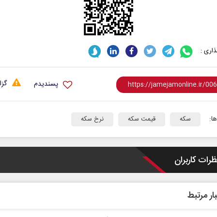
اری :
گزا
پسندیدم
ا:
سکه
قیمت سکه
نرخ سکه
ظرات کاربران
ار مرتبط