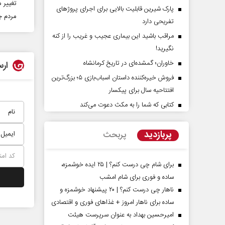
تغییر م
پارک شیرین قابلیت‌ بالایی برای اجرای پروژهای
مردم چ
تفریحی دارد
مراقب باشید این بیماری عجیب و غریب را از کنه
نگیرید!
خاوران؛ گمشده‌ای در تاریخ کرمانشاه
ارس
فروش خیره‌کننده داستان اسباب‌بازی ۵؛ بزرگ‌ترین
افتتاحیه سال برای پیکسار
دیدات کوتاه‏‌مدت و
اربعین نماد مقاومت در برابر
ف واقع آمریکا
استکبار‌
کتابی که شما را به مکث دعوت می‌کند
گر مسائل سیاسی
رحمت‌الله نوروزی - عضو کمیسیون اجتماعی
رض
پربازدید
پربحث
مجلس
برای شام چی درست کنم؟ | ۲۵ ایده خوشمزه،
ساده و فوری برای شام امشب
ناهار چی درست کنم؟ | ۲۰ پیشنهاد خوشمزه و
ساده برای ناهار امروز + غذاهای فوری و اقتصادی
امیرحسین بهداد به عنوان سرپرست هیئت