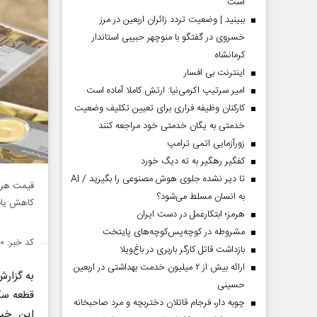
است
ببینید | وضعیت تردد زائران اربعین در مرز
خسروی در گفتگو با منوچهر حبیبی استاندار
کرمانشاه
اینترنت بی افسار
امیر سرتیپ اکرمی‌نیا: ارتش کاملا آماده است
کارکنان وظیفه فراری برای تعیین تکلیف وضعیت
خدمتی به یگان خدمتی خود مراجعه کنند
زورآزمایی اتمی ترامپ
کفگیر رهگیر به ته دیگ خورد
تا دیر نشده جلوی هوش مصنوعی را بگیرید / AI
به انسان مسلط می‌شود؟
کاهش یا
هرمز؛ ابتکارعمل در دست ایران
مشروطه در کوچه‌پس‌کوچه‌های پایتخت
کد خبر: ۱۴۵۵۶۵۰
بازداشت قاتل کارگر باربری در باغ‌ویلا
ارائه بیش از ۲ میلیون خدمت بهداشتی در اربعین
به گزار
حسینی
قطعه سک
چوبه دار، فرجام قاتلان دختربچه و مرد صاحبخانه
این خبر