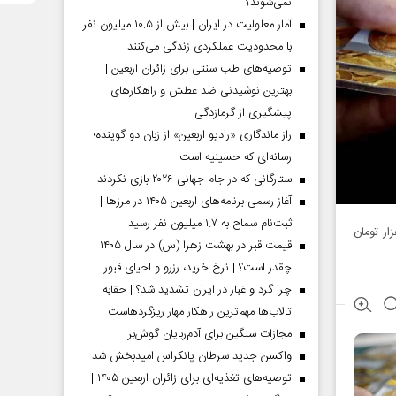
نمی‌شوند؟
آمار معلولیت در ایران | بیش از ۱۰.۵ میلیون نفر
با محدودیت عملکردی زندگی می‌کنند
توصیه‌های طب سنتی برای زائران اربعین |
بهترین نوشیدنی ضد عطش و راهکارهای
پیشگیری از گرمازدگی
راز ماندگاری «رادیو اربعین» از زبان دو گوینده؛
رسانه‌ای که حسینیه است
ستارگانی که در جام جهانی ۲۰۲۶ بازی نکردند
آغاز رسمی برنامه‌های اربعین ۱۴۰۵ در مرز‌ها |
ثبت‌نام سماح به ۱.۷ میلیون نفر رسید
وز سه‌شنبه ۱۸ اردیبهشت ۴۸ هزار تومان و بهای هر سکه طرح جدید ۵۰۰ هزار تومان
قیمت قبر در بهشت زهرا (س) در سال ۱۴۰۵
چقدر است؟ | نرخ خرید، رزرو و احیای قبور
چرا گرد و غبار در ایران تشدید شد؟ | حقابه
تالاب‌ها مهم‌ترین راهکار مهار ریزگردهاست
مجازات سنگین برای آدم‌ربایان گوش‌بر
واکسن جدید سرطان پانکراس امیدبخش شد
توصیه‌های تغذیه‌ای برای زائران اربعین ۱۴۰۵ |