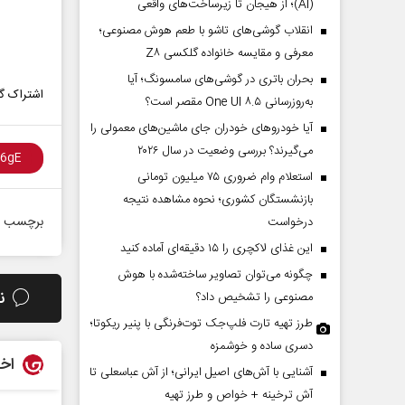
(AI)؛ از هیجان تا زیرساخت‌های واقعی
انقلاب گوشی‌های تاشو‌ با طعم هوش مصنوعی؛
معرفی و مقایسه خانواده گلکسی Z۸
بحران باتری در گوشی‌های سامسونگ؛ آیا
اشتراک گذ
به‌روزرسانی One UI ۸.۵ مقصر است؟
آیا خودروهای خودران جای ماشین‌های معمولی را
می‌گیرند؟ بررسی وضعیت در سال ۲۰۲۶
استعلام وام ضروری ۷۵ میلیون تومانی
بازنشستگان کشوری؛ نحوه مشاهده نتیجه
برچسب ه
درخواست
این غذای لاکچری را ۱۵ دقیقه‌ای آماده کنید
چگونه می‌توان تصاویر ساخته‌شده با هوش
ن
مصنوعی را تشخیص داد؟
طرز تهیه تارت فلپ‌جک توت‌فرنگی با پنیر ریکوتا؛
دسری ساده و خوشمزه
اخب
آشنایی با آش‌های اصیل ایرانی؛ از آش عباسعلی تا
آش ترخینه + خواص و طرز تهیه