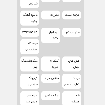
شیائومی
هزینه پست
بخورات
دانلود آهنگ
جدید
سئو در مشهد
نرم افزار
webone.co
CRM
فروشگاه
انتخاب من
هتل های
کمک به
میکروبلیدینگ
تهران
خیریه
ابرو
قیمت
مفتول سیاه
کوچینگ
ضایعات آهن
سازمانی
قیمت
جک سقفی
خرید میز
هبلکس
اداری مدرن