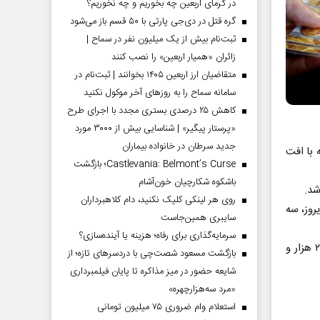
در گرمای اربعین چه بخوریم و چه نخوریم؟
گره قتل در دی‌جی پارتی با ۵۰ قسم باز می‌شود
ثبت‌نام بیش از یک میلیون نفر در سماح |
زائران «همیار اربعین» را نصب کنند
متقاضیان ارز اربعین ۱۴۰۵ بخوانند | ثبت‌نام در
سامانه سماح را به روز‌های آخر موکول نکنید
کاهش ۲۵ درصدی بستری مجدد با اجرای طرح
«پرستار پیگیر» | شناسایی بیش از ۳۰۰۰ مورد
جدید سرطان در خانواده بیماران
 تومان و ربع سکه با افت
Castlevania: Belmont’s Curse؛ بازگشت
باشکوه شکارچیان خون‌آشام
روی هر لینکی کلیک نکنید، دام کلاهبرداران
ایسه با دیروز، سه
سایبری همین‌جاست
سرمایه‌گذاری برای رفاه؛ هزینه یا آینده‌سازی؟
امروز بهای هر اونس طلا در بازارهای جهانی با ۸ دلار کاهش تا لحظه تنظیم خبر، به ۲ هزار و
بازگشت مسعود شصت‌چی با دردسر‌های تازه؛ از
شایعه حضور در میز مذاکره تا پایان فیلمبرداری
«مرد سه‌هزارچهره»
استعلام وام ضروری ۷۵ میلیون تومانی