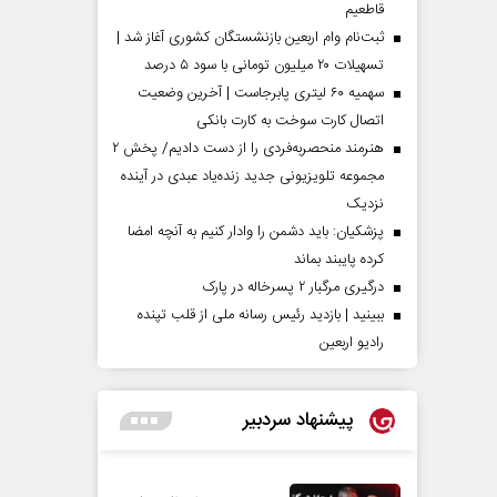
قاطعیم
ثبت‌نام وام اربعین بازنشستگان کشوری آغاز شد |
تسهیلات ۲۰ میلیون تومانی با سود ۵ درصد
سهمیه ۶۰ لیتری پابرجاست | آخرین وضعیت
اتصال کارت سوخت به کارت بانکی
هنرمند منحصر‌به‌فردی را از دست دادیم/ پخش ۲
مجموعه تلویزیونی جدید زنده‌یاد عبدی در آینده
نزدیک
پزشکیان: باید دشمن را وادار کنیم به آنچه امضا
کرده پایبند بماند
درگیری مرگبار ۲ پسرخاله در پارک
ببینید | بازدید رئیس رسانه ملی از قلب تپنده
رادیو اربعین
پیشنهاد سردبیر