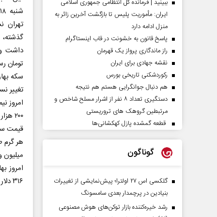
ببینید | فرمانده کل انتظامی جمهوری اسلامی
ش
ایران­: مأموریت پلیس تا بازگشت آخرین زائر به
تهران ن
منزل ادامه دارد
پاسخ قانون به خشونت در قاب اینستاگرام
راز ماندگاری پرواز یک قهرمان
نقشه جهادی برای ایران
تومان رس
رکوردشکنی تاریخی بورس
سکه بهار
هم دنبال جوانگرایی هستم هم نتیجه
تغییر نسبت به قی
دستگیری تعداد ۸ نفر از اشرار مسلح شاخص و
مرتبطین گروهک های تروریستی
۲۰۰ هزار تومانی، ۱۵ میلیون و ۱۰۰ هزار تومان به فروش رسید.
قطعه گمشده پازل کهکشانی‌ها
قیمت سکه گر
گوناگون
میلیون و ۴۱۰ هزار تومان معامله
۳۱۶ دلار رسید.
گلکسی اس ۲۷ اولترا؛ پیش‌نمایشی از تغییرات
بنیادین در پرچمدار بعدی سامسونگ
رشد خیره‌کننده بازار توکن‌های هوش مصنوعی