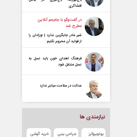
افشاگری
در گفت‌و‌گو با جام‌جم آنلاین
مطرح شد
شیر مادر جایگزین ندارد | نوزادان را
از فواید آن محروم نکنیم
فرهنگ اهدای خون باید نسل به
نسل منتقل شود
عدالت در سلامت میانبر ندارد
نیازمندی ها
یوتوبروکرز
جراحی بینی
خرید گوشی