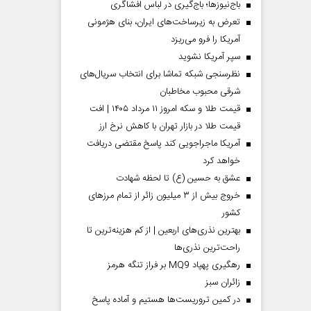
باج‌نیوزها؛ باج‌گیری در لباس افشاگری
تعرض به زیرساخت‌های ایران، بنای هژمونی
آمریکا را فرو می‌ریزد
سپر آمریکا نشوید
نظرسنجی شبکه تماشا برای انتخاب سریال‌های
شرقی محبوب مخاطبان
قیمت طلا و سکه امروز ۱۱ مرداد ۱۴۰۵ | افت
قیمت طلا در بازار تهران با کاهش نرخ ارز
آمریکا ماجراجویی کند پاسخ مقتضی دریافت
خواهد کرد
عشق به حسین (ع) تا لحظه شهادت
خروج بیش از ۳ میلیون زائر از تمام مرز‌های
کشور
بهترین نذری‌های اربعین | از کم هزینه‌ترین تا
راحت‌ترین نذری‌ها
رهگیری پهپاد MQ9 بر فراز تنگه هرمز
‌زائران سبز
در کمین تروریست‌ها هستیم و آماده پاسخ