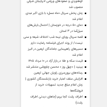
کوهنوردی و صعودهای ورزشی آذربایجان شرقی
منصوب شد
زمان پخش سریال «ماه عسل» با بازی اکبر عبدی
اعلام شد
دمای ۵۰ درجه در خوزستان | احتمال بارش‌های
سیل‌آسا در ۳ استان
قصه سریال رویای نیمه شب اختلاف شیعه و سنی
نیست/ از روند اجرای فیلمنامه رضایت دارم
مسیر‌های راهپیمایی جاماندگان اربعین در البرز
اعلام شد
مردادماه
صفحات نخست روزنامه ها‌ی‌سه‌شنبه ۶ مردادماه
صفحات
قیمت سکه و طلا در بازار آزاد در ۱۰ مرداد ۱۴۰۵
ببینید | «چهل روز » محسن چاووشی منتشر شد
رسانه‌های برون‌مرزی راویان جهانی اربعین
افزایش سقف اعتبار خرید بازنشستگان کشوری |
زمان اعلام مبلغ جدید تسهیلات خرید از
فروشگاه‌ها
اطراف رشت کجا بریم (جاهای دیدنی اطراف
رشت)