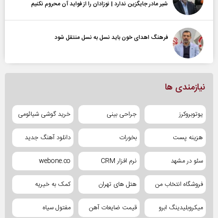
شیر مادر جایگزین ندارد | نوزادان را از فواید آن محروم نکنیم
فرهنگ اهدای خون باید نسل به نسل منتقل شود
نیازمندی ها
یوتوبروکرز
جراحی بینی
خرید گوشی شیائومی
هزینه پست
بخورات
دانلود آهنگ جدید
سئو در مشهد
نرم افزار CRM
webone.co
فروشگاه انتخاب من
هتل های تهران
کمک به خیریه
میکروبلیدینگ ابرو
قیمت ضایعات آهن
مفتول سیاه