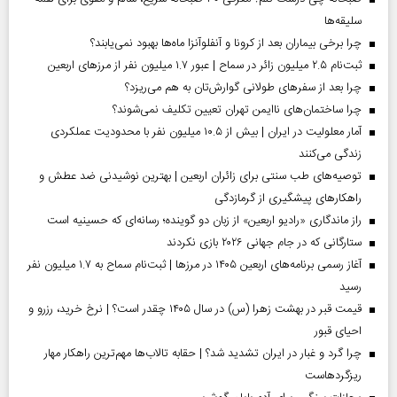
سلیقه‌ها
چرا برخی بیماران بعد از کرونا و آنفلوآنزا ماه‌ها بهبود نمی‌یابند؟
ثبت‌نام ۲.۵ میلیون زائر در سماح | عبور ۱.۷ میلیون نفر از مرز‌های اربعین
چرا بعد از سفرهای طولانی گوارش‌تان به هم می‌ریزد؟
چرا ساختمان‌های ناایمن تهران تعیین تکلیف نمی‌شوند؟
آمار معلولیت در ایران | بیش از ۱۰.۵ میلیون نفر با محدودیت عملکردی
زندگی می‌کنند
توصیه‌های طب سنتی برای زائران اربعین | بهترین نوشیدنی ضد عطش و
راهکارهای پیشگیری از گرمازدگی
راز ماندگاری «رادیو اربعین» از زبان دو گوینده؛ رسانه‌ای که حسینیه است
ستارگانی که در جام جهانی ۲۰۲۶ بازی نکردند
آغاز رسمی برنامه‌های اربعین ۱۴۰۵ در مرز‌ها | ثبت‌نام سماح به ۱.۷ میلیون نفر
رسید
قیمت قبر در بهشت زهرا (س) در سال ۱۴۰۵ چقدر است؟ | نرخ خرید، رزرو و
احیای قبور
چرا گرد و غبار در ایران تشدید شد؟ | حقابه تالاب‌ها مهم‌ترین راهکار مهار
ریزگردهاست