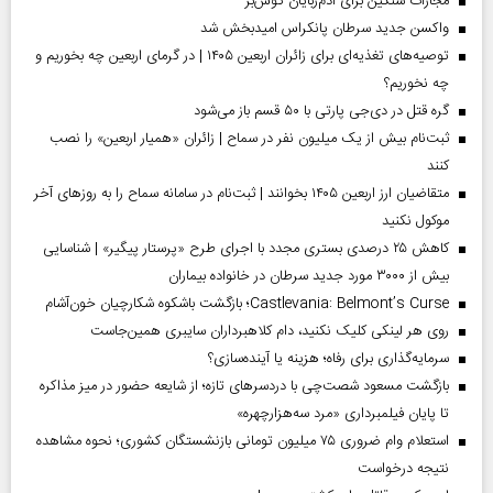
مجازات سنگین برای آدم‌ربایان گوش‌بر
واکسن جدید سرطان پانکراس امیدبخش شد
توصیه‌های تغذیه‌ای برای زائران اربعین ۱۴۰۵ | در گرمای اربعین چه بخوریم و
چه نخوریم؟
گره قتل در دی‌جی پارتی با ۵۰ قسم باز می‌شود
ثبت‌نام بیش از یک میلیون نفر در سماح | زائران «همیار اربعین» را نصب
کنند
متقاضیان ارز اربعین ۱۴۰۵ بخوانند | ثبت‌نام در سامانه سماح را به روز‌های آخر
موکول نکنید
کاهش ۲۵ درصدی بستری مجدد با اجرای طرح «پرستار پیگیر» | شناسایی
بیش از ۳۰۰۰ مورد جدید سرطان در خانواده بیماران
Castlevania: Belmont’s Curse؛ بازگشت باشکوه شکارچیان خون‌آشام
روی هر لینکی کلیک نکنید، دام کلاهبرداران سایبری همین‌جاست
سرمایه‌گذاری برای رفاه؛ هزینه یا آینده‌سازی؟
بازگشت مسعود شصت‌چی با دردسر‌های تازه؛ از شایعه حضور در میز مذاکره
تا پایان فیلمبرداری «مرد سه‌هزارچهره»
استعلام وام ضروری ۷۵ میلیون تومانی بازنشستگان کشوری؛ نحوه مشاهده
نتیجه درخواست