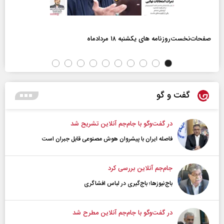
صفحات‌نخست‌روزنامه ها‌ی یکشنبه ۱۸ مردادماه
گفت و گو
در گفت‌و‌گو با جام‌جم آنلاین تشریح شد
فاصله ایران با پیشرو‌ان هوش مصنوعی قابل جبران است
جام‌جم آنلاین بررسی کرد
باج‌نیوزها؛ باج‌گیری در لباس افشاگری
در گفت‌و‌گو با جام‌جم آنلاین مطرح شد