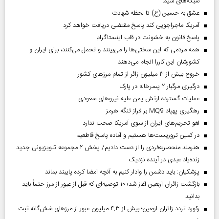
شبکه‌های سیما
عشق به حسین (ع) تا لحظه شهادت
آمریکا ماجراجویی کند پاسخ مقتضی دریافت خواهد کرد
پاسخ قانون به خشونت در قاب اینستاگرام
همه مردمی که این سختی‌ها را می‌بینند و تحمل می‌کنند، برای ایران و
کشورشان این کاررا انجام می‌دهند
خروج بیش از ۳ میلیون زائر از تمام مرز‌های کشور
درگیری مرگبار ۲ پسرخاله در پارک
عملیات گسترده ارتش یمن علیه نیروهای سعودی
رهگیری پهپاد MQ9 بر فراز تنگه هرمز
لغو تحریم‌های ایران از سوی آمریکا صحت ندارد
در کمین تروریست‌ها هستیم و آماده پاسخ قاطعیم
هنرمند منحصر‌به‌فردی را از دست دادیم/ پخش ۲ مجموعه تلویزیونی جدید
زنده‌یاد عبدی در آینده نزدیک
پزشکیان: باید دشمن را وادار کنیم به آنچه امضا کرده پایبند بماند
بازگشت زائران اربعین آغاز شد؛ ۱۰ توصیه‌ای که قبل از عبور از مرز حتماً باید
بدانید
رکورد تردد زائران اربعین؛ بیش از ۴.۳ میلیون عبور از مرزهای شش‌گانه ثبت