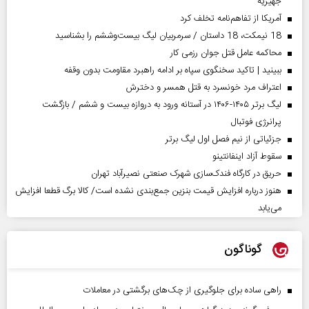
جهیزیه
آمریکا از تفاهم‌نامه تخلف کرد
18 نیمکت، 18 داستان / سرمربیان لیگ بیست‌وششم را بشناسید
محاکمه عامل قتل جوان رزمی کار
ببینید | تاکید سخنگوی سپاه بر ادامه راهبرد مقاومت بدون وقفه
اعتراف مرد خونسرد به قتل همسر و دخترش
لیگ برتر ۱۴۰۵-۱۴۰۶ در آستانه ورود به دروازه بیست و ششم / بازگشت
پرانرژی فوتبال
جزئیاتی از نیم فصل اول لیگ برتر
سقوط آزاد اینفانتینو
حریق در کارگاه فندک‌سازی شهرک صنعتی نصیرآباد تهران
هنوز درباره افزایش قیمت بنزین جمع‌بندی نشده است/ کالا برگ قطعا افزایش
می‌یابد
گوناگون
راهی ساده برای جلوگیری از چک‌های برگشتی در معاملات