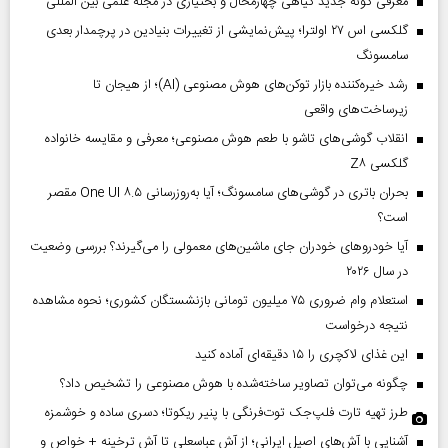
معرفی گونه جدید گیاهی چهارمحال و بختیاری در مجله علمی بین المللی
گلکسی اس ۲۷ اولترا؛ پیش‌نمایشی از تغییرات بنیادین در پرچمدار بعدی
سامسونگ
رشد خیره‌کننده بازار توکن‌های هوش مصنوعی (AI)؛ از هیجان تا
زیرساخت‌های واقعی
انقلاب گوشی‌های تاشو‌ با طعم هوش مصنوعی؛ معرفی و مقایسه خانواده
گلکسی Z۸
بحران باتری در گوشی‌های سامسونگ؛ آیا به‌روزرسانی One UI ۸.۵ مقصر
است؟
آیا خودروهای خودران جای ماشین‌های معمولی را می‌گیرند؟ بررسی وضعیت
در سال ۲۰۲۶
استعلام وام ضروری ۷۵ میلیون تومانی بازنشستگان کشوری؛ نحوه مشاهده
نتیجه درخواست
این غذای لاکچری را ۱۵ دقیقه‌ای آماده کنید
چگونه می‌توان تصاویر ساخته‌شده با هوش مصنوعی را تشخیص داد؟
طرز تهیه تارت فلپ‌جک توت‌فرنگی با پنیر ریکوتا؛ دسری ساده و خوشمزه
آشنایی با آش‌های اصیل ایرانی؛ از آش عباسعلی تا آش ترخینه + خواص و