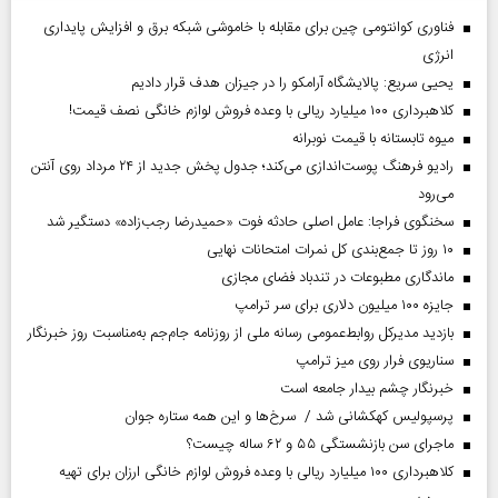
فناوری کوانتومی چین برای مقابله با خاموشی شبکه برق و افزایش پایداری
انرژی
یحیی سریع: پالایشگاه آرامکو را در جیزان هدف قرار دادیم
کلاهبرداری ۱۰۰ میلیارد ریالی با وعده فروش لوازم خانگی نصف قیمت!
میوه تابستانه با قیمت نوبرانه
رادیو فرهنگ پوست‌اندازی می‌کند؛ جدول پخش جدید از ۲۴ مرداد روی آنتن
می‌رود
سخنگوی فراجا: عامل اصلی حادثه فوت «حمیدرضا رجب‌زاده» دستگیر شد
۱۰ روز تا جمع‌بندی کل نمرات امتحانات نهایی
ماندگاری مطبوعات در تندباد فضای مجازی
جایزه ۱۰۰ میلیون دلاری برای سر ترامپ
بازدید مدیرکل روابط‌عمومی رسانه ملی از روزنامه جام‌جم به‌مناسبت روز خبرنگار
سناریوی فرار روی میز ترامپ
خبرنگار چشم بیدار جامعه است
پرسپولیس کهکشانی شد / سرخ‌ها و این همه ستاره جوان
ماجرای سن بازنشستگی ۵۵ و ۶۲ ساله چیست؟
کلاهبرداری ۱۰۰ میلیارد ریالی با وعده فروش لوازم خانگی ارزان برای تهیه