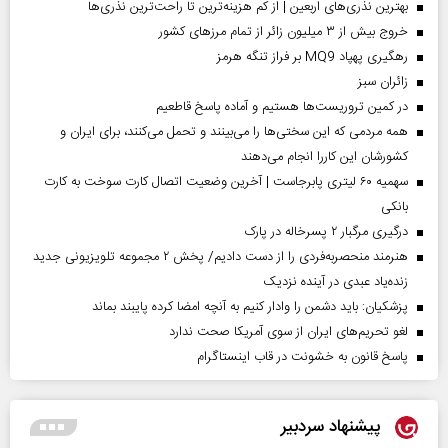
بهترین نذری‌های اربعین | از کم هزینه‌ترین تا راحت‌ترین نذری‌ها
خروج بیش از ۳ میلیون زائر از تمام مرز‌های کشور
رهگیری پهپاد MQ9 بر فراز تنگه هرمز
‌زائران سبز
در کمین تروریست‌ها هستیم و آماده پاسخ قاطعیم
همه مردمی که این سختی‌ها را می‌بینند و تحمل می‌کنند، برای ایران و
کشورشان این کاررا انجام می‌دهند
سهمیه ۶۰ لیتری پابرجاست | آخرین وضعیت اتصال کارت سوخت به کارت
بانکی
درگیری مرگبار ۲ پسرخاله در پارک
هنرمند منحصر‌به‌فردی را از دست دادیم/ پخش ۲ مجموعه تلویزیونی جدید
زنده‌یاد عبدی در آینده نزدیک
پزشکیان: باید دشمن را وادار کنیم به آنچه امضا کرده پایبند بماند
لغو تحریم‌های ایران از سوی آمریکا صحت ندارد
پاسخ قانون به خشونت در قاب اینستاگرام
پیشنهاد سردبیر