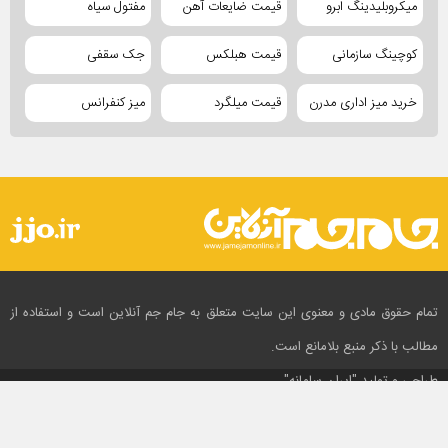
میکروبلیدینگ ابرو
قیمت ضایعات آهن
مفتول سیاه
کوچینگ سازمانی
قیمت هبلکس
جک سقفی
خرید میز اداری مدرن
قیمت میلگرد
میز کنفرانس
تمام حقوق مادی و معنوی این سایت متعلق به جام جم آنلاین است و استفاده از
مطالب با ذکر منبع بلامانع است.
طراحی و تولید
"ایران سامانه"