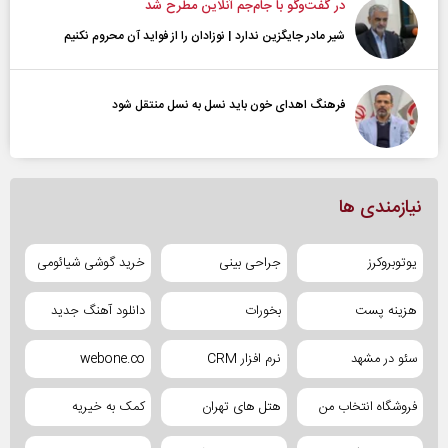
در گفت‌و‌گو با جام‌جم آنلاین مطرح شد
شیر مادر جایگزین ندارد | نوزادان را از فواید آن محروم نکنیم
فرهنگ اهدای خون باید نسل به نسل منتقل شود
نیازمندی ها
یوتوبروکرز
جراحی بینی
خرید گوشی شیائومی
هزینه پست
بخورات
دانلود آهنگ جدید
سئو در مشهد
نرم افزار CRM
webone.co
فروشگاه انتخاب من
هتل های تهران
کمک به خیریه