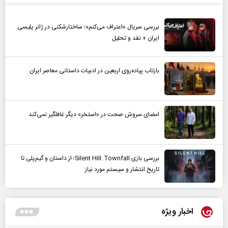
بررسی سریال «اعتراف می‌کنم»؛ ساختارشکنی در ژانر پلیسی
ایران + نقد و تحلیل
بازتاب پیاده‌روی اربعین در ادبیات داستانی معاصر ایران
امضای سروش صحت در «استخر» دیگر غافلگیر نمی‌کند
بررسی بازی Silent Hill: Townfall؛ از داستان و گیم‌پلی تا
تاریخ انتشار و سیستم مورد نیاز
اخبار ویژه