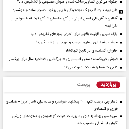
چگونه می‌توان تصاویر ساخته‌شده با هوش مصنوعی را تشخیص داد؟
طرز تهیه تارت فلپ‌جک توت‌فرنگی با پنیر ریکوتا؛ دسری ساده و خوشمزه
آشنایی با آش‌های اصیل ایرانی؛ از آش عباسعلی تا آش ترخینه + خواص و
طرز تهیه
پارک شیرین قابلیت‌ بالایی برای اجرای پروژهای تفریحی دارد
مراقب باشید این بیماری عجیب و غریب را از کنه نگیرید!
خاوران؛ گمشده‌ای در تاریخ کرمانشاه
فروش خیره‌کننده داستان اسباب‌بازی ۵؛ بزرگ‌ترین افتتاحیه سال برای پیکسار
کتابی که شما را به مکث دعوت می‌کند
پربازدید
پربحث
ناهار چی درست کنم؟ | ۲۰ پیشنهاد خوشمزه و ساده برای ناهار امروز + غذاهای
فوری و اقتصادی
امیرحسین بهداد به عنوان سرپرست هیئت کوهنوردی و صعودهای ورزشی
آذربایجان شرقی منصوب شد