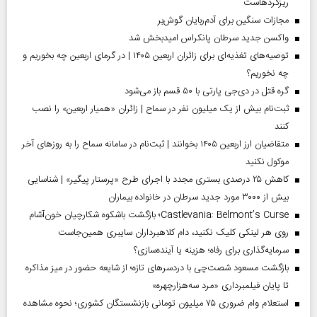
ریزگردهاست
مجازات سنگین برای آدم‌ربایان گوش‌بر
واکسن جدید سرطان پانکراس امیدبخش شد
توصیه‌های تغذیه‌ای برای زائران اربعین ۱۴۰۵ | در گرمای اربعین چه بخوریم و
چه نخوریم؟
گره قتل در دی‌جی پارتی با ۵۰ قسم باز می‌شود
ثبت‌نام بیش از یک میلیون نفر در سماح | زائران «همیار اربعین» را نصب
کنند
متقاضیان ارز اربعین ۱۴۰۵ بخوانند | ثبت‌نام در سامانه سماح را به روز‌های آخر
موکول نکنید
کاهش ۲۵ درصدی بستری مجدد با اجرای طرح «پرستار پیگیر» | شناسایی
بیش از ۳۰۰۰ مورد جدید سرطان در خانواده بیماران
Castlevania: Belmont’s Curse؛ بازگشت باشکوه شکارچیان خون‌آشام
روی هر لینکی کلیک نکنید، دام کلاهبرداران سایبری همین‌جاست
سرمایه‌گذاری برای رفاه؛ هزینه یا آینده‌سازی؟
بازگشت مسعود شصت‌چی با دردسر‌های تازه؛ از شایعه حضور در میز مذاکره
تا پایان فیلمبرداری «مرد سه‌هزارچهره»
استعلام وام ضروری ۷۵ میلیون تومانی بازنشستگان کشوری؛ نحوه مشاهده