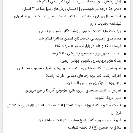
زمان پخش سریال «ماه عسل» با بازی اکبر عبدی اعلام شد
دمای ۵۰ درجه در خوزستان | احتمال بارش‌های سیل‌آسا در ۳ استان
قصه سریال رویای نیمه شب اختلاف شیعه و سنی نیست/ از روند اجرای
فیلمنامه رضایت دارم
پرداخت مابه‌التفاوت حقوق بازنشستگان تأمین اجتماعی
مسیر‌های راهپیمایی جاماندگان اربعین در البرز اعلام شد
قیمت سکه و طلا در بازار آزاد در ۱۰ مرداد ۱۴۰۵
ببینید | «چهل روز » محسن چاووشی منتشر شد
رسانه‌های برون‌مرزی راویان جهانی اربعین
نظرسنجی شبکه تماشا برای انتخاب سریال‌های شرقی محبوب مخاطبان
اطراف رشت کجا بریم (جاهای دیدنی اطراف رشت)
باج‌نیوزها؛ باج‌گیری در لباس افشاگری
تعرض به زیرساخت‌های ایران، بنای هژمونی آمریکا را فرو می‌ریزد
سپر آمریکا نشوید
قیمت طلا و سکه امروز ۱۱ مرداد ۱۴۰۵ | افت قیمت طلا در بازار تهران با کاهش
نرخ ارز
آمریکا ماجراجویی کند پاسخ مقتضی دریافت خواهد کرد
عشق به حسین (ع) تا لحظه شهادت