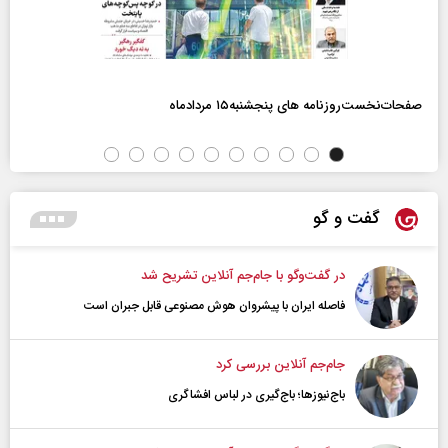
صفحات‌نخست‌روزنامه ها‌ی پنجشنبه‌۱۵ مردادماه
گفت و گو
در گفت‌و‌گو با جام‌جم آنلاین تشریح شد
فاصله ایران با پیشرو‌ان هوش مصنوعی قابل جبران است
جام‌جم آنلاین بررسی کرد
باج‌نیوزها؛ باج‌گیری در لباس افشاگری