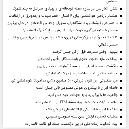
حساس
نقض آتش‌بس در لبنان؛ حمله توپخانه‌ای و پهپادی اسرائیل به چند شهرک
هشدار نارنجی هواشناسی برای ۴ استان؛ خطر سیلاب و رعدوبرق در ارتفاعات
با همراهی کارشناسان، دانشگاهیان، مدیران و فعالان اقتصادی در حال پیگیری
مسائل هستیم/پیگیری دولت برای افزایش مبلغ کالابرگ ادامه دارد
۳ تصادف مرگبار در بزرگراه‌های تهران؛ هشدار پلیس درباره بی‌توجهی و تغییر
مسیر ناگهانی
ببینید | وقتی ستاره‌ها قبل از گل جشن گرفتند!
پرداخت مابه‌التفاوت حقوق بازنشستگان تأمین اجتماعی
بازگشت مسعود اطیابی با «نسخهٔ آزمایشی» به تلویزیون
ابراهیم حاتمی کیا با خاکستر سبز در شبکه نمایش
مرد عنکبوتی: روز تازه با فروش ۵۰۰ میلیون دلاری در آمریکا رکوردشکنی کرد
فاصله ایران با پیشرو‌ان هوش مصنوعی قابل جبران است
واقعیت‌ها را بپذیرید و به تعهدات خود عمل کنید
اعلام جزئیات ثبت ادعا، تهیه نقشه UTM و ارائه مادر سند
جنگ با ایران شاید یکی از اشتباه‌های تاریخی باشد
عملیات گسترده ارتش یمن علیه نیروهای سعودی
پیام تسلیت رسانه ملی در پی درگذشت استاد ابوالقاسم قاسم‌زاده