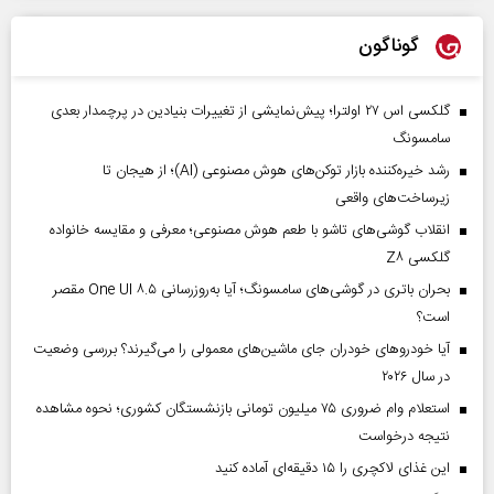
گوناگون
گلکسی اس ۲۷ اولترا؛ پیش‌نمایشی از تغییرات بنیادین در پرچمدار بعدی
سامسونگ
رشد خیره‌کننده بازار توکن‌های هوش مصنوعی (AI)؛ از هیجان تا
زیرساخت‌های واقعی
انقلاب گوشی‌های تاشو‌ با طعم هوش مصنوعی؛ معرفی و مقایسه خانواده
گلکسی Z۸
بحران باتری در گوشی‌های سامسونگ؛ آیا به‌روزرسانی One UI ۸.۵ مقصر
است؟
آیا خودروهای خودران جای ماشین‌های معمولی را می‌گیرند؟ بررسی وضعیت
در سال ۲۰۲۶
استعلام وام ضروری ۷۵ میلیون تومانی بازنشستگان کشوری؛ نحوه مشاهده
نتیجه درخواست
این غذای لاکچری را ۱۵ دقیقه‌ای آماده کنید