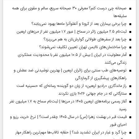
صبحانه چی درست کنم؟ معرفی ۳۰ صبحانه سریع، سالم و مقوی برای همه
سلیقه‌ها
چرا برخی بیماران بعد از کرونا و آنفلوآنزا ماه‌ها بهبود نمی‌یابند؟
ثبت‌نام ۲.۵ میلیون زائر در سماح | عبور ۱.۷ میلیون نفر از مرز‌های اربعین
چرا بعد از سفرهای طولانی گوارش‌تان به هم می‌ریزد؟
چرا ساختمان‌های ناایمن تهران تعیین تکلیف نمی‌شوند؟
آمار معلولیت در ایران | بیش از ۱۰.۵ میلیون نفر با محدودیت عملکردی
زندگی می‌کنند
توصیه‌های طب سنتی برای زائران اربعین | بهترین نوشیدنی ضد عطش و
راهکارهای پیشگیری از گرمازدگی
راز ماندگاری «رادیو اربعین» از زبان دو گوینده؛ رسانه‌ای که حسینیه است
ستارگانی که در جام جهانی ۲۰۲۶ بازی نکردند
آغاز رسمی برنامه‌های اربعین ۱۴۰۵ در مرز‌ها | ثبت‌نام سماح به ۱.۷ میلیون نفر
رسید
قیمت قبر در بهشت زهرا (س) در سال ۱۴۰۵ چقدر است؟ | نرخ خرید، رزرو و
احیای قبور
چرا گرد و غبار در ایران تشدید شد؟ | حقابه تالاب‌ها مهم‌ترین راهکار مهار