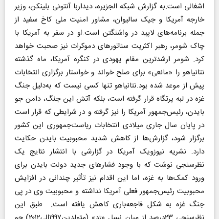
اشغالی است.به گزارش شبکه الجزیره، دیداربا آنتونی بلینکن، وزیر
خارجه آمریکا و جیک سالیوان، مشاور امنیت ملی کاخ سفید از
جمله برنامه‌های لاپید در واشنگتن است.او در سفر به آمریکا با
چاک شومر، رهبر اکثریت سناتورهای دموکرات‌ نیز ‌صحبت خواهد
کرد. شومر ارشدترین مقام یهودی در کنگره آمریکا، ماه گذشته
نتانیاهو را «مانعی» برای صلح خواند و خواستار برگزاری انتخابات
پیش از موعد شده بود.نتانیاهو تنها کسی نیست که به‌دلیل جنگ
غزه در لبه پرتگاه قرار گرفته است، بلکه آتش این جنگ، دامن جو
بایدن، رئیس‌جمهور آمریکا را نیز گرفته و در شرایطی که قرار است
در پایان سال جاری میلادی انتخابات ریاست‌جمهوری این کشور
برگزار شود، گزارش‌ها از کاهش شدید محبوبیت بایدن حکایت
دارد. نشریه نیوزویک آمریکا در گزارشی با انتشار نتایج یک
نظرسنجی نوشت که با وجود فشارهای جدید دولت بایدن برای
ورود کمک‌ها به غزه، اما این اقدام نیز تأثیر چندانی در افزایش
محبوبیت رئیس‌جمهور فعلی آمریکا نداشته و محبوبیت وی در پی
جنگ غزه به شکل فاجعه‌باری کاهش یافته است. طبق این
نظرسنجی ۲۳درصد از میان نسل «زد» (متولدین۱۹۹۷الی۲۰۱۲) جو