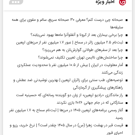
اخبار ویژه
صبحانه چی درست کنم؟ معرفی ۳۰ صبحانه سریع، سالم و مقوی برای همه
سلیقه‌ها
چرا برخی بیماران بعد از کرونا و آنفلوآنزا ماه‌ها بهبود نمی‌یابند؟
ثبت‌نام ۲.۵ میلیون زائر در سماح | عبور ۱.۷ میلیون نفر از مرز‌های اربعین
چرا بعد از سفرهای طولانی گوارش‌تان به هم می‌ریزد؟
چرا ساختمان‌های ناایمن تهران تعیین تکلیف نمی‌شوند؟
آمار معلولیت در ایران | بیش از ۱۰.۵ میلیون نفر با محدودیت عملکردی
زندگی می‌کنند
توصیه‌های طب سنتی برای زائران اربعین | بهترین نوشیدنی ضد عطش و
راهکارهای پیشگیری از گرمازدگی
راز ماندگاری «رادیو اربعین» از زبان دو گوینده؛ رسانه‌ای که حسینیه است
ستارگانی که در جام جهانی ۲۰۲۶ بازی نکردند
آغاز رسمی برنامه‌های اربعین ۱۴۰۵ در مرز‌ها | ثبت‌نام سماح به ۱.۷ میلیون نفر
رسید
قیمت قبر در بهشت زهرا (س) در سال ۱۴۰۵ چقدر است؟ | نرخ خرید، رزرو و
احیای قبور