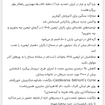
چرا گرد و غبار در ایران تشدید شد؟ | حقابه تالاب‌ها مهم‌ترین راهکار مهار
ریزگردهاست
مجازات سنگین برای آدم‌ربایان گوش‌بر
واکسن جدید سرطان پانکراس امیدبخش شد
توصیه‌های تغذیه‌ای برای زائران اربعین ۱۴۰۵ | در گرمای اربعین چه بخوریم و
چه نخوریم؟
گره قتل در دی‌جی پارتی با ۵۰ قسم باز می‌شود
ثبت‌نام بیش از یک میلیون نفر در سماح | زائران «همیار اربعین» را نصب
کنند
متقاضیان ارز اربعین ۱۴۰۵ بخوانند | ثبت‌نام در سامانه سماح را به روز‌های آخر
موکول نکنید
کاهش ۲۵ درصدی بستری مجدد با اجرای طرح «پرستار پیگیر» | شناسایی
بیش از ۳۰۰۰ مورد جدید سرطان در خانواده بیماران
Castlevania: Belmont’s Curse؛ بازگشت باشکوه شکارچیان خون‌آشام
روی هر لینکی کلیک نکنید، دام کلاهبرداران سایبری همین‌جاست
سرمایه‌گذاری برای رفاه؛ هزینه یا آینده‌سازی؟
بازگشت مسعود شصت‌چی با دردسر‌های تازه؛ از شایعه حضور در میز مذاکره
تا پایان فیلمبرداری «مرد سه‌هزارچهره»