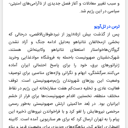
و سبب تغییر معادلات و آغاز فصل جدیدی از ناآرامی‌های امنیتی-
سیاسی در این رژیم شد.
ترس در تل‌آویو
پس از گذشت بیش از۱۸۵روز از نبردطوفان‌الاقصی، درحالی که
بخشی ازمخالفان نتانیاهو به‌دلیل ادامه جنگ و آزاد نشدن
گروگان‌هاخواستار استعفای نتانیاهو وکابینه‌اش هستند،
شهرک‌نشینان صهیونیست باحمله به فروشگاه موادغذایی وخرید
ژنراتورهای برق، خود را برای پاسخ احتمالی ایران آماده
می‌کنند.سرگشتگی، ابهام و نگرانی واژه‌های مناسبی برای توصیف
وضعیت این روزهای شهروندان رژیم‌صهیونیستی است. توقف
فعالیت عادی و تخلیه دست‌کم هفت سفارتخانه این رژیم در نقاط
مختلف منطقه، نخستین اقدام صهیونیست‌ها برای فرار از خشم
ایرانیان بود. در بُعد حاکمیتی ارتش صهیونیستی به‌طور رسمی
مرخصی نیروهایش را لغو کرد و با فراخواندن نیروهای ذخیره این
پیام را به تهران ارسال کرد که برای هر سناریویی آمده است. کابینه
اضطراری اعلام کرد، پناهگاه‌های جدیدی برای وضعیت قرمز و پناه