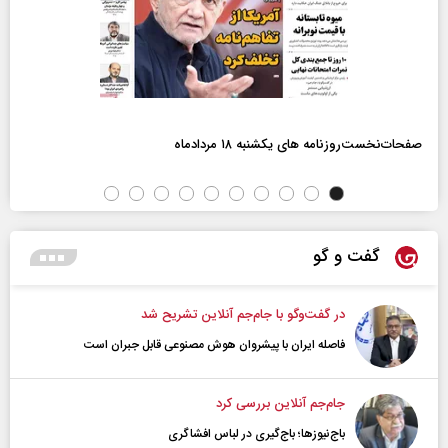
صفحات‌نخست‌روزنامه ها‌ی یکشنبه ۱۸ مردادماه
گفت و گو
در گفت‌و‌گو با جام‌جم آنلاین تشریح شد
فاصله ایران با پیشرو‌ان هوش مصنوعی قابل جبران است
جام‌جم آنلاین بررسی کرد
باج‌نیوزها؛ باج‌گیری در لباس افشاگری