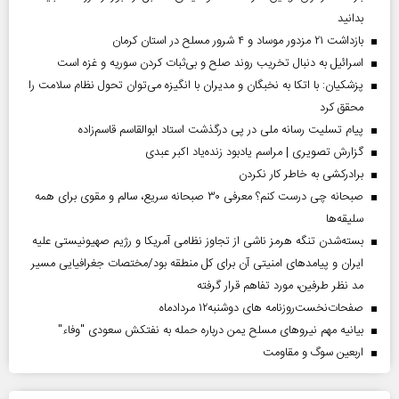
بدانید
بازداشت ۲۱ مزدور موساد و ۴ شرور مسلح در استان کرمان
اسرائیل به دنبال تخریب روند صلح و بی‌ثبات کردن سوریه و غزه است
پزشکیان: با اتکا به نخبگان و مدیران با انگیزه می‌توان تحول نظام سلامت را
محقق کرد
پیام تسلیت رسانه ملی در پی درگذشت استاد ابوالقاسم قاسم‌زاده
گزارش تصویری | مراسم یادبود زنده‌یاد اکبر عبدی
برادرکشی به خاطر کار نکردن
صبحانه چی درست کنم؟ معرفی ۳۰ صبحانه سریع، سالم و مقوی برای همه
سلیقه‌ها
بسته‌شدن تنگه هرمز ناشی از تجاوز نظامی آمریکا و رژیم صهیونیستی علیه
ایران و پیامد‌های امنیتی آن برای کل منطقه بود/مختصات جغرافیایی مسیر
مد نظر طرفین، مورد تفاهم قرار گرفته
صفحات‌نخست‌روزنامه ها‌ی دوشنبه‌۱۲ مردادماه
بیانیه مهم نیروهای مسلح یمن درباره حمله به نفتکش سعودی "وفاء"
اربعین سوگ و مقاومت