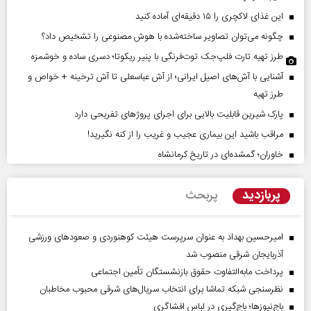
این غذای لاکچری را ۱۵ دقیقه‌ای آماده کنید
چگونه می‌توان تصاویر ساخته‌شده با هوش مصنوعی را تشخیص داد؟
طرز تهیه تارت فلپ‌جک توت‌فرنگی با پنیر ریکوتا؛ دسری ساده و خوشمزه
آشنایی با آش‌های اصیل ایرانی؛ از آش عباسعلی تا آش ترخینه + خواص و
طرز تهیه
پارک شیرین قابلیت‌ بالایی برای اجرای پروژهای تفریحی دارد
مراقب باشید این بیماری عجیب و غریب را از کنه نگیرید!
خاوران؛ گمشده‌ای در تاریخ کرمانشاه
پربازدید
پربحث
امیرحسین بهداد به عنوان سرپرست هیئت کوهنوردی و صعودهای ورزشی
آذربایجان شرقی منصوب شد
پرداخت مابه‌التفاوت حقوق بازنشستگان تأمین اجتماعی
نظرسنجی شبکه تماشا برای انتخاب سریال‌های شرقی محبوب مخاطبان
باج‌نیوزها؛ باج‌گیری در لباس افشاگری