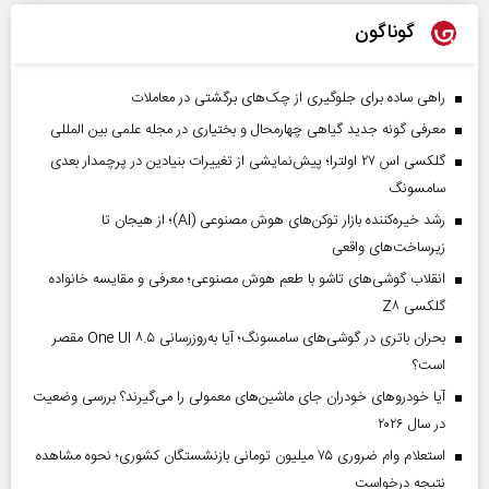
گوناگون
راهی ساده برای جلوگیری از چک‌های برگشتی در معاملات
معرفی گونه جدید گیاهی چهارمحال و بختیاری در مجله علمی بین المللی
گلکسی اس ۲۷ اولترا؛ پیش‌نمایشی از تغییرات بنیادین در پرچمدار بعدی
سامسونگ
رشد خیره‌کننده بازار توکن‌های هوش مصنوعی (AI)؛ از هیجان تا
زیرساخت‌های واقعی
انقلاب گوشی‌های تاشو‌ با طعم هوش مصنوعی؛ معرفی و مقایسه خانواده
گلکسی Z۸
بحران باتری در گوشی‌های سامسونگ؛ آیا به‌روزرسانی One UI ۸.۵ مقصر
است؟
آیا خودروهای خودران جای ماشین‌های معمولی را می‌گیرند؟ بررسی وضعیت
در سال ۲۰۲۶
استعلام وام ضروری ۷۵ میلیون تومانی بازنشستگان کشوری؛ نحوه مشاهده
نتیجه درخواست