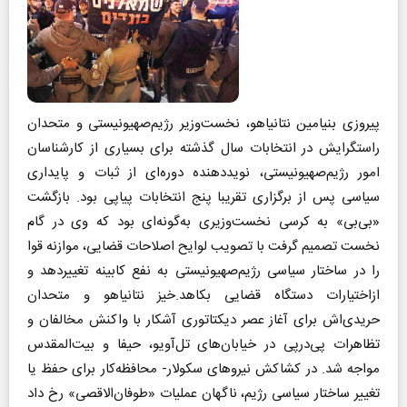
پیروزی بنیامین نتانیاهو، نخست‌وزیر رژیم‌صهیونیستی و متحدان
راستگرایش در انتخابات سال گذشته برای بسیاری از کارشناسان
امور رژیم‌صهیونیستی، نوید‌دهنده دوره‌ای از ثبات و پایداری
سیاسی پس از برگزاری تقریبا پنج انتخابات پیاپی بود. بازگشت
«بی‌بی» به کرسی نخست‌وزیری به‌گونه‌ای بود که وی در گام
نخست تصمیم گرفت با تصویب لوایح اصلاحات قضایی، موازنه قوا
را در ساختار سیاسی رژیم‌صهیونیستی به نفع کابینه تغییردهد و
ازاختیارات دستگاه قضایی بکاهد.خیز نتانیاهو و متحدان
حریدی‌اش برای آغاز عصر دیکتاتوری آشکار با واکنش مخالفان و
تظاهرات پی‌درپی در خیابان‌های تل‌آویو، حیفا و بیت‌المقدس
مواجه شد. در کشاکش نیروهای سکولار- محافظه‌کار برای حفظ یا
تغییر ساختار سیاسی رژیم، ناگهان عملیات «طوفان‌الاقصی» رخ داد