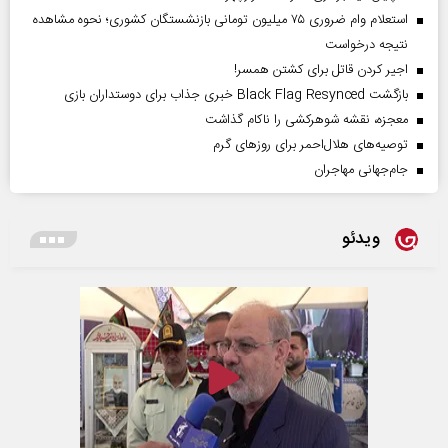
استعلام وام ضروری ۷۵ میلیون تومانی بازنشستگان کشوری؛ نحوه مشاهده
نتیجه درخواست
اجیر کردن قاتل برای کشتن همسر!
بازگشت Black Flag Resynced خبری جذاب برای دوستداران بازی
معجزه، نقشه شوهرکشی را ناکام گذاشت
توصیه‌های هلال‌احمر برای روز‌های گرم
جام‌جهانی مهاجران
ویدئو