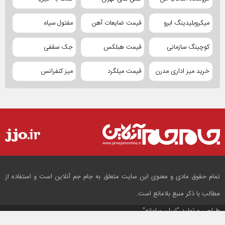
میکروبلیدینگ ابرو
قیمت ضایعات آهن
مفتول سیاه
کوچینگ سازمانی
قیمت هبلکس
جک سقفی
خرید میز اداری مدرن
قیمت میلگرد
میز کنفرانس
تمام حقوق مادی و معنوی این سایت متعلق به جام جم آنلاین است و استفاده از
مطالب با ذکر منبع بلامانع است.
طراحی و تولید
"ایران سامانه"