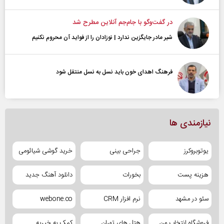
در گفت‌و‌گو با جام‌جم آنلاین مطرح شد
شیر مادر جایگزین ندارد | نوزادان را از فواید آن محروم نکنیم
فرهنگ اهدای خون باید نسل به نسل منتقل شود
نیازمندی ها
یوتوبروکرز
جراحی بینی
خرید گوشی شیائومی
هزینه پست
بخورات
دانلود آهنگ جدید
سئو در مشهد
نرم افزار CRM
webone.co
فروشگاه انتخاب من
هتل های تهران
کمک به خیریه