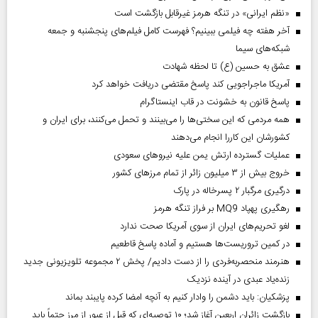
«نظم ایرانی» در تنگه هرمز غیرقابل بازگشت است
آخر هفته چه فیلمی ببینیم؟ فهرست کامل فیلم‌های پنجشنبه و جمعه
شبکه‌های سیما
عشق به حسین (ع) تا لحظه شهادت
آمریکا ماجراجویی کند پاسخ مقتضی دریافت خواهد کرد
پاسخ قانون به خشونت در قاب اینستاگرام
همه مردمی که این سختی‌ها را می‌بینند و تحمل می‌کنند، برای ایران و
کشورشان این کاررا انجام می‌دهند
عملیات گسترده ارتش یمن علیه نیروهای سعودی
خروج بیش از ۳ میلیون زائر از تمام مرز‌های کشور
درگیری مرگبار ۲ پسرخاله در پارک
رهگیری پهپاد MQ9 بر فراز تنگه هرمز
لغو تحریم‌های ایران از سوی آمریکا صحت ندارد
در کمین تروریست‌ها هستیم و آماده پاسخ قاطعیم
هنرمند منحصر‌به‌فردی را از دست دادیم/ پخش ۲ مجموعه تلویزیونی جدید
زنده‌یاد عبدی در آینده نزدیک
پزشکیان: باید دشمن را وادار کنیم به آنچه امضا کرده پایبند بماند
بازگشت زائران اربعین آغاز شد؛ ۱۰ توصیه‌ای که قبل از عبور از مرز حتماً باید