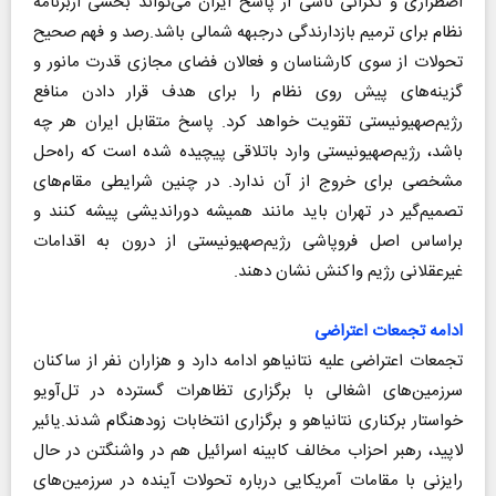
اضطراری و نگرانی ناشی از پاسخ ایران می‌تواند بخشی ازبرنامه
نظام برای ترمیم بازدارندگی درجبهه شمالی باشد.رصد و فهم صحیح
تحولات از سوی کارشناسان و فعالان فضای مجازی قدرت مانور و
گزینه‌های پیش‌ روی نظام را برای هدف قرار دادن منافع
رژیم‌صهیونیستی تقویت خواهد کرد. پاسخ متقابل ایران هر چه
باشد، رژیم‌صهیونیستی وارد باتلاقی پیچیده‌ شده است که راه‌حل
مشخصی برای خروج از آن ندارد. در چنین شرایطی مقام‌های
تصمیم‌گیر در تهران باید مانند همیشه دوراندیشی پیشه کنند و
براساس اصل فروپاشی رژیم‌صهیونیستی از درون به اقدامات
غیرعقلانی رژیم واکنش نشان دهند.
ادامه تجمعات اعتراضی
تجمعات اعتراضی علیه نتانیاهو ادامه دارد و هزاران نفر از ساکنان
سرزمین‌های اشغالی با برگزاری تظاهرات گسترده در تل‌آویو
خواستار برکناری نتانیاهو و برگزاری انتخابات زودهنگام شدند.یائیر
لاپید، رهبر احزاب مخالف کابینه اسرائیل هم در واشنگتن در حال
رایزنی با مقامات آمریکایی درباره تحولات آینده در سرزمین‌های