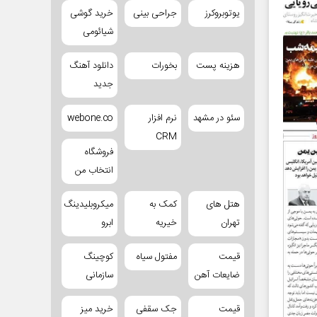
یوتوبروکرز
جراحی بینی
خرید گوشی
شیائومی
هزینه پست
بخورات
دانلود آهنگ
جدید
سئو در مشهد
نرم افزار
webone.co
CRM
فروشگاه
انتخاب من
هتل های
کمک به
میکروبلیدینگ
تهران
خیریه
ابرو
قیمت
مفتول سیاه
کوچینگ
ضایعات آهن
سازمانی
قیمت
جک سقفی
خرید میز