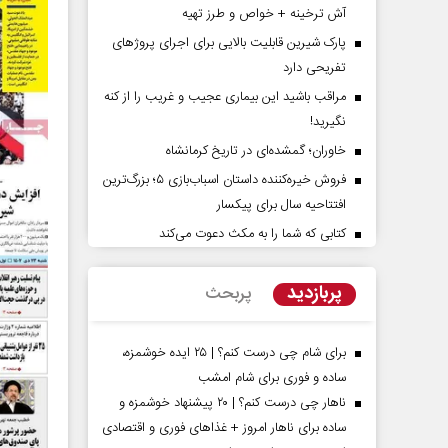
آش ترخینه + خواص و طرز تهیه
پارک شیرین قابلیت‌ بالایی برای اجرای پروژهای
تفریحی دارد
مراقب باشید این بیماری عجیب و غریب را از کنه
نگیرید!
خاوران؛ گمشده‌ای در تاریخ کرمانشاه
فروش خیره‌کننده داستان اسباب‌بازی ۵؛ بزرگ‌ترین
افتتاحیه سال برای پیکسار
تهدیدات کوتاه‏‌مدت و
اربعین نماد مقاومت در برابر
لاف واقع آمریکا
استکبار‌
کتابی که شما را به مکث دعوت می‌کند
یلگر مسائل سیاسی
رحمت‌الله نوروزی - عضو کمیسیون اجتماعی
پربازدید
پربحث
مجلس
برای شام چی درست کنم؟ | ۲۵ ایده خوشمزه،
ساده و فوری برای شام امشب
ناهار چی درست کنم؟ | ۲۰ پیشنهاد خوشمزه و
ساده برای ناهار امروز + غذاهای فوری و اقتصادی