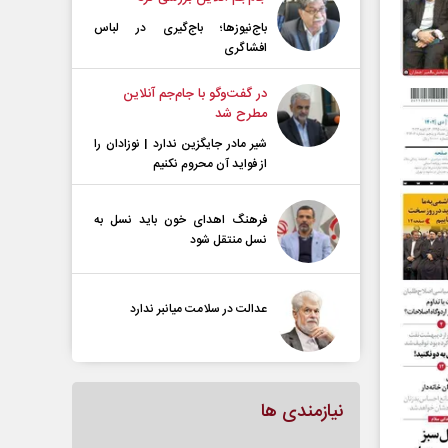
باج‌نیوزها؛ باج‌گیری در لباس
افشاگری
در گفت‌و‌گو با جام‌جم آنلاین
مطرح شد
شیر مادر جایگزین ندارد | نوزادان را
از فواید آن محروم نکنیم
فرهنگ اهدای خون باید نسل به
نسل منتقل شود
عدالت در سلامت میانبر ندارد
نیازمندی ها