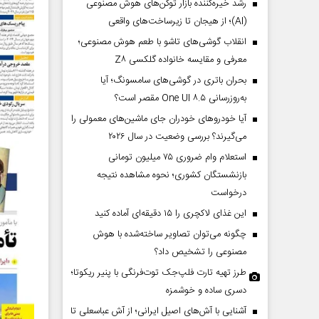
رشد خیره‌کننده بازار توکن‌های هوش مصنوعی
(AI)؛ از هیجان تا زیرساخت‌های واقعی
انقلاب گوشی‌های تاشو‌ با طعم هوش مصنوعی؛
معرفی و مقایسه خانواده گلکسی Z۸
بحران باتری در گوشی‌های سامسونگ؛ آیا
به‌روزرسانی One UI ۸.۵ مقصر است؟
آیا خودروهای خودران جای ماشین‌های معمولی را
می‌گیرند؟ بررسی وضعیت در سال ۲۰۲۶
استعلام وام ضروری ۷۵ میلیون تومانی
بازنشستگان کشوری؛ نحوه مشاهده نتیجه
درخواست
این غذای لاکچری را ۱۵ دقیقه‌ای آماده کنید
چگونه می‌توان تصاویر ساخته‌شده با هوش
مصنوعی را تشخیص داد؟
طرز تهیه تارت فلپ‌جک توت‌فرنگی با پنیر ریکوتا؛
دسری ساده و خوشمزه
آشنایی با آش‌های اصیل ایرانی؛ از آش عباسعلی تا