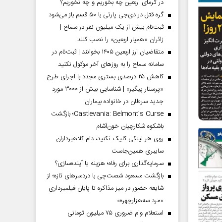
در گرمای اربعین چه بخوریم و چه نخوریم؟
گره قتل در دی‌جی پارتی با ۵۰ قسم باز می‌شود
ثبت‌نام بیش از یک میلیون نفر در سماح |
زائران «همیار اربعین» را نصب کنند
متقاضیان ارز اربعین ۱۴۰۵ بخوانند | ثبت‌نام در
سامانه سماح را به روز‌های آخر موکول نکنید
کاهش ۲۵ درصدی بستری مجدد با اجرای طرح
«پرستار پیگیر» | شناسایی بیش از ۳۰۰۰ مورد
جدید سرطان در خانواده بیماران
Castlevania: Belmont’s Curse؛ بازگشت
باشکوه شکارچیان خون‌آشام
روی هر لینکی کلیک نکنید، دام کلاهبرداران
سایبری همین‌جاست
سرمایه‌گذاری برای رفاه؛ هزینه یا آینده‌سازی؟
بازگشت مسعود شصت‌چی با دردسر‌های تازه؛ از
شایعه حضور در میز مذاکره تا پایان فیلمبرداری
«مرد سه‌هزارچهره»
استعلام وام ضروری ۷۵ میلیون تومانی