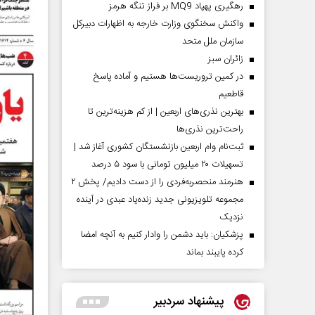
رهگیری پهپاد MQ9 بر فراز تنگه هرمز
واکنش سخنگوی وزارت خارجه به اظهارات دبیرکل
سازمان ملل متحد
‌زائران سبز
در کمین تروریست‌ها هستیم و آماده پاسخ
قاطعیم
بهترین نذری‌های اربعین | از کم هزینه‌ترین تا
راحت‌ترین نذری‌ها
ثبت‌نام وام اربعین بازنشستگان کشوری آغاز شد |
تسهیلات ۲۰ میلیون تومانی با سود ۵ درصد
هنرمند منحصر‌به‌فردی را از دست دادیم/ پخش ۲
مجموعه تلویزیونی جدید زنده‌یاد عبدی در آینده
نزدیک
پزشکیان: باید دشمن را وادار کنیم به آنچه امضا
کرده پایبند بماند
پیشنهاد سردبیر