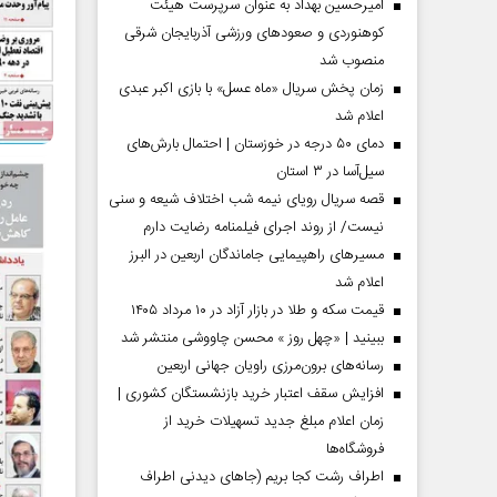
امیرحسین بهداد به عنوان سرپرست هیئت
کوهنوردی و صعودهای ورزشی آذربایجان شرقی
منصوب شد
زمان پخش سریال «ماه عسل» با بازی اکبر عبدی
اعلام شد
دمای ۵۰ درجه در خوزستان | احتمال بارش‌های
سیل‌آسا در ۳ استان
قصه سریال رویای نیمه شب اختلاف شیعه و سنی
نیست/ از روند اجرای فیلمنامه رضایت دارم
مسیر‌های راهپیمایی جاماندگان اربعین در البرز
اعلام شد
مردادماه
صفحات نخست روزنامه ها‌ی‌سه‌شنبه ۶ مردادماه
صفحات
قیمت سکه و طلا در بازار آزاد در ۱۰ مرداد ۱۴۰۵
ببینید | «چهل روز » محسن چاووشی منتشر شد
رسانه‌های برون‌مرزی راویان جهانی اربعین
افزایش سقف اعتبار خرید بازنشستگان کشوری |
زمان اعلام مبلغ جدید تسهیلات خرید از
فروشگاه‌ها
اطراف رشت کجا بریم (جاهای دیدنی اطراف