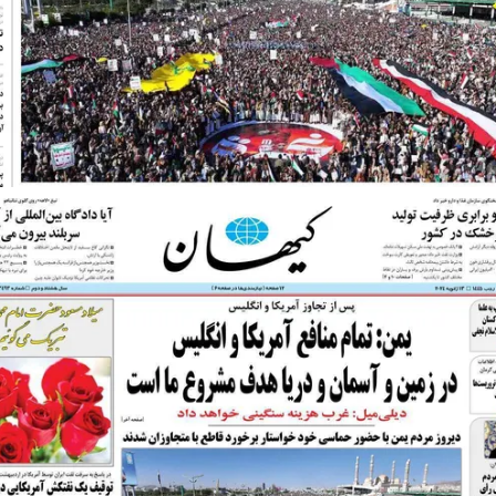
از باتلاق انرژی تا بن‌بست ترامپ
حکایت یک تاریخ
نرگس خانعلی‌زاده
رضا سپهوند - سخنگوی کمیسیون انرژی مجلس