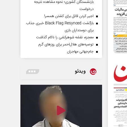
بازنشستگان کشوری؛ نحوه مشاهده نتیجه
درخواست
اجیر کردن قاتل برای کشتن همسر!
بازگشت Black Flag Resynced خبری جذاب
برای دوستداران بازی
معجزه، نقشه شوهرکشی را ناکام گذاشت
توصیه‌های هلال‌احمر برای روز‌های گرم
جام‌جهانی مهاجران
ویدئو