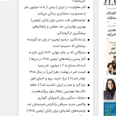
نمی‌شوند؟
آمار معلولیت در ایران | بیش از ۱۰.۵ میلیون نفر
با محدودیت عملکردی زندگی می‌کنند
توصیه‌های طب سنتی برای زائران اربعین |
بهترین نوشیدنی ضد عطش و راهکارهای
پیشگیری از گرمازدگی
راز ماندگاری «رادیو اربعین» از زبان دو گوینده؛
رسانه‌ای که حسینیه است
ستارگانی که در جام جهانی ۲۰۲۶ بازی نکردند
آغاز رسمی برنامه‌های اربعین ۱۴۰۵ در مرز‌ها |
ثبت‌نام سماح به ۱.۷ میلیون نفر رسید
قیمت قبر در بهشت زهرا (س) در سال ۱۴۰۵
چقدر است؟ | نرخ خرید، رزرو و احیای قبور
چرا گرد و غبار در ایران تشدید شد؟ | حقابه
تالاب‌ها مهم‌ترین راهکار مهار ریزگردهاست
مجازات سنگین برای آدم‌ربایان گوش‌بر
واکسن جدید سرطان پانکراس امیدبخش شد
توصیه‌های تغذیه‌ای برای زائران اربعین ۱۴۰۵ |