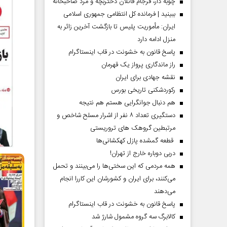
چوبه دار، فرجام قاتلان دختربچه و مرد صاحبخانه
ببینید | فرمانده کل انتظامی جمهوری اسلامی
ایران­: مأموریت پلیس تا بازگشت آخرین زائر به
منزل ادامه دارد
پاسخ قانون به خشونت در قاب اینستاگرام
راز ماندگاری پرواز یک قهرمان
نقشه جهادی برای ایران
رکوردشکنی تاریخی بورس
هم دنبال جوانگرایی هستم هم نتیجه
دستگیری تعداد ۸ نفر از اشرار مسلح شاخص و
مرتبطین گروهک های تروریستی
قطعه گمشده پازل کهکشانی‌ها
دربی دوباره خارج از تهران!
همه مردمی که این سختی‌ها را می‌بینند و تحمل
می‌کنند، برای ایران و کشورشان این کاررا انجام
می‌دهند
پاسخ قانون به خشونت در قاب اینستاگرام
کالابرگ سه گروه مشمول شارژ شد