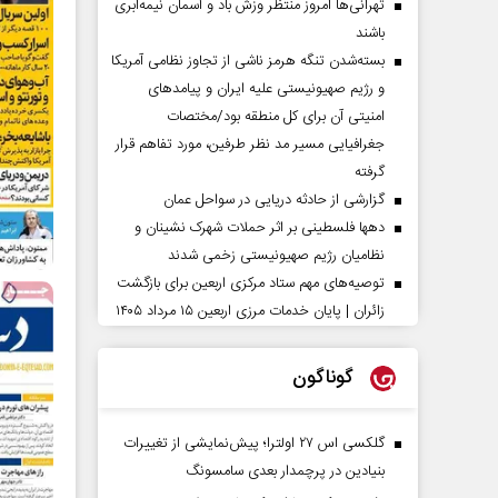
تهرانی‌ها امروز منتظر وزش باد و آسمان نیمه‌ابری
باشند
بسته‌شدن تنگه هرمز ناشی از تجاوز نظامی آمریکا
و رژیم صهیونیستی علیه ایران و پیامد‌های
امنیتی آن برای کل منطقه بود/مختصات
جغرافیایی مسیر مد نظر طرفین، مورد تفاهم قرار
گرفته
گزارشی از حادثه دریایی در سواحل عمان
دهها فلسطینی بر اثر حملات شهرک نشینان و
نظامیان رژیم صهیونیستی زخمی شدند
توصیه‌های مهم ستاد مرکزی اربعین برای بازگشت
زائران | پایان خدمات مرزی اربعین ۱۵ مرداد ۱۴۰۵
گوناگون
گلکسی اس ۲۷ اولترا؛ پیش‌نمایشی از تغییرات
بنیادین در پرچمدار بعدی سامسونگ