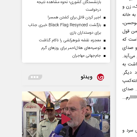
بازنشستگان کشوری؛ نحوه مشاهده نتیجه
ک، زن و
درخواست
به خانه
اجیر کردن قاتل برای کشتن همسر!
عموحسن،
بازگشت Black Flag Resynced خبری جذاب
من قول
برای دوستداران بازی
است که
معجزه، نقشه شوهرکشی را ناکام گذاشت
و صدای
توصیه‌های هلال‌احمر برای روز‌های گرم
می‌آید.
جام‌جهانی مهاجران
اشت به
 دیگر.
ویدئو
خته‌کمپ
. صدای
اارم...
 سرد و