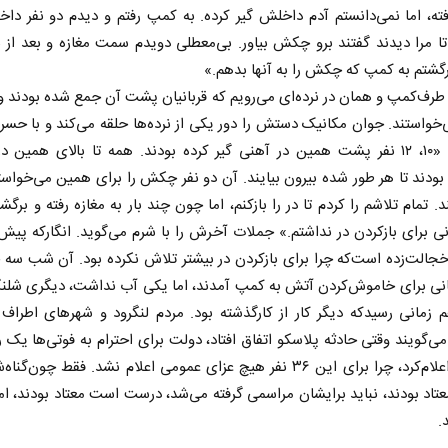
ته، اما نمی‌دانستم آدم داخلش گیر کرده. به کمپ رفتم و دیدم دو نفر دا
ا مرا دیدند گفتند برو چکش بیاور. بی‌معطلی دویدم سمت مغازه و بعد از 
تم به کمپ ‌که چکش را به آنها بدهم.»
 طرف‌کمپ و همان در نرده‌ای می‌رویم‌ که قربانیان پشت آن جمع شده بودند و 
واستند. جوان مکانیک دستش را دور یکی از نرده‌ها حلقه می‌کند و با حسر
می‌دهد: «۱۰، ۱۲ نفر پشت همین در آهنی ‌گیر کرده بودند. همه‌ تا بالای همین 
ودند تا هر طور شده بیرون بیایند. آن دو نفر چکش را برای همین می‌خواست
ند. تمام تلاشم را کردم تا در را بازکنم، اما چون چند بار به مغازه رفته و برگش
نی برای بازکردن در نداشتم.» جملات آخرش را با شرم می‌گوید. انگارکه پی
الت‌زده است‌که چرا برای بازکردن در بیشتر تلاش نکرده بود. آن شب سه 
نخست‌روزنامه‌ها‌ی‌چهارشنبه‌۷‌مردادماه
صفحات نخست روزنامه ها‌ی‌سه‌شنبه ۶ مردادم
نی برای خاموش‌کردن آتش به کمپ آمدند، اما یکی آب نداشت، دیگری شلن
زمانی رسیدکه دیگر کار از کارگذشته بود. مردم لنگرود و شهرهای اطراف
ی‌گویند وقتی حادثه پلاسکو اتفاق افتاد، دولت برای احترام به فوتی‌ها یک ر
عمومی اعلام‌کرد، چرا برای این ۳۶ نفر هیچ عزای عمومی اعلام نشد. فقط چون‌گ
عتاد بودند، نباید برایشان مراسمی ‌گرفته می‌شد، درست است معتاد بودند، ام
د.