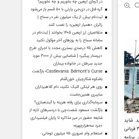
در گرمای اربعین چه بخوریم و چه نخوریم؟
گره قتل در دی‌جی پارتی با ۵۰ قسم باز می‌شود
ثبت‌نام بیش از یک میلیون نفر در سماح |
زائران «همیار اربعین» را نصب کنند
متقاضیان ارز اربعین ۱۴۰۵ بخوانند | ثبت‌نام در
سامانه سماح را به روز‌های آخر موکول نکنید
کاهش ۲۵ درصدی بستری مجدد با اجرای طرح
«پرستار پیگیر» | شناسایی بیش از ۳۰۰۰ مورد
جدید سرطان در خانواده بیماران
Castlevania: Belmont’s Curse؛ بازگشت
باشکوه شکارچیان خون‌آشام
روی هر لینکی کلیک نکنید، دام کلاهبرداران
سایبری همین‌جاست
سرمایه‌گذاری برای رفاه؛ هزینه یا آینده‌سازی؟
بازگشت مسعود شصت‌چی با دردسر‌های تازه؛ از
شایعه حضور در میز مذاکره تا پایان فیلمبرداری
. شاید
«مرد سه‌هزارچهره»
اینجوری آدم‌هایی که امید به زندگی داشتند را از دست نمی‌دادیم.» به عکس‌های ۳۶ قربانی
استعلام وام ضروری ۷۵ میلیون تومانی
روشد. برنامه