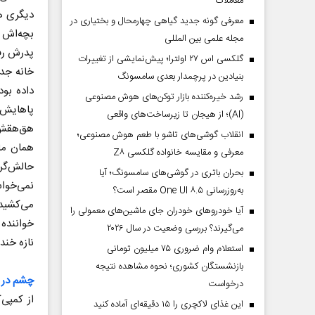
معاملات
دیگری هم
معرفی گونه جدید گیاهی چهارمحال و بختیاری در
بچه‌اش ر
مجله علمی بین المللی
پدرش رفت
گلکسی اس ۲۷ اولترا؛ پیش‌نمایشی از تغییرات
خانه جد
بنیادین در پرچمدار بعدی سامسونگ
داده بو
رشد خیره‌کننده بازار توکن‌های هوش مصنوعی
پاهایش 
(AI)؛ از هیجان تا زیرساخت‌های واقعی
هق‌هقش ب
انقلاب گوشی‌های تاشو‌ با طعم هوش مصنوعی؛
همان ما
معرفی و مقایسه خانواده گلکسی Z۸
حالش‌گر
بحران باتری در گوشی‌های سامسونگ؛ آیا
نمی‌خواس
به‌روزرسانی One UI ۸.۵ مقصر است؟
می‌کشید
آیا خودروهای خودران جای ماشین‌های معمولی را
خواننده 
می‌گیرند؟ بررسی وضعیت در سال ۲۰۲۶
نازه خند
استعلام وام ضروری ۷۵ میلیون تومانی
بازنشستگان کشوری؛ نحوه مشاهده نتیجه
چشم در 
درخواست
از کمپی
این غذای لاکچری را ۱۵ دقیقه‌ای آماده کنید