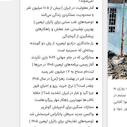
نمی‌شوند؟
آمار معلولیت در ایران | بیش از ۱۰.۵ میلیون نفر
با محدودیت عملکردی زندگی می‌کنند
توصیه‌های طب سنتی برای زائران اربعین |
بهترین نوشیدنی ضد عطش و راهکارهای
پیشگیری از گرمازدگی
راز ماندگاری «رادیو اربعین» از زبان دو گوینده؛
رسانه‌ای که حسینیه است
ستارگانی که در جام جهانی ۲۰۲۶ بازی نکردند
آغاز رسمی برنامه‌های اربعین ۱۴۰۵ در مرز‌ها |
ثبت‌نام سماح به ۱.۷ میلیون نفر رسید
قیمت قبر در بهشت زهرا (س) در سال ۱۴۰۵
چقدر است؟ | نرخ خرید، رزرو و احیای قبور
لنگرود می‌گذرد، اما داغ مرگ ۳۶ انسانی‌که روزی به
چرا گرد و غبار در ایران تشدید شد؟ | حقابه
ببینیم در
تالاب‌ها مهم‌ترین راهکار مهار ریزگردهاست
هوا آفتابی
مجازات سنگین برای آدم‌ربایان گوش‌بر
 نبود و
واکسن جدید سرطان پانکراس امیدبخش شد
توصیه‌های تغذیه‌ای برای زائران اربعین ۱۴۰۵ |