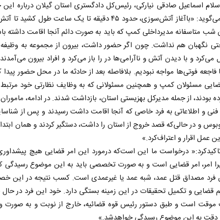
لام اسماعیل صادقی نیارکی، رئیس‌کل دادگستری استان گیلان درباره این ح
جام‌جم می‌گوید: «باآغاز آتش‌سوزی، حدود ۴۵ دقیقه تا یک ساعت طول کشید
 شب متاسفانه مدیرداخلی کمپ‌ که باید به صورت دائم آنجا اقامت داشته باش
ی نگهبان هم نداشت. چون اگر حضور داشت، بیرون از مجموعه به وظیفه م
می‌کرد و با دیدن آتش و ناآرامی‌ها در را باز می‌کرد و افراد بیرون می‌آمدند.
فاجعه فوتی‌ها مواجه نبودیم. بلافاصله بعد از حادثه ما در محل حضور پیدا کر
ضایی مسئولان کمپ و همچنین مسئولانی که به وظایف نظارتی خود مرتبط 
ه بودند، از جمله مدیرکل بهزیستی استان، بازداشت شدند. در ادامه، ماموران ب
فنی و اطلاعاتی به فرد خاصی‌ که آنجا اقامت داشت رسیدند و پس از شناسایی
بوس و در حالی‌که قصد خروج از استان را داشت، دستگیر کردند و همان ابتدای
ن عمل اقرار و اعتراف‌کرد.»
اکیدکرد:« درخواست ما این است‌که درمورد این امر قضایی هیچ پیشداور
یرا امر، امر قضایی است و به صورت تخصصی باید به این موضوع رسیدگی کرد
ین فرد مصداق قتل عمد، شبه عمد یا غیرعمدی است. کسب نتیجه در این خص
 قضایی و تکمیل تحقیقات در این زمینه بستگی دارد. خود این فرد در حال 
 موقت است و طبق دستور رئیس قوه قضائیه، خارج از نوبت و به صورت ویژ
دقت به این موضوع رسیدگی خواهد‌شد.»