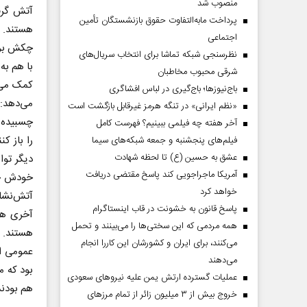
منصوب شد
آتش ‌گرف
پرداخت مابه‌التفاوت حقوق بازنشستگان تأمین
هستند. ت
اجتماعی
چکش برگش
نظرسنجی شبکه تماشا برای انتخاب سریال‌های
با هم به
شرقی محبوب مخاطبان
کمک می‌خ
باج‌نیوزها؛ باج‌گیری در لباس افشاگری
«نظم ایرانی» در تنگه هرمز غیرقابل بازگشت است
چسبیده ب
آخر هفته چه فیلمی ببینیم؟ فهرست کامل
را باز کن
فیلم‌های پنجشنبه و جمعه شبکه‌های سیما
عشق به حسین (ع) تا لحظه شهادت
دیگر توا
آمریکا ماجراجویی کند پاسخ مقتضی دریافت
خودش خج
دماه
صفحات نخست‌روزنامه ها‌ی پنجشنبه‌۸ مردادماه
صفحات 
خواهد کرد
آتش‌نشا
پاسخ قانون به خشونت در قاب اینستاگرام
آخری هم 
همه مردمی که این سختی‌ها را می‌بینند و تحمل
هستند. م
می‌کنند، برای ایران و کشورشان این کاررا انجام
می‌دهند
بود که م
عملیات گسترده ارتش یمن علیه نیروهای سعودی
هم بودن
خروج بیش از ۳ میلیون زائر از تمام مرز‌های