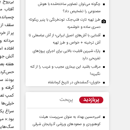
بی‌روح 
چگونه می‌توان تصاویر ساخته‌شده با هوش
آفتاب م
مصنوعی را تشخیص داد؟
چسبانده 
طرز تهیه تارت فلپ‌جک توت‌فرنگی با پنیر ریکوتا؛
سقف از د
دسری ساده و خوشمزه
پر از خر
آشنایی با آش‌های اصیل ایرانی؛ از آش عباسعلی تا
مردانه و
آش ترخینه + خواص و طرز تهیه
افتاده ا
پارک شیرین قابلیت‌ بالایی برای اجرای پروژهای
آتش جهنم
تفریحی دارد
 و ایران بر تغییر
هویت ایرانی _ اسلامی در مکتب
هفته بعد
مراقب باشید این بیماری عجیب و غریب را از کنه
خاورمیانه
امام شهید
حس‌کرد.
نگیرید!
بودند سی
سازمان برنامه و
حجت‌الاسلام دکتر حمید احمدی - نویسنده و
خاوران؛ گمشده‌ای در تاریخ کرمانشاه
گرفته و 
پژوهشگر
پربازدید
پربحث
خیلی‌ها 
سراغ یکی
امیرحسین بهداد به عنوان سرپرست هیئت
بود:« م
کوهنوردی و صعودهای ورزشی آذربایجان شرقی
سگ‌هایم 