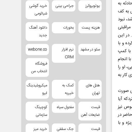
ادثه به
 تا آتش به کف
یوتوبروکرز
جراحی بینی
خرید گوشی
د، نبود
شیائومی
راقبتی
 در این
هزینه پست
بخورات
دانلود آهنگ
جدید
ده و با
با کمپ
سئو در مشهد
نرم افزار
webone.co
ا انجام
CRM
، او را
فروشگاه
 کار به
انتخاب من
ی صورت
هتل های
کمک به
میکروبلیدینگ
‌که آیا
تهران
خیریه
ابرو
وص نیز
حاضر در
قیمت
مفتول سیاه
کوچینگ
ضایعات آهن
سازمانی
ه و با