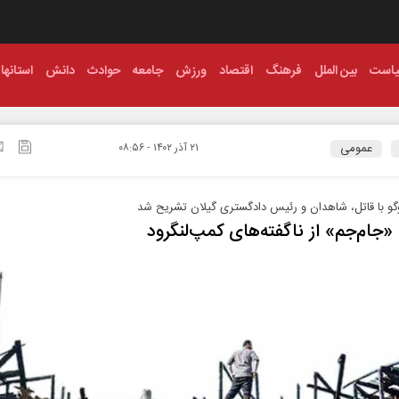
است
بین الملل
فرهنگ
اقتصاد
ورزش
جامعه
حوادث
دانش
استانها
عمومی
۲۱ آذر ۱۴۰۲ - ۰۸:۵۶
گو با قاتل، شاهدان و رئیس دادگستری گیلان تشریح شد
«جام‌جم» از ناگفته‌های کمپ‌لنگرود