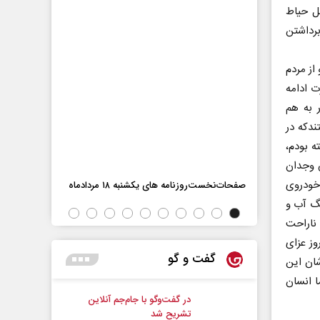
خل حیاط
برداشتن
از مردم
ت ادامه
در به هم
ندکه در
ته بودم،
ش وجدان
خودروی
اه
صفحات‌نخست‌رو
صفحات‌نخست‌روزنامه ها‌ی یکشنبه ۱۸ مردادماه
گ آب و
 ناراحت
وز عزای
ناه‌شان این
گفت و گو
ا انسان
در گفت‌و‌گو با جام‌جم آنلاین