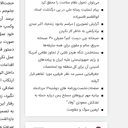
می‌توان تحول نظام سلامت را محقق کرد
حجت‌الاس
پیام تسلیت رسانه ملی در پی درگذشت استاد
ابوالقاسم قاسم‌زاده
برسد. آن
گزارش تصویری | مراسم یادبود زنده‌یاد اکبر عبدی
وکمپ حت
برادرکشی به خاطر کار نکردن
خود عمل 
صبحانه چی درست کنم؟ معرفی ۳۰ صبحانه
صورت با 
سریع، سالم و مقوی برای همه سلیقه‌ها
دستور ق
بسته‌شدن تنگه هرمز ناشی از تجاوز نظامی آمریکا
عمل نکرد
و رژیم صهیونیستی علیه ایران و پیامد‌های
اقدامات 
امنیتی آن برای کل منطقه بود/مختصات
داخل اتو
جغرافیایی مسیر مد نظر طرفین، مورد تفاهم قرار
ارتکاب ای
گرفته
صادقی ت
صفحات‌نخست‌روزنامه ها‌ی دوشنبه‌۱۲ مردادماه
نگیرد، ز
بیانیه مهم نیروهای مسلح یمن درباره حمله به
نفتکش سعودی "وفاء"
رفتار ا
اربعین سوگ و مقاومت
به تصمیم
بازداشت
سرعت و 