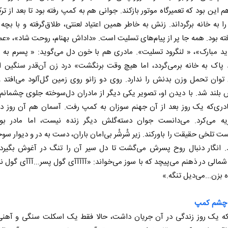
 این بود که تعمیرگاه موتور بازکند. جوانی هم به کمپ رفته بود تا بعد از تر
ا به خانه برگرداند. زنش به خاطر همین اعتیاد لعنتی، طلاق‌گرفته و با بچه 
ه بود. همه جا پر از پیام‌های تسلیت است. «داداش بهنام، روحت شاد»، «
ید مبارک»، « لنگرود تسلیت». مادری هم با خون دل می‌گوید: « پسرم به 
د پاک به خانه برمی‌گردد، اما هیچ وقت برنگشت» درد زن آن‌قدر سنگین 
توان تحمل وزن بدنش را ندارد. روی دو زانو روی زمین گل‌آلود می‌افتد 
لند شد. با دیدن او، تصویر یکی دیگر از مادران دل‌سوخته جلوی چشمانم 
در‌ی‌که یک روز بعد از آن جهنم سوزان به کمپ رفت. آسمان هم آن روز د
یه می‌کرد. می‌دانست جوان دسته‌گلش دیگر زنده نیست، اما مادر بود
ت تلخی حقیقت را باورکند. زیر شُرشُر بی‌امان باران، دست به در و دیوار سو
. انگار دنبال روح پسرش می‌گشت تا دل سیر آن را تنگ در آغوش بگیرد
شمالی در ذهنم می‌پیچد که با سوز می‌خواند: «آآآآآی گول پسر...آآآی گول ناااا
ه بزن...می‌دیل تنگه.»
چشم‌ کمپ
‌که یک روز زندگی در آن جریان داشت، حالا فقط یک اسکلت سنگی و آهنی