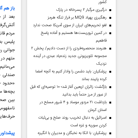
کشور
باز هم آ
درگیری مرگبار ۲ پسرخاله در پارک
بعد از 
رهگیری پهپاد MQ9 بر فراز تنگه هرمز
آتش‌گرفت
لغو تحریم‌های ایران از سوی آمریکا صحت ندارد
مردم قان
در کمین تروریست‌ها هستیم و آماده پاسخ
قاطعیم
پلیس به
هنرمند منحصر‌به‌فردی را از دست دادیم/ پخش ۲
مجموعه تلویزیونی جدید زنده‌یاد عبدی در آینده
متهم در 
نزدیک
می‌مانیم
پزشکیان: باید دشمن را وادار کنیم به آنچه امضا
صندلی چ
کرده پایبند بماند
بازگشت زائران اربعین آغاز شد؛ ۱۰ توصیه‌ای که قبل
بچه‌ها م
از عبور از مرز حتماً باید بدانید
بین صحب
بازداشت ۲۱ مزدور موساد و ۴ شرور مسلح در
نامفهومی
استان کرمان
حرف‌هایش
اسرائیل به دنبال تخریب روند صلح و بی‌ثبات
کردن سوریه و غزه است
پیشداور
پزشکیان: با اتکا به نخبگان و مدیران با انگیزه