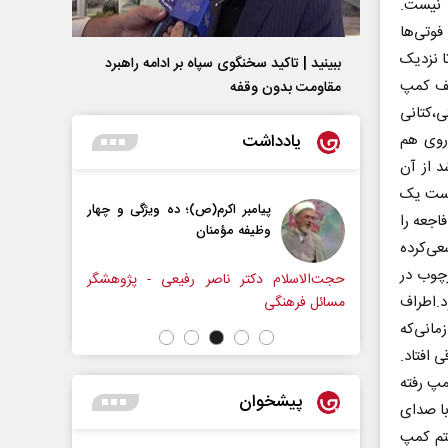
 نیست.
وتی‌ها
ا نزدیک
ببینید | تاکید سخنگوی سپاه بر ادامه راهبرد
ف‌‌ کمپ
مقاومت بدون وقفه
ی،کتانی
یادداشت
 روی هم
د از آن
 است یک
 نیست
پیامبر اکرم(ص)؛ ده ویژگی و چهار
اجعه را
وظیفه مؤمنان
ی‌کرده
رچوب در
حجت‌الاسلام دکتر ناصر رفیعی - پژوهشگر
داوود منظ
د.اطراف
مسائل فرهنگی
بودجه کشو
، درست زمانی‌که
 افتاد.
مپ رفته
پیشخوان
ا صدای
ستم کمپ