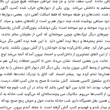
باقی مانده. کمپ سقف ندارد و جز چند تیرآهن سوخته، هیچ چیزی آن بالا
ستقیم به داخلش می‌تابد. روی یکی از دیوارهای خراب شده‌ کمپ، آگهی ف
شده. تخت‌های دو طبقه سوخته که فقط اسکلت آهنی دارد. بعضی دیوارها ت
ود سیاهی پوشیده شده، چند دیوار هم پر است از لکه‌های سفید و سیاه. ک
ت و پرت سوخته و نیم سوخته است؛ یکی دو‌تشک، پتوی‌گلدار، گلدان پلاستیک
 چیزهای دیگر. تیرک‌های چوبی سوخته‌ای ‌‌که کمی از مغزشان سالم مانده،
ست. تمام پنجره‌ها و درها نرده آهنی دارد. با این همه نرده آهنی مگر می‌ش
ی فرار کرد. چقدر تلاش‌کرده بودند خودشان را از آتش بیرون بکشند. یادم
غروب خورشید نبوت، طلوع تمدن
سازمان ملل بی‌بدیل
 از این اتفاق تصاویری از داخل‌کمپ و اجساد بیرون آمدکه آنجا می‌شد اوج ف
امت
محمدحسن زورق
 حالت بدن بعضی اجساد نشان می‌داد حتی تا آخرین لحظات زندگی هم سع
عیسی‌نیا
نه‌خیز از وسط آتش بیرون بیایند. یکی دیگر کنار دیوار اتاق دستش را به چا
همان‌جا تمام‌ کرده بود. بیشتر اجساد کف اتاق یا نزدیک تخت‌ها افتاده بو
‌کمپ تعدادی مشغول‌ کاسبی هستند. آتش ساعت ۵ صبح به جان‌ کمپ افتاد
خواب بودند، اما شاید بین آ‌نها کسی باشد که بداند در آن شب شوم چه اتفاقی
 از کاسب‌ها می‌روم. مکانیک سی و‌چند‌ساله‌ای‌ که می‌گوید شب حادثه به ‌ک
ن همین بغل تعمیرگاه دارم. شب حادثه ساعت حول و حوش پنج صبح بودکه ب
بیدار شدم و فهمیدم کمپ آتش ‌گرفته است. با عجله آمدم بیرون. می‌دان