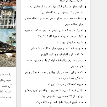
VAR برگزار می‌شود
رکورد‌های ماندگار لیگ برتر ایران؛ از عنایتی و
حسینی تا پرسپولیس و قلعه‌نویی
حملات جدید نیروهای یمنی به بندر المخا؛ انتظار
برای بیانیه مهم
آمریکا در جنگ اخیر بدون دستاورد شکست خورد
گوگل جواب می‌دهد؛ چرا کلیک کنیم؟
خرید و فروش روایت!
فناوری کوانتومی چین برای مقابله با خاموشی
شبکه برق و افزایش پایداری انرژی
یحیی سریع: پالایشگاه آرامکو را در جیزان هدف
قرار دادیم
کلاهبرداری ۱۰۰ میلیارد ریالی با وعده فروش لوازم
خانگی نصف قیمت!
امید رهایی
میوه تابستانه با قیمت نوبرانه
رادیو فرهنگ پوست‌اندازی می‌کند؛ جدول پخش
است، اما
جدید از ۲۴ مرداد روی آنتن می‌رود
همه جا حر
سخنگوی فراجا: عامل اصلی حادثه فوت