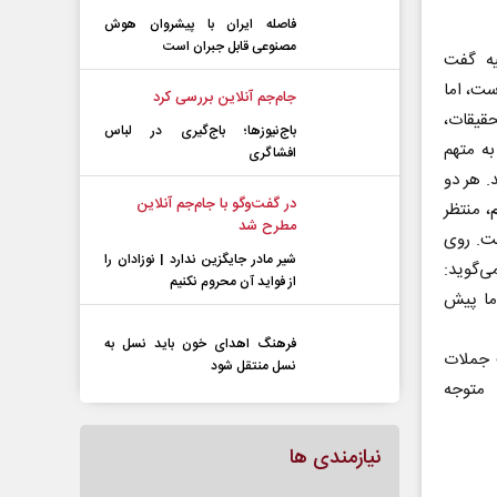
تشریح شد
فاصله ایران با پیشرو‌ان هوش
ه ‌گفت
مصنوعی قابل جبران است
ست، اما
حقیقات،
جام‌جم آنلاین بررسی کرد
ه متهم
باج‌نیوزها؛ باج‌گیری در لباس
شدند. هر دو
افشاگری
، منتظر
در گفت‌و‌گو با جام‌جم آنلاین
ست. روی
مطرح شد
‌گوید:
شیر مادر جایگزین ندارد | نوزادان را
اما پیش
از فواید آن محروم نکنیم
 جملات
فرهنگ اهدای خون باید نسل به
ا متوجه
نسل منتقل شود
نیازمندی ها