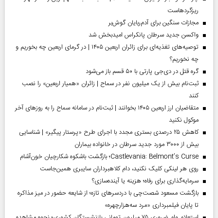
ریزگردهاست
مجازات سنگین برای آدم‌ربایان گوش‌بر
واکسن جدید سرطان پانکراس امیدبخش شد
توصیه‌های تغذیه‌ای برای زائران اربعین ۱۴۰۵ | در گرمای اربعین چه بخوریم و
چه نخوریم؟
گره قتل در دی‌جی پارتی با ۵۰ قسم باز می‌شود
ثبت‌نام بیش از یک میلیون نفر در سماح | زائران «همیار اربعین» را نصب
کنند
متقاضیان ارز اربعین ۱۴۰۵ بخوانند | ثبت‌نام در سامانه سماح را به روز‌های آخر
موکول نکنید
کاهش ۲۵ درصدی بستری مجدد با اجرای طرح «پرستار پیگیر» | شناسایی
بیش از ۳۰۰۰ مورد جدید سرطان در خانواده بیماران
Castlevania: Belmont’s Curse؛ بازگشت باشکوه شکارچیان خون‌آشام
روی هر لینکی کلیک نکنید، دام کلاهبرداران سایبری همین‌جاست
سرمایه‌گذاری برای رفاه؛ هزینه یا آینده‌سازی؟
بازگشت مسعود شصت‌چی با دردسر‌های تازه؛ از شایعه حضور در میز مذاکره
تا پایان فیلمبرداری «مرد سه‌هزارچهره»
استعلام وام ضروری ۷۵ میلیون تومانی بازنشستگان کشوری؛ نحوه مشاهده