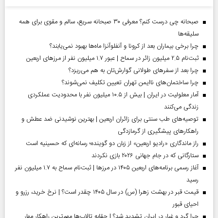
صبحانه چی درست کنم؟ معرفی ۳۰ صبحانه سریع، سالم و مقوی برای همه
سلیقه‌ها
چرا برخی بیماران بعد از کرونا و آنفلوآنزا ماه‌ها بهبود نمی‌یابند؟
ثبت‌نام ۲.۵ میلیون زائر در سماح | عبور ۱.۷ میلیون نفر از مرز‌های اربعین
چرا بعد از سفرهای طولانی گوارش‌تان به هم می‌ریزد؟
چرا ساختمان‌های ناایمن تهران تعیین تکلیف نمی‌شوند؟
آمار معلولیت در ایران | بیش از ۱۰.۵ میلیون نفر با محدودیت عملکردی
زندگی می‌کنند
توصیه‌های طب سنتی برای زائران اربعین | بهترین نوشیدنی ضد عطش و
راهکارهای پیشگیری از گرمازدگی
راز ماندگاری «رادیو اربعین» از زبان دو گوینده؛ رسانه‌ای که حسینیه است
ستارگانی که در جام جهانی ۲۰۲۶ بازی نکردند
آغاز رسمی برنامه‌های اربعین ۱۴۰۵ در مرز‌ها | ثبت‌نام سماح به ۱.۷ میلیون نفر
رسید
قیمت قبر در بهشت زهرا (س) در سال ۱۴۰۵ چقدر است؟ | نرخ خرید، رزرو و
احیای قبور
چرا گرد و غبار در ایران تشدید شد؟ | حقابه تالاب‌ها مهم‌ترین راهکار مهار