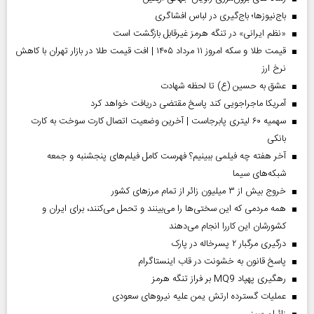
باج‌نیوزها؛ باج‌گیری در لباس افشاگری
«نظم ایرانی» در تنگه هرمز غیرقابل بازگشت است
قیمت طلا و سکه امروز ۱۱ مرداد ۱۴۰۵ | افت قیمت طلا در بازار تهران با کاهش
نرخ ارز
عشق به حسین (ع) تا لحظه شهادت
آمریکا ماجراجویی کند پاسخ مقتضی دریافت خواهد کرد
سهمیه ۶۰ لیتری پابرجاست | آخرین وضعیت اتصال کارت سوخت به کارت
بانکی
آخر هفته چه فیلمی ببینیم؟ فهرست کامل فیلم‌های پنجشنبه و جمعه
شبکه‌های سیما
خروج بیش از ۳ میلیون زائر از تمام مرز‌های کشور
همه مردمی که این سختی‌ها را می‌بینند و تحمل می‌کنند، برای ایران و
کشورشان این کاررا انجام می‌دهند
درگیری مرگبار ۲ پسرخاله در پارک
پاسخ قانون به خشونت در قاب اینستاگرام
رهگیری پهپاد MQ9 بر فراز تنگه هرمز
عملیات گسترده ارتش یمن علیه نیروهای سعودی