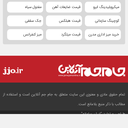
میکروبلیدینگ ابرو
قیمت ضایعات آهن
مفتول سیاه
کوچینگ سازمانی
قیمت هبلکس
جک سقفی
خرید میز اداری مدرن
قیمت میلگرد
میز کنفرانس
تمام حقوق مادی و معنوی این سایت متعلق به جام جم آنلاین است و استفاده از
مطالب با ذکر منبع بلامانع است.
طراحی و تولید
"ایران سامانه"