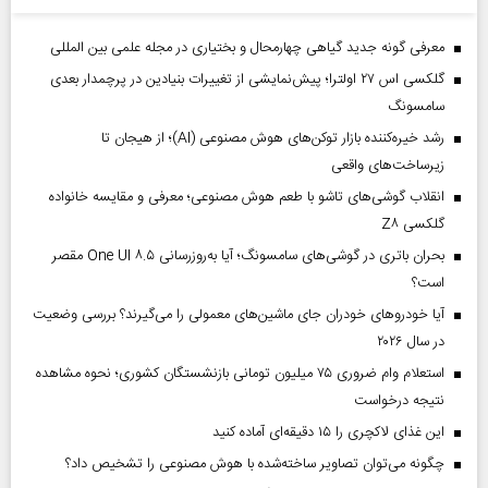
معرفی گونه جدید گیاهی چهارمحال و بختیاری در مجله علمی بین المللی
گلکسی اس ۲۷ اولترا؛ پیش‌نمایشی از تغییرات بنیادین در پرچمدار بعدی
سامسونگ
رشد خیره‌کننده بازار توکن‌های هوش مصنوعی (AI)؛ از هیجان تا
زیرساخت‌های واقعی
انقلاب گوشی‌های تاشو‌ با طعم هوش مصنوعی؛ معرفی و مقایسه خانواده
گلکسی Z۸
بحران باتری در گوشی‌های سامسونگ؛ آیا به‌روزرسانی One UI ۸.۵ مقصر
است؟
آیا خودروهای خودران جای ماشین‌های معمولی را می‌گیرند؟ بررسی وضعیت
در سال ۲۰۲۶
استعلام وام ضروری ۷۵ میلیون تومانی بازنشستگان کشوری؛ نحوه مشاهده
نتیجه درخواست
این غذای لاکچری را ۱۵ دقیقه‌ای آماده کنید
چگونه می‌توان تصاویر ساخته‌شده با هوش مصنوعی را تشخیص داد؟