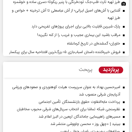
طرز تهیه تارت فلپ‌جک توت‌فرنگی با پنیر ریکوتا؛ دسری ساده و خوشمزه
آشنایی با آش‌های اصیل ایرانی؛ از آش عباسعلی تا آش ترخینه + خواص و
طرز تهیه
پارک شیرین قابلیت‌ بالایی برای اجرای پروژهای تفریحی دارد
مراقب باشید این بیماری عجیب و غریب را از کنه نگیرید!
خاوران؛ گمشده‌ای در تاریخ کرمانشاه
فروش خیره‌کننده داستان اسباب‌بازی ۵؛ بزرگ‌ترین افتتاحیه سال برای پیکسار
پربازدید
پربحث
امیرحسین بهداد به عنوان سرپرست هیئت کوهنوردی و صعودهای ورزشی
آذربایجان شرقی منصوب شد
پرداخت مابه‌التفاوت حقوق بازنشستگان تأمین اجتماعی
نظرسنجی شبکه تماشا برای انتخاب سریال‌های شرقی محبوب مخاطبان
مسیر‌های راهپیمایی جاماندگان اربعین در البرز اعلام شد
ببینید | «چهل روز » محسن چاووشی منتشر شد
رسانه‌های برون‌مرزی راویان جهانی اربعین