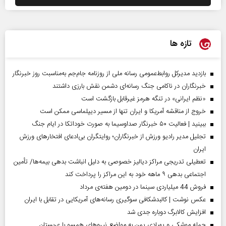
تازه ها
بازدید مدیرکل روابط‌عمومی رسانه ملی از روزنامه جام‌جم به‌مناسبت روز خبرنگار
خبرنگاران در ناکامی جنگ رسانه‌ای دشمن نقش بارزی داشتند
«نظم ایرانی» در تنگه هرمز غیرقابل بازگشت است
خروج از مناقشه آمریکا و ایران تنها از مسیر دیپلماسی ممکن است
ببینید | فعالیت ۵۰ خبرنگار صداوسیما به صورت خوداتکا در ایام جنگ
تجلیل مدیر رادیو ورزش از خبرنگاران؛ روایتگران بی‌ادعای افتخارهای ورزش
ایران
تعطیلی تدریجی مراکز دیالیز خصوصی به دلیل انباشت بدهی بیمه‌ها/ تأمین
اجتماعی بدهی ۹ ماهه خود به این مراکز را پرداخت کند
فروش 44 میلیاردی سینما در دومین هفته‌ی مرداد
عکس نوشت | کالبدشکافی سوگیری رسانه‌های آمریکایی در تقابل با ایران
افزایش کالابرگ دوباره جدی شد
حمله موشکی و پهپادی یمن به مواضع نیروهای همسو با عربستان