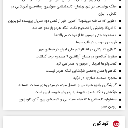
جنگ روایت‌ها در نبرد رمضان؛ کالبدشکافی سوگیری رسانه‌های آمریکایی در
تقابل با ایران
«طوبی ۲» ساخته می‌شود؟؛ آخرین خبر از فصل دوم سریال پربیننده تلویزیون
تا آمریکا رفتارش را تصحیح نکند، تنگه هرمز باز نخواهد شد
«استخر»‌‌؛ حتی میمون‌ها از درخت می‌افتند!
قهرمانان مردمی در قاب سیما
۳ بازی تدارکاتی در انتظار تیم ملی ایران در فیفادی مهر
سقوط آسانسور در میدان آرژانتین ۹ مصدوم برجا گذاشت
گفت‌وگوها آمریکا را مجبور به همراهی کرد
تفاهم با عمان به‌معنی بازگشایی تنگه هرمز نیست
معجزه «محمد صلاح» در ترکیه
گزارشگران رادیو هم‌نفس و همدل مردم در میدان‌های سخت هستند
بازگشایی تنگه هرمز مشروط به پذیرش شروط ایران است
جشنواره تابستانی با ۱۷ فیلم سینمایی و انیمیشن روی آنتن تلویزیون
راویان نصر
گوناگون