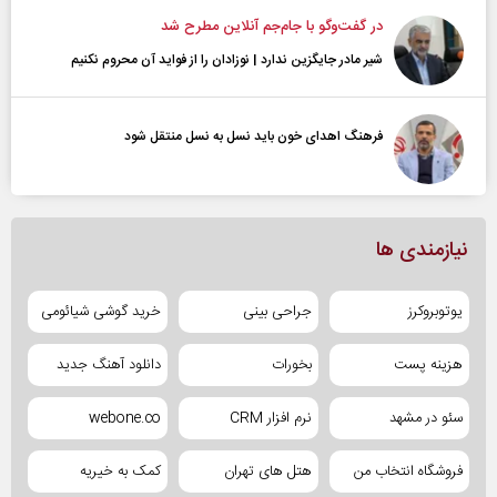
در گفت‌و‌گو با جام‌جم آنلاین مطرح شد
شیر مادر جایگزین ندارد | نوزادان را از فواید آن محروم نکنیم
فرهنگ اهدای خون باید نسل به نسل منتقل شود
نیازمندی ها
یوتوبروکرز
جراحی بینی
خرید گوشی شیائومی
هزینه پست
بخورات
دانلود آهنگ جدید
سئو در مشهد
نرم افزار CRM
webone.co
فروشگاه انتخاب من
هتل های تهران
کمک به خیریه