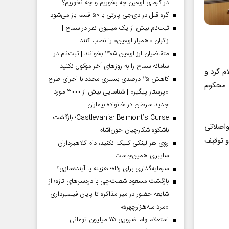
در گرمای اربعین چه بخوریم و چه نخوریم؟
گره قتل در دی‌جی پارتی با ۵۰ قسم باز می‌شود
ثبت‌نام بیش از یک میلیون نفر در سماح |
زائران «همیار اربعین» را نصب کنند
متقاضیان ارز اربعین ۱۴۰۵ بخوانند | ثبت‌نام در
سامانه سماح را به روز‌های آخر موکول نکنید
م کرد و
کاهش ۲۵ درصدی بستری مجدد با اجرای طرح
ال جریمه نقدی محکوم
«پرستار پیگیر» | شناسایی بیش از ۳۰۰۰ مورد
جدید سرطان در خانواده بیماران
Castlevania: Belmont’s Curse؛ بازگشت
واصلاتی
باشکوه شکارچیان خون‌آشام
و توقیف
روی هر لینکی کلیک نکنید، دام کلاهبرداران
سایبری همین‌جاست
سرمایه‌گذاری برای رفاه؛ هزینه یا آینده‌سازی؟
بازگشت مسعود شصت‌چی با دردسر‌های تازه؛ از
شایعه حضور در میز مذاکره تا پایان فیلمبرداری
«مرد سه‌هزارچهره»
استعلام وام ضروری ۷۵ میلیون تومانی