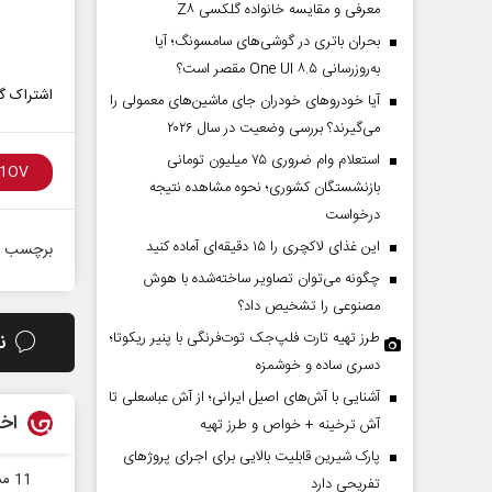
معرفی و مقایسه خانواده گلکسی Z۸
بحران باتری در گوشی‌های سامسونگ؛ آیا
به‌روزرسانی One UI ۸.۵ مقصر است؟
اشتراک گذ
آیا خودروهای خودران جای ماشین‌های معمولی را
می‌گیرند؟ بررسی وضعیت در سال ۲۰۲۶
استعلام وام ضروری ۷۵ میلیون تومانی
بازنشستگان کشوری؛ نحوه مشاهده نتیجه
درخواست
این غذای لاکچری را ۱۵ دقیقه‌ای آماده کنید
برچسب ه
چگونه می‌توان تصاویر ساخته‌شده با هوش
مصنوعی را تشخیص داد؟
طرز تهیه تارت فلپ‌جک توت‌فرنگی با پنیر ریکوتا؛
ن
دسری ساده و خوشمزه
آشنایی با آش‌های اصیل ایرانی؛ از آش عباسعلی تا
اخب
آش ترخینه + خواص و طرز تهیه
پارک شیرین قابلیت‌ بالایی برای اجرای پروژهای
11 مسجد شهرستان بروجن پذیرای قریب به 1000 دانش آموز معتکف
تفریحی دارد