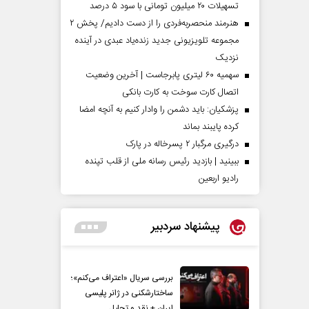
تسهیلات ۲۰ میلیون تومانی با سود ۵ درصد
هنرمند منحصر‌به‌فردی را از دست دادیم/ پخش ۲
مجموعه تلویزیونی جدید زنده‌یاد عبدی در آینده
نزدیک
سهمیه ۶۰ لیتری پابرجاست | آخرین وضعیت
اتصال کارت سوخت به کارت بانکی
پزشکیان: باید دشمن را وادار کنیم به آنچه امضا
کرده پایبند بماند
درگیری مرگبار ۲ پسرخاله در پارک
ببینید | بازدید رئیس رسانه ملی از قلب تپنده
رادیو اربعین
پیشنهاد سردبیر
بررسی سریال «اعتراف می‌کنم»؛
ساختارشکنی در ژانر پلیسی
ایران + نقد و تحلیل