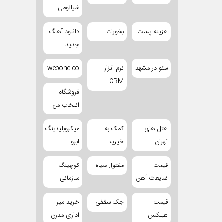
شیائومی
هزینه پست
بخورات
دانلود آهنگ
جدید
سئو در مشهد
نرم افزار
webone.co
CRM
فروشگاه
انتخاب من
هتل های
کمک به
میکروبلیدینگ
تهران
خیریه
ابرو
قیمت
مفتول سیاه
کوچینگ
ضایعات آهن
سازمانی
قیمت
جک سقفی
خرید میز
هبلکس
اداری مدرن