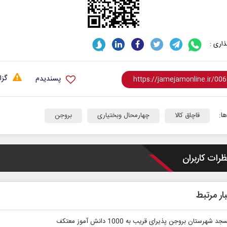
اری :
گزا
پسندیدم
ا:
قاچاق کالا
چهارمحال وبختیاری
بروجن
ظرات کاربران
ار مرتبط