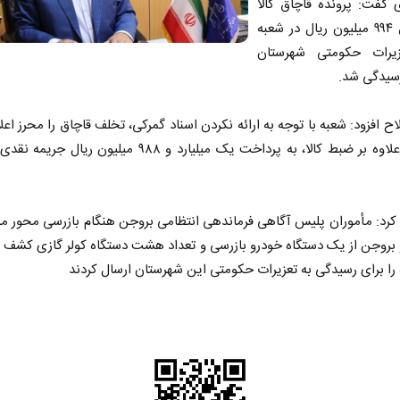
 گفت: پرونده قاچاق کالا
به ارزش ۹۹۴ میلیون ریال در شعبه
یرات حکومتی شهرستان
سیدگی شد.
ح افزود: شعبه با توجه به ارائه نکردن اسناد گمرکی، تخلف قاچاق را محرز اعلا
متهم را علاوه بر ضبط کالا، به پرداخت یک میلیارد و ۹۸۸ میلیون ری
کرد: مأموران پلیس آگاهی فرماندهی انتظامی بروجن هنگام بازرسی محور م
 بروجن از یک دستگاه خودرو بازرسی و تعداد هشت دستگاه کولر گازی کشف 
 را برای رسیدگی به تعزیرات حکومتی این شهرستان ارسال کردند