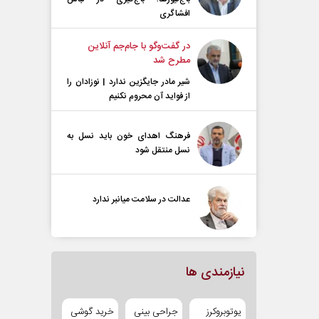
افشاگری
در گفت‌و‌گو با جام‌جم آنلاین
مطرح شد
شیر مادر جایگزین ندارد | نوزادان را
از فواید آن محروم نکنیم
فرهنگ اهدای خون باید نسل به
نسل منتقل شود
عدالت در سلامت میانبر ندارد
نیازمندی ها
یوتوبروکرز
جراحی بینی
خرید گوشی