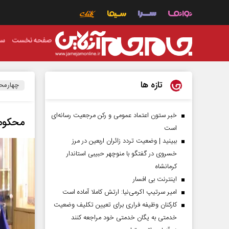
صفحه نخست
سی
تازه ها
چهارمحا
خبر ستون اعتماد عمومی و رکن مرجعیت رسانه‌ای
محکومی
است
ببینید | وضعیت تردد زائران اربعین در مرز
خسروی در گفتگو با منوچهر حبیبی استاندار
کرمانشاه
اینترنت بی افسار
امیر سرتیپ اکرمی‌نیا: ارتش کاملا آماده است
کارکنان وظیفه فراری برای تعیین تکلیف وضعیت
خدمتی به یگان خدمتی خود مراجعه کنند