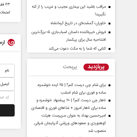
۶۳ فقره تغییر کاربری غیرمجاز در شهرستان بروجن قلع و قمع شد
مراقب باشید این بیماری عجیب و غریب را از کنه
اعتماد
نگیرید!
خاوران؛ گمشده‌ای در تاریخ کرمانشاه
فروش خیره‌کننده داستان اسباب‌بازی ۵؛ بزرگ‌ترین
افتتاحیه سال برای پیکسار
ارس
کتابی که شما را به مکث دعوت می‌کند
از باتلاق انرژی تا بن‌بست ترامپ
حکایت یک تاریخ و دو زندگ
نرگس خانعلی‌زاده - روزنامه‌نگ
پربازدید
پربحث
 - سخنگوی کمیسیون انرژی مجلس
برای شام چی درست کنم؟ | ۲۵ ایده خوشمزه،
ساده و فوری برای شام امشب
ناهار چی درست کنم؟ | ۲۰ پیشنهاد خوشمزه و
ساده برای ناهار امروز + غذاهای فوری و اقتصادی
امیرحسین بهداد به عنوان سرپرست هیئت
کوهنوردی و صعودهای ورزشی آذربایجان شرقی
منصوب شد