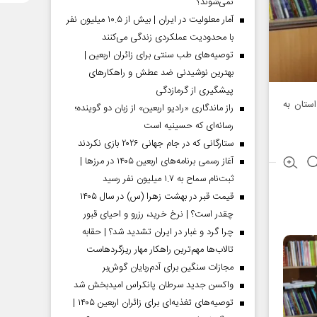
نمی‌شوند؟
آمار معلولیت در ایران | بیش از ۱۰.۵ میلیون نفر
با محدودیت عملکردی زندگی می‌کنند
توصیه‌های طب سنتی برای زائران اربعین |
بهترین نوشیدنی ضد عطش و راهکارهای
پیشگیری از گرمازدگی
ستان به
راز ماندگاری «رادیو اربعین» از زبان دو گوینده؛
رسانه‌ای که حسینیه است
ستارگانی که در جام جهانی ۲۰۲۶ بازی نکردند
آغاز رسمی برنامه‌های اربعین ۱۴۰۵ در مرز‌ها |
ثبت‌نام سماح به ۱.۷ میلیون نفر رسید
قیمت قبر در بهشت زهرا (س) در سال ۱۴۰۵
چقدر است؟ | نرخ خرید، رزرو و احیای قبور
چرا گرد و غبار در ایران تشدید شد؟ | حقابه
تالاب‌ها مهم‌ترین راهکار مهار ریزگردهاست
مجازات سنگین برای آدم‌ربایان گوش‌بر
واکسن جدید سرطان پانکراس امیدبخش شد
توصیه‌های تغذیه‌ای برای زائران اربعین ۱۴۰۵ |