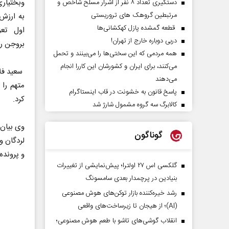
وبختیاری
دستگیری تعداد ۸ نفر از اشرار مسلح شاخص و
مرتبطین گروهک های تروریستی
قطعه گمشده پازل کهکشانی‌ها
اول تعز
دربی دوباره خارج از تهران!
بروجن ر
همه مردمی که این سختی‌ها را می‌بینند و تحمل
می‌کنند، برای ایران و کشورشان این کاررا انجام
سعید فلا
می‌دهند
پاسخ قانون به خشونت در قاب اینستاگرام
کرد.
کالابرگ سه گروه مشمول شارژ شد
وی بیان 
گوناگون
لردگان و
و پرونده
گلکسی اس ۲۷ اولترا؛ پیش‌نمایشی از تغییرات
بنیادین در پرچمدار بعدی سامسونگ
رشد خیره‌کننده بازار توکن‌های هوش مصنوعی
(AI)؛ از هیجان تا زیرساخت‌های واقعی
انقلاب گوشی‌های تاشو‌ با طعم هوش مصنوعی؛