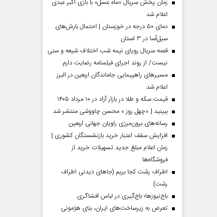
زمان پخش سریال «ماه عسل» با بازی اکبر عبدی
اعلام شد
دمای ۵۰ درجه در خوزستان | احتمال بارش‌های
سیل‌آسا در ۳ استان
قصه سریال رویای نیمه شب اختلاف شیعه و سنی
نیست/ از روند اجرای فیلمنامه رضایت دارم
مسیر‌های راهپیمایی جاماندگان اربعین در البرز
اعلام شد
قیمت سکه و طلا در بازار آزاد در ۱۰ مرداد ۱۴۰۵
ببینید | «چهل روز » محسن چاووشی منتشر شد
مردادماه
صفحات نخست روزنامه ها‌ی‌سه‌شنبه ۶ مردادماه
صفحات
رسانه‌های برون‌مرزی راویان جهانی اربعین
افزایش سقف اعتبار خرید بازنشستگان کشوری |
زمان اعلام مبلغ جدید تسهیلات خرید از
فروشگاه‌ها
اطراف رشت کجا بریم (جاهای دیدنی اطراف
رشت)
باج‌نیوزها؛ باج‌گیری در لباس افشاگری
تعرض به زیرساخت‌های ایران، بنای هژمونی