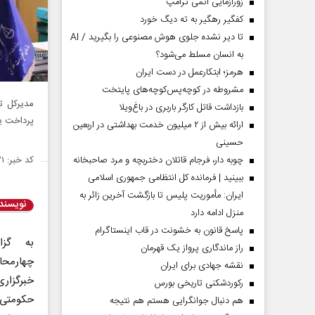
زورآزمایی اتمی ترامپ
کفگیر رهگیر به ته دیگ خورد
تا دیر نشده جلوی هوش مصنوعی را بگیرید / AI
به انسان مسلط می‌شود؟
هرمز؛ ابتکارعمل در دست ایران
مشروطه در کوچه‌پس‌کوچه‌های پایتخت
مدیرکل ت
بازداشت قاتل کارگر باربری در باغ‌ویلا
پرداخت یک میلیارد و ۸۸
ارائه بیش از ۲ میلیون خدمت بهداشتی در اربعین
حسینی
کد خبر: ۱۴۳۵۳۳۱
چوبه دار، فرجام قاتلان دختربچه و مرد صاحبخانه
ببینید | فرمانده کل انتظامی جمهوری اسلامی
ایران­: مأموریت پلیس تا بازگشت آخرین زائر به
نویسند
منزل ادامه دارد
پاسخ قانون به خشونت در قاب اینستاگرام
به گز
راز ماندگاری پرواز یک قهرمان
چهارمحا
نقشه جهادی برای ایران
خبرگزار
رکوردشکنی تاریخی بورس
حکومت
هم دنبال جوانگرایی هستم هم نتیجه