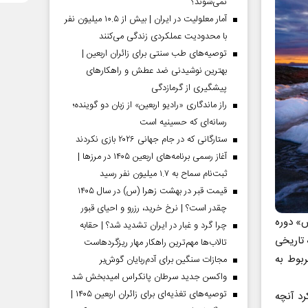
نمی‌شوند؟
آمار معلولیت در ایران | بیش از ۱۰.۵ میلیون نفر
با محدودیت عملکردی زندگی می‌کنند
توصیه‌های طب سنتی برای زائران اربعین |
بهترین نوشیدنی ضد عطش و راهکارهای
پیشگیری از گرمازدگی
راز ماندگاری «رادیو اربعین» از زبان دو گوینده؛
رسانه‌ای که حسینیه است
ستارگانی که در جام جهانی ۲۰۲۶ بازی نکردند
آغاز رسمی برنامه‌های اربعین ۱۴۰۵ در مرز‌ها |
ثبت‌نام سماح به ۱.۷ میلیون نفر رسید
قیمت قبر در بهشت زهرا (س) در سال ۱۴۰۵
چقدر است؟ | نرخ خرید، رزرو و احیای قبور
س» دوره
چرا گرد و غبار در ایران تشدید شد؟ | حقابه
ه تاریخی
تالاب‌ها مهم‌ترین راهکار مهار ریزگردهاست
ربوط به
مجازات سنگین برای آدم‌ربایان گوش‌بر
واکسن جدید سرطان پانکراس امیدبخش شد
توصیه‌های تغذیه‌ای برای زائران اربعین ۱۴۰۵ |
رد آنچه