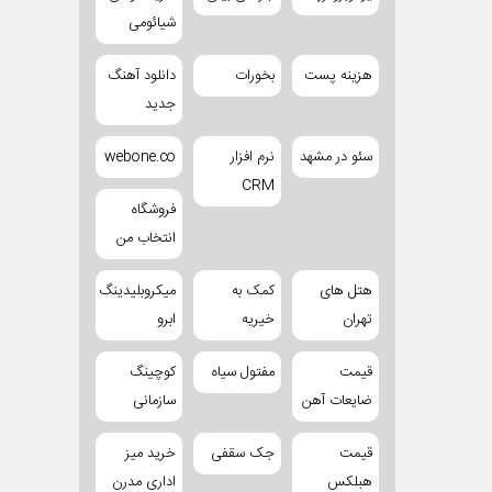
شیائومی
هزینه پست
بخورات
دانلود آهنگ
جدید
سئو در مشهد
نرم افزار
webone.co
CRM
فروشگاه
انتخاب من
هتل های
کمک به
میکروبلیدینگ
تهران
خیریه
ابرو
قیمت
مفتول سیاه
کوچینگ
ضایعات آهن
سازمانی
قیمت
جک سقفی
خرید میز
هبلکس
اداری مدرن