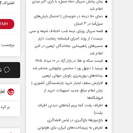
زمان پخش سریال «ماه عسل» با بازی اکبر عبدی
اشتراک گذ
اعلام شد
دمای ۵۰ درجه در خوزستان | احتمال بارش‌های
سیل‌آسا در ۳ استان
قصه سریال رویای نیمه شب اختلاف شیعه و سنی
نیست/ از روند اجرای فیلمنامه رضایت دارم
برچسب ه
مسیر‌های راهپیمایی جاماندگان اربعین در البرز
اعلام شد
قیمت سکه و طلا در بازار آزاد در ۱۰ مرداد ۱۴۰۵
ببینید | «چهل روز » محسن چاووشی منتشر شد
ن
مردادماه
صفحات نخست روزنامه ها‌ی‌سه‌شنبه ۶ مردادماه
صفحات
رسانه‌های برون‌مرزی راویان جهانی اربعین
افزایش سقف اعتبار خرید بازنشستگان کشوری |
زمان اعلام مبلغ جدید تسهیلات خرید از
اخب
فروشگاه‌ها
اطراف رشت کجا بریم (جاهای دیدنی اطراف
بر کره
رشت)
باج‌نیوزها؛ باج‌گیری در لباس افشاگری
تعرض به زیرساخت‌های ایران، بنای هژمونی