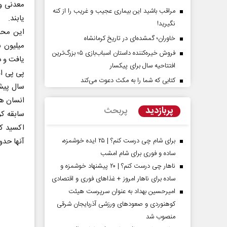
معدنی و 
مراقب باشید این بیماری عجیب و غریب را از کنه
یابند.
نگیرید!
خاوران؛ گمشده‌ای در تاریخ کرمانشاه
فروش خیره‌کننده داستان اسباب‌بازی ۵؛ بزرگ‌ترین
افتتاحیه سال برای پیکسار
کتابی که شما را به مکث دعوت می‌کند
سال پیش
پشت‌پرده تهدیدات کوتاه‏‌مدت و
اربعین نماد مقاومت 
انسان ها
ادعا‌های خلاف واقع آمریکا
استکبار‌
پربازدید
پربحث
اکسید ک
یمی‌نمین - تحلیلگر مسائل سیاسی
رحمت‌الله نوروزی - عضو کمیسیون
مجلس
برای شام چی درست کنم؟ | ۲۵ ایده خوشمزه،
آنها حدود ۱۵۰ هزار سال طول
ساده و فوری برای شام امشب
ناهار چی درست کنم؟ | ۲۰ پیشنهاد خوشمزه و
ساده برای ناهار امروز + غذاهای فوری و اقتصادی
امیرحسین بهداد به عنوان سرپرست هیئت
کوهنوردی و صعودهای ورزشی آذربایجان شرقی
منصوب شد