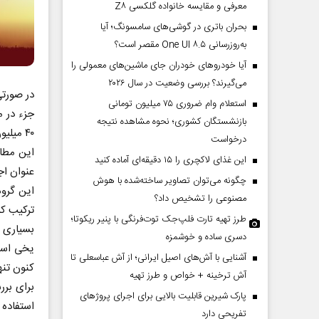
معرفی و مقایسه خانواده گلکسی Z۸
بحران باتری در گوشی‌های سامسونگ؛ آیا
به‌روزرسانی One UI ۸.۵ مقصر است؟
آیا خودروهای خودران جای ماشین‌های معمولی را
می‌گیرند؟ بررسی وضعیت در سال ۲۰۲۶
استعلام وام ضروری ۷۵ میلیون تومانی
بازنشستگان کشوری؛ نحوه مشاهده نتیجه
۴۰ میلیون سال پیش مشاهده شده است.
درخواست
این غذای لاکچری را ۱۵ دقیقه‌ای آماده کنید
عنوان اج
چگونه می‌توان تصاویر ساخته‌شده با هوش
این گروه
مصنوعی را تشخیص داد؟
ترکیب کرد
طرز تهیه تارت فلپ‌جک توت‌فرنگی با پنیر ریکوتا؛
بسیاری ا
دسری ساده و خوشمزه
یخی است 
آشنایی با آش‌های اصیل ایرانی؛ از آش عباسعلی تا
کنون تن
آش ترخینه + خواص و طرز تهیه
پارک شیرین قابلیت‌ بالایی برای اجرای پروژهای
استفاده 
تفریحی دارد