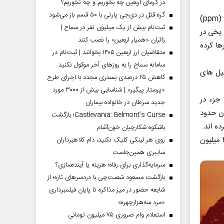
در گرمای اربعین چه بخوریم و چه نخوریم؟
گره قتل در دی‌جی پارتی با ۵۰ قسم باز می‌شود
این تحلیل جدید مشخص کرد آخرین باری که هوای زمین حاوی ۴۲۰ جزء در میلیون (ppm)
ثبت‌نام بیش از یک میلیون نفر در سماح |
ه هیچ یخی در
زائران «همیار اربعین» را نصب کنند
ها کرده
متقاضیان ارز اربعین ۱۴۰۵ بخوانند | ثبت‌نام در
سامانه سماح را به روز‌های آخر موکول نکنید
که در تحلیل های
کاهش ۲۵ درصدی بستری مجدد با اجرای طرح
«پرستار پیگیر» | شناسایی بیش از ۳۰۰۰ مورد
تا اواخر سال های ۱۷۰۰ (میلادی) دی اکسید کربن موجود در جو زمین، حدود ۲۸۰ جزء در
جدید سرطان در خانواده بیماران
زان حدود
Castlevania: Belmont’s Curse؛ بازگشت
باشکوه شکارچیان خون‌آشام
هونیش تصریح کرد: مساله مهم این است که نسل (انسان) «هومو» تنها از حدود ۳ میلیون
روی هر لینکی کلیک نکنید، دام کلاهبرداران
سایبری همین‌جاست
سرمایه‌گذاری برای رفاه؛ هزینه یا آینده‌سازی؟
بازگشت مسعود شصت‌چی با دردسر‌های تازه؛ از
شایعه حضور در میز مذاکره تا پایان فیلمبرداری
«مرد سه‌هزارچهره»
استعلام وام ضروری ۷۵ میلیون تومانی