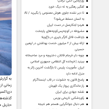
زورآزمایی اتمی ترامپ
کفگیر رهگیر به ته دیگ خورد
تا دیر نشده جلوی هوش مصنوعی را بگیرید / AI
به انسان مسلط می‌شود؟
هرمز؛ ابتکارعمل در دست ایران
مشروطه در کوچه‌پس‌کوچه‌های پایتخت
بازداشت قاتل کارگر باربری در باغ‌ویلا
ارائه بیش از ۲ میلیون خدمت بهداشتی در اربعین
حسینی
چوبه دار، فرجام قاتلان دختربچه و مرد صاحبخانه
ببینید | فرمانده کل انتظامی جمهوری اسلامی
ایران­: مأموریت پلیس تا بازگشت آخرین زائر به
منزل ادامه دارد
به گزار
پاسخ قانون به خشونت در قاب اینستاگرام
راز ماندگاری پرواز یک قهرمان
دی‌اکسید
نقشه جهادی برای ایران
گذشته‌ها
رکوردشکنی تاریخی بورس
هم دنبال جوانگرایی هستم هم نتیجه
«باربل ه