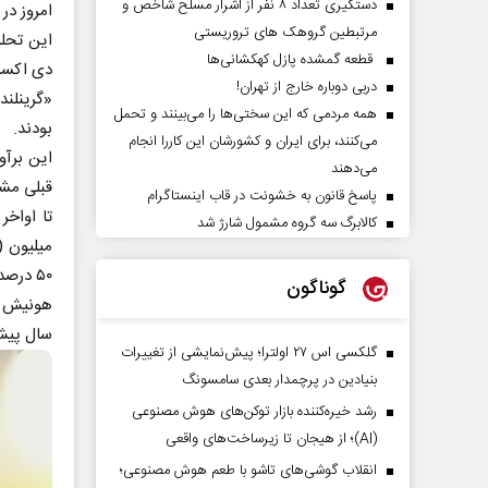
دستگیری تعداد ۸ نفر از اشرار مسلح شاخص و
امروز در
مرتبطین گروهک های تروریستی
قطعه گمشده پازل کهکشانی‌ها
دربی دوباره خارج از تهران!
«گرینلند
همه مردمی که این سختی‌ها را می‌بینند و تحمل
بودند.
می‌کنند، برای ایران و کشورشان این کاررا انجام
می‌دهند
قبلی مش
پاسخ قانون به خشونت در قاب اینستاگرام
کالابرگ سه گروه مشمول شارژ شد
۵۰ درصد در میزان گازهای گلخانه‌ای جو نسبت به پیش از دوران صنعتی شدن ایجاد کرده اند.
گوناگون
سال پیش
گلکسی اس ۲۷ اولترا؛ پیش‌نمایشی از تغییرات
بنیادین در پرچمدار بعدی سامسونگ
رشد خیره‌کننده بازار توکن‌های هوش مصنوعی
(AI)؛ از هیجان تا زیرساخت‌های واقعی
انقلاب گوشی‌های تاشو‌ با طعم هوش مصنوعی؛