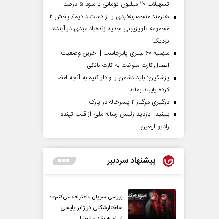
تسهیلات ۲۰ میلیون تومانی با سود ۵ درصد
هنرمند منحصر‌به‌فردی را از دست دادیم/ پخش ۲
مجموعه تلویزیونی جدید زنده‌یاد عبدی در آینده
نزدیک
سهمیه ۶۰ لیتری پابرجاست | آخرین وضعیت
اتصال کارت سوخت به کارت بانکی
پزشکیان: باید دشمن را وادار کنیم به آنچه امضا
کرده پایبند بماند
درگیری مرگبار ۲ پسرخاله در پارک
ببینید | بازدید رئیس رسانه ملی از قلب تپنده
رادیو اربعین
پیشنهاد سردبیر
بررسی سریال «اعتراف می‌کنم»؛
ساختارشکنی در ژانر پلیسی
ایران + نقد و تحلیل