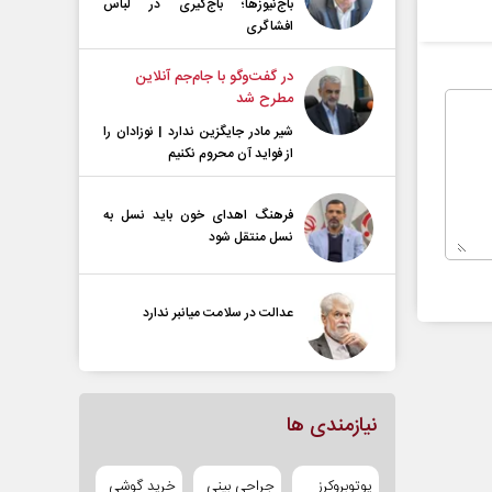
باج‌نیوزها؛ باج‌گیری در لباس
افشاگری
در گفت‌و‌گو با جام‌جم آنلاین
مطرح شد
شیر مادر جایگزین ندارد | نوزادان را
از فواید آن محروم نکنیم
فرهنگ اهدای خون باید نسل به
نسل منتقل شود
عدالت در سلامت میانبر ندارد
نیازمندی ها
یوتوبروکرز
جراحی بینی
خرید گوشی