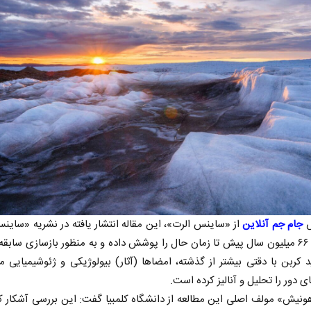
ش
جام جم آنلاین
از «ساینس الرت»، این مقاله انتشار یافته در نشریه «ساین
زمانی از ۶۶ میلیون سال پیش تا زمان حال را پوشش داده و به منظور بازسازی سابق
 کربن با دقتی بیشتر از گذشته، امضاها (آثار) بیولوژیکی و ژئوشیمیایی م
ی دور را تحلیل و آنالیز کرده است.
ونیش» مولف اصلی این مطالعه از دانشگاه کلمبیا گفت: این بررسی آشکار ک