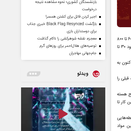
بازنشستگان کشوری؛ نحوه مشاهده نتیجه
درخواست
اجیر کردن قاتل برای کشتن همسر!
بازگشت Black Flag Resynced خبری جذاب
برای دوستداران بازی
معجزه، نقشه شوهرکشی را ناکام گذاشت
در صورتی که افزایش انتشار جهانی دی اکسید کربن ادامه یابد تا سال ۲۱۰۰ به سطح ۶۰۰ تا ۸۰۰
توصیه‌های هلال‌احمر برای روز‌های گرم
جزء در میلیون دی اکسید کربن در جو زمین خواهیم رسید؛ سطحی که آخرین بار حدود ۳۰ تا
جام‌جهانی مهاجران
ر جهان است و اکنون به
ویدئو
قبلی را
ج هسته‌
 کار تا
ان (paleoclimatologists ) از واسطه‌هایی
ین مواد