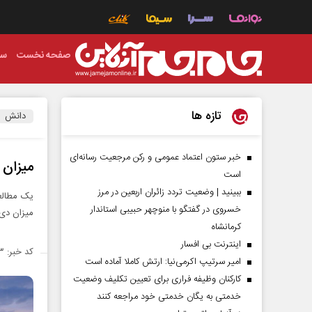
صفحه نخست
سی
تازه ها
دانش
خبر ستون اعتماد عمومی و رکن مرجعیت رسانه‌ای
میزان دی 
است
ببینید | وضعیت تردد زائران اربعین در مرز
یک مطالعه
خسروی در گفتگو با منوچهر حبیبی استاندار
میزان دی اکسید
کرمانشاه
اینترنت بی افسار
کد خبر: ۱۴۳۵۱۹۳
امیر سرتیپ اکرمی‌نیا: ارتش کاملا آماده است
کارکنان وظیفه فراری برای تعیین تکلیف وضعیت
خدمتی به یگان خدمتی خود مراجعه کنند