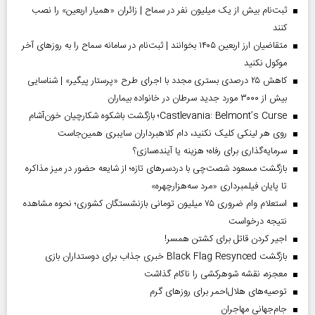
ثبت‌نام بیش از یک میلیون نفر در سماح | زائران «همیار اربعین» را نصب
کنند
متقاضیان ارز اربعین ۱۴۰۵ بخوانند | ثبت‌نام در سامانه سماح را به روز‌های آخر
موکول نکنید
کاهش ۲۵ درصدی بستری مجدد با اجرای طرح «پرستار پیگیر» | شناسایی
بیش از ۳۰۰۰ مورد جدید سرطان در خانواده بیماران
Castlevania: Belmont’s Curse؛ بازگشت باشکوه شکارچیان خون‌آشام
روی هر لینکی کلیک نکنید، دام کلاهبرداران سایبری همین‌جاست
سرمایه‌گذاری برای رفاه؛ هزینه یا آینده‌سازی؟
بازگشت مسعود شصت‌چی با دردسر‌های تازه؛ از شایعه حضور در میز مذاکره
تا پایان فیلمبرداری «مرد سه‌هزارچهره»
استعلام وام ضروری ۷۵ میلیون تومانی بازنشستگان کشوری؛ نحوه مشاهده
نتیجه درخواست
اجیر کردن قاتل برای کشتن همسر!
بازگشت Black Flag Resynced خبری جذاب برای دوستداران بازی
معجزه، نقشه شوهرکشی را ناکام گذاشت
توصیه‌های هلال‌احمر برای روز‌های گرم
جام‌جهانی مهاجران