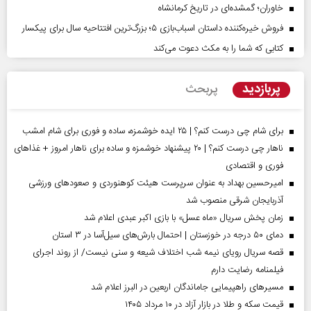
خاوران؛ گمشده‌ای در تاریخ کرمانشاه
فروش خیره‌کننده داستان اسباب‌بازی ۵؛ بزرگ‌ترین افتتاحیه سال برای پیکسار
کتابی که شما را به مکث دعوت می‌کند
پربازدید
پربحث
برای شام چی درست کنم؟ | ۲۵ ایده خوشمزه، ساده و فوری برای شام امشب
ناهار چی درست کنم؟ | ۲۰ پیشنهاد خوشمزه و ساده برای ناهار امروز + غذاهای
فوری و اقتصادی
امیرحسین بهداد به عنوان سرپرست هیئت کوهنوردی و صعودهای ورزشی
آذربایجان شرقی منصوب شد
زمان پخش سریال «ماه عسل» با بازی اکبر عبدی اعلام شد
دمای ۵۰ درجه در خوزستان | احتمال بارش‌های سیل‌آسا در ۳ استان
قصه سریال رویای نیمه شب اختلاف شیعه و سنی نیست/ از روند اجرای
فیلمنامه رضایت دارم
مسیر‌های راهپیمایی جاماندگان اربعین در البرز اعلام شد
قیمت سکه و طلا در بازار آزاد در ۱۰ مرداد ۱۴۰۵