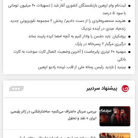
ثبت‌نام وام اربعین بازنشستگان کشوری آغاز شد | تسهیلات ۲۰ میلیون تومانی
با سود ۵ درصد
هنرمند منحصر‌به‌فردی را از دست دادیم/ پخش ۲ مجموعه تلویزیونی جدید
زنده‌یاد عبدی در آینده نزدیک
پزشکیان: باید دشمن را وادار کنیم به آنچه امضا کرده پایبند بماند
درگیری مرگبار ۲ پسرخاله در پارک
سهمیه ۶۰ لیتری پابرجاست | آخرین وضعیت اتصال کارت سوخت به کارت
بانکی
ببینید | بازدید رئیس رسانه ملی از قلب تپنده رادیو اربعین
پیشنهاد سردبیر
بررسی سریال «اعتراف می‌کنم»؛ ساختارشکنی در ژانر پلیسی
ایران + نقد و تحلیل
بازتاب پیاده‌روی اربعین در ادبیات داستانی معاصر ایران