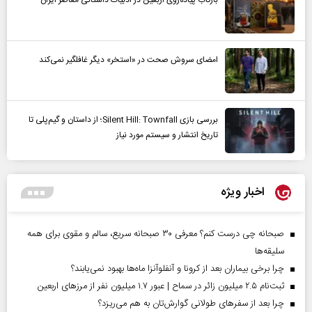
امضای سروش صحت در «استخر» دیگر غافلگیر نمی‌کند
بررسی بازی Silent Hill: Townfall؛ از داستان و گیم‌پلی تا
تاریخ انتشار و سیستم مورد نیاز
اخبار ویژه
صبحانه چی درست کنم؟ معرفی ۳۰ صبحانه سریع، سالم و مقوی برای همه
سلیقه‌ها
چرا برخی بیماران بعد از کرونا و آنفلوآنزا ماه‌ها بهبود نمی‌یابند؟
ثبت‌نام ۲.۵ میلیون زائر در سماح | عبور ۱.۷ میلیون نفر از مرز‌های اربعین
چرا بعد از سفرهای طولانی گوارش‌تان به هم می‌ریزد؟