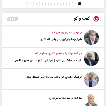
گفت و گو
جام‌جم آنلاین بررسی کرد
باج‌نیوزها؛ باج‌گیری در لباس افشاگری
در گفت‌و‌گو با جام‌جم آنلاین مطرح شد
شیر مادر جایگزین ندارد | نوزادان را از فواید آن محروم نکنیم
فرهنگ اهدای خون باید نسل به نسل منتقل شود
عدالت در سلامت میانبر ندارد