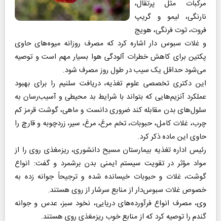
مرکبات مثل پرتقال،
نارنگی، لیمو و گریپ
فروت، توت فرنگی، هویج
و غلات سبوس دار اشاره کرد که مصرف روزانه میوه‌های حاوی
پکتین برای کاهش خطرات آلودگی هوا بسیار مهم است و توصیه
می‌شود حداقل یک سیب در طول روز مصرف شود.
این دکتری تخصصی علوم تغذیه، دریافت سلنیم را برای بهبود
عملکرد آنزیم‌هایی که بتواند با شرایط بد محیطی و آسیب‌رسان به
سلول‌های بدن مقابله کند ضروری دانست و ماهی، گوشت قرمز کم
چرب، غلات کامل، حبوبات، تخم مرغ، مرغ، سیر، زردچوبه و قارچ را
حاوی این ماده ذکر کرد.
رئیس اداره تغذیه بیمارستان مسیح دانشوری، ریزمغذی روی را از
مواد مؤثر در تقویت سیستم ایمنی بدن برشمرد و گفت: انواع
گوشت، غلات و حبوبات خیسانده شده و ترجیحاً جوانه زده به
خصوص غلات سبوس‌دار از منابع سرشار از روی هستند.
وی، مصرف انواع فرآورده‌های دریایی، نخود سبز، عدس و جوانه
گندم را توصیه کرد که از منابع خوب ریزمغذی روی هستند.