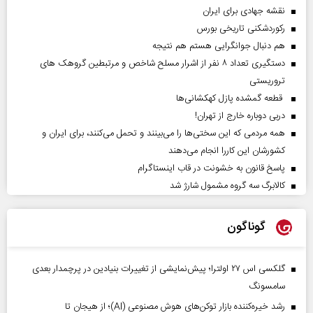
نقشه جهادی برای ایران
رکوردشکنی تاریخی بورس
هم دنبال جوانگرایی هستم هم نتیجه
دستگیری تعداد ۸ نفر از اشرار مسلح شاخص و مرتبطین گروهک های
تروریستی
قطعه گمشده پازل کهکشانی‌ها
دربی دوباره خارج از تهران!
همه مردمی که این سختی‌ها را می‌بینند و تحمل می‌کنند، برای ایران و
کشورشان این کاررا انجام می‌دهند
پاسخ قانون به خشونت در قاب اینستاگرام
کالابرگ سه گروه مشمول شارژ شد
گوناگون
گلکسی اس ۲۷ اولترا؛ پیش‌نمایشی از تغییرات بنیادین در پرچمدار بعدی
سامسونگ
رشد خیره‌کننده بازار توکن‌های هوش مصنوعی (AI)؛ از هیجان تا