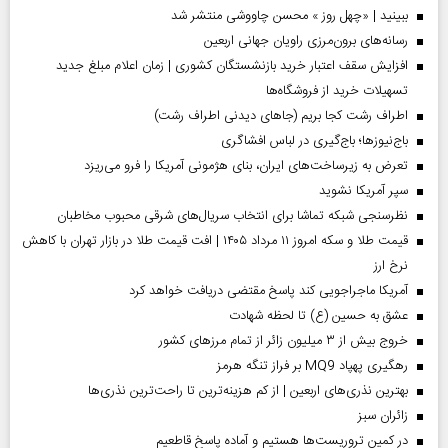
ببینید | «چهل روز » محسن چاووشی منتشر شد
رسانه‌های برون‌مرزی راویان جهانی اربعین
افزایش سقف اعتبار خرید بازنشستگان کشوری | زمان اعلام مبلغ جدید
تسهیلات خرید از فروشگاه‌ها
اطراف رشت کجا بریم (جاهای دیدنی اطراف رشت)
باج‌نیوزها؛ باج‌گیری در لباس افشاگری
تعرض به زیرساخت‌های ایران، بنای هژمونی آمریکا را فرو می‌ریزد
سپر آمریکا نشوید
نظرسنجی شبکه تماشا برای انتخاب سریال‌های شرقی محبوب مخاطبان
قیمت طلا و سکه امروز ۱۱ مرداد ۱۴۰۵ | افت قیمت طلا در بازار تهران با کاهش
نرخ ارز
آمریکا ماجراجویی کند پاسخ مقتضی دریافت خواهد کرد
عشق به حسین (ع) تا لحظه شهادت
خروج بیش از ۳ میلیون زائر از تمام مرز‌های کشور
رهگیری پهپاد MQ9 بر فراز تنگه هرمز
بهترین نذری‌های اربعین | از کم هزینه‌ترین تا راحت‌ترین نذری‌ها
‌زائران سبز
در کمین تروریست‌ها هستیم و آماده پاسخ قاطعیم