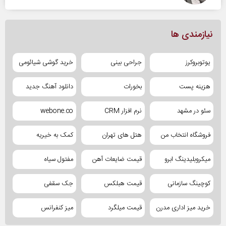
نیازمندی ها
یوتوبروکرز
جراحی بینی
خرید گوشی شیائومی
هزینه پست
بخورات
دانلود آهنگ جدید
سئو در مشهد
نرم افزار CRM
webone.co
فروشگاه انتخاب من
هتل های تهران
کمک به خیریه
میکروبلیدینگ ابرو
قیمت ضایعات آهن
مفتول سیاه
کوچینگ سازمانی
قیمت هبلکس
جک سقفی
خرید میز اداری مدرن
قیمت میلگرد
میز کنفرانس