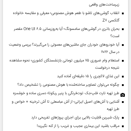
زیرساخت‌های واقعی
انقلاب گوشی‌های تاشو‌ با طعم هوش مصنوعی؛ معرفی و مقایسه خانواده
گلکسی Z۸
بحران باتری در گوشی‌های سامسونگ؛ آیا به‌روزرسانی One UI ۸.۵ مقصر
است؟
آیا خودروهای خودران جای ماشین‌های معمولی را می‌گیرند؟ بررسی وضعیت
در سال ۲۰۲۶
استعلام وام ضروری ۷۵ میلیون تومانی بازنشستگان کشوری؛ نحوه مشاهده
نتیجه درخواست
این غذای لاکچری را ۱۵ دقیقه‌ای آماده کنید
چگونه می‌توان تصاویر ساخته‌شده با هوش مصنوعی را تشخیص داد؟
طرز تهیه تارت فلپ‌جک توت‌فرنگی با پنیر ریکوتا؛ دسری ساده و خوشمزه
آشنایی با آش‌های اصیل ایرانی؛ از آش عباسعلی تا آش ترخینه + خواص و
طرز تهیه
پارک شیرین قابلیت‌ بالایی برای اجرای پروژهای تفریحی دارد
مراقب باشید این بیماری عجیب و غریب را از کنه نگیرید!