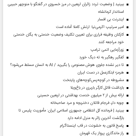
ببینید | وضعیت تردد زائران اربعین در مرز خسروی در گفتگو با منوچهر حبیبی
استاندار کرمانشاه
اینترنت بی افسار
امیر سرتیپ اکرمی‌نیا: ارتش کاملا آماده است
کارکنان وظیفه فراری برای تعیین تکلیف وضعیت خدمتی به یگان خدمتی
خود مراجعه کنند
زورآزمایی اتمی ترامپ
کفگیر رهگیر به ته دیگ خورد
تا دیر نشده جلوی هوش مصنوعی را بگیرید / AI به انسان مسلط می‌شود؟
هرمز؛ ابتکارعمل در دست ایران
مشروطه در کوچه‌پس‌کوچه‌های پایتخت
بازداشت قاتل کارگر باربری در باغ‌ویلا
ارائه بیش از ۲ میلیون خدمت بهداشتی در اربعین حسینی
چوبه دار، فرجام قاتلان دختربچه و مرد صاحبخانه
ببینید | فرمانده کل انتظامی جمهوری اسلامی ایران­: مأموریت پلیس تا
بازگشت آخرین زائر به منزل ادامه دارد
پاسخ قانون به خشونت در قاب اینستاگرام
راز ماندگاری پرواز یک قهرمان