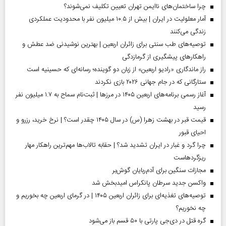
چرا ساختمان‌های ناایمن تهران تعیین تکلیف نمی‌شوند؟
آمار معلولیت در ایران | بیش از ۱۰.۵ میلیون نفر با محدودیت عملکردی
زندگی می‌کنند
توصیه‌های طب سنتی برای زائران اربعین | بهترین نوشیدنی ضد عطش و
راهکارهای پیشگیری از گرمازدگی
راز ماندگاری «رادیو اربعین» از زبان دو گوینده؛ رسانه‌ای که حسینیه است
ستارگانی که در جام جهانی ۲۰۲۶ بازی نکردند
آغاز رسمی برنامه‌های اربعین ۱۴۰۵ در مرز‌ها | ثبت‌نام سماح به ۱.۷ میلیون نفر
رسید
قیمت قبر در بهشت زهرا (س) در سال ۱۴۰۵ چقدر است؟ | نرخ خرید، رزرو و
احیای قبور
چرا گرد و غبار در ایران تشدید شد؟ | حقابه تالاب‌ها مهم‌ترین راهکار مهار
ریزگردهاست
مجازات سنگین برای آدم‌ربایان گوش‌بر
واکسن جدید سرطان پانکراس امیدبخش شد
توصیه‌های تغذیه‌ای برای زائران اربعین ۱۴۰۵ | در گرمای اربعین چه بخوریم و
چه نخوریم؟
گره قتل در دی‌جی پارتی با ۵۰ قسم باز می‌شود