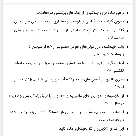
راهی ساده برای جلوگیری از چک‌های برگشتی در معاملات
معرفی گونه جدید گیاهی چهارمحال و بختیاری در مجله علمی بین المللی
گلکسی اس ۲۷ اولترا؛ پیش‌نمایشی از تغییرات بنیادین در پرچمدار بعدی
سامسونگ
رشد خیره‌کننده بازار توکن‌های هوش مصنوعی (AI)؛ از هیجان تا
زیرساخت‌های واقعی
انقلاب گوشی‌های تاشو‌ با طعم هوش مصنوعی؛ معرفی و مقایسه خانواده
گلکسی Z۸
بحران باتری در گوشی‌های سامسونگ؛ آیا به‌روزرسانی One UI ۸.۵ مقصر
است؟
آیا خودروهای خودران جای ماشین‌های معمولی را می‌گیرند؟ بررسی وضعیت
در سال ۲۰۲۶
استعلام وام ضروری ۷۵ میلیون تومانی بازنشستگان کشوری؛ نحوه مشاهده
نتیجه درخواست
این غذای لاکچری را ۱۵ دقیقه‌ای آماده کنید