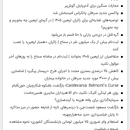
مجازات سنگین برای آدم‌ربایان گوش‌بر
واکسن جدید سرطان پانکراس امیدبخش شد
توصیه‌های تغذیه‌ای برای زائران اربعین ۱۴۰۵ | در گرمای اربعین چه بخوریم و
چه نخوریم؟
گره قتل در دی‌جی پارتی با ۵۰ قسم باز می‌شود
ثبت‌نام بیش از یک میلیون نفر در سماح | زائران «همیار اربعین» را نصب
کنند
متقاضیان ارز اربعین ۱۴۰۵ بخوانند | ثبت‌نام در سامانه سماح را به روز‌های آخر
موکول نکنید
کاهش ۲۵ درصدی بستری مجدد با اجرای طرح «پرستار پیگیر» | شناسایی
بیش از ۳۰۰۰ مورد جدید سرطان در خانواده بیماران
Castlevania: Belmont’s Curse؛ بازگشت باشکوه شکارچیان خون‌آشام
روی هر لینکی کلیک نکنید، دام کلاهبرداران سایبری همین‌جاست
سرمایه‌گذاری برای رفاه؛ هزینه یا آینده‌سازی؟
بازگشت مسعود شصت‌چی با دردسر‌های تازه؛ از شایعه حضور در میز مذاکره
تا پایان فیلمبرداری «مرد سه‌هزارچهره»
استعلام وام ضروری ۷۵ میلیون تومانی بازنشستگان کشوری؛ نحوه مشاهده
نتیجه درخواست