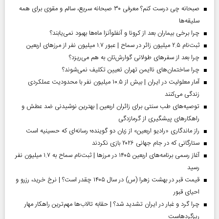
صبحانه چی درست کنم؟ معرفی ۳۰ صبحانه سریع، سالم و مقوی برای همه
سلیقه‌ها
چرا برخی بیماران بعد از کرونا و آنفلوآنزا ماه‌ها بهبود نمی‌یابند؟
ثبت‌نام ۲.۵ میلیون زائر در سماح | عبور ۱.۷ میلیون نفر از مرز‌های اربعین
چرا بعد از سفرهای طولانی گوارش‌تان به هم می‌ریزد؟
چرا ساختمان‌های ناایمن تهران تعیین تکلیف نمی‌شوند؟
آمار معلولیت در ایران | بیش از ۱۰.۵ میلیون نفر با محدودیت عملکردی
زندگی می‌کنند
توصیه‌های طب سنتی برای زائران اربعین | بهترین نوشیدنی ضد عطش و
راهکارهای پیشگیری از گرمازدگی
راز ماندگاری «رادیو اربعین» از زبان دو گوینده؛ رسانه‌ای که حسینیه است
ستارگانی که در جام جهانی ۲۰۲۶ بازی نکردند
آغاز رسمی برنامه‌های اربعین ۱۴۰۵ در مرز‌ها | ثبت‌نام سماح به ۱.۷ میلیون نفر
رسید
قیمت قبر در بهشت زهرا (س) در سال ۱۴۰۵ چقدر است؟ | نرخ خرید، رزرو و
احیای قبور
چرا گرد و غبار در ایران تشدید شد؟ | حقابه تالاب‌ها مهم‌ترین راهکار مهار
ریزگردهاست