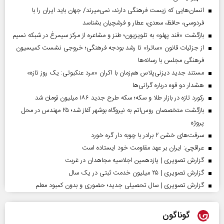
انسان‌هایی که زیست فرهنگی دارند، نمی‌میرند/ جهان باید ایران را با
فردوسی، حافظ، سعدی، عطار و فرشچیان بشناسد
بازگشت «قند پهلو» به تلویزیون؛ طنز و مشاعره از مرکز سیمرغ در شبکه نسیم
از جزئیات قانون «ساترا» تا رشد بودجه فرهنگی؛ خروجی نشست کمیسیون
فرهنگی مجلس با رسانه‌ها
مستند جدید دیزنی‌پلاس هم‌زمان با اکران «مرد عنکبوتی: یک روز تازه»
هشدار دو قوه درباره گرانی‌ها
رکورد تازه در بازار طلا و سکه؛ سکه طرح جدید ۱۸۶ میلیون تومان شد
بازگشت متخصصان روس‌اتم به نیروگاه بوشهر آغاز شد؛ ۲۵ مهندس در محل
پروژه
سرقت‌های خشن ۲ برادر با چوبه دار گره خورد
عراقچی: ایران بر عهد مقاومت خود ایستاده است
گزارش تصویری | یازدهمین اجلاسیه مجاهدان در غربت
گزارش تصویری | ۲۵ میلیون خدمت ثبتی در یک سال
گزارش تصویری | سال تحصیلی جدید؛ حضوری و بدون کمبود معلم
گوناگون