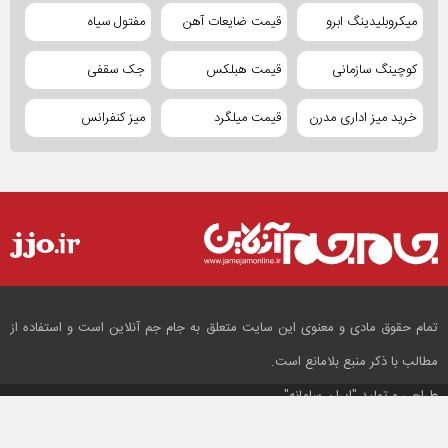
میکروبلیدینگ ابرو
قیمت ضایعات آهن
مفتول سیاه
کوچینگ سازمانی
قیمت هبلکس
جک سقفی
خرید میز اداری مدرن
قیمت میلگرد
میز کنفرانس
تمام حقوق مادی و معنوی این سایت متعلق به جام جم آنلاین است و استفاده از
مطالب با ذکر منبع بلامانع است.
طراحی و تولید
"ایران سامانه"