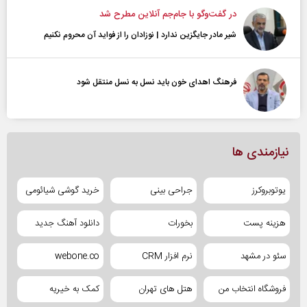
در گفت‌و‌گو با جام‌جم آنلاین مطرح شد
شیر مادر جایگزین ندارد | نوزادان را از فواید آن محروم نکنیم
فرهنگ اهدای خون باید نسل به نسل منتقل شود
نیازمندی ها
یوتوبروکرز
جراحی بینی
خرید گوشی شیائومی
هزینه پست
بخورات
دانلود آهنگ جدید
سئو در مشهد
نرم افزار CRM
webone.co
فروشگاه انتخاب من
هتل های تهران
کمک به خیریه