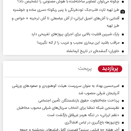
چگونه می‌توان تصاویر ساخته‌شده با هوش مصنوعی را تشخیص داد؟
طرز تهیه تارت فلپ‌جک توت‌فرنگی با پنیر ریکوتا؛ دسری ساده و خوشمزه
آشنایی با آش‌های اصیل ایرانی؛ از آش عباسعلی تا آش ترخینه + خواص و
طرز تهیه
پارک شیرین قابلیت‌ بالایی برای اجرای پروژهای تفریحی دارد
مراقب باشید این بیماری عجیب و غریب را از کنه نگیرید!
خاوران؛ گمشده‌ای در تاریخ کرمانشاه
پربازدید
پربحث
امیرحسین بهداد به عنوان سرپرست هیئت کوهنوردی و صعودهای ورزشی
آذربایجان شرقی منصوب شد
پرداخت مابه‌التفاوت حقوق بازنشستگان تأمین اجتماعی
نظرسنجی شبکه تماشا برای انتخاب سریال‌های شرقی محبوب مخاطبان
«نظم ایرانی» در تنگه هرمز غیرقابل بازگشت است
باج‌نیوزها؛ باج‌گیری در لباس افشاگری
آخر هفته چه فیلمی ببینیم؟ فهرست کامل فیلم‌های پنجشنبه و جمعه