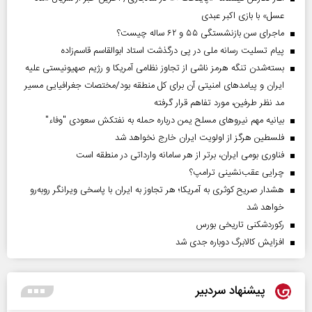
عسل» با بازی اکبر عبدی
ماجرای سن بازنشستگی ۵۵ و ۶۲ ساله چیست؟
پیام تسلیت رسانه ملی در پی درگذشت استاد ابوالقاسم قاسم‌زاده
بسته‌شدن تنگه هرمز ناشی از تجاوز نظامی آمریکا و رژیم صهیونیستی علیه
ایران و پیامد‌های امنیتی آن برای کل منطقه بود/مختصات جغرافیایی مسیر
مد نظر طرفین، مورد تفاهم قرار گرفته
بیانیه مهم نیروهای مسلح یمن درباره حمله به نفتکش سعودی "وفاء"
فلسطین هرگز از اولویت ایران خارج نخواهد شد
فناوری بومی ایران، برتر از هر سامانه وارداتی در منطقه است
چرایی عقب‌نشینی ترامپ؟
هشدار صریح کوثری به آمریکا؛ هر تجاوز به ایران با پاسخی ویرانگر روبه‌رو
خواهد شد
رکوردشکنی تاریخی بورس
افزایش کالابرگ دوباره جدی شد
پیشنهاد سردبیر