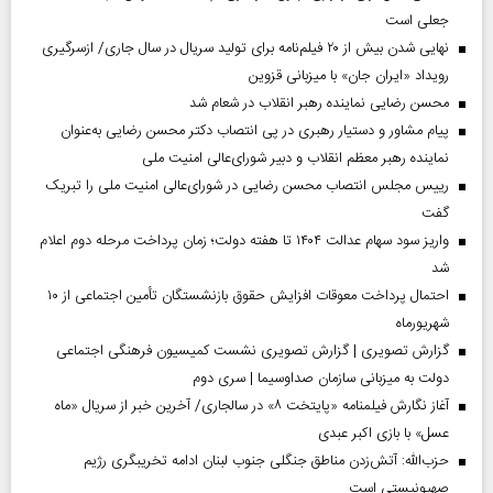
جعلی است
نهایی شدن بیش از ۲۰ فیلم‌نامه برای تولید سریال در سال جاری/ ازسرگیری
رویداد «ایران جان» با میزبانی قزوین
محسن رضایی نماینده رهبر انقلاب در شعام شد
پیام مشاور و دستیار رهبری در پی انتصاب دکتر محسن رضایی به‌عنوان
نماینده رهبر معظم انقلاب و دبیر شورای‌عالی امنیت ملی
رییس مجلس انتصاب محسن رضایی در شورای‌عالی امنیت ملی را تبریک
گفت
واریز سود سهام عدالت ۱۴۰۴ تا هفته دولت؛ زمان پرداخت مرحله دوم اعلام
شد
احتمال پرداخت معوقات افزایش حقوق بازنشستگان تأمین اجتماعی از ۱۰
شهریورماه
گزارش تصویری | گزارش تصویری نشست کمیسیون فرهنگی اجتماعی
دولت به میزبانی سازمان صداوسیما | سری دوم
آغاز نگارش فیلمنامه «پایتخت ۸» در سالجاری/ آخرین خبر از سریال «ماه
عسل» با بازی اکبر عبدی
حزب‌الله: آتش‌زدن مناطق جنگلی جنوب لبنان ادامه تخریبگری رژیم
صهیونیستی است