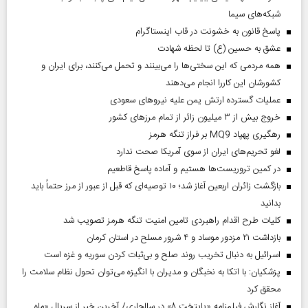
شبکه‌های سیما
پاسخ قانون به خشونت در قاب اینستاگرام
عشق به حسین (ع) تا لحظه شهادت
همه مردمی که این سختی‌ها را می‌بینند و تحمل می‌کنند، برای ایران و
کشورشان این کاررا انجام می‌دهند
عملیات گسترده ارتش یمن علیه نیروهای سعودی
خروج بیش از ۳ میلیون زائر از تمام مرز‌های کشور
رهگیری پهپاد MQ9 بر فراز تنگه هرمز
لغو تحریم‌های ایران از سوی آمریکا صحت ندارد
در کمین تروریست‌ها هستیم و آماده پاسخ قاطعیم
بازگشت زائران اربعین آغاز شد؛ ۱۰ توصیه‌ای که قبل از عبور از مرز حتماً باید
بدانید
کلیات طرح اقدام راهبردی تامین امنیت تنگه هرمز تصویب شد
بازداشت ۲۱ مزدور موساد و ۴ شرور مسلح در استان کرمان
اسرائیل به دنبال تخریب روند صلح و بی‌ثبات کردن سوریه و غزه است
پزشکیان: با اتکا به نخبگان و مدیران با انگیزه می‌توان تحول نظام سلامت را
محقق کرد
آغاز نگارش فیلمنامه «پایتخت ۸» در سالجاری/ آخرین خبر از سریال «ماه