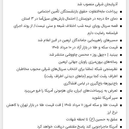
آذربایجان شرقی منصوب شد
پرداخت مابه‌التفاوت حقوق بازنشستگان تأمین اجتماعی
دمای ۵۰ درجه در خوزستان | احتمال بارش‌های سیل‌آسا در ۳ استان
قصه سریال رویای نیمه شب اختلاف شیعه و سنی نیست/ از روند اجرای
فیلمنامه رضایت دارم
مسیر‌های راهپیمایی جاماندگان اربعین در البرز اعلام شد
قیمت سکه و طلا در بازار آزاد در ۱۰ مرداد ۱۴۰۵
ببینید | «چهل روز » محسن چاووشی منتشر شد
رسانه‌های برون‌مرزی راویان جهانی اربعین
نظرسنجی شبکه تماشا برای انتخاب سریال‌های شرقی محبوب مخاطبان
اطراف رشت کجا بریم (جاهای دیدنی اطراف رشت)
باج‌نیوزها؛ باج‌گیری در لباس افشاگری
تعرض به زیرساخت‌های ایران، بنای هژمونی آمریکا را فرو می‌ریزد
سپر آمریکا نشوید
قیمت طلا و سکه امروز ۱۱ مرداد ۱۴۰۵ | افت قیمت طلا در بازار تهران با کاهش
نرخ ارز
عشق به حسین (ع) تا لحظه شهادت
آمریکا ماجراجویی کند پاسخ مقتضی دریافت خواهد کرد