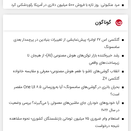
مرد عنکبوتی: روز تازه با فروش ۵۰۰ میلیون دلاری در آمریکا رکوردشکنی کرد
گوناگون
گلکسی اس ۲۷ اولترا؛ پیش‌نمایشی از تغییرات بنیادین در پرچمدار بعدی
سامسونگ
رشد خیره‌کننده بازار توکن‌های هوش مصنوعی (AI)؛ از هیجان تا
زیرساخت‌های واقعی
انقلاب گوشی‌های تاشو‌ با طعم هوش مصنوعی؛ معرفی و مقایسه خانواده
گلکسی Z۸
بحران باتری در گوشی‌های سامسونگ؛ آیا به‌روزرسانی One UI ۸.۵ مقصر
است؟
آیا خودروهای خودران جای ماشین‌های معمولی را می‌گیرند؟ بررسی وضعیت
در سال ۲۰۲۶
استعلام وام ضروری ۷۵ میلیون تومانی بازنشستگان کشوری؛ نحوه مشاهده
نتیجه درخواست