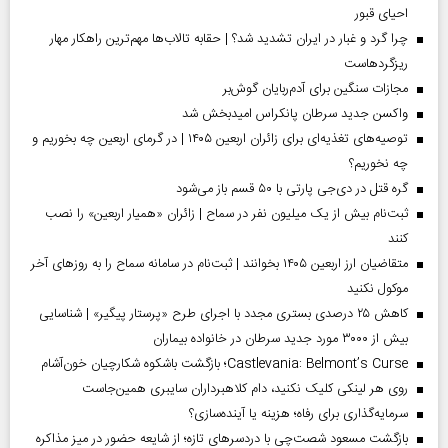
احیای قبور
چرا گرد و غبار در ایران تشدید شد؟ | حقابه تالاب‌ها مهم‌ترین راهکار مهار
ریزگردهاست
مجازات سنگین برای آدم‌ربایان گوش‌بر
واکسن جدید سرطان پانکراس امیدبخش شد
توصیه‌های تغذیه‌ای برای زائران اربعین ۱۴۰۵ | در گرمای اربعین چه بخوریم و
چه نخوریم؟
گره قتل در دی‌جی پارتی با ۵۰ قسم باز می‌شود
ثبت‌نام بیش از یک میلیون نفر در سماح | زائران «همیار اربعین» را نصب
کنند
متقاضیان ارز اربعین ۱۴۰۵ بخوانند | ثبت‌نام در سامانه سماح را به روز‌های آخر
موکول نکنید
کاهش ۲۵ درصدی بستری مجدد با اجرای طرح «پرستار پیگیر» | شناسایی
بیش از ۳۰۰۰ مورد جدید سرطان در خانواده بیماران
Castlevania: Belmont’s Curse؛ بازگشت باشکوه شکارچیان خون‌آشام
روی هر لینکی کلیک نکنید، دام کلاهبرداران سایبری همین‌جاست
سرمایه‌گذاری برای رفاه؛ هزینه یا آینده‌سازی؟
بازگشت مسعود شصت‌چی با دردسر‌های تازه؛ از شایعه حضور در میز مذاکره