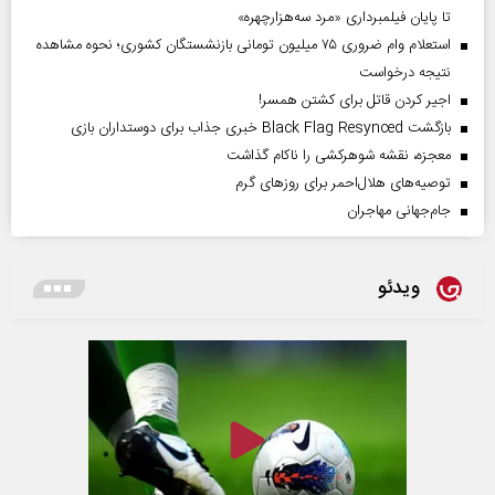
تا پایان فیلمبرداری «مرد سه‌هزارچهره»
استعلام وام ضروری ۷۵ میلیون تومانی بازنشستگان کشوری؛ نحوه مشاهده
نتیجه درخواست
اجیر کردن قاتل برای کشتن همسر!
بازگشت Black Flag Resynced خبری جذاب برای دوستداران بازی
معجزه، نقشه شوهرکشی را ناکام گذاشت
توصیه‌های هلال‌احمر برای روز‌های گرم
جام‌جهانی مهاجران
ویدئو