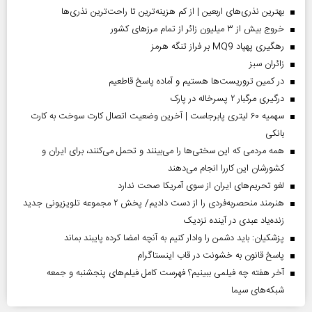
بهترین نذری‌های اربعین | از کم هزینه‌ترین تا راحت‌ترین نذری‌ها
خروج بیش از ۳ میلیون زائر از تمام مرز‌های کشور
رهگیری پهپاد MQ9 بر فراز تنگه هرمز
‌زائران سبز
در کمین تروریست‌ها هستیم و آماده پاسخ قاطعیم
درگیری مرگبار ۲ پسرخاله در پارک
سهمیه ۶۰ لیتری پابرجاست | آخرین وضعیت اتصال کارت سوخت به کارت
بانکی
همه مردمی که این سختی‌ها را می‌بینند و تحمل می‌کنند، برای ایران و
کشورشان این کاررا انجام می‌دهند
لغو تحریم‌های ایران از سوی آمریکا صحت ندارد
هنرمند منحصر‌به‌فردی را از دست دادیم/ پخش ۲ مجموعه تلویزیونی جدید
زنده‌یاد عبدی در آینده نزدیک
پزشکیان: باید دشمن را وادار کنیم به آنچه امضا کرده پایبند بماند
پاسخ قانون به خشونت در قاب اینستاگرام
آخر هفته چه فیلمی ببینیم؟ فهرست کامل فیلم‌های پنجشنبه و جمعه
شبکه‌های سیما