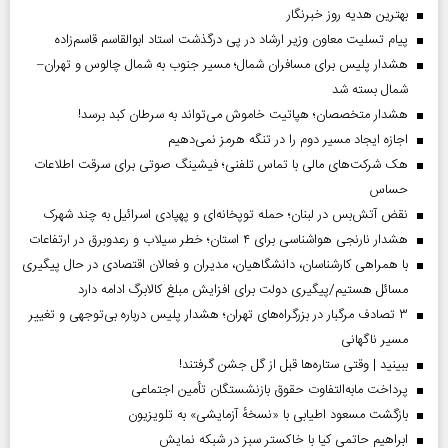
بهترین هدیه روز خبرنگار
پیام تسلیت معاون وزیر ارشاد در پی درگذشت استاد ابوالقاسم قاسم‌زاده
هشدار پلیس برای مسافران شمال؛ مسیر جنوب به شمال چالوس و تهران–
شمال بسته شد
هشدار متخصصان؛ هپاتیت خاموش می‌تواند به سرطان کبد برسد!
اجازه ایجاد مسیر دوم را در تنگه هرمز نمی‌دهیم
هک شرکت‌های مالی با تماس تلفنی؛ فیشینگ صوتی برای سرقت اطلاعات
حساس
نقض آتش‌بس در لبنان؛ حمله توپخانه‌ای و پهپادی اسرائیل به چند شهرک
هشدار نارنجی هواشناسی برای ۴ استان؛ خطر سیلاب و رعدوبرق در ارتفاعات
با همراهی کارشناسان، دانشگاهیان، مدیران و فعالان اقتصادی در حال پیگیری
مسائل هستیم/پیگیری دولت برای افزایش مبلغ کالابرگ ادامه دارد
۳ تصادف مرگبار در بزرگراه‌های تهران؛ هشدار پلیس درباره بی‌توجهی و تغییر
مسیر ناگهانی
ببینید | وقتی ستاره‌ها قبل از گل جشن گرفتند!
پرداخت مابه‌التفاوت حقوق بازنشستگان تأمین اجتماعی
بازگشت مسعود اطیابی با «نسخهٔ آزمایشی» به تلویزیون
ابراهیم حاتمی کیا با خاکستر سبز در شبکه نمایش