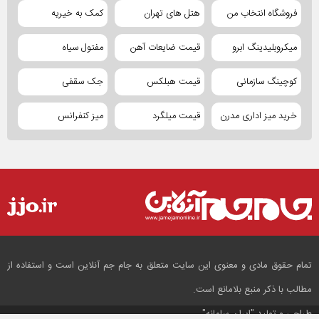
فروشگاه انتخاب من
هتل های تهران
کمک به خیریه
میکروبلیدینگ ابرو
قیمت ضایعات آهن
مفتول سیاه
کوچینگ سازمانی
قیمت هبلکس
جک سقفی
خرید میز اداری مدرن
قیمت میلگرد
میز کنفرانس
تمام حقوق مادی و معنوی این سایت متعلق به جام جم آنلاین است و استفاده از
مطالب با ذکر منبع بلامانع است.
طراحی و تولید
"ایران سامانه"