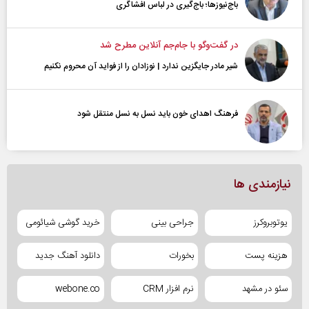
باج‌نیوزها؛ باج‌گیری در لباس افشاگری
در گفت‌و‌گو با جام‌جم آنلاین مطرح شد
شیر مادر جایگزین ندارد | نوزادان را از فواید آن محروم نکنیم
فرهنگ اهدای خون باید نسل به نسل منتقل شود
نیازمندی ها
یوتوبروکرز
جراحی بینی
خرید گوشی شیائومی
هزینه پست
بخورات
دانلود آهنگ جدید
سئو در مشهد
نرم افزار CRM
webone.co