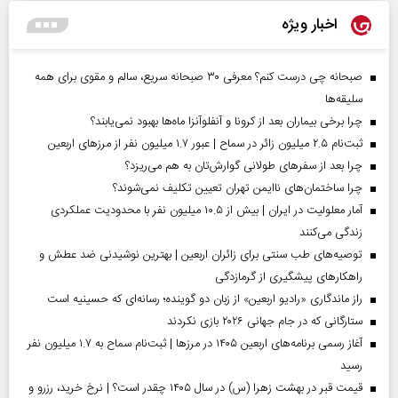
اخبار ویژه
صبحانه چی درست کنم؟ معرفی ۳۰ صبحانه سریع، سالم و مقوی برای همه
سلیقه‌ها
چرا برخی بیماران بعد از کرونا و آنفلوآنزا ماه‌ها بهبود نمی‌یابند؟
ثبت‌نام ۲.۵ میلیون زائر در سماح | عبور ۱.۷ میلیون نفر از مرز‌های اربعین
چرا بعد از سفرهای طولانی گوارش‌تان به هم می‌ریزد؟
چرا ساختمان‌های ناایمن تهران تعیین تکلیف نمی‌شوند؟
آمار معلولیت در ایران | بیش از ۱۰.۵ میلیون نفر با محدودیت عملکردی
زندگی می‌کنند
توصیه‌های طب سنتی برای زائران اربعین | بهترین نوشیدنی ضد عطش و
راهکارهای پیشگیری از گرمازدگی
راز ماندگاری «رادیو اربعین» از زبان دو گوینده؛ رسانه‌ای که حسینیه است
ستارگانی که در جام جهانی ۲۰۲۶ بازی نکردند
آغاز رسمی برنامه‌های اربعین ۱۴۰۵ در مرز‌ها | ثبت‌نام سماح به ۱.۷ میلیون نفر
رسید
قیمت قبر در بهشت زهرا (س) در سال ۱۴۰۵ چقدر است؟ | نرخ خرید، رزرو و