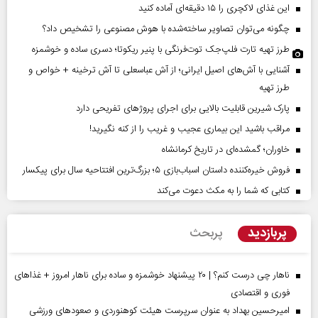
این غذای لاکچری را ۱۵ دقیقه‌ای آماده کنید
چگونه می‌توان تصاویر ساخته‌شده با هوش مصنوعی را تشخیص داد؟
طرز تهیه تارت فلپ‌جک توت‌فرنگی با پنیر ریکوتا؛ دسری ساده و خوشمزه
آشنایی با آش‌های اصیل ایرانی؛ از آش عباسعلی تا آش ترخینه + خواص و
طرز تهیه
پارک شیرین قابلیت‌ بالایی برای اجرای پروژهای تفریحی دارد
مراقب باشید این بیماری عجیب و غریب را از کنه نگیرید!
خاوران؛ گمشده‌ای در تاریخ کرمانشاه
فروش خیره‌کننده داستان اسباب‌بازی ۵؛ بزرگ‌ترین افتتاحیه سال برای پیکسار
کتابی که شما را به مکث دعوت می‌کند
پربازدید
پربحث
ناهار چی درست کنم؟ | ۲۰ پیشنهاد خوشمزه و ساده برای ناهار امروز + غذاهای
فوری و اقتصادی
امیرحسین بهداد به عنوان سرپرست هیئت کوهنوردی و صعودهای ورزشی