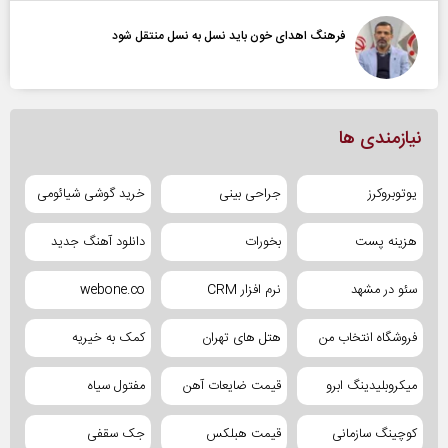
فرهنگ اهدای خون باید نسل به نسل منتقل شود
نیازمندی ها
یوتوبروکرز
جراحی بینی
خرید گوشی شیائومی
هزینه پست
بخورات
دانلود آهنگ جدید
سئو در مشهد
نرم افزار CRM
webone.co
فروشگاه انتخاب من
هتل های تهران
کمک به خیریه
میکروبلیدینگ ابرو
قیمت ضایعات آهن
مفتول سیاه
کوچینگ سازمانی
قیمت هبلکس
جک سقفی