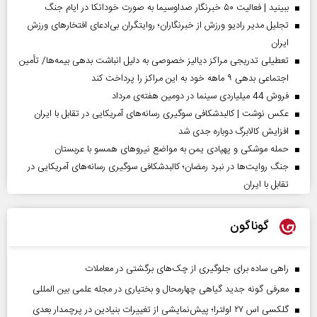
ببینید | فعالیت ۵۰ خبرنگار صداوسیما به صورت خوداتکا در ایام جنگ
تجلیل مدیر رادیو ورزش از خبرنگاران؛ روایتگران بی‌ادعای افتخارهای ورزش
ایران
تعطیلی تدریجی مراکز دیالیز خصوصی به دلیل انباشت بدهی بیمه‌ها/ تأمین
اجتماعی بدهی ۹ ماهه خود به این مراکز را پرداخت کند
فروش 44 میلیاردی سینما در دومین هفته‌ی مرداد
عکس نوشت | کالبدشکافی سوگیری رسانه‌های آمریکایی در تقابل با ایران
افزایش کالابرگ دوباره جدی شد
حمله موشکی و پهپادی یمن به مواضع نیروهای همسو با عربستان
جنگ روایت‌ها در نبرد رمضان؛ کالبدشکافی سوگیری رسانه‌های آمریکایی در
تقابل با ایران
گوناگون
راهی ساده برای جلوگیری از چک‌های برگشتی در معاملات
معرفی گونه جدید گیاهی چهارمحال و بختیاری در مجله علمی بین المللی
گلکسی اس ۲۷ اولترا؛ پیش‌نمایشی از تغییرات بنیادین در پرچمدار بعدی