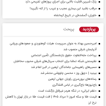
پارک شیرین قابلیت‌ بالایی برای اجرای پروژهای تفریحی دارد
مراقب باشید این بیماری عجیب و غریب را از کنه نگیرید!
خاوران؛ گمشده‌ای در تاریخ کرمانشاه
پربازدید
پربحث
امیرحسین بهداد به عنوان سرپرست هیئت کوهنوردی و صعودهای ورزشی
آذربایجان شرقی منصوب شد
پرداخت مابه‌التفاوت حقوق بازنشستگان تأمین اجتماعی
نظرسنجی شبکه تماشا برای انتخاب سریال‌های شرقی محبوب مخاطبان
مسیر‌های راهپیمایی جاماندگان اربعین در البرز اعلام شد
ببینید | «چهل روز » محسن چاووشی منتشر شد
رسانه‌های برون‌مرزی راویان جهانی اربعین
باج‌نیوزها؛ باج‌گیری در لباس افشاگری
«نظم ایرانی» در تنگه هرمز غیرقابل بازگشت است
قیمت طلا و سکه امروز ۱۱ مرداد ۱۴۰۵ | افت قیمت طلا در بازار تهران با کاهش
نرخ ارز