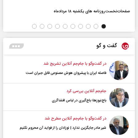
صفحات‌نخست‌روزنامه ها‌ی یکشنبه ۱۸ مردادماه
گفت و گو
در گفت‌و‌گو با جام‌جم آنلاین تشریح شد
فاصله ایران با پیشرو‌ان هوش مصنوعی قابل جبران است
جام‌جم آنلاین بررسی کرد
باج‌نیوزها؛ باج‌گیری در لباس افشاگری
در گفت‌و‌گو با جام‌جم آنلاین مطرح شد
شیر مادر جایگزین ندارد | نوزادان را از فواید آن محروم نکنیم