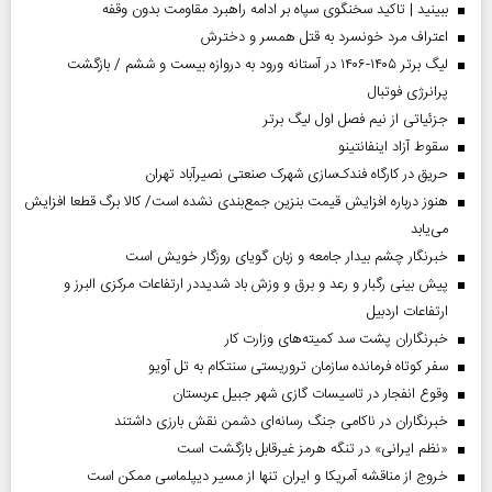
ببینید | تاکید سخنگوی سپاه بر ادامه راهبرد مقاومت بدون وقفه
اعتراف مرد خونسرد به قتل همسر و دخترش
لیگ برتر ۱۴۰۵-۱۴۰۶ در آستانه ورود به دروازه بیست و ششم / بازگشت
پرانرژی فوتبال
جزئیاتی از نیم فصل اول لیگ برتر
سقوط آزاد اینفانتینو
حریق در کارگاه فندک‌سازی شهرک صنعتی نصیرآباد تهران
هنوز درباره افزایش قیمت بنزین جمع‌بندی نشده است/ کالا برگ قطعا افزایش
می‌یابد
خبرنگار چشم بیدار جامعه و زبان گویای روزگار خویش است
پیش بینی رگبار و رعد و برق و وزش باد شدیددر ارتفاعات مرکزی البرز و
ارتفاعات اردبیل
خبرنگاران پشت سد کمیته‌های وزارت کار
سفر کوتاه فرمانده سازمان تروریستی سنتکام به تل آویو
وقوع انفجار در تاسیسات گازی شهر جبیل عربستان
خبرنگاران در ناکامی جنگ رسانه‌ای دشمن نقش بارزی داشتند
«نظم ایرانی» در تنگه هرمز غیرقابل بازگشت است
خروج از مناقشه آمریکا و ایران تنها از مسیر دیپلماسی ممکن است