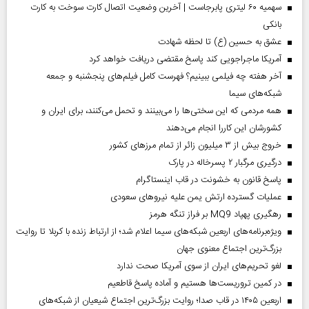
سهمیه ۶۰ لیتری پابرجاست | آخرین وضعیت اتصال کارت سوخت به کارت
بانکی
عشق به حسین (ع) تا لحظه شهادت
آمریکا ماجراجویی کند پاسخ مقتضی دریافت خواهد کرد
آخر هفته چه فیلمی ببینیم؟ فهرست کامل فیلم‌های پنجشنبه و جمعه
شبکه‌های سیما
همه مردمی که این سختی‌ها را می‌بینند و تحمل می‌کنند، برای ایران و
کشورشان این کاررا انجام می‌دهند
خروج بیش از ۳ میلیون زائر از تمام مرز‌های کشور
درگیری مرگبار ۲ پسرخاله در پارک
پاسخ قانون به خشونت در قاب اینستاگرام
عملیات گسترده ارتش یمن علیه نیروهای سعودی
رهگیری پهپاد MQ9 بر فراز تنگه هرمز
ویژه‌برنامه‌های اربعین شبکه‌های سیما اعلام شد؛ از ارتباط زنده با کربلا تا روایت
بزرگ‌ترین اجتماع معنوی جهان
لغو تحریم‌های ایران از سوی آمریکا صحت ندارد
در کمین تروریست‌ها هستیم و آماده پاسخ قاطعیم
اربعین ۱۴۰۵ در قاب صدا؛ روایت بزرگ‌ترین اجتماع شیعیان از شبکه‌های