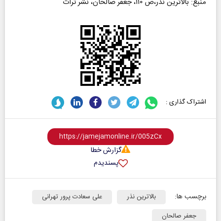
منبع: بالاترین نذر،ص ۱۱۰، جعفر صالحان، نشر تراث
اشتراک گذاری :
گزارش خطا
پسندیدم
برچسب ها:
بالاترین نذر
علی سعادت پرور تهرانی
جعفر صالحان