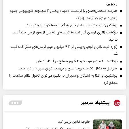
رادیویی
هنرمند منحصر‌به‌فردی را از دست دادیم/ پخش ۲ مجموعه تلویزیونی جدید
زنده‌یاد عبدی در آینده نزدیک
پزشکیان: باید دشمن را وادار کنیم به آنچه امضا کرده پایبند بماند
بازگشت زائران اربعین آغاز شد؛ ۱۰ توصیه‌ای که قبل از عبور از مرز حتماً باید
بدانید
رکورد تردد زائران اربعین؛ بیش از ۴.۳ میلیون عبور از مرزهای شش‌گانه ثبت
شد
بازداشت ۲۱ مزدور موساد و ۴ شرور مسلح در استان کرمان
اسرائیل به دنبال تخریب روند صلح و بی‌ثبات کردن سوریه و غزه است
پزشکیان: با اتکا به نخبگان و مدیران با انگیزه می‌توان تحول نظام سلامت را
محقق کرد
پیشنهاد سردبیر
جام‌جم آنلاین بررسی کرد