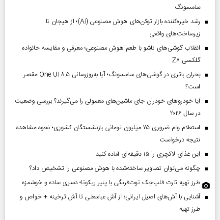
سامسونگ
رشد خیره‌کننده بازار توکن‌های هوش مصنوعی (AI)؛ از هیجان تا
زیرساخت‌های واقعی
انقلاب گوشی‌های تاشو‌ با طعم هوش مصنوعی؛ معرفی و مقایسه خانواده
گلکسی Z۸
بحران باتری در گوشی‌های سامسونگ؛ آیا به‌روزرسانی One UI ۸.۵ مقصر
است؟
آیا خودروهای خودران جای ماشین‌های معمولی را می‌گیرند؟ بررسی وضعیت
در سال ۲۰۲۶
استعلام وام ضروری ۷۵ میلیون تومانی بازنشستگان کشوری؛ نحوه مشاهده
نتیجه درخواست
این غذای لاکچری را ۱۵ دقیقه‌ای آماده کنید
چگونه می‌توان تصاویر ساخته‌شده با هوش مصنوعی را تشخیص داد؟
طرز تهیه تارت فلپ‌جک توت‌فرنگی با پنیر ریکوتا؛ دسری ساده و خوشمزه
آشنایی با آش‌های اصیل ایرانی؛ از آش عباسعلی تا آش ترخینه + خواص و
طرز تهیه