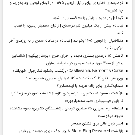
توصیه‌های تغذیه‌ای برای زائران اربعین ۱۴۰۵ | در گرمای اربعین چه بخوریم و
چه نخوریم؟
گره قتل در دی‌جی پارتی با ۵۰ قسم باز می‌شود
ثبت‌نام بیش از یک میلیون نفر در سماح | زائران «همیار اربعین» را نصب
کنند
متقاضیان ارز اربعین ۱۴۰۵ بخوانند | ثبت‌نام در سامانه سماح را به روز‌های آخر
موکول نکنید
کاهش ۲۵ درصدی بستری مجدد با اجرای طرح «پرستار پیگیر» | شناسایی
بیش از ۳۰۰۰ مورد جدید سرطان در خانواده بیماران
Castlevania: Belmont’s Curse؛ بازگشت باشکوه شکارچیان خون‌آشام
روی هر لینکی کلیک نکنید، دام کلاهبرداران سایبری همین‌جاست
سرمایه‌گذاری برای رفاه؛ هزینه یا آینده‌سازی؟
بازگشت مسعود شصت‌چی با دردسر‌های تازه؛ از شایعه حضور در میز مذاکره
تا پایان فیلمبرداری «مرد سه‌هزارچهره»
استعلام وام ضروری ۷۵ میلیون تومانی بازنشستگان کشوری؛ نحوه مشاهده
نتیجه درخواست
اجیر کردن قاتل برای کشتن همسر!
بازگشت Black Flag Resynced خبری جذاب برای دوستداران بازی