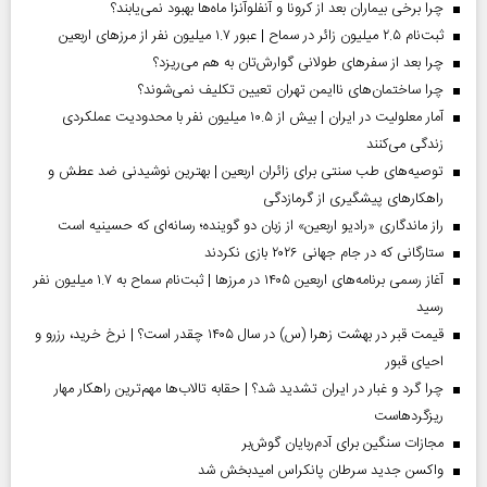
چرا برخی بیماران بعد از کرونا و آنفلوآنزا ماه‌ها بهبود نمی‌یابند؟
ثبت‌نام ۲.۵ میلیون زائر در سماح | عبور ۱.۷ میلیون نفر از مرز‌های اربعین
چرا بعد از سفرهای طولانی گوارش‌تان به هم می‌ریزد؟
چرا ساختمان‌های ناایمن تهران تعیین تکلیف نمی‌شوند؟
آمار معلولیت در ایران | بیش از ۱۰.۵ میلیون نفر با محدودیت عملکردی
زندگی می‌کنند
توصیه‌های طب سنتی برای زائران اربعین | بهترین نوشیدنی ضد عطش و
راهکارهای پیشگیری از گرمازدگی
راز ماندگاری «رادیو اربعین» از زبان دو گوینده؛ رسانه‌ای که حسینیه است
ستارگانی که در جام جهانی ۲۰۲۶ بازی نکردند
آغاز رسمی برنامه‌های اربعین ۱۴۰۵ در مرز‌ها | ثبت‌نام سماح به ۱.۷ میلیون نفر
رسید
قیمت قبر در بهشت زهرا (س) در سال ۱۴۰۵ چقدر است؟ | نرخ خرید، رزرو و
احیای قبور
چرا گرد و غبار در ایران تشدید شد؟ | حقابه تالاب‌ها مهم‌ترین راهکار مهار
ریزگردهاست
مجازات سنگین برای آدم‌ربایان گوش‌بر
واکسن جدید سرطان پانکراس امیدبخش شد