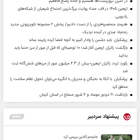
در کمین تروریست‌ها هستیم و آماده پاسخ قاطعیم
اربعین ۱۴۰۵ در قاب صدا؛ روایت بزرگ‌ترین اجتماع شیعیان از شبکه‌های
رادیویی
هنرمند منحصر‌به‌فردی را از دست دادیم/ پخش ۲ مجموعه تلویزیونی جدید
زنده‌یاد عبدی در آینده نزدیک
پزشکیان: باید دشمن را وادار کنیم به آنچه امضا کرده پایبند بماند
بازگشت زائران اربعین آغاز شد؛ ۱۰ توصیه‌ای که قبل از عبور از مرز حتماً باید
بدانید
رکورد تردد زائران اربعین؛ بیش از ۴.۳ میلیون عبور از مرزهای شش‌گانه ثبت
شد
پزشکیان: با اتکا به نخبگان و مدیران با انگیزه می‌توان تحول نظام سلامت را
محقق کرد
بازداشت ۲۱ مزدور موساد و ۴ شرور مسلح در استان کرمان
پیشنهاد سردبیر
جام‌جم آنلاین بررسی کرد