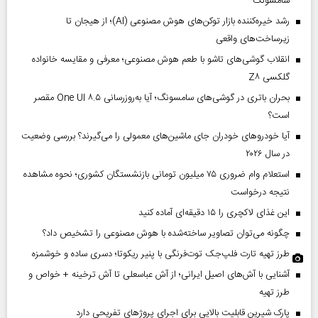
سامسونگ
رشد خیره‌کننده بازار توکن‌های هوش مصنوعی (AI)؛ از هیجان تا
زیرساخت‌های واقعی
انقلاب گوشی‌های تاشو‌ با طعم هوش مصنوعی؛ معرفی و مقایسه خانواده
گلکسی Z۸
بحران باتری در گوشی‌های سامسونگ؛ آیا به‌روزرسانی One UI ۸.۵ مقصر
است؟
آیا خودروهای خودران جای ماشین‌های معمولی را می‌گیرند؟ بررسی وضعیت
در سال ۲۰۲۶
استعلام وام ضروری ۷۵ میلیون تومانی بازنشستگان کشوری؛ نحوه مشاهده
نتیجه درخواست
این غذای لاکچری را ۱۵ دقیقه‌ای آماده کنید
چگونه می‌توان تصاویر ساخته‌شده با هوش مصنوعی را تشخیص داد؟
طرز تهیه تارت فلپ‌جک توت‌فرنگی با پنیر ریکوتا؛ دسری ساده و خوشمزه
آشنایی با آش‌های اصیل ایرانی؛ از آش عباسعلی تا آش ترخینه + خواص و
طرز تهیه
پارک شیرین قابلیت‌ بالایی برای اجرای پروژهای تفریحی دارد