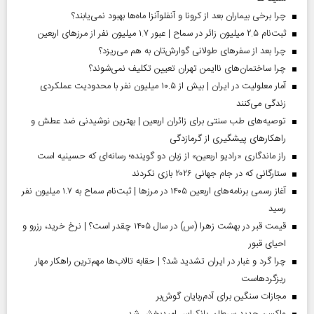
چرا برخی بیماران بعد از کرونا و آنفلوآنزا ماه‌ها بهبود نمی‌یابند؟
ثبت‌نام ۲.۵ میلیون زائر در سماح | عبور ۱.۷ میلیون نفر از مرز‌های اربعین
چرا بعد از سفرهای طولانی گوارش‌تان به هم می‌ریزد؟
چرا ساختمان‌های ناایمن تهران تعیین تکلیف نمی‌شوند؟
آمار معلولیت در ایران | بیش از ۱۰.۵ میلیون نفر با محدودیت عملکردی
زندگی می‌کنند
توصیه‌های طب سنتی برای زائران اربعین | بهترین نوشیدنی ضد عطش و
راهکارهای پیشگیری از گرمازدگی
راز ماندگاری «رادیو اربعین» از زبان دو گوینده؛ رسانه‌ای که حسینیه است
ستارگانی که در جام جهانی ۲۰۲۶ بازی نکردند
آغاز رسمی برنامه‌های اربعین ۱۴۰۵ در مرز‌ها | ثبت‌نام سماح به ۱.۷ میلیون نفر
رسید
قیمت قبر در بهشت زهرا (س) در سال ۱۴۰۵ چقدر است؟ | نرخ خرید، رزرو و
احیای قبور
چرا گرد و غبار در ایران تشدید شد؟ | حقابه تالاب‌ها مهم‌ترین راهکار مهار
ریزگردهاست
مجازات سنگین برای آدم‌ربایان گوش‌بر