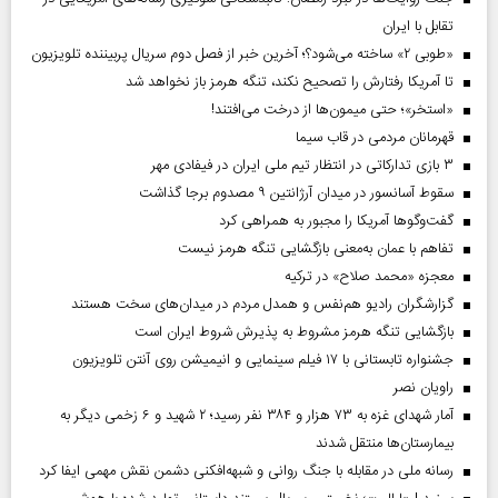
تقابل با ایران
«طوبی ۲» ساخته می‌شود؟؛ آخرین خبر از فصل دوم سریال پربیننده تلویزیون
تا آمریکا رفتارش را تصحیح نکند، تنگه هرمز باز نخواهد شد
«استخر»‌‌؛ حتی میمون‌ها از درخت می‌افتند!
قهرمانان مردمی در قاب سیما
۳ بازی تدارکاتی در انتظار تیم ملی ایران در فیفادی مهر
سقوط آسانسور در میدان آرژانتین ۹ مصدوم برجا گذاشت
گفت‌وگوها آمریکا را مجبور به همراهی کرد
تفاهم با عمان به‌معنی بازگشایی تنگه هرمز نیست
معجزه «محمد صلاح» در ترکیه
گزارشگران رادیو هم‌نفس و همدل مردم در میدان‌های سخت هستند
بازگشایی تنگه هرمز مشروط به پذیرش شروط ایران است
جشنواره تابستانی با ۱۷ فیلم سینمایی و انیمیشن روی آنتن تلویزیون
راویان نصر
آمار شهدای غزه به ۷۳ هزار و ۳۸۴ نفر رسید؛ ۲ شهید و ۶ زخمی دیگر به
بیمارستان‌ها منتقل شدند
رسانه ملی در مقابله با جنگ روانی و شبهه‌افکنی دشمن نقش مهمی ایفا کرد