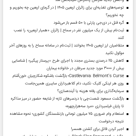
واکسن جدید سرطان پانکراس امیدبخش شد
توصیه‌های تغذیه‌ای برای زائران اربعین ۱۴۰۵ | در گرمای اربعین چه بخوریم و
چه نخوریم؟
گره قتل در دی‌جی پارتی با ۵۰ قسم باز می‌شود
ثبت‌نام بیش از یک میلیون نفر در سماح | زائران «همیار اربعین» را نصب
کنند
متقاضیان ارز اربعین ۱۴۰۵ بخوانند | ثبت‌نام در سامانه سماح را به روز‌های آخر
موکول نکنید
کاهش ۲۵ درصدی بستری مجدد با اجرای طرح «پرستار پیگیر» | شناسایی
بیش از ۳۰۰۰ مورد جدید سرطان در خانواده بیماران
Castlevania: Belmont’s Curse؛ بازگشت باشکوه شکارچیان خون‌آشام
روی هر لینکی کلیک نکنید، دام کلاهبرداران سایبری همین‌جاست
سرمایه‌گذاری برای رفاه؛ هزینه یا آینده‌سازی؟
بازگشت مسعود شصت‌چی با دردسر‌های تازه؛ از شایعه حضور در میز مذاکره
تا پایان فیلمبرداری «مرد سه‌هزارچهره»
استعلام وام ضروری ۷۵ میلیون تومانی بازنشستگان کشوری؛ نحوه مشاهده
نتیجه درخواست
اجیر کردن قاتل برای کشتن همسر!