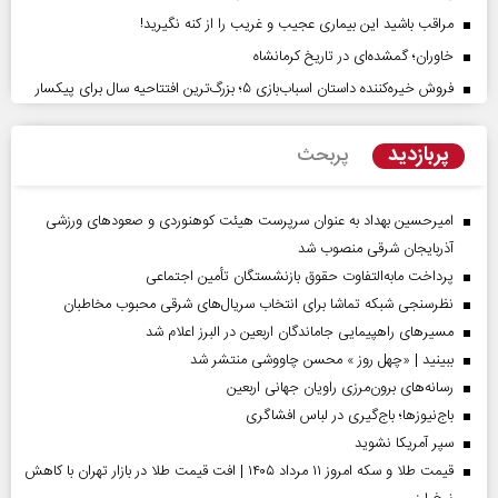
مراقب باشید این بیماری عجیب و غریب را از کنه نگیرید!
خاوران؛ گمشده‌ای در تاریخ کرمانشاه
فروش خیره‌کننده داستان اسباب‌بازی ۵؛ بزرگ‌ترین افتتاحیه سال برای پیکسار
پربازدید
پربحث
امیرحسین بهداد به عنوان سرپرست هیئت کوهنوردی و صعودهای ورزشی
آذربایجان شرقی منصوب شد
پرداخت مابه‌التفاوت حقوق بازنشستگان تأمین اجتماعی
نظرسنجی شبکه تماشا برای انتخاب سریال‌های شرقی محبوب مخاطبان
مسیر‌های راهپیمایی جاماندگان اربعین در البرز اعلام شد
ببینید | «چهل روز » محسن چاووشی منتشر شد
رسانه‌های برون‌مرزی راویان جهانی اربعین
باج‌نیوزها؛ باج‌گیری در لباس افشاگری
سپر آمریکا نشوید
قیمت طلا و سکه امروز ۱۱ مرداد ۱۴۰۵ | افت قیمت طلا در بازار تهران با کاهش