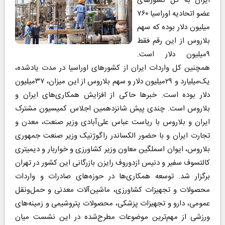
ایران به کل کشورهای
عضو اتحادیه اوراسیا ۷۶۰
میلیون دلار بوده که سهم
بلاروس از این رقم فقط
۹میلیون دلار است.
همچنین کل واردات ایران از کشورهای اوراسیا در مدت یادشده،
یک‌میلیارد و ۲۹میلیون دلار و سهم بلاروس از این میزان، ۳۷میلیون
دلار بوده است. خبرها حاکی از افزایش همکاری‌های ایران و
بلاروس است. چندی پیش شانزدهمین اجلاس کمیسیون مشترک
ایران و بلاروس با ریاست عباس علی‌آبادی وزیر صنعت، معدن و
تجارت ایران و با حضور الکساندر راگوژنیک وزیر صنعت جمهوری
بلاروس، ایوان اسملگین معاون وزیر کشاورزی و خواربار و دیمیتری
کالتسوف سفیر و دنیس ازدوروف رایزن بازرگانی این کشور در تهران
برگزار شد. توسعه همکاری‌ها در حوزه‌های صادرات و واردات
محصولات و تجهیزات کشاورزی، ماشین‌آلات معدنی و حمل‌ونقل
عمومی، دارو و تجهیزات پزشکی، محصولات پتروشیمی و زمینه‌های
ورزشی از مهم‌ترین موضوعات مطرح‌شده در این نشست میان