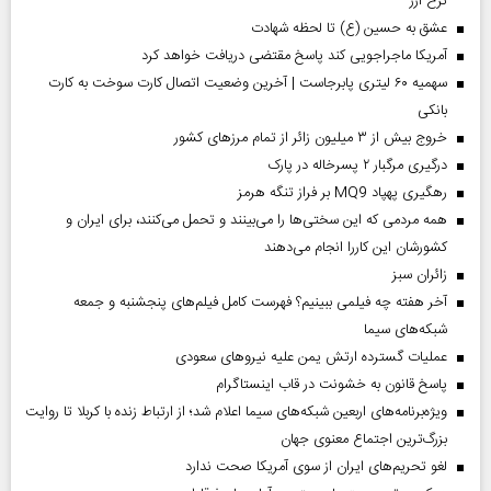
نرخ ارز
عشق به حسین (ع) تا لحظه شهادت
آمریکا ماجراجویی کند پاسخ مقتضی دریافت خواهد کرد
سهمیه ۶۰ لیتری پابرجاست | آخرین وضعیت اتصال کارت سوخت به کارت
بانکی
خروج بیش از ۳ میلیون زائر از تمام مرز‌های کشور
درگیری مرگبار ۲ پسرخاله در پارک
رهگیری پهپاد MQ9 بر فراز تنگه هرمز
همه مردمی که این سختی‌ها را می‌بینند و تحمل می‌کنند، برای ایران و
کشورشان این کاررا انجام می‌دهند
‌زائران سبز
آخر هفته چه فیلمی ببینیم؟ فهرست کامل فیلم‌های پنجشنبه و جمعه
شبکه‌های سیما
عملیات گسترده ارتش یمن علیه نیروهای سعودی
پاسخ قانون به خشونت در قاب اینستاگرام
ویژه‌برنامه‌های اربعین شبکه‌های سیما اعلام شد؛ از ارتباط زنده با کربلا تا روایت
بزرگ‌ترین اجتماع معنوی جهان
لغو تحریم‌های ایران از سوی آمریکا صحت ندارد