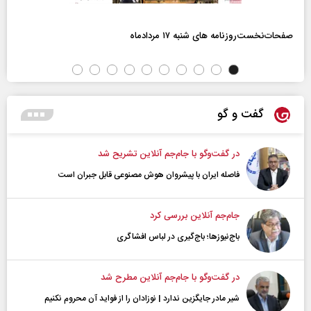
صفحات‌نخست‌روزنامه ها‌ی شنبه ۱۷ مردادماه
گفت و گو
در گفت‌و‌گو با جام‌جم آنلاین تشریح شد
فاصله ایران با پیشرو‌ان هوش مصنوعی قابل جبران است
جام‌جم آنلاین بررسی کرد
باج‌نیوزها؛ باج‌گیری در لباس افشاگری
در گفت‌و‌گو با جام‌جم آنلاین مطرح شد
شیر مادر جایگزین ندارد | نوزادان را از فواید آن محروم نکنیم