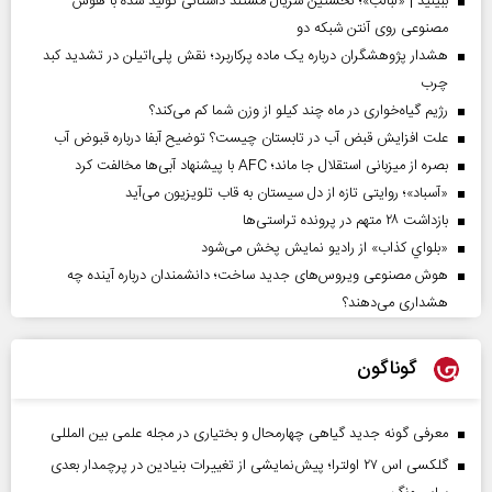
ببینید | «لبالب»؛ نخستین سریال مستند داستانی تولید شده با هوش
مصنوعی روی آنتن شبکه دو
هشدار پژوهشگران درباره یک ماده پرکاربرد؛ نقش پلی‌اتیلن در تشدید کبد
چرب
رژیم گیاه‌خواری در ماه چند کیلو از وزن شما کم می‌کند؟
علت افزایش قبض آب در تابستان چیست؟ توضیح آبفا درباره قبوض آب
بصره از میزبانی استقلال جا ماند؛ AFC با پیشنهاد آبی‌ها مخالفت کرد
«آسباد»؛ روایتی تازه از دل سیستان به قاب تلویزیون می‌آید
بازداشت ۲۸ متهم در پرونده تراستی‌ها
«بلواي کذاب» از رادیو نمایش پخش می‌شود
هوش مصنوعی ویروس‌های جدید ساخت؛ دانشمندان درباره آینده چه
هشداری می‌دهند؟
گوناگون
معرفی گونه جدید گیاهی چهارمحال و بختیاری در مجله علمی بین المللی
گلکسی اس ۲۷ اولترا؛ پیش‌نمایشی از تغییرات بنیادین در پرچمدار بعدی