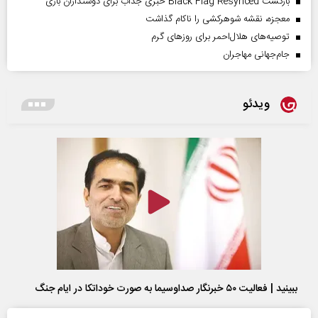
بازگشت Black Flag Resynced خبری جذاب برای دوستداران بازی
معجزه، نقشه شوهرکشی را ناکام گذاشت
توصیه‌های هلال‌احمر برای روز‌های گرم
جام‌جهانی مهاجران
ویدئو
ببینید | فعالیت ۵۰ خبرنگار صداوسیما به صورت خوداتکا در ایام جنگ