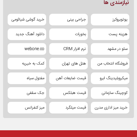
نیازمندی ها
یوتوبروکرز
جراحی بینی
خرید گوشی شیائومی
هزینه پست
بخورات
دانلود آهنگ جدید
سئو در مشهد
نرم افزار CRM
webone.co
فروشگاه انتخاب من
هتل های تهران
کمک به خیریه
میکروبلیدینگ ابرو
قیمت ضایعات آهن
مفتول سیاه
کوچینگ سازمانی
قیمت هبلکس
جک سقفی
خرید میز اداری مدرن
قیمت میلگرد
میز کنفرانس