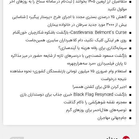
متقاضیان ارز اربعین ۱۴۰۵ بخوانند | ثبت‌نام در سامانه سماح را به روز‌های آخر
موکول نکنید
کاهش ۲۵ درصدی بستری مجدد با اجرای طرح «پرستار پیگیر» | شناسایی
بیش از ۳۰۰۰ مورد جدید سرطان در خانواده بیماران
Castlevania: Belmont’s Curse؛ بازگشت باشکوه شکارچیان خون‌آشام
روی هر لینکی کلیک نکنید، دام کلاهبرداران سایبری همین‌جاست
سرمایه‌گذاری برای رفاه؛ هزینه یا آینده‌سازی؟
بازگشت مسعود شصت‌چی با دردسر‌های تازه؛ از شایعه حضور در میز مذاکره
تا پایان فیلمبرداری «مرد سه‌هزارچهره»
استعلام وام ضروری ۷۵ میلیون تومانی بازنشستگان کشوری؛ نحوه مشاهده
نتیجه درخواست
اجیر کردن قاتل برای کشتن همسر!
بازگشت Black Flag Resynced خبری جذاب برای دوستداران بازی
معجزه، نقشه شوهرکشی را ناکام گذاشت
توصیه‌های هلال‌احمر برای روز‌های گرم
جام‌جهانی مهاجران