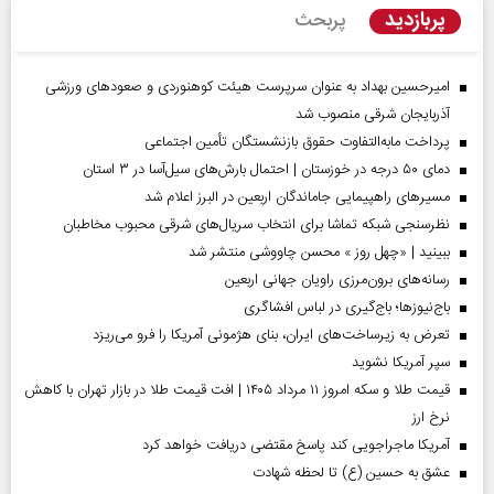
پربازدید
پربحث
امیرحسین بهداد به عنوان سرپرست هیئت کوهنوردی و صعودهای ورزشی
آذربایجان شرقی منصوب شد
پرداخت مابه‌التفاوت حقوق بازنشستگان تأمین اجتماعی
دمای ۵۰ درجه در خوزستان | احتمال بارش‌های سیل‌آسا در ۳ استان
مسیر‌های راهپیمایی جاماندگان اربعین در البرز اعلام شد
نظرسنجی شبکه تماشا برای انتخاب سریال‌های شرقی محبوب مخاطبان
ببینید | «چهل روز » محسن چاووشی منتشر شد
رسانه‌های برون‌مرزی راویان جهانی اربعین
باج‌نیوزها؛ باج‌گیری در لباس افشاگری
تعرض به زیرساخت‌های ایران، بنای هژمونی آمریکا را فرو می‌ریزد
سپر آمریکا نشوید
قیمت طلا و سکه امروز ۱۱ مرداد ۱۴۰۵ | افت قیمت طلا در بازار تهران با کاهش
نرخ ارز
آمریکا ماجراجویی کند پاسخ مقتضی دریافت خواهد کرد
عشق به حسین (ع) تا لحظه شهادت