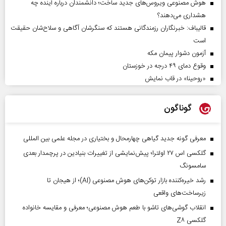
هوش مصنوعی ویروس‌های جدید ساخت؛ دانشمندان درباره آینده چه
هشداری می‌دهند؟
قالیباف: خبرنگاران رزمندگانی هستند که سنگرشان آگاهی و سلاح‌شان حقیقت
است
آزمون دشوار پیمان مکه
وقوع دمای ۴۹ درجه در خوزستان
«روحینا» در قاب نمایش
گوناگون
معرفی گونه جدید گیاهی چهارمحال و بختیاری در مجله علمی بین المللی
گلکسی اس ۲۷ اولترا؛ پیش‌نمایشی از تغییرات بنیادین در پرچمدار بعدی
سامسونگ
رشد خیره‌کننده بازار توکن‌های هوش مصنوعی (AI)؛ از هیجان تا
زیرساخت‌های واقعی
انقلاب گوشی‌های تاشو‌ با طعم هوش مصنوعی؛ معرفی و مقایسه خانواده
گلکسی Z۸