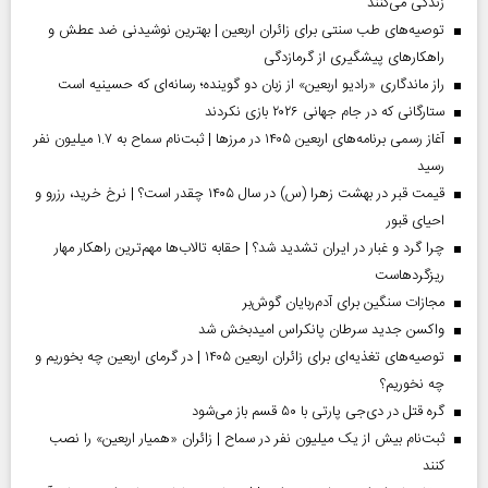
زندگی می‌کنند
توصیه‌های طب سنتی برای زائران اربعین | بهترین نوشیدنی ضد عطش و
راهکارهای پیشگیری از گرمازدگی
راز ماندگاری «رادیو اربعین» از زبان دو گوینده؛ رسانه‌ای که حسینیه است
ستارگانی که در جام جهانی ۲۰۲۶ بازی نکردند
آغاز رسمی برنامه‌های اربعین ۱۴۰۵ در مرز‌ها | ثبت‌نام سماح به ۱.۷ میلیون نفر
رسید
قیمت قبر در بهشت زهرا (س) در سال ۱۴۰۵ چقدر است؟ | نرخ خرید، رزرو و
احیای قبور
چرا گرد و غبار در ایران تشدید شد؟ | حقابه تالاب‌ها مهم‌ترین راهکار مهار
ریزگردهاست
مجازات سنگین برای آدم‌ربایان گوش‌بر
واکسن جدید سرطان پانکراس امیدبخش شد
توصیه‌های تغذیه‌ای برای زائران اربعین ۱۴۰۵ | در گرمای اربعین چه بخوریم و
چه نخوریم؟
گره قتل در دی‌جی پارتی با ۵۰ قسم باز می‌شود
ثبت‌نام بیش از یک میلیون نفر در سماح | زائران «همیار اربعین» را نصب
کنند