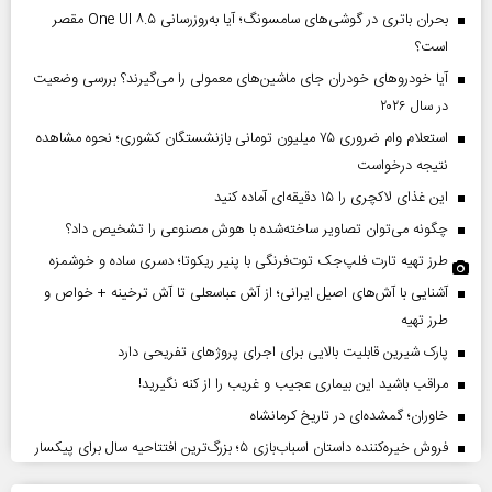
بحران باتری در گوشی‌های سامسونگ؛ آیا به‌روزرسانی One UI ۸.۵ مقصر
است؟
آیا خودروهای خودران جای ماشین‌های معمولی را می‌گیرند؟ بررسی وضعیت
در سال ۲۰۲۶
استعلام وام ضروری ۷۵ میلیون تومانی بازنشستگان کشوری؛ نحوه مشاهده
نتیجه درخواست
این غذای لاکچری را ۱۵ دقیقه‌ای آماده کنید
چگونه می‌توان تصاویر ساخته‌شده با هوش مصنوعی را تشخیص داد؟
طرز تهیه تارت فلپ‌جک توت‌فرنگی با پنیر ریکوتا؛ دسری ساده و خوشمزه
آشنایی با آش‌های اصیل ایرانی؛ از آش عباسعلی تا آش ترخینه + خواص و
طرز تهیه
پارک شیرین قابلیت‌ بالایی برای اجرای پروژهای تفریحی دارد
مراقب باشید این بیماری عجیب و غریب را از کنه نگیرید!
خاوران؛ گمشده‌ای در تاریخ کرمانشاه
فروش خیره‌کننده داستان اسباب‌بازی ۵؛ بزرگ‌ترین افتتاحیه سال برای پیکسار