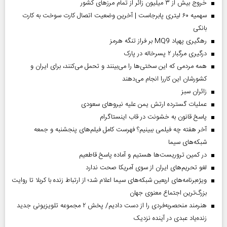
خروج بیش از ۳ میلیون زائر از تمام مرز‌های کشور
سهمیه ۶۰ لیتری پابرجاست | آخرین وضعیت اتصال کارت سوخت به کارت
بانکی
رهگیری پهپاد MQ9 بر فراز تنگه هرمز
درگیری مرگبار ۲ پسرخاله در پارک
همه مردمی که این سختی‌ها را می‌بینند و تحمل می‌کنند، برای ایران و
کشورشان این کاررا انجام می‌دهند
‌زائران سبز
عملیات گسترده ارتش یمن علیه نیروهای سعودی
پاسخ قانون به خشونت در قاب اینستاگرام
آخر هفته چه فیلمی ببینیم؟ فهرست کامل فیلم‌های پنجشنبه و جمعه
شبکه‌های سیما
در کمین تروریست‌ها هستیم و آماده پاسخ قاطعیم
لغو تحریم‌های ایران از سوی آمریکا صحت ندارد
ویژه‌برنامه‌های اربعین شبکه‌های سیما اعلام شد؛ از ارتباط زنده با کربلا تا روایت
بزرگ‌ترین اجتماع معنوی جهان
هنرمند منحصر‌به‌فردی را از دست دادیم/ پخش ۲ مجموعه تلویزیونی جدید
زنده‌یاد عبدی در آینده نزدیک