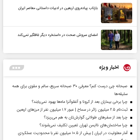
بازتاب پیاده‌روی اربعین در ادبیات داستانی معاصر ایران
امضای سروش صحت در «استخر» دیگر غافلگیر نمی‌کند
اخبار ویژه
صبحانه چی درست کنم؟ معرفی ۳۰ صبحانه سریع، سالم و مقوی برای همه
سلیقه‌ها
چرا برخی بیماران بعد از کرونا و آنفلوآنزا ماه‌ها بهبود نمی‌یابند؟
ثبت‌نام ۲.۵ میلیون زائر در سماح | عبور ۱.۷ میلیون نفر از مرز‌های اربعین
چرا بعد از سفرهای طولانی گوارش‌تان به هم می‌ریزد؟
چرا ساختمان‌های ناایمن تهران تعیین تکلیف نمی‌شوند؟
آمار معلولیت در ایران | بیش از ۱۰.۵ میلیون نفر با محدودیت عملکردی