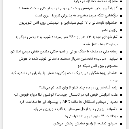
معجزه «محمد صلاح» در ترکیه
گزارشگران رادیو هم‌نفس و همدل مردم در میدان‌های سخت هستند
بازگشایی تنگه هرمز مشروط به پذیرش شروط ایران است
جشنواره تابستانی با ۱۷ فیلم سینمایی و انیمیشن روی آنتن تلویزیون
راویان نصر
آمار شهدای غزه به ۷۳ هزار و ۳۸۴ نفر رسید؛ ۲ شهید و ۶ زخمی دیگر به
بیمارستان‌ها منتقل شدند
رسانه ملی در مقابله با جنگ روانی و شبهه‌افکنی دشمن نقش مهمی ایفا کرد
ببینید | «لبالب»؛ نخستین سریال مستند داستانی تولید شده با هوش
مصنوعی روی آنتن شبکه دو
هشدار پژوهشگران درباره یک ماده پرکاربرد؛ نقش پلی‌اتیلن در تشدید کبد
چرب
رژیم گیاه‌خواری در ماه چند کیلو از وزن شما کم می‌کند؟
علت افزایش قبض آب در تابستان چیست؟ توضیح آبفا درباره قبوض آب
بصره از میزبانی استقلال جا ماند؛ AFC با پیشنهاد آبی‌ها مخالفت کرد
«آسباد»؛ روایتی تازه از دل سیستان به قاب تلویزیون می‌آید
بازداشت ۲۸ متهم در پرونده تراستی‌ها
«بلواي کذاب» از رادیو نمایش پخش می‌شود