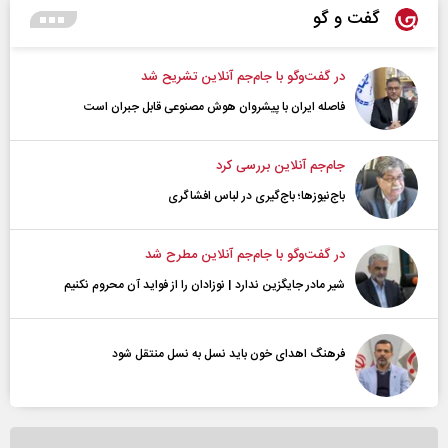
گفت و گو
در گفت‌و‌گو با جام‌جم آنلاین تشریح شد
فاصله ایران با پیشرو‌ان هوش مصنوعی قابل جبران است
جام‌جم آنلاین بررسی کرد
باج‌نیوزها؛ باج‌گیری در لباس افشاگری
در گفت‌و‌گو با جام‌جم آنلاین مطرح شد
شیر مادر جایگزین ندارد | نوزادان را از فواید آن محروم نکنیم
فرهنگ اهدای خون باید نسل به نسل منتقل شود