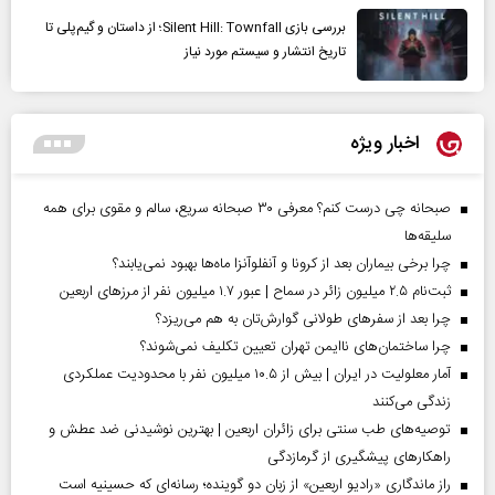
بررسی بازی Silent Hill: Townfall؛ از داستان و گیم‌پلی تا
تاریخ انتشار و سیستم مورد نیاز
اخبار ویژه
صبحانه چی درست کنم؟ معرفی ۳۰ صبحانه سریع، سالم و مقوی برای همه
سلیقه‌ها
چرا برخی بیماران بعد از کرونا و آنفلوآنزا ماه‌ها بهبود نمی‌یابند؟
ثبت‌نام ۲.۵ میلیون زائر در سماح | عبور ۱.۷ میلیون نفر از مرز‌های اربعین
چرا بعد از سفرهای طولانی گوارش‌تان به هم می‌ریزد؟
چرا ساختمان‌های ناایمن تهران تعیین تکلیف نمی‌شوند؟
آمار معلولیت در ایران | بیش از ۱۰.۵ میلیون نفر با محدودیت عملکردی
زندگی می‌کنند
توصیه‌های طب سنتی برای زائران اربعین | بهترین نوشیدنی ضد عطش و
راهکارهای پیشگیری از گرمازدگی
راز ماندگاری «رادیو اربعین» از زبان دو گوینده؛ رسانه‌ای که حسینیه است