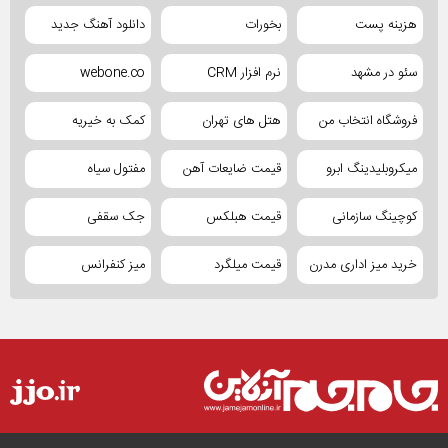
هزینه پست
بخورات
دانلود آهنگ جدید
سئو در مشهد
نرم افزار CRM
webone.co
فروشگاه انتخاب من
هتل های تهران
کمک به خیریه
میکروبلیدینگ ابرو
قیمت ضایعات آهن
مفتول سیاه
کوچینگ سازمانی
قیمت هبلکس
جک سقفی
خرید میز اداری مدرن
قیمت میلگرد
میز کنفرانس