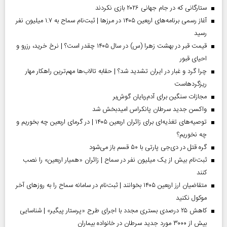
ستارگانی که در جام جهانی ۲۰۲۶ بازی نکردند
آغاز رسمی برنامه‌های اربعین ۱۴۰۵ در مرز‌ها | ثبت‌نام سماح به ۱.۷ میلیون نفر
رسید
قیمت قبر در بهشت زهرا (س) در سال ۱۴۰۵ چقدر است؟ | نرخ خرید، رزرو و
احیای قبور
چرا گرد و غبار در ایران تشدید شد؟ | حقابه تالاب‌ها مهم‌ترین راهکار مهار
ریزگردهاست
مجازات سنگین برای آدم‌ربایان گوش‌بر
واکسن جدید سرطان پانکراس امیدبخش شد
توصیه‌های تغذیه‌ای برای زائران اربعین ۱۴۰۵ | در گرمای اربعین چه بخوریم و
چه نخوریم؟
گره قتل در دی‌جی پارتی با ۵۰ قسم باز می‌شود
ثبت‌نام بیش از یک میلیون نفر در سماح | زائران «همیار اربعین» را نصب
کنند
متقاضیان ارز اربعین ۱۴۰۵ بخوانند | ثبت‌نام در سامانه سماح را به روز‌های آخر
موکول نکنید
کاهش ۲۵ درصدی بستری مجدد با اجرای طرح «پرستار پیگیر» | شناسایی
بیش از ۳۰۰۰ مورد جدید سرطان در خانواده بیماران