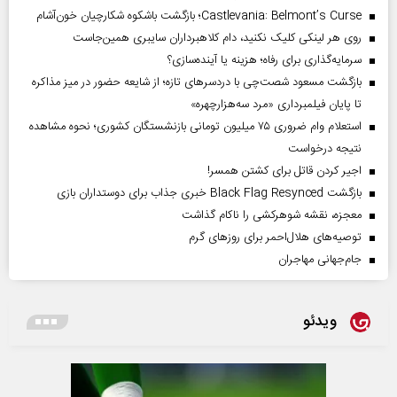
Castlevania: Belmont’s Curse؛ بازگشت باشکوه شکارچیان خون‌آشام
روی هر لینکی کلیک نکنید، دام کلاهبرداران سایبری همین‌جاست
سرمایه‌گذاری برای رفاه؛ هزینه یا آینده‌سازی؟
بازگشت مسعود شصت‌چی با دردسر‌های تازه؛ از شایعه حضور در میز مذاکره
تا پایان فیلمبرداری «مرد سه‌هزارچهره»
استعلام وام ضروری ۷۵ میلیون تومانی بازنشستگان کشوری؛ نحوه مشاهده
نتیجه درخواست
اجیر کردن قاتل برای کشتن همسر!
بازگشت Black Flag Resynced خبری جذاب برای دوستداران بازی
معجزه، نقشه شوهرکشی را ناکام گذاشت
توصیه‌های هلال‌احمر برای روز‌های گرم
جام‌جهانی مهاجران
ویدئو