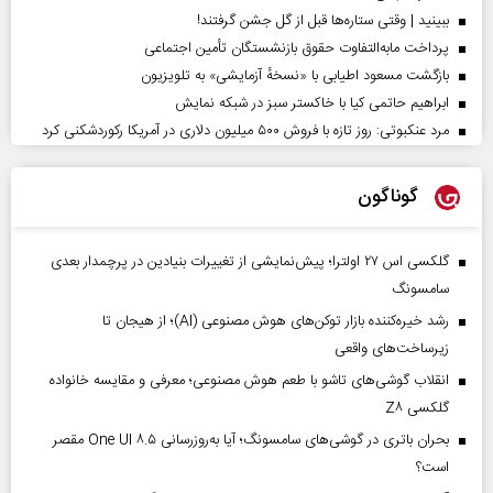
ببینید | وقتی ستاره‌ها قبل از گل جشن گرفتند!
پرداخت مابه‌التفاوت حقوق بازنشستگان تأمین اجتماعی
بازگشت مسعود اطیابی با «نسخهٔ آزمایشی» به تلویزیون
ابراهیم حاتمی کیا با خاکستر سبز در شبکه نمایش
مرد عنکبوتی: روز تازه با فروش ۵۰۰ میلیون دلاری در آمریکا رکوردشکنی کرد
گوناگون
گلکسی اس ۲۷ اولترا؛ پیش‌نمایشی از تغییرات بنیادین در پرچمدار بعدی
سامسونگ
رشد خیره‌کننده بازار توکن‌های هوش مصنوعی (AI)؛ از هیجان تا
زیرساخت‌های واقعی
انقلاب گوشی‌های تاشو‌ با طعم هوش مصنوعی؛ معرفی و مقایسه خانواده
گلکسی Z۸
بحران باتری در گوشی‌های سامسونگ؛ آیا به‌روزرسانی One UI ۸.۵ مقصر
است؟