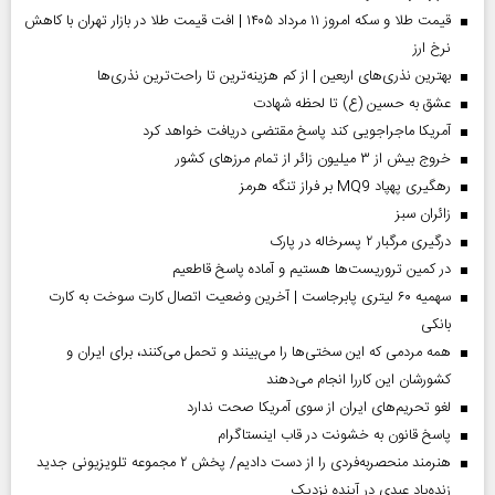
قیمت طلا و سکه امروز ۱۱ مرداد ۱۴۰۵ | افت قیمت طلا در بازار تهران با کاهش
نرخ ارز
بهترین نذری‌های اربعین | از کم هزینه‌ترین تا راحت‌ترین نذری‌ها
عشق به حسین (ع) تا لحظه شهادت
آمریکا ماجراجویی کند پاسخ مقتضی دریافت خواهد کرد
خروج بیش از ۳ میلیون زائر از تمام مرز‌های کشور
رهگیری پهپاد MQ9 بر فراز تنگه هرمز
‌زائران سبز
درگیری مرگبار ۲ پسرخاله در پارک
در کمین تروریست‌ها هستیم و آماده پاسخ قاطعیم
سهمیه ۶۰ لیتری پابرجاست | آخرین وضعیت اتصال کارت سوخت به کارت
بانکی
همه مردمی که این سختی‌ها را می‌بینند و تحمل می‌کنند، برای ایران و
کشورشان این کاررا انجام می‌دهند
لغو تحریم‌های ایران از سوی آمریکا صحت ندارد
پاسخ قانون به خشونت در قاب اینستاگرام
هنرمند منحصر‌به‌فردی را از دست دادیم/ پخش ۲ مجموعه تلویزیونی جدید
زنده‌یاد عبدی در آینده نزدیک