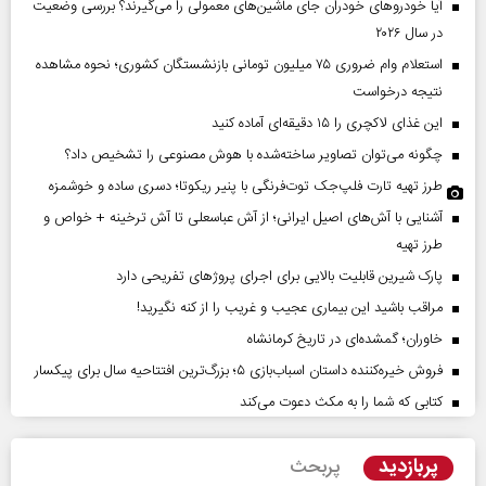
آیا خودروهای خودران جای ماشین‌های معمولی را می‌گیرند؟ بررسی وضعیت
در سال ۲۰۲۶
استعلام وام ضروری ۷۵ میلیون تومانی بازنشستگان کشوری؛ نحوه مشاهده
نتیجه درخواست
این غذای لاکچری را ۱۵ دقیقه‌ای آماده کنید
چگونه می‌توان تصاویر ساخته‌شده با هوش مصنوعی را تشخیص داد؟
طرز تهیه تارت فلپ‌جک توت‌فرنگی با پنیر ریکوتا؛ دسری ساده و خوشمزه
آشنایی با آش‌های اصیل ایرانی؛ از آش عباسعلی تا آش ترخینه + خواص و
طرز تهیه
پارک شیرین قابلیت‌ بالایی برای اجرای پروژهای تفریحی دارد
مراقب باشید این بیماری عجیب و غریب را از کنه نگیرید!
خاوران؛ گمشده‌ای در تاریخ کرمانشاه
فروش خیره‌کننده داستان اسباب‌بازی ۵؛ بزرگ‌ترین افتتاحیه سال برای پیکسار
کتابی که شما را به مکث دعوت می‌کند
پربازدید
پربحث