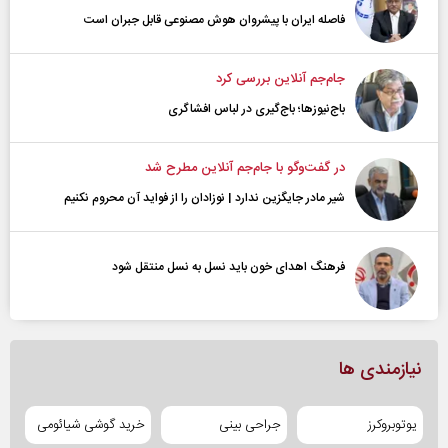
فاصله ایران با پیشرو‌ان هوش مصنوعی قابل جبران است
جام‌جم آنلاین بررسی کرد
باج‌نیوزها؛ باج‌گیری در لباس افشاگری
در گفت‌و‌گو با جام‌جم آنلاین مطرح شد
شیر مادر جایگزین ندارد | نوزادان را از فواید آن محروم نکنیم
فرهنگ اهدای خون باید نسل به نسل منتقل شود
نیازمندی ها
یوتوبروکرز
جراحی بینی
خرید گوشی شیائومی