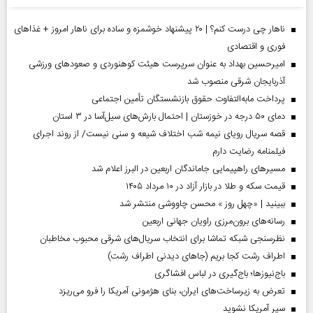
ناهار چی درست کنم؟ | ۲۰ پیشنهاد خوشمزه و ساده برای ناهار امروز + غذاهای
فوری و اقتصادی
امیرحسین بهداد به عنوان سرپرست هیئت کوهنوردی و صعودهای ورزشی
آذربایجان شرقی منصوب شد
پرداخت مابه‌التفاوت حقوق بازنشستگان تأمین اجتماعی
دمای ۵۰ درجه در خوزستان | احتمال بارش‌های سیل‌آسا در ۳ استان
قصه سریال رویای نیمه شب اختلاف شیعه و سنی نیست/ از روند اجرای
فیلمنامه رضایت دارم
مسیر‌های راهپیمایی جاماندگان اربعین در البرز اعلام شد
قیمت سکه و طلا در بازار آزاد در ۱۰ مرداد ۱۴۰۵
ببینید | «چهل روز » محسن چاووشی منتشر شد
رسانه‌های برون‌مرزی راویان جهانی اربعین
نظرسنجی شبکه تماشا برای انتخاب سریال‌های شرقی محبوب مخاطبان
اطراف رشت کجا بریم (جاهای دیدنی اطراف رشت)
باج‌نیوزها؛ باج‌گیری در لباس افشاگری
تعرض به زیرساخت‌های ایران، بنای هژمونی آمریکا را فرو می‌ریزد
سپر آمریکا نشوید