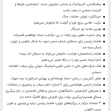
پنطیکاستی، کاریزماتیک و جنبش حواریون جدید: تبارشناسی، باور‌ها و
کاربست سیاسی در عصر ترامپ
خبرنگاران؛ راویان حقیقت جنگ
ترکیب طلایی برنج، لوبیا و گوشت که فراموش نمی‌شود
بهترین هدیه روز خبرنگار
پیام تسلیت معاون وزیر ارشاد در پی درگذشت استاد ابوالقاسم قاسم‌زاده
هشدار پلیس برای مسافران شمال؛ مسیر جنوب به شمال چالوس و تهران–
شمال بسته شد
هشدار متخصصان؛ هپاتیت خاموش می‌تواند به سرطان کبد برسد!
اجازه ایجاد مسیر دوم را در تنگه هرمز نمی‌دهیم
هک شرکت‌های مالی با تماس تلفنی؛ فیشینگ صوتی برای سرقت اطلاعات
حساس
نقض آتش‌بس در لبنان؛ حمله توپخانه‌ای و پهپادی اسرائیل به چند شهرک
هشدار نارنجی هواشناسی برای ۴ استان؛ خطر سیلاب و رعدوبرق در ارتفاعات
با همراهی کارشناسان، دانشگاهیان، مدیران و فعالان اقتصادی در حال پیگیری
مسائل هستیم/پیگیری دولت برای افزایش مبلغ کالابرگ ادامه دارد
۳ تصادف مرگبار در بزرگراه‌های تهران؛ هشدار پلیس درباره بی‌توجهی و تغییر
مسیر ناگهانی