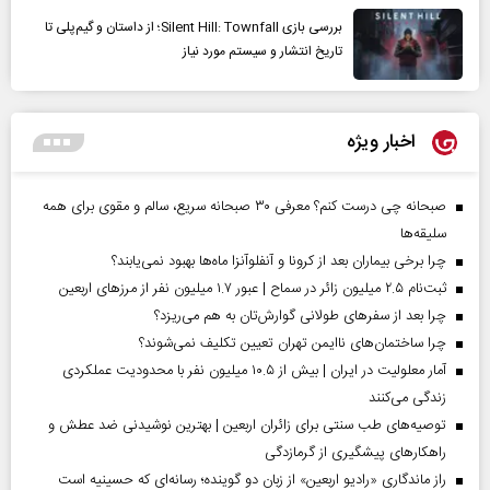
بررسی بازی Silent Hill: Townfall؛ از داستان و گیم‌پلی تا
تاریخ انتشار و سیستم مورد نیاز
اخبار ویژه
صبحانه چی درست کنم؟ معرفی ۳۰ صبحانه سریع، سالم و مقوی برای همه
سلیقه‌ها
چرا برخی بیماران بعد از کرونا و آنفلوآنزا ماه‌ها بهبود نمی‌یابند؟
ثبت‌نام ۲.۵ میلیون زائر در سماح | عبور ۱.۷ میلیون نفر از مرز‌های اربعین
چرا بعد از سفرهای طولانی گوارش‌تان به هم می‌ریزد؟
چرا ساختمان‌های ناایمن تهران تعیین تکلیف نمی‌شوند؟
آمار معلولیت در ایران | بیش از ۱۰.۵ میلیون نفر با محدودیت عملکردی
زندگی می‌کنند
توصیه‌های طب سنتی برای زائران اربعین | بهترین نوشیدنی ضد عطش و
راهکارهای پیشگیری از گرمازدگی
راز ماندگاری «رادیو اربعین» از زبان دو گوینده؛ رسانه‌ای که حسینیه است