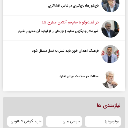
باج‌نیوزها؛ باج‌گیری در لباس افشاگری
در گفت‌و‌گو با جام‌جم آنلاین مطرح شد
شیر مادر جایگزین ندارد | نوزادان را از فواید آن محروم نکنیم
فرهنگ اهدای خون باید نسل به نسل منتقل شود
عدالت در سلامت میانبر ندارد
نیازمندی ها
یوتوبروکرز
جراحی بینی
خرید گوشی شیائومی