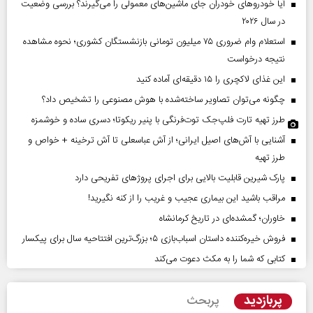
آیا خودروهای خودران جای ماشین‌های معمولی را می‌گیرند؟ بررسی وضعیت
در سال ۲۰۲۶
استعلام وام ضروری ۷۵ میلیون تومانی بازنشستگان کشوری؛ نحوه مشاهده
نتیجه درخواست
این غذای لاکچری را ۱۵ دقیقه‌ای آماده کنید
چگونه می‌توان تصاویر ساخته‌شده با هوش مصنوعی را تشخیص داد؟
طرز تهیه تارت فلپ‌جک توت‌فرنگی با پنیر ریکوتا؛ دسری ساده و خوشمزه
آشنایی با آش‌های اصیل ایرانی؛ از آش عباسعلی تا آش ترخینه + خواص و
طرز تهیه
پارک شیرین قابلیت‌ بالایی برای اجرای پروژهای تفریحی دارد
مراقب باشید این بیماری عجیب و غریب را از کنه نگیرید!
خاوران؛ گمشده‌ای در تاریخ کرمانشاه
فروش خیره‌کننده داستان اسباب‌بازی ۵؛ بزرگ‌ترین افتتاحیه سال برای پیکسار
کتابی که شما را به مکث دعوت می‌کند
پربازدید
پربحث