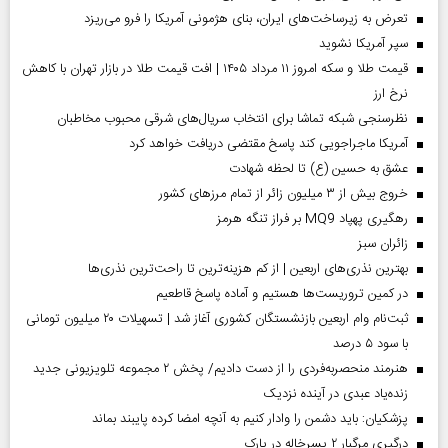
تعرض به زیرساخت‌های ایران، بنای هژمونی آمریکا را فرو می‌ریزد
سپر آمریکا نشوید
قیمت طلا و سکه امروز ۱۱ مرداد ۱۴۰۵ | افت قیمت طلا در بازار تهران با کاهش
نرخ ارز
نظرسنجی شبکه تماشا برای انتخاب سریال‌های شرقی محبوب مخاطبان
آمریکا ماجراجویی کند پاسخ مقتضی دریافت خواهد کرد
عشق به حسین (ع) تا لحظه شهادت
خروج بیش از ۳ میلیون زائر از تمام مرز‌های کشور
رهگیری پهپاد MQ9 بر فراز تنگه هرمز
‌زائران سبز
بهترین نذری‌های اربعین | از کم هزینه‌ترین تا راحت‌ترین نذری‌ها
در کمین تروریست‌ها هستیم و آماده پاسخ قاطعیم
ثبت‌نام وام اربعین بازنشستگان کشوری آغاز شد | تسهیلات ۲۰ میلیون تومانی
با سود ۵ درصد
هنرمند منحصر‌به‌فردی را از دست دادیم/ پخش ۲ مجموعه تلویزیونی جدید
زنده‌یاد عبدی در آینده نزدیک
پزشکیان: باید دشمن را وادار کنیم به آنچه امضا کرده پایبند بماند
درگیری مرگبار ۲ پسرخاله در پارک