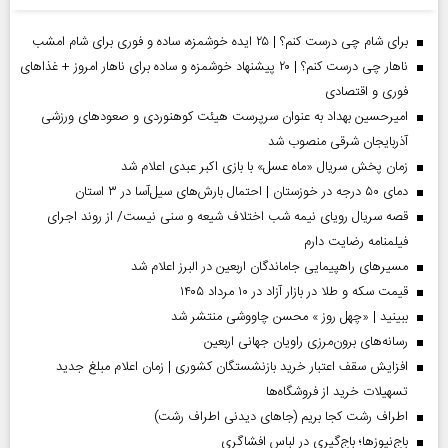
برای شام چی درست کنم؟ | ۲۵ ایده خوشمزه، ساده و فوری برای شام امشب
ناهار چی درست کنم؟ | ۲۰ پیشنهاد خوشمزه و ساده برای ناهار امروز + غذاهای
فوری و اقتصادی
امیرحسین بهداد به عنوان سرپرست هیئت کوهنوردی و صعودهای ورزشی
آذربایجان شرقی منصوب شد
زمان پخش سریال «ماه عسل» با بازی اکبر عبدی اعلام شد
دمای ۵۰ درجه در خوزستان | احتمال بارش‌های سیل‌آسا در ۳ استان
قصه سریال رویای نیمه شب اختلاف شیعه و سنی نیست/ از روند اجرای
فیلمنامه رضایت دارم
مسیر‌های راهپیمایی جاماندگان اربعین در البرز اعلام شد
قیمت سکه و طلا در بازار آزاد در ۱۰ مرداد ۱۴۰۵
ببینید | «چهل روز » محسن چاووشی منتشر شد
رسانه‌های برون‌مرزی راویان جهانی اربعین
افزایش سقف اعتبار خرید بازنشستگان کشوری | زمان اعلام مبلغ جدید
تسهیلات خرید از فروشگاه‌ها
اطراف رشت کجا بریم (جاهای دیدنی اطراف رشت)
باج‌نیوزها؛ باج‌گیری در لباس افشاگری