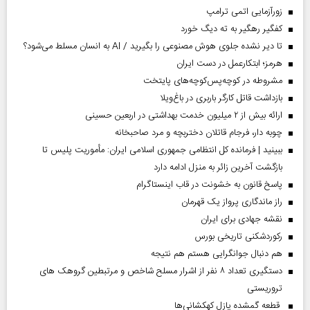
زورآزمایی اتمی ترامپ
کفگیر رهگیر به ته دیگ خورد
تا دیر نشده جلوی هوش مصنوعی را بگیرید / AI به انسان مسلط می‌شود؟
هرمز؛ ابتکارعمل در دست ایران
مشروطه در کوچه‌پس‌کوچه‌های پایتخت
بازداشت قاتل کارگر باربری در باغ‌ویلا
ارائه بیش از ۲ میلیون خدمت بهداشتی در اربعین حسینی
چوبه دار، فرجام قاتلان دختربچه و مرد صاحبخانه
ببینید | فرمانده کل انتظامی جمهوری اسلامی ایران­: مأموریت پلیس تا
بازگشت آخرین زائر به منزل ادامه دارد
پاسخ قانون به خشونت در قاب اینستاگرام
راز ماندگاری پرواز یک قهرمان
نقشه جهادی برای ایران
رکوردشکنی تاریخی بورس
هم دنبال جوانگرایی هستم هم نتیجه
دستگیری تعداد ۸ نفر از اشرار مسلح شاخص و مرتبطین گروهک های
تروریستی
قطعه گمشده پازل کهکشانی‌ها