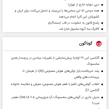
دربی دوباره خارج از تهران!
همه مردمی که این سختی‌ها را می‌بینند و تحمل می‌کنند، برای ایران و
کشورشان این کاررا انجام می‌دهند
پاسخ قانون به خشونت در قاب اینستاگرام
کالابرگ سه گروه مشمول شارژ شد
گوناگون
گلکسی اس ۲۷ اولترا؛ پیش‌نمایشی از تغییرات بنیادین در پرچمدار بعدی
سامسونگ
رشد خیره‌کننده بازار توکن‌های هوش مصنوعی (AI)؛ از هیجان تا
زیرساخت‌های واقعی
انقلاب گوشی‌های تاشو‌ با طعم هوش مصنوعی؛ معرفی و مقایسه خانواده
گلکسی Z۸
بحران باتری در گوشی‌های سامسونگ؛ آیا به‌روزرسانی One UI ۸.۵ مقصر
است؟