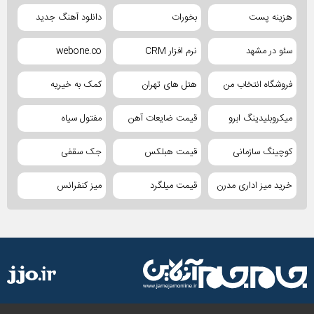
هزینه پست
بخورات
دانلود آهنگ جدید
سئو در مشهد
نرم افزار CRM
webone.co
فروشگاه انتخاب من
هتل های تهران
کمک به خیریه
میکروبلیدینگ ابرو
قیمت ضایعات آهن
مفتول سیاه
کوچینگ سازمانی
قیمت هبلکس
جک سقفی
خرید میز اداری مدرن
قیمت میلگرد
میز کنفرانس