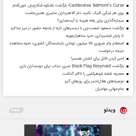
Castlevania: Belmont’s Curse؛ بازگشت باشکوه شکارچیان خون‌آشام
روی هر لینکی کلیک نکنید، دام کلاهبرداران سایبری همین‌جاست
سرمایه‌گذاری برای رفاه؛ هزینه یا آینده‌سازی؟
بازگشت مسعود شصت‌چی با دردسر‌های تازه؛ از شایعه حضور در میز مذاکره
تا پایان فیلمبرداری «مرد سه‌هزارچهره»
استعلام وام ضروری ۷۵ میلیون تومانی بازنشستگان کشوری؛ نحوه مشاهده
نتیجه درخواست
اجیر کردن قاتل برای کشتن همسر!
بازگشت Black Flag Resynced خبری جذاب برای دوستداران بازی
معجزه، نقشه شوهرکشی را ناکام گذاشت
توصیه‌های هلال‌احمر برای روز‌های گرم
جام‌جهانی مهاجران
ویدئو