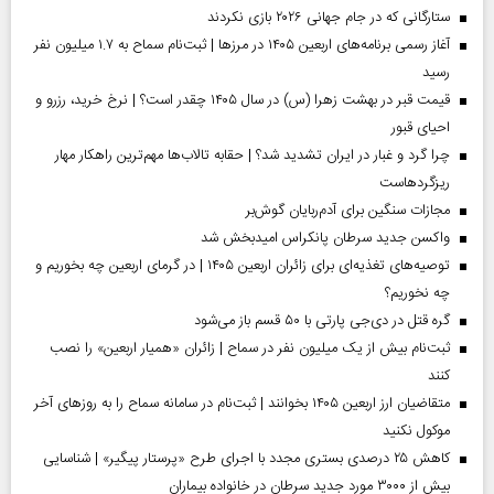
ستارگانی که در جام جهانی ۲۰۲۶ بازی نکردند
آغاز رسمی برنامه‌های اربعین ۱۴۰۵ در مرز‌ها | ثبت‌نام سماح به ۱.۷ میلیون نفر
رسید
قیمت قبر در بهشت زهرا (س) در سال ۱۴۰۵ چقدر است؟ | نرخ خرید، رزرو و
احیای قبور
چرا گرد و غبار در ایران تشدید شد؟ | حقابه تالاب‌ها مهم‌ترین راهکار مهار
ریزگردهاست
مجازات سنگین برای آدم‌ربایان گوش‌بر
واکسن جدید سرطان پانکراس امیدبخش شد
توصیه‌های تغذیه‌ای برای زائران اربعین ۱۴۰۵ | در گرمای اربعین چه بخوریم و
چه نخوریم؟
گره قتل در دی‌جی پارتی با ۵۰ قسم باز می‌شود
ثبت‌نام بیش از یک میلیون نفر در سماح | زائران «همیار اربعین» را نصب
کنند
متقاضیان ارز اربعین ۱۴۰۵ بخوانند | ثبت‌نام در سامانه سماح را به روز‌های آخر
موکول نکنید
کاهش ۲۵ درصدی بستری مجدد با اجرای طرح «پرستار پیگیر» | شناسایی
بیش از ۳۰۰۰ مورد جدید سرطان در خانواده بیماران