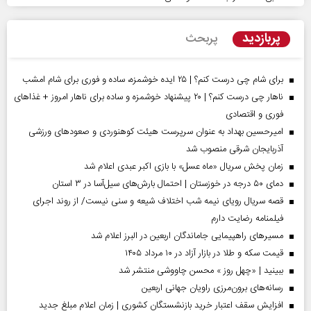
پربازدید
پربحث
برای شام چی درست کنم؟ | ۲۵ ایده خوشمزه، ساده و فوری برای شام امشب
ناهار چی درست کنم؟ | ۲۰ پیشنهاد خوشمزه و ساده برای ناهار امروز + غذاهای
فوری و اقتصادی
امیرحسین بهداد به عنوان سرپرست هیئت کوهنوردی و صعودهای ورزشی
آذربایجان شرقی منصوب شد
زمان پخش سریال «ماه عسل» با بازی اکبر عبدی اعلام شد
دمای ۵۰ درجه در خوزستان | احتمال بارش‌های سیل‌آسا در ۳ استان
قصه سریال رویای نیمه شب اختلاف شیعه و سنی نیست/ از روند اجرای
فیلمنامه رضایت دارم
مسیر‌های راهپیمایی جاماندگان اربعین در البرز اعلام شد
قیمت سکه و طلا در بازار آزاد در ۱۰ مرداد ۱۴۰۵
ببینید | «چهل روز » محسن چاووشی منتشر شد
رسانه‌های برون‌مرزی راویان جهانی اربعین
افزایش سقف اعتبار خرید بازنشستگان کشوری | زمان اعلام مبلغ جدید