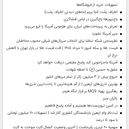
تسهیلات خرید از فروشگاه‌ها
اطراف رشت کجا بریم (جاهای دیدنی اطراف رشت)
باج‌نیوزها؛ باج‌گیری در لباس افشاگری
تعرض به زیرساخت‌های ایران، بنای هژمونی آمریکا را فرو می‌ریزد
سپر آمریکا نشوید
نظرسنجی شبکه تماشا برای انتخاب سریال‌های شرقی محبوب مخاطبان
قیمت طلا و سکه امروز ۱۱ مرداد ۱۴۰۵ | افت قیمت طلا در بازار تهران با کاهش
نرخ ارز
آمریکا ماجراجویی کند پاسخ مقتضی دریافت خواهد کرد
عشق به حسین (ع) تا لحظه شهادت
خروج بیش از ۳ میلیون زائر از تمام مرز‌های کشور
بهترین نذری‌های اربعین | از کم هزینه‌ترین تا راحت‌ترین نذری‌ها
رهگیری پهپاد MQ9 بر فراز تنگه هرمز
‌زائران سبز
در کمین تروریست‌ها هستیم و آماده پاسخ قاطعیم
ثبت‌نام وام اربعین بازنشستگان کشوری آغاز شد | تسهیلات ۲۰ میلیون تومانی
با سود ۵ درصد
سهمیه ۶۰ لیتری پابرجاست | آخرین وضعیت اتصال کارت سوخت به کارت