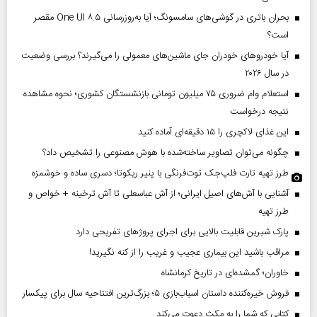
بحران باتری در گوشی‌های سامسونگ؛ آیا به‌روزرسانی One UI ۸.۵ مقصر
است؟
آیا خودروهای خودران جای ماشین‌های معمولی را می‌گیرند؟ بررسی وضعیت
در سال ۲۰۲۶
استعلام وام ضروری ۷۵ میلیون تومانی بازنشستگان کشوری؛ نحوه مشاهده
نتیجه درخواست
این غذای لاکچری را ۱۵ دقیقه‌ای آماده کنید
چگونه می‌توان تصاویر ساخته‌شده با هوش مصنوعی را تشخیص داد؟
طرز تهیه تارت فلپ‌جک توت‌فرنگی با پنیر ریکوتا؛ دسری ساده و خوشمزه
آشنایی با آش‌های اصیل ایرانی؛ از آش عباسعلی تا آش ترخینه + خواص و
طرز تهیه
پارک شیرین قابلیت‌ بالایی برای اجرای پروژهای تفریحی دارد
مراقب باشید این بیماری عجیب و غریب را از کنه نگیرید!
خاوران؛ گمشده‌ای در تاریخ کرمانشاه
فروش خیره‌کننده داستان اسباب‌بازی ۵؛ بزرگ‌ترین افتتاحیه سال برای پیکسار
کتابی که شما را به مکث دعوت می‌کند