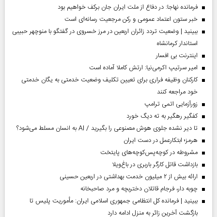
فرمانده نهاجا: در دفاع از ملت ایران جان برکف خواهیم بود
خبر ستون اعتماد عمومی و رکن مرجعیت رسانه‌ای است
ببینید | وضعیت تردد زائران اربعین در مرز خسروی در گفتگو با منوچهر حبیبی
استاندار کرمانشاه
اینترنت بی افسار
امیر سرتیپ اکرمی‌نیا: ارتش کاملا آماده است
کارکنان وظیفه فراری برای تعیین تکلیف وضعیت خدمتی به یگان خدمتی
خود مراجعه کنند
زورآزمایی اتمی ترامپ
کفگیر رهگیر به ته دیگ خورد
تا دیر نشده جلوی هوش مصنوعی را بگیرید / AI به انسان مسلط می‌شود؟
هرمز؛ ابتکارعمل در دست ایران
مشروطه در کوچه‌پس‌کوچه‌های پایتخت
بازداشت قاتل کارگر باربری در باغ‌ویلا
ارائه بیش از ۲ میلیون خدمت بهداشتی در اربعین حسینی
چوبه دار، فرجام قاتلان دختربچه و مرد صاحبخانه
ببینید | فرمانده کل انتظامی جمهوری اسلامی ایران­: مأموریت پلیس تا
بازگشت آخرین زائر به منزل ادامه دارد