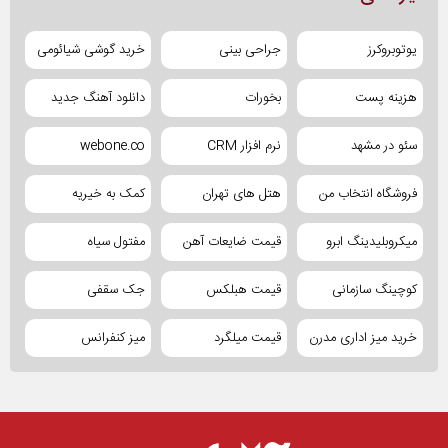
یوتوبروکرز
جراحی بینی
خرید گوشی شیائومی
هزینه پست
بخورات
دانلود آهنگ جدید
سئو در مشهد
نرم افزار CRM
webone.co
فروشگاه انتخاب من
هتل های تهران
کمک به خیریه
میکروبلیدینگ ابرو
قیمت ضایعات آهن
مفتول سیاه
کوچینگ سازمانی
قیمت هبلکس
جک سقفی
خرید میز اداری مدرن
قیمت میلگرد
میز کنفرانس