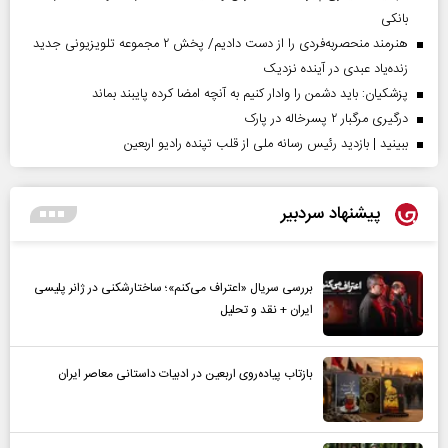
بانکی
هنرمند منحصر‌به‌فردی را از دست دادیم/ پخش ۲ مجموعه تلویزیونی جدید
زنده‌یاد عبدی در آینده نزدیک
پزشکیان: باید دشمن را وادار کنیم به آنچه امضا کرده پایبند بماند
درگیری مرگبار ۲ پسرخاله در پارک
ببینید | بازدید رئیس رسانه ملی از قلب تپنده رادیو اربعین
پیشنهاد سردبیر
بررسی سریال «اعتراف می‌کنم»؛ ساختارشکنی در ژانر پلیسی
ایران + نقد و تحلیل
بازتاب پیاده‌روی اربعین در ادبیات داستانی معاصر ایران