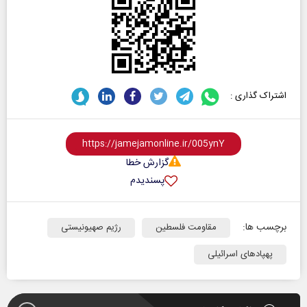
اشتراک گذاری :
گزارش خطا
پسندیدم
برچسب ها:
مقاومت فلسطین
رژیم صهیونیستی
پهپادهای اسرائیلی