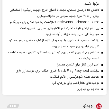
موکول نکنید
کاهش ۲۵ درصدی بستری مجدد با اجرای طرح «پرستار پیگیر» | شناسایی
بیش از ۳۰۰۰ مورد جدید سرطان در خانواده بیماران
Castlevania: Belmont’s Curse؛ بازگشت باشکوه شکارچیان خون‌آشام
روی هر لینکی کلیک نکنید، دام کلاهبرداران سایبری همین‌جاست
سرمایه‌گذاری برای رفاه؛ هزینه یا آینده‌سازی؟
بازگشت مسعود شصت‌چی با دردسر‌های تازه؛ از شایعه حضور در میز مذاکره
تا پایان فیلمبرداری «مرد سه‌هزارچهره»
استعلام وام ضروری ۷۵ میلیون تومانی بازنشستگان کشوری؛ نحوه مشاهده
نتیجه درخواست
اجیر کردن قاتل برای کشتن همسر!
بازگشت Black Flag Resynced خبری جذاب برای دوستداران بازی
معجزه، نقشه شوهرکشی را ناکام گذاشت
توصیه‌های هلال‌احمر برای روز‌های گرم
جام‌جهانی مهاجران
ویدئو