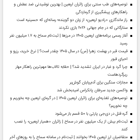
توصیه‌های طب سنتی برای زائران اربعین | بهترین نوشیدنی ضد عطش و
راهکارهای پیشگیری از گرمازدگی
راز ماندگاری «رادیو اربعین» از زبان دو گوینده؛ رسانه‌ای که حسینیه است
ستارگانی که در جام جهانی ۲۰۲۶ بازی نکردند
آغاز رسمی برنامه‌های اربعین ۱۴۰۵ در مرز‌ها | ثبت‌نام سماح به ۱.۷ میلیون نفر
رسید
قیمت قبر در بهشت زهرا (س) در سال ۱۴۰۵ چقدر است؟ | نرخ خرید، رزرو و
احیای قبور
چرا گرد و غبار در ایران تشدید شد؟ | حقابه تالاب‌ها مهم‌ترین راهکار مهار
ریزگردهاست
مجازات سنگین برای آدم‌ربایان گوش‌بر
واکسن جدید سرطان پانکراس امیدبخش شد
توصیه‌های تغذیه‌ای برای زائران اربعین ۱۴۰۵ | در گرمای اربعین چه بخوریم و
چه نخوریم؟
گره قتل در دی‌جی پارتی با ۵۰ قسم باز می‌شود
ثبت‌نام بیش از یک میلیون نفر در سماح | زائران «همیار اربعین» را نصب
کنند
متقاضیان ارز اربعین ۱۴۰۵ بخوانند | ثبت‌نام در سامانه سماح را به روز‌های آخر