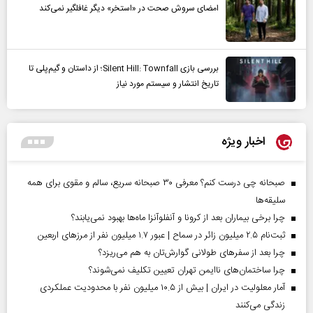
امضای سروش صحت در «استخر» دیگر غافلگیر نمی‌کند
بررسی بازی Silent Hill: Townfall؛ از داستان و گیم‌پلی تا
تاریخ انتشار و سیستم مورد نیاز
اخبار ویژه
صبحانه چی درست کنم؟ معرفی ۳۰ صبحانه سریع، سالم و مقوی برای همه
سلیقه‌ها
چرا برخی بیماران بعد از کرونا و آنفلوآنزا ماه‌ها بهبود نمی‌یابند؟
ثبت‌نام ۲.۵ میلیون زائر در سماح | عبور ۱.۷ میلیون نفر از مرز‌های اربعین
چرا بعد از سفرهای طولانی گوارش‌تان به هم می‌ریزد؟
چرا ساختمان‌های ناایمن تهران تعیین تکلیف نمی‌شوند؟
آمار معلولیت در ایران | بیش از ۱۰.۵ میلیون نفر با محدودیت عملکردی
زندگی می‌کنند