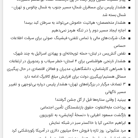
هشدار پلیس برای مسافران شمال؛ مسیر جنوب به شمال چالوس و تهران–
شمال بسته شد
هشدار متخصصان؛ هپاتیت خاموش می‌تواند به سرطان کبد برسد!
اجازه ایجاد مسیر دوم را در تنگه هرمز نمی‌دهیم
هک شرکت‌های مالی با تماس تلفنی؛ فیشینگ صوتی برای سرقت اطلاعات
حساس
نقض آتش‌بس در لبنان؛ حمله توپخانه‌ای و پهپادی اسرائیل به چند شهرک
هشدار نارنجی هواشناسی برای ۴ استان؛ خطر سیلاب و رعدوبرق در ارتفاعات
با همراهی کارشناسان، دانشگاهیان، مدیران و فعالان اقتصادی در حال پیگیری
مسائل هستیم/پیگیری دولت برای افزایش مبلغ کالابرگ ادامه دارد
۳ تصادف مرگبار در بزرگراه‌های تهران؛ هشدار پلیس درباره بی‌توجهی و تغییر
مسیر ناگهانی
ببینید | وقتی ستاره‌ها قبل از گل جشن گرفتند!
پرداخت مابه‌التفاوت حقوق بازنشستگان تأمین اجتماعی
بازگشت مسعود اطیابی با «نسخهٔ آزمایشی» به تلویزیون
ابراهیم حاتمی کیا با خاکستر سبز در شبکه نمایش
مرد عنکبوتی: روز تازه با فروش ۵۰۰ میلیون دلاری در آمریکا رکوردشکنی کرد