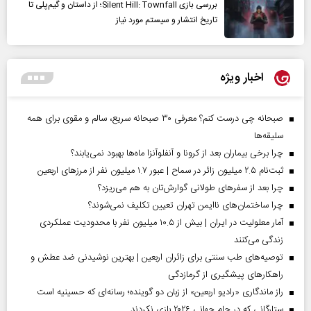
بررسی بازی Silent Hill: Townfall؛ از داستان و گیم‌پلی تا
تاریخ انتشار و سیستم مورد نیاز
اخبار ویژه
صبحانه چی درست کنم؟ معرفی ۳۰ صبحانه سریع، سالم و مقوی برای همه
سلیقه‌ها
چرا برخی بیماران بعد از کرونا و آنفلوآنزا ماه‌ها بهبود نمی‌یابند؟
ثبت‌نام ۲.۵ میلیون زائر در سماح | عبور ۱.۷ میلیون نفر از مرز‌های اربعین
چرا بعد از سفرهای طولانی گوارش‌تان به هم می‌ریزد؟
چرا ساختمان‌های ناایمن تهران تعیین تکلیف نمی‌شوند؟
آمار معلولیت در ایران | بیش از ۱۰.۵ میلیون نفر با محدودیت عملکردی
زندگی می‌کنند
توصیه‌های طب سنتی برای زائران اربعین | بهترین نوشیدنی ضد عطش و
راهکارهای پیشگیری از گرمازدگی
راز ماندگاری «رادیو اربعین» از زبان دو گوینده؛ رسانه‌ای که حسینیه است
ستارگانی که در جام جهانی ۲۰۲۶ بازی نکردند