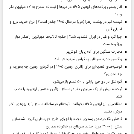
آغاز رسمی برنامه‌های اربعین ۱۴۰۵ در مرز‌ها | ثبت‌نام سماح به ۱.۷ میلیون نفر
رسید
قیمت قبر در بهشت زهرا (س) در سال ۱۴۰۵ چقدر است؟ | نرخ خرید، رزرو و
احیای قبور
چرا گرد و غبار در ایران تشدید شد؟ | حقابه تالاب‌ها مهم‌ترین راهکار مهار
ریزگردهاست
مجازات سنگین برای آدم‌ربایان گوش‌بر
واکسن جدید سرطان پانکراس امیدبخش شد
توصیه‌های تغذیه‌ای برای زائران اربعین ۱۴۰۵ | در گرمای اربعین چه بخوریم و
چه نخوریم؟
گره قتل در دی‌جی پارتی با ۵۰ قسم باز می‌شود
ثبت‌نام بیش از یک میلیون نفر در سماح | زائران «همیار اربعین» را نصب
کنند
متقاضیان ارز اربعین ۱۴۰۵ بخوانند | ثبت‌نام در سامانه سماح را به روز‌های آخر
موکول نکنید
کاهش ۲۵ درصدی بستری مجدد با اجرای طرح «پرستار پیگیر» | شناسایی
بیش از ۳۰۰۰ مورد جدید سرطان در خانواده بیماران