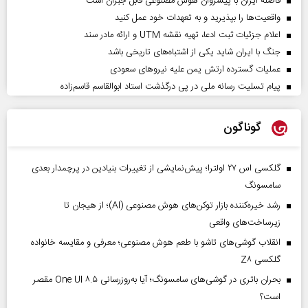
فاصله ایران با پیشرو‌ان هوش مصنوعی قابل جبران است
واقعیت‌ها را بپذیرید و به تعهدات خود عمل کنید
اعلام جزئیات ثبت ادعا، تهیه نقشه UTM و ارائه مادر سند
جنگ با ایران شاید یکی از اشتباه‌های تاریخی باشد
عملیات گسترده ارتش یمن علیه نیروهای سعودی
پیام تسلیت رسانه ملی در پی درگذشت استاد ابوالقاسم قاسم‌زاده
گوناگون
گلکسی اس ۲۷ اولترا؛ پیش‌نمایشی از تغییرات بنیادین در پرچمدار بعدی
سامسونگ
رشد خیره‌کننده بازار توکن‌های هوش مصنوعی (AI)؛ از هیجان تا
زیرساخت‌های واقعی
انقلاب گوشی‌های تاشو‌ با طعم هوش مصنوعی؛ معرفی و مقایسه خانواده
گلکسی Z۸
بحران باتری در گوشی‌های سامسونگ؛ آیا به‌روزرسانی One UI ۸.۵ مقصر
است؟