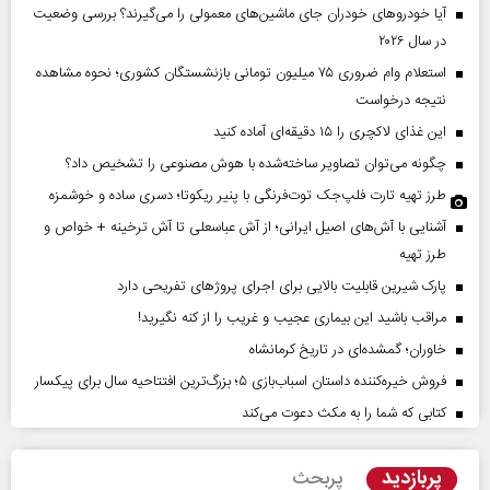
آیا خودروهای خودران جای ماشین‌های معمولی را می‌گیرند؟ بررسی وضعیت
در سال ۲۰۲۶
استعلام وام ضروری ۷۵ میلیون تومانی بازنشستگان کشوری؛ نحوه مشاهده
نتیجه درخواست
این غذای لاکچری را ۱۵ دقیقه‌ای آماده کنید
چگونه می‌توان تصاویر ساخته‌شده با هوش مصنوعی را تشخیص داد؟
طرز تهیه تارت فلپ‌جک توت‌فرنگی با پنیر ریکوتا؛ دسری ساده و خوشمزه
آشنایی با آش‌های اصیل ایرانی؛ از آش عباسعلی تا آش ترخینه + خواص و
طرز تهیه
پارک شیرین قابلیت‌ بالایی برای اجرای پروژهای تفریحی دارد
مراقب باشید این بیماری عجیب و غریب را از کنه نگیرید!
خاوران؛ گمشده‌ای در تاریخ کرمانشاه
فروش خیره‌کننده داستان اسباب‌بازی ۵؛ بزرگ‌ترین افتتاحیه سال برای پیکسار
کتابی که شما را به مکث دعوت می‌کند
پربازدید
پربحث