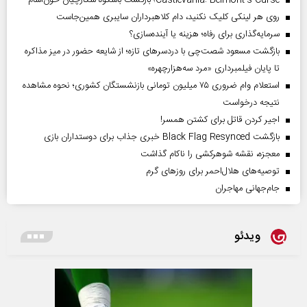
Castlevania: Belmont’s Curse؛ بازگشت باشکوه شکارچیان خون‌آشام
روی هر لینکی کلیک نکنید، دام کلاهبرداران سایبری همین‌جاست
سرمایه‌گذاری برای رفاه؛ هزینه یا آینده‌سازی؟
بازگشت مسعود شصت‌چی با دردسر‌های تازه؛ از شایعه حضور در میز مذاکره
تا پایان فیلمبرداری «مرد سه‌هزارچهره»
استعلام وام ضروری ۷۵ میلیون تومانی بازنشستگان کشوری؛ نحوه مشاهده
نتیجه درخواست
اجیر کردن قاتل برای کشتن همسر!
بازگشت Black Flag Resynced خبری جذاب برای دوستداران بازی
معجزه، نقشه شوهرکشی را ناکام گذاشت
توصیه‌های هلال‌احمر برای روز‌های گرم
جام‌جهانی مهاجران
ویدئو