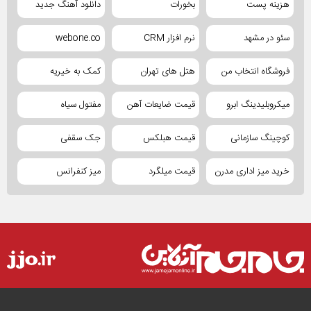
هزینه پست
بخورات
دانلود آهنگ جدید
سئو در مشهد
نرم افزار CRM
webone.co
فروشگاه انتخاب من
هتل های تهران
کمک به خیریه
میکروبلیدینگ ابرو
قیمت ضایعات آهن
مفتول سیاه
کوچینگ سازمانی
قیمت هبلکس
جک سقفی
خرید میز اداری مدرن
قیمت میلگرد
میز کنفرانس