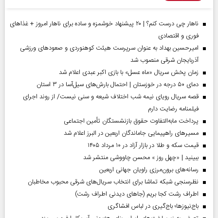
ناهار چی درست کنم؟ | ۲۰ پیشنهاد خوشمزه و ساده برای ناهار امروز + غذاهای
فوری و اقتصادی
امیرحسین بهداد به عنوان سرپرست هیئت کوهنوردی و صعودهای ورزشی
آذربایجان شرقی منصوب شد
زمان پخش سریال «ماه عسل» با بازی اکبر عبدی اعلام شد
دمای ۵۰ درجه در خوزستان | احتمال بارش‌های سیل‌آسا در ۳ استان
قصه سریال رویای نیمه شب اختلاف شیعه و سنی نیست/ از روند اجرای
فیلمنامه رضایت دارم
پرداخت مابه‌التفاوت حقوق بازنشستگان تأمین اجتماعی
مسیر‌های راهپیمایی جاماندگان اربعین در البرز اعلام شد
قیمت سکه و طلا در بازار آزاد در ۱۰ مرداد ۱۴۰۵
ببینید | «چهل روز » محسن چاووشی منتشر شد
رسانه‌های برون‌مرزی راویان جهانی اربعین
نظرسنجی شبکه تماشا برای انتخاب سریال‌های شرقی محبوب مخاطبان
اطراف رشت کجا بریم (جاهای دیدنی اطراف رشت)
باج‌نیوزها؛ باج‌گیری در لباس افشاگری