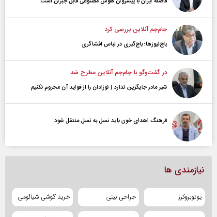
فاصله ایران با پیشرو‌ان هوش مصنوعی قابل جبران است
جام‌جم آنلاین بررسی کرد
باج‌نیوزها؛ باج‌گیری در لباس افشاگری
در گفت‌و‌گو با جام‌جم آنلاین مطرح شد
شیر مادر جایگزین ندارد | نوزادان را از فواید آن محروم نکنیم
فرهنگ اهدای خون باید نسل به نسل منتقل شود
نیازمندی ها
یوتوبروکرز
جراحی بینی
خرید گوشی شیائومی