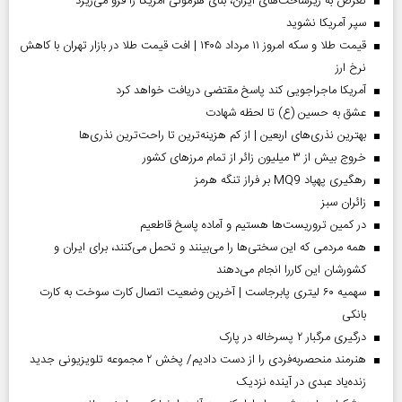
تعرض به زیرساخت‌های ایران، بنای هژمونی آمریکا را فرو می‌ریزد
سپر آمریکا نشوید
قیمت طلا و سکه امروز ۱۱ مرداد ۱۴۰۵ | افت قیمت طلا در بازار تهران با کاهش
نرخ ارز
آمریکا ماجراجویی کند پاسخ مقتضی دریافت خواهد کرد
عشق به حسین (ع) تا لحظه شهادت
بهترین نذری‌های اربعین | از کم هزینه‌ترین تا راحت‌ترین نذری‌ها
خروج بیش از ۳ میلیون زائر از تمام مرز‌های کشور
رهگیری پهپاد MQ9 بر فراز تنگه هرمز
‌زائران سبز
در کمین تروریست‌ها هستیم و آماده پاسخ قاطعیم
همه مردمی که این سختی‌ها را می‌بینند و تحمل می‌کنند، برای ایران و
کشورشان این کاررا انجام می‌دهند
سهمیه ۶۰ لیتری پابرجاست | آخرین وضعیت اتصال کارت سوخت به کارت
بانکی
درگیری مرگبار ۲ پسرخاله در پارک
هنرمند منحصر‌به‌فردی را از دست دادیم/ پخش ۲ مجموعه تلویزیونی جدید
زنده‌یاد عبدی در آینده نزدیک