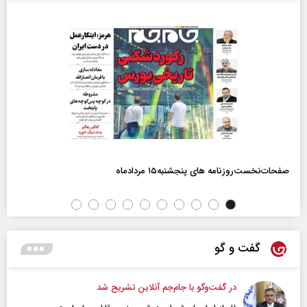
صفحات‌نخست‌روزنامه ها‌ی پنجشنبه‌۱۵ مردادماه
گفت و گو
در گفت‌و‌گو با جام‌جم آنلاین تشریح شد