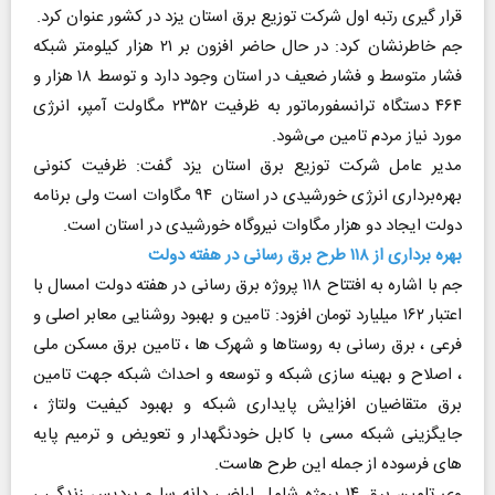
قرار گیری رتبه اول شرکت توزیع برق استان یزد در کشور عنوان کرد.
جم خاطرنشان کرد: در حال حاضر افزون بر ۲۱ هزار کیلومتر شبکه
فشار متوسط و فشار ضعیف در استان وجود دارد و توسط ۱۸ هزار و
۴۶۴ دستگاه ترانسفورماتور به ظرفیت ۲۳۵۲ مگاولت آمپر، انرژی
مورد نیاز مردم تامین می‌شود.
مدیر عامل شرکت توزیع برق استان یزد گفت: ظرفیت کنونی
بهره‌برداری انرژی خورشیدی در استان ۹۴ مگاوات است ولی برنامه
دولت ایجاد دو هزار مگاوات نیروگاه خورشیدی در استان است.
بهره برداری از
۱۱۸
طرح برق رسانی در هفته دولت
جم با اشاره به افتتاح ۱۱۸ پروژه برق رسانی در هفته دولت امسال با
اعتبار ۱۶۲ میلیارد تومان افزود: تامین و بهبود روشنایی معابر اصلی و
فرعی ، برق رسانی به روستاها و شهرک ها ، تامین برق مسکن ملی
، اصلاح و بهینه سازی شبکه و توسعه و احداث شبکه جهت تامین
برق متقاضیان افزایش پایداری شبکه و بهبود کیفیت ولتاژ ،
جایگزینی شبکه مسی با کابل خودنگهدار و تعویض و ترمیم پایه
های فرسوده از جمله این طرح هاست.
وی تامین برق ۱۴ پروژه شامل اراضی دانه سا و پردیس زندگی ،