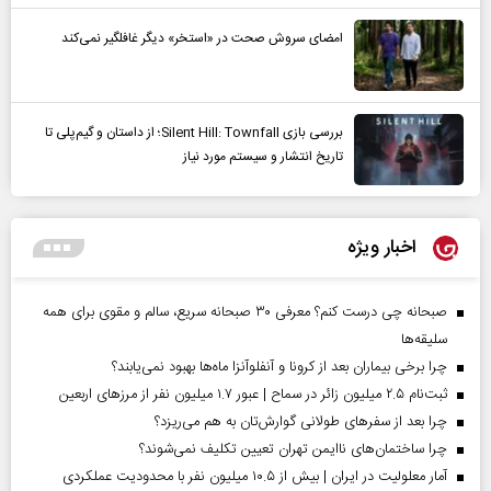
امضای سروش صحت در «استخر» دیگر غافلگیر نمی‌کند
بررسی بازی Silent Hill: Townfall؛ از داستان و گیم‌پلی تا
تاریخ انتشار و سیستم مورد نیاز
اخبار ویژه
صبحانه چی درست کنم؟ معرفی ۳۰ صبحانه سریع، سالم و مقوی برای همه
سلیقه‌ها
چرا برخی بیماران بعد از کرونا و آنفلوآنزا ماه‌ها بهبود نمی‌یابند؟
ثبت‌نام ۲.۵ میلیون زائر در سماح | عبور ۱.۷ میلیون نفر از مرز‌های اربعین
چرا بعد از سفرهای طولانی گوارش‌تان به هم می‌ریزد؟
چرا ساختمان‌های ناایمن تهران تعیین تکلیف نمی‌شوند؟
آمار معلولیت در ایران | بیش از ۱۰.۵ میلیون نفر با محدودیت عملکردی