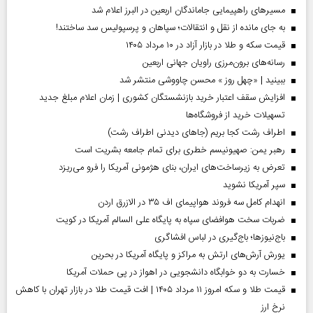
مسیر‌های راهپیمایی جاماندگان اربعین در البرز اعلام شد
به جای مانده از نقل و انتقالات؛ سپاهان و پرسپولیس سد ساختند!
قیمت سکه و طلا در بازار آزاد در ۱۰ مرداد ۱۴۰۵
رسانه‌های برون‌مرزی راویان جهانی اربعین
ببینید | «چهل روز » محسن چاووشی منتشر شد
افزایش سقف اعتبار خرید بازنشستگان کشوری | زمان اعلام مبلغ جدید
تسهیلات خرید از فروشگاه‌ها
اطراف رشت کجا بریم (جاهای دیدنی اطراف رشت)
رهبر یمن: صهیونیسم خطری برای تمام جامعه بشریت است
تعرض به زیرساخت‌های ایران، بنای هژمونی آمریکا را فرو می‌ریزد
سپر آمریکا نشوید
انهدام کامل سه فروند هواپیمای اف ۳۵ در الازرق اردن
ضربات سخت هوافضای سپاه به پایگاه علی السالم آمریکا در کویت
باج‌نیوزها؛ باج‌گیری در لباس افشاگری
یورش آرش‌های ارتش به مراکز و پایگاه‌ آمریکا در بحرین
خسارت به دو خوابگاه دانشجویی در اهواز در پی حملات آمریکا
قیمت طلا و سکه امروز ۱۱ مرداد ۱۴۰۵ | افت قیمت طلا در بازار تهران با کاهش
نرخ ارز