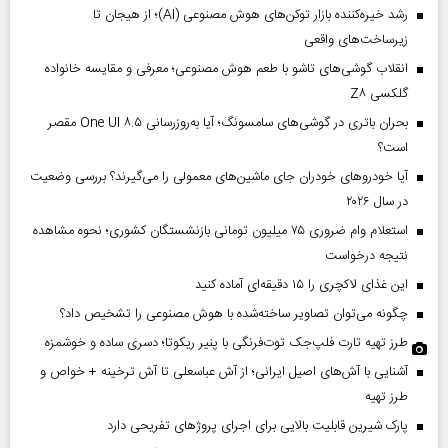
رشد خیره‌کننده بازار توکن‌های هوش مصنوعی (AI)؛ از هیجان تا
زیرساخت‌های واقعی
انقلاب گوشی‌های تاشو‌ با طعم هوش مصنوعی؛ معرفی و مقایسه خانواده
گلکسی Z۸
بحران باتری در گوشی‌های سامسونگ؛ آیا به‌روزرسانی One UI ۸.۵ مقصر
است؟
آیا خودروهای خودران جای ماشین‌های معمولی را می‌گیرند؟ بررسی وضعیت
در سال ۲۰۲۶
استعلام وام ضروری ۷۵ میلیون تومانی بازنشستگان کشوری؛ نحوه مشاهده
نتیجه درخواست
این غذای لاکچری را ۱۵ دقیقه‌ای آماده کنید
چگونه می‌توان تصاویر ساخته‌شده با هوش مصنوعی را تشخیص داد؟
طرز تهیه تارت فلپ‌جک توت‌فرنگی با پنیر ریکوتا؛ دسری ساده و خوشمزه
آشنایی با آش‌های اصیل ایرانی؛ از آش عباسعلی تا آش ترخینه + خواص و
طرز تهیه
پارک شیرین قابلیت‌ بالایی برای اجرای پروژهای تفریحی دارد