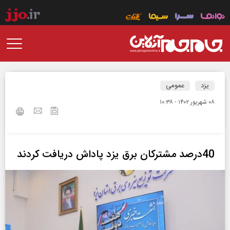
یزد
عمومی
۰۸ شهريور ۱۴۰۲ - ۱۰:۳۸
40درصد مشترکان برق یزد پاداش دریافت کردند