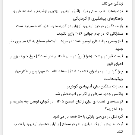
زندگی می‌کنند
توصیه‌های طب سنتی برای زائران اربعین | بهترین نوشیدنی ضد عطش و
راهکارهای پیشگیری از گرمازدگی
راز ماندگاری «رادیو اربعین» از زبان دو گوینده؛ رسانه‌ای که حسینیه است
ستارگانی که در جام جهانی ۲۰۲۶ بازی نکردند
آغاز رسمی برنامه‌های اربعین ۱۴۰۵ در مرز‌ها | ثبت‌نام سماح به ۱.۷ میلیون نفر
رسید
قیمت قبر در بهشت زهرا (س) در سال ۱۴۰۵ چقدر است؟ | نرخ خرید، رزرو و
احیای قبور
چرا گرد و غبار در ایران تشدید شد؟ | حقابه تالاب‌ها مهم‌ترین راهکار مهار
ریزگردهاست
مجازات سنگین برای آدم‌ربایان گوش‌بر
واکسن جدید سرطان پانکراس امیدبخش شد
توصیه‌های تغذیه‌ای برای زائران اربعین ۱۴۰۵ | در گرمای اربعین چه بخوریم و
چه نخوریم؟
گره قتل در دی‌جی پارتی با ۵۰ قسم باز می‌شود
ثبت‌نام بیش از یک میلیون نفر در سماح | زائران «همیار اربعین» را نصب
کنند