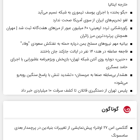
خارجه ایتالیا
«بگو بخند» با اجرای یوسف تیموری به شبکه نسیم می‌آید
لغو تحریم‌های ایران از سوی آمریکا صحت ندارد
رکوردشکنی تردد اربعینی؛ ۶۰ میلیون عبور از مرزهای هفت‌گانه ثبت شد | مهران
همچنان پرترددترین مرز زائران
بیانیه مهم نیروهای مسلح یمن درباره حمله به نفتکش سعودی "وفاء"
فاجعه صاعقه در هند؛ ۱۴ نفر در ایالت جارکند جان باختند
«حنین» دوباره روی آنتن شبکه تهران؛ بازپخش ویژه‌برنامه عاشورایی با اجرای
حامد عسگری
هشدار بی‌سابقه صنعا به عربستان؛ «تشدید تنش با پاسخ سنگین روبه‌رو
می‌شود»
پلیس تهران از دستگیری قاتلان تا کشف سرقت ۱۰ میلیاردی خبر داد
گوناگون
گلکسی اس ۲۷ اولترا؛ پیش‌نمایشی از تغییرات بنیادین در پرچمدار بعدی
سامسونگ