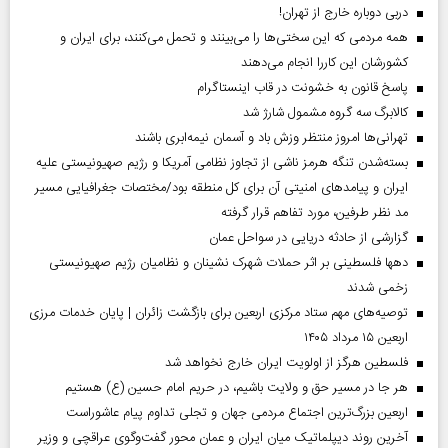
دربی دوباره خارج از تهران!
همه مردمی که این سختی‌ها را می‌بینند و تحمل می‌کنند، برای ایران و
کشورشان این کاررا انجام می‌دهند
پاسخ قانون به خشونت در قاب اینستاگرام
کالابرگ سه گروه مشمول شارژ شد
تهرانی‌ها امروز منتظر وزش باد و آسمان نیمه‌ابری باشند
بسته‌شدن تنگه هرمز ناشی از تجاوز نظامی آمریکا و رژیم صهیونیستی علیه
ایران و پیامد‌های امنیتی آن برای کل منطقه بود/مختصات جغرافیایی مسیر
مد نظر طرفین، مورد تفاهم قرار گرفته
گزارشی از حادثه دریایی در سواحل عمان
دهها فلسطینی بر اثر حملات شهرک نشینان و نظامیان رژیم صهیونیستی
زخمی شدند
توصیه‌های مهم ستاد مرکزی اربعین برای بازگشت زائران | پایان خدمات مرزی
اربعین ۱۵ مرداد ۱۴۰۵
فلسطین هرگز از اولویت ایران خارج نخواهد شد
هر جا در مسیر حق و ولایت باشیم، در حریم امام حسین (ع) هستیم
اربعین بزرگ‌ترین اجتماع مردمی جهان و تجلی تداوم پیام عاشوراست
آخرین روند دیپلماتیک میان ایران و عمان محور گفت‌وگوی عراقچی و وزیر