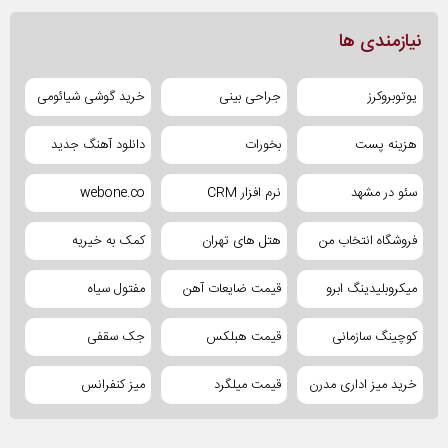
نیازمندی ها
یوتوبروکرز
جراحی بینی
خرید گوشی شیائومی
هزینه پست
بخورات
دانلود آهنگ جدید
سئو در مشهد
نرم افزار CRM
webone.co
فروشگاه انتخاب من
هتل های تهران
کمک به خیریه
میکروبلیدینگ ابرو
قیمت ضایعات آهن
مفتول سیاه
کوچینگ سازمانی
قیمت هبلکس
جک سقفی
خرید میز اداری مدرن
قیمت میلگرد
میز کنفرانس