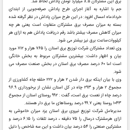
برق این مشترکان ۸.۵ میلیارد تومان پاداش لحاظ شد.
جم با اشاره به آغاز اجرای طرح پاداش صرفه‌جویی از ابتدای
خردادماه امسال افزود: در این طرح میزان پاداش در نظر گرفته شده
بسته به میزان مصرف برق مشترکان متفاوت است یعنی هر چه
میزان کاهش مصرف بیشتر باشد رقم دریافت پاداش هم به ازای هر
کیلووات‌ساعت برق نیز بیشتر می شود.
وی تعداد مشترکان شرکت توزیع برق استان را ۷۶۵ هزار و ۷۱۲ مورد
بیان و اظهار داشت: بیشترین مشترکان مربوط به بخش خانگی
است اما ۶۰ درصد مصرف برق استان در بخش صنعت مصرف می
شود.
وی با بیان اینکه برق دار شدن ۲ هزار و ۲۲۲ حلقه چاه کشاورزی از
مجموع ۲ هزار و ۲۹۳ چاه در کل استان نشان از برخورداری ۹۶.۹
درصد چاه از نعمت برق است، گفت : ۹۹۲ روستای استان از مجموع
۱۰۴۳ روستا یعنی ۹۹.۷ درصد روستاهای ما برق دار هستند.
مدیرعامل شرکت توزیع نیروی برق استان یزد میزان خاموشی به
ازای هرمشترک درسال را ۷۵ دقیقه ، درصد تلفات را ۶.۱۵ درصد و
مشترکین صنعتی را ۵۴ درصد بیان داشت و این سه شاخص را دلیل