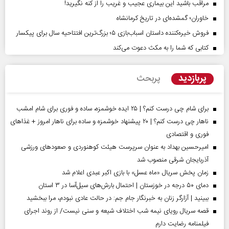
مراقب باشید این بیماری عجیب و غریب را از کنه نگیرید!
خاوران؛ گمشده‌ای در تاریخ کرمانشاه
فروش خیره‌کننده داستان اسباب‌بازی ۵؛ بزرگ‌ترین افتتاحیه سال برای پیکسار
کتابی که شما را به مکث دعوت می‌کند
پربازدید
پربحث
برای شام چی درست کنم؟ | ۲۵ ایده خوشمزه، ساده و فوری برای شام امشب
ناهار چی درست کنم؟ | ۲۰ پیشنهاد خوشمزه و ساده برای ناهار امروز + غذاهای
فوری و اقتصادی
امیرحسین بهداد به عنوان سرپرست هیئت کوهنوردی و صعودهای ورزشی
آذربایجان شرقی منصوب شد
زمان پخش سریال «ماه عسل» با بازی اکبر عبدی اعلام شد
دمای ۵۰ درجه در خوزستان | احتمال بارش‌های سیل‌آسا در ۳ استان
ببینید | آزارگر زنان به خبرنگار جام جم: در حالت عادی نبودم، مرا ببخشید
قصه سریال رویای نیمه شب اختلاف شیعه و سنی نیست/ از روند اجرای
فیلمنامه رضایت دارم