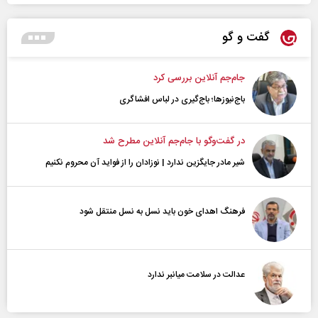
گفت و گو
جام‌جم آنلاین بررسی کرد
باج‌نیوزها؛ باج‌گیری در لباس افشاگری
در گفت‌و‌گو با جام‌جم آنلاین مطرح شد
شیر مادر جایگزین ندارد | نوزادان را از فواید آن محروم نکنیم
فرهنگ اهدای خون باید نسل به نسل منتقل شود
عدالت در سلامت میانبر ندارد