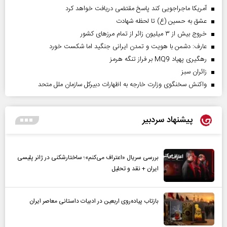
آمریکا ماجراجویی کند پاسخ مقتضی دریافت خواهد کرد
عشق به حسین (ع) تا لحظه شهادت
خروج بیش از ۳ میلیون زائر از تمام مرز‌های کشور
عارف: دشمن با هویت و تمدن ایرانی جنگید اما شکست خورد
رهگیری پهپاد MQ9 بر فراز تنگه هرمز
‌زائران سبز
واکنش سخنگوی وزارت خارجه به اظهارات دبیرکل سازمان ملل متحد
پیشنهاد سردبیر
بررسی سریال «اعتراف می‌کنم»؛ ساختارشکنی در ژانر پلیسی
ایران + نقد و تحلیل
بازتاب پیاده‌روی اربعین در ادبیات داستانی معاصر ایران