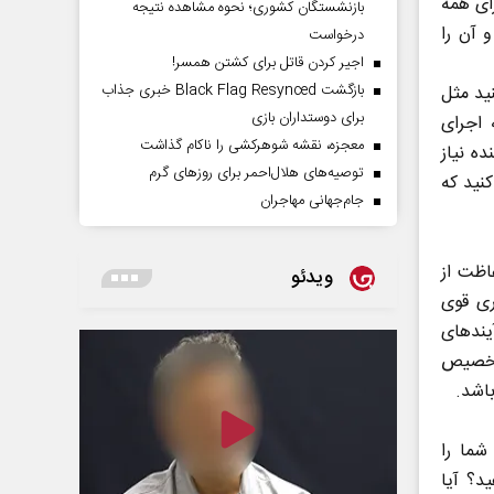
رای همه
بازنشستگان کشوری؛ نحوه مشاهده نتیجه
 آن را
درخواست
اجیر کردن قاتل برای کشتن همسر!
بازگشت Black Flag Resynced خبری جذاب
نید مثل
برای دوستداران بازی
 اجرای
معجزه، نقشه شوهرکشی را ناکام گذاشت
ه نیاز
توصیه‌های هلال‌احمر برای روز‌های گرم
کنید که
جام‌جهانی مهاجران
اظت از
ویدئو
ری قوی
ند‌های
 تخصیص
اشد.
شما را
د؟ آیا