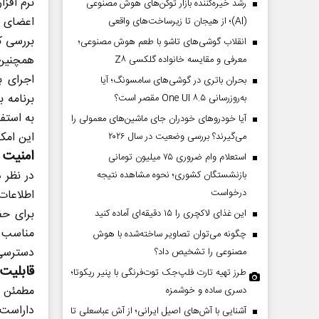
نرم افزا
رشد خیره‌کننده بازار توکن‌های هوش مصنوعی
اعضای ت
(AI)؛ از هیجان تا زیرساخت‌های واقعی
بررسی کن
انقلاب گوشی‌های تاشو‌ با طعم هوش مصنوعی؛
همچنین ق
معرفی و مقایسه خانواده گلکسی Z۸
اجرای ب
بحران باتری در گوشی‌های سامسونگ؛ آیا
برنامه 
به‌روزرسانی One UI ۸.۵ مقصر است؟
به استفا
آیا خودروهای خودران جای ماشین‌های معمولی را
این امکا
می‌گیرند؟ بررسی وضعیت در سال ۲۰۲۶
امنیت 
استعلام وام ضروری ۷۵ میلیون تومانی
در نظر 
بازنشستگان کشوری؛ نحوه مشاهده نتیجه
درخواست
اطلاعات
برای حف
این غذای لاکچری را ۱۵ دقیقه‌ای آماده کنید
مناسب ب
چگونه می‌توان تصاویر ساخته‌شده با هوش
دسترسی 
مصنوعی را تشخیص داد؟
قابلیت 
طرز تهیه تارت فلپ‌جک توت‌فرنگی با پنیر ریکوتا؛
مطمئن ش
دسری ساده و خوشمزه
داراست.
آشنایی با آش‌های اصیل ایرانی؛ از آش عباسعلی تا