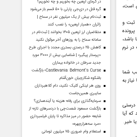
در گرمای اربعین چه بخوریم و چه نخوریم؟
ی است،
گره قتل در دی‌جی پارتی با ۵۰ قسم باز می‌شود
ثبت‌نام بیش از یک میلیون نفر در سماح |
 ثبت و
زائران «همیار اربعین» را نصب کنند
پرونده
متقاضیان ارز اربعین ۱۴۰۵ بخوانند | ثبت‌نام در
 باشد،
سامانه سماح را به روز‌های آخر موکول نکنید
در نرم
کاهش ۲۵ درصدی بستری مجدد با اجرای طرح
«پرستار پیگیر» | شناسایی بیش از ۳۰۰۰ مورد
جدید سرطان در خانواده بیماران
Castlevania: Belmont’s Curse؛ بازگشت
طب شما
باشکوه شکارچیان خون‌آشام
نیاز به
روی هر لینکی کلیک نکنید، دام کلاهبرداران
سایبری همین‌جاست
سرمایه‌گذاری برای رفاه؛ هزینه یا آینده‌سازی؟
 درستی
بازگشت مسعود شصت‌چی با دردسر‌های تازه؛ از
که آیا
شایعه حضور در میز مذاکره تا پایان فیلمبرداری
ا خیر.
«مرد سه‌هزارچهره»
استعلام وام ضروری ۷۵ میلیون تومانی