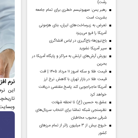
رشت)
رهبر یمن: صهیونیسم خطری برای تمام جامعه
بشریت است
تعرض به زیرساخت‌های ایران، بنای هژمونی
آمریکا را فرو می‌ریزد
باج‌نیوزها؛ باج‌گیری در لباس افشاگری
سپر آمریکا نشوید
یورش آرش‌های ارتش به مراکز و پایگاه‌ آمریکا در
بحرین
قیمت طلا و سکه امروز ۱۱ مرداد ۱۴۰۵ | افت
قیمت طلا در بازار تهران با کاهش نرخ ارز
نرم افزا
آمریکا ماجراجویی کند پاسخ مقتضی دریافت
این نر
خواهد کرد
تاریخچ
عشق به حسین (ع) تا لحظه شهادت
وبسایت 
نظرسنجی شبکه تماشا برای انتخاب سریال‌های
شرقی محبوب مخاطبان
خروج بیش از ۳ میلیون زائر از تمام مرز‌های
کشور