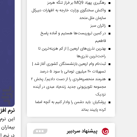
رهگیری پهپاد MQ9 بر فراز تنگه هرمز
واکنش سخنگوی وزارت خارجه به اظهارات دبیرکل
سازمان ملل متحد
‌زائران سبز
در کمین تروریست‌ها هستیم و آماده پاسخ
قاطعیم
بهترین نذری‌های اربعین | از کم هزینه‌ترین تا
راحت‌ترین نذری‌ها
ثبت‌نام وام اربعین بازنشستگان کشوری آغاز شد |
تسهیلات ۲۰ میلیون تومانی با سود ۵ درصد
هنرمند منحصر‌به‌فردی را از دست دادیم/ پخش ۲
مجموعه تلویزیونی جدید زنده‌یاد عبدی در آینده
نزدیک
پزشکیان: باید دشمن را وادار کنیم به آنچه امضا
نرم افز
کرده پایبند بماند
این نرم
بیماران
پیشنهاد سردبیر
در نرم 