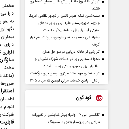
تهرانی‌ها امروز منتظر وزش باد و آسمان نیمه‌ابری
مطمئن ش
باشند
دارا می‌
بسته‌شدن تنگه هرمز ناشی از تجاوز نظامی آمریکا
به عنوا
و رژیم صهیونیستی علیه ایران و پیامد‌های
نگهداری
امنیتی آن برای کل منطقه بود/مختصات
بیماران
جغرافیایی مسیر مد نظر طرفین، مورد تفاهم قرار
دارای ا
گرفته
گزارشی از حادثه دریایی در سواحل عمان
افزاری 
دهها فلسطینی بر اثر حملات شهرک نشینان و
سازگار
نظامیان رژیم صهیونیستی زخمی شدند
مطمئن ش
توصیه‌های مهم ستاد مرکزی اربعین برای بازگشت
(مانند د
زائران | پایان خدمات مرزی اربعین ۱۵ مرداد ۱۴۰۵
سرور‌ها
استقرار
گوناگون
اطمینان
انجام د
شرکت پشت
گلکسی اس ۲۷ اولترا؛ پیش‌نمایشی از تغییرات
قابلیت 
بنیادین در پرچمدار بعدی سامسونگ