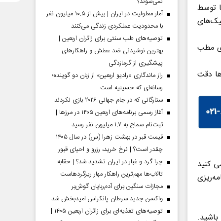
نمی‌شوند؟
ا توسط
آمار معلولیت در ایران | بیش از ۱۰.۵ میلیون نفر
نیک‌های
با محدودیت عملکردی زندگی می‌کنند
توصیه‌های طب سنتی برای زائران اربعین |
ری مطب
بهترین نوشیدنی ضد عطش و راهکارهای
پیشگیری از گرمازدگی
ها دقت
راز ماندگاری «رادیو اربعین» از زبان دو گوینده؛
رسانه‌ای که حسینیه است
ستارگانی که در جام جهانی ۲۰۲۶ بازی نکردند
آغاز رسمی برنامه‌های اربعین ۱۴۰۵ در مرز‌ها |
ثبت‌نام سماح به ۱.۷ میلیون نفر رسید
قیمت قبر در بهشت زهرا (س) در سال ۱۴۰۵
چقدر است؟ | نرخ خرید، رزرو و احیای قبور
چرا گرد و غبار در ایران تشدید شد؟ | حقابه
ی کنید
تالاب‌ها مهم‌ترین راهکار مهار ریزگردهاست
ه‌ریزی
مجازات سنگین برای آدم‌ربایان گوش‌بر
واکسن جدید سرطان پانکراس امیدبخش شد
توصیه‌های تغذیه‌ای برای زائران اربعین ۱۴۰۵ |
باشید.