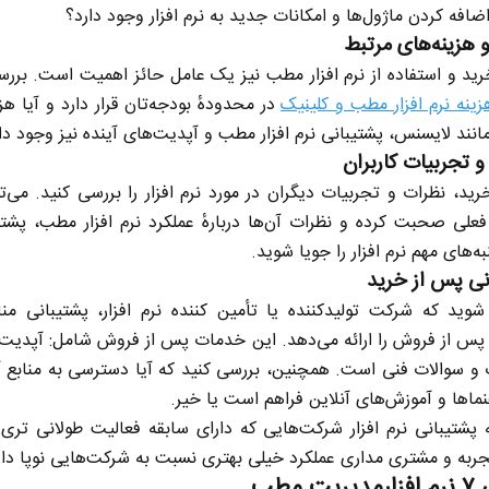
ضافه کردن ماژول‌ها و امکانات جدید به نرم افزار وجود دارد؟
 هزینه‌های مرتبط
رید و استفاده از نرم افزار مطب نیز یک عامل حائز اهمیت است. بررس
زینه نرم افزار مطب و کلینیک
در محدودهٔ بودجه‌تان قرار دارد و آیا هز
انند لایسنس، پشتیبانی نرم افزار مطب و آپدیت‌های آینده نیز وجود دار
 تجربیات کاربران
رید، نظرات و تجربیات دیگران در مورد نرم افزار را بررسی کنید. می‌تو
 فعلی صحبت کرده و نظرات آن‌ها دربارهٔ عملکرد نرم افزار مطب، پشتی
ر برابر
از باتلاق انرژی تا بن‌بست ترامپ
حک
ه‌های مهم نرم افزار را جویا شوید.
نر
نی پس از خرید
اجتماعی
رضا سپهوند - سخنگوی کمیسیون انرژی مجلس
وید که شرکت تولیدکننده یا تأمین کننده نرم افزار، پشتیبانی م
س از فروش را ارائه می‌دهد. این خدمات پس از فروش شامل: آپدیت‌ه
 و سوالات فنی است. همچنین، بررسی کنید که آیا دسترسی به منابع 
ما‌ها و آموزش‌های آنلاین فراهم است یا خیر.
ه پشتیبانی نرم افزار شرکت‌هایی که دارای سابقه فعالیت طولانی تری
جربه و مشتری مداری عملکرد خیلی بهتری نسبت به شرکت‌هایی نوپا دار
ت مطب