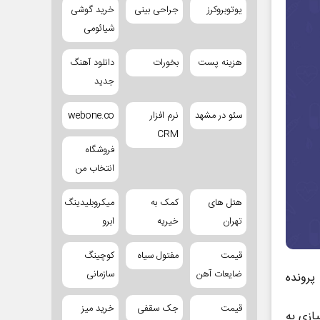
یوتوبروکرز
جراحی بینی
خرید گوشی
شیائومی
هزینه پست
بخورات
دانلود آهنگ
جدید
سئو در مشهد
نرم افزار
webone.co
CRM
فروشگاه
انتخاب من
هتل های
کمک به
میکروبلیدینگ
تهران
خیریه
ابرو
قیمت
مفتول سیاه
کوچینگ
ضایعات آهن
سازمانی
پرونده
قیمت
جک سقفی
خرید میز
ازی به