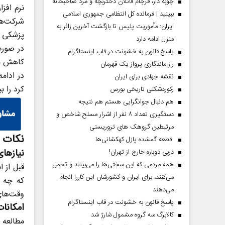
چوبه دار، فرجام قاتلان دختربچه و مرد صاحبخانه
نرم افز
ببینید | فرمانده کل انتظامی جمهوری اسلامی
شرکت‌های
ایران­: مأموریت پلیس تا بازگشت آخرین زائر به
پزشکی را
منزل ادامه دارد
در صورت
پاسخ قانون به خشونت در قاب اینستاگرام
کاهش می
راز ماندگاری پرواز یک قهرمان
در ادام
نقشه جهادی برای ایران
کرد را ب
رکوردشکنی تاریخی بورس
هم دنبال جوانگرایی هستم هم نتیجه
دستگیری تعداد ۸ نفر از اشرار مسلح شاخص و
مرتبطین گروهک های تروریستی
نکات م
قطعه گمشده پازل کهکشانی‌ها
نیاز‌ها
دربی دوباره خارج از تهران!
همه مردمی که این سختی‌ها را می‌بینند و تحمل
قبل از 
می‌کنند، برای ایران و کشورشان این کاررا انجام
که چه ق
می‌دهند
وقت‌های
پاسخ قانون به خشونت در قاب اینستاگرام
امکانات
کالابرگ سه گروه مشمول شارژ شد
مطالعه 