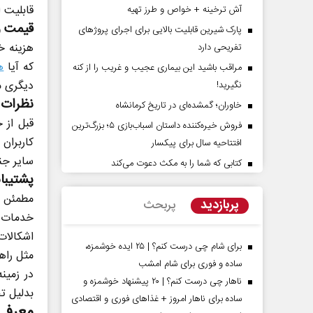
قابلیت ا
آش ترخینه + خواص و طرز تهیه
قیمت و
پارک شیرین قابلیت‌ بالایی برای اجرای پروژهای
هزینه خ
تفریحی دارد
که آیا
ه
مراقب باشید این بیماری عجیب و غریب را از کنه
دیگری م
نگیرید!
نظرات و
خاوران؛ گمشده‌ای در تاریخ کرمانشاه
قبل از خ
فروش خیره‌کننده داستان اسباب‌بازی ۵؛ بزرگ‌ترین
کاربران
افتتاحیه سال برای پیکسار
پشت‌پرده تهدیدات کوتاه‏‌مدت و
اربعین نماد مقاومت د
سایر جنب
ادعا‌های خلاف واقع آمریکا
استکبار‌
کتابی که شما را به مکث دعوت می‌کند
پشتیبا
می‌نمین - تحلیلگر مسائل سیاسی
رحمت‌الله نوروزی - عضو کمیسیون 
مطمئن ش
پربازدید
پربحث
مجلس
خدمات پ
اشکالات
برای شام چی درست کنم؟ | ۲۵ ایده خوشمزه،
مثل راهن
ساده و فوری برای شام امشب
در زمین
ناهار چی درست کنم؟ | ۲۰ پیشنهاد خوشمزه و
بدلیل ت
ساده برای ناهار امروز + غذاهای فوری و اقتصادی
معرفی ۷ نرم افزارمدیری