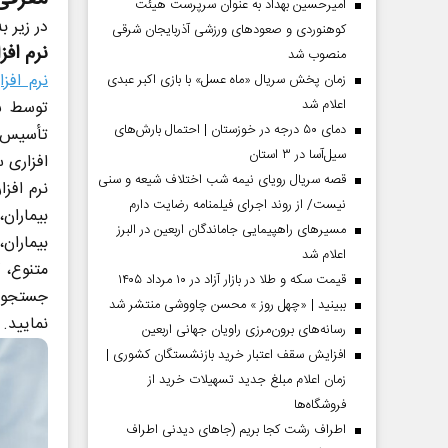
امیرحسین بهداد به عنوان سرپرست هیئت
در زیر به ترتیب به ۷ نر
کوهنوردی و صعودهای ورزشی آذربایجان شرقی
نرم افز
منصوب شد
نرم افز
زمان پخش سریال «ماه عسل» با بازی اکبر عبدی
اعلام شد
دمای ۵۰ درجه در خوزستان | احتمال بارش‌های
سیل‌آسا در ۳ استان
افزاری س
قصه سریال رویای نیمه شب اختلاف شیعه و سنی
نرم افز
نیست/ از روند اجرای فیلمنامه رضایت دارم
بیمارا
مسیر‌های راهپیمایی جاماندگان اربعین در البرز
بیماران
اعلام شد
مردادماه
صفحات نخست روزنامه ها‌ی‌سه‌شنبه ۶ مردادماه
صفحات
متنوع، 
قیمت سکه و طلا در بازار آزاد در ۱۰ مرداد ۱۴۰۵
جستجوی 
ببینید | «چهل روز » محسن چاووشی منتشر شد
نمایید.
رسانه‌های برون‌مرزی راویان جهانی اربعین
افزایش سقف اعتبار خرید بازنشستگان کشوری |
زمان اعلام مبلغ جدید تسهیلات خرید از
فروشگاه‌ها
اطراف رشت کجا بریم (جاهای دیدنی اطراف