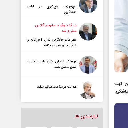
باج‌نیوزها؛ باج‌گیری در لباس
افشاگری
در گفت‌و‌گو با جام‌جم آنلاین
مطرح شد
شیر مادر جایگزین ندارد | نوزادان را
از فواید آن محروم نکنیم
فرهنگ اهدای خون باید نسل به
نسل منتقل شود
ن ثبت
عدالت در سلامت میانبر ندارد
زشکی،
نیازمندی ها