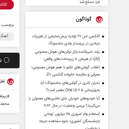
فرد مسلح شد
گوناگون
برچسب ه
گلکسی اس ۲۷ اولترا؛ پیش‌نمایشی از تغییرات
آهنگ
بنیادین در پرچمدار بعدی سامسونگ
رشد خیره‌کننده بازار توکن‌های هوش مصنوعی
(AI)؛ از هیجان تا زیرساخت‌های واقعی
ن
انقلاب گوشی‌های تاشو‌ با طعم هوش مصنوعی؛
معرفی و مقایسه خانواده گلکسی Z۸
اخب
بحران باتری در گوشی‌های سامسونگ؛ آیا
به‌روزرسانی One UI ۸.۵ مقصر است؟
#نرم‌اف
آیا خودروهای خودران جای ماشین‌های معمولی را
سه‌بعد
می‌گیرند؟ بررسی وضعیت در سال ۲۰۲۶
استعلام وام ضروری ۷۵ میلیون تومانی
بازنشستگان کشوری؛ نحوه مشاهده نتیجه
درخواست