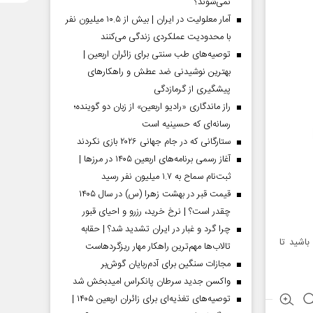
نمی‌شوند؟
آمار معلولیت در ایران | بیش از ۱۰.۵ میلیون نفر
با محدودیت عملکردی زندگی می‌کنند
توصیه‌های طب سنتی برای زائران اربعین |
بهترین نوشیدنی ضد عطش و راهکارهای
پیشگیری از گرمازدگی
راز ماندگاری «رادیو اربعین» از زبان دو گوینده؛
رسانه‌ای که حسینیه است
ستارگانی که در جام جهانی ۲۰۲۶ بازی نکردند
آغاز رسمی برنامه‌های اربعین ۱۴۰۵ در مرز‌ها |
ثبت‌نام سماح به ۱.۷ میلیون نفر رسید
قیمت قبر در بهشت زهرا (س) در سال ۱۴۰۵
چقدر است؟ | نرخ خرید، رزرو و احیای قبور
چرا گرد و غبار در ایران تشدید شد؟ | حقابه
باشید تا
تالاب‌ها مهم‌ترین راهکار مهار ریزگردهاست
مجازات سنگین برای آدم‌ربایان گوش‌بر
واکسن جدید سرطان پانکراس امیدبخش شد
توصیه‌های تغذیه‌ای برای زائران اربعین ۱۴۰۵ |