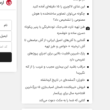
ارس
این غذای لاکچری را ۱۵ دقیقه‌ای آماده کنید
چگونه می‌توان تصاویر ساخته‌شده با هوش
مصنوعی را تشخیص داد؟
طرز تهیه تارت فلپ‌جک توت‌فرنگی با پنیر ریکوتا؛
دسری ساده و خوشمزه
آشنایی با آش‌های اصیل ایرانی؛ از آش عباسعلی تا
آش ترخینه + خواص و طرز تهیه
اربعین نماد مقاومت در برابر
از باتلاق انرژی تا ب
پارک شیرین قابلیت‌ بالایی برای اجرای پروژهای
استکبار‌
تفریحی دارد
مراقب باشید این بیماری عجیب و غریب را از کنه
‌الله نوروزی - عضو کمیسیون اجتماعی
رضا سپهوند - سخنگوی کمیسیون 
نگیرید!
س
خاوران؛ گمشده‌ای در تاریخ کرمانشاه
فروش خیره‌کننده داستان اسباب‌بازی ۵؛ بزرگ‌ترین
افتتاحیه سال برای پیکسار
کتابی که شما را به مکث دعوت می‌کند