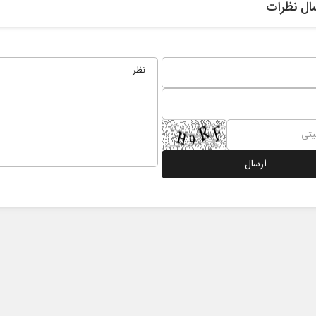
ال نظرات
ن‌بست ترامپ
زمان در افق ایران
انرژی مجلس
سعدالله زارعی - کارشناس ارشد مسائل منطقه
دکتر یدالل