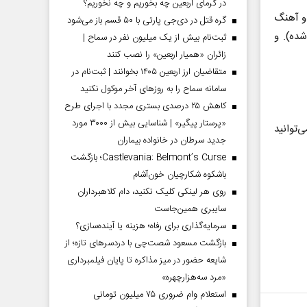
در گرمای اربعین چه بخوریم و چه نخوریم؟
دو آهنگ
گره قتل در دی‌جی پارتی با ۵۰ قسم باز می‌شود
ده). و
ثبت‌نام بیش از یک میلیون نفر در سماح |
زائران «همیار اربعین» را نصب کنند
متقاضیان ارز اربعین ۱۴۰۵ بخوانند | ثبت‌نام در
سامانه سماح را به روز‌های آخر موکول نکنید
کاهش ۲۵ درصدی بستری مجدد با اجرای طرح
«پرستار پیگیر» | شناسایی بیش از ۳۰۰۰ مورد
‌توانید
جدید سرطان در خانواده بیماران
Castlevania: Belmont’s Curse؛ بازگشت
باشکوه شکارچیان خون‌آشام
روی هر لینکی کلیک نکنید، دام کلاهبرداران
سایبری همین‌جاست
سرمایه‌گذاری برای رفاه؛ هزینه یا آینده‌سازی؟
بازگشت مسعود شصت‌چی با دردسر‌های تازه؛ از
شایعه حضور در میز مذاکره تا پایان فیلمبرداری
«مرد سه‌هزارچهره»
استعلام وام ضروری ۷۵ میلیون تومانی