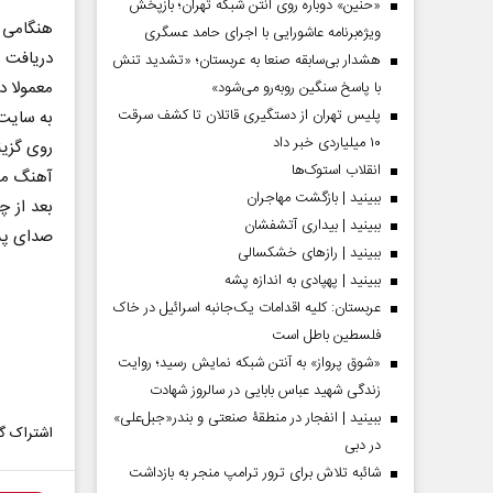
«حنین» دوباره روی آنتن شبکه تهران؛ بازپخش
هنگامی ک
ویژه‌برنامه عاشورایی با اجرای حامد عسگری
دریافت 
هشدار بی‌سابقه صنعا به عربستان؛ «تشدید تنش
معمولا در کمتر از ۱۰ثانیه می‌توانی
با پاسخ سنگین روبه‌رو می‌شود»
پلیس تهران از دستگیری قاتلان تا کشف سرقت
به سایت vocalremover.org وارد 
۱۰ میلیاردی خبر داد
روی گزینه BROWSE MY FILE کلی
انقلاب استوک‌ها
آهنگ مور
ببینید | بازگشت مهاجران
بعد از چ
ببینید | بیداری آتشفشان
صدای پس 
ببینید | رازهای خشکسالی
ببینید | پهپادی به اندازه پشه
عربستان: کلیه اقدامات یک‌جانبه اسرائیل در خاک
فلسطین باطل است
«شوق پرواز» به آنتن شبکه نمایش رسید؛ روایت
زندگی شهید عباس بابایی در سالروز شهادت
ببینید | انفجار در منطقۀ صنعتی و بندر«جبل‌علی»
اشتراک گذ
در دبی
شائبه تلاش برای ترور ترامپ منجر به بازداشت