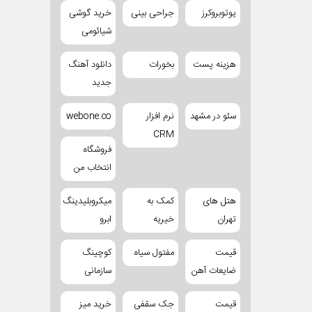
یوتوبروکرز
جراحی بینی
خرید گوشی
شیائومی
هزینه پست
بخورات
دانلود آهنگ
جدید
سئو در مشهد
نرم افزار
webone.co
CRM
فروشگاه
انتخاب من
هتل های
کمک به
میکروبلیدینگ
تهران
خیریه
ابرو
قیمت
مفتول سیاه
کوچینگ
ضایعات آهن
سازمانی
قیمت
جک سقفی
خرید میز