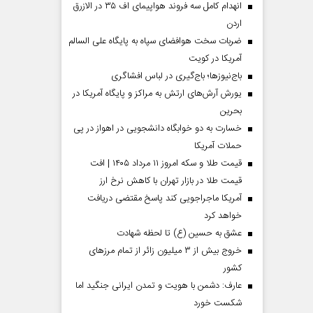
انهدام کامل سه فروند هواپیمای اف ۳۵ در الازرق
اردن
ضربات سخت هوافضای سپاه به پایگاه علی السالم
آمریکا در کویت
باج‌نیوزها؛ باج‌گیری در لباس افشاگری
یورش آرش‌های ارتش به مراکز و پایگاه‌ آمریکا در
بحرین
خسارت به دو خوابگاه دانشجویی در اهواز در پی
حملات آمریکا
قیمت طلا و سکه امروز ۱۱ مرداد ۱۴۰۵ | افت
قیمت طلا در بازار تهران با کاهش نرخ ارز
آمریکا ماجراجویی کند پاسخ مقتضی دریافت
خواهد کرد
عشق به حسین (ع) تا لحظه شهادت
خروج بیش از ۳ میلیون زائر از تمام مرز‌های
کشور
عارف: دشمن با هویت و تمدن ایرانی جنگید اما
شکست خورد