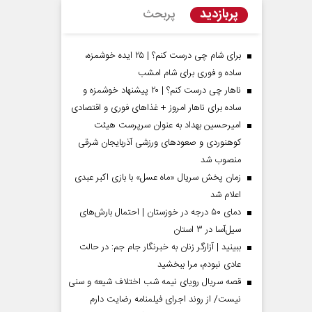
پربازدید
پربحث
برای شام چی درست کنم؟ | ۲۵ ایده خوشمزه،
ساده و فوری برای شام امشب
ناهار چی درست کنم؟ | ۲۰ پیشنهاد خوشمزه و
ساده برای ناهار امروز + غذاهای فوری و اقتصادی
امیرحسین بهداد به عنوان سرپرست هیئت
کوهنوردی و صعودهای ورزشی آذربایجان شرقی
منصوب شد
زمان پخش سریال «ماه عسل» با بازی اکبر عبدی
مردادماه
صفحات نخست روزنامه ها‌ی‌سه‌شنبه ۶ مردادماه
صفحات
اعلام شد
دمای ۵۰ درجه در خوزستان | احتمال بارش‌های
سیل‌آسا در ۳ استان
ببینید | آزارگر زنان به خبرنگار جام جم: در حالت
عادی نبودم، مرا ببخشید
قصه سریال رویای نیمه شب اختلاف شیعه و سنی
نیست/ از روند اجرای فیلمنامه رضایت دارم