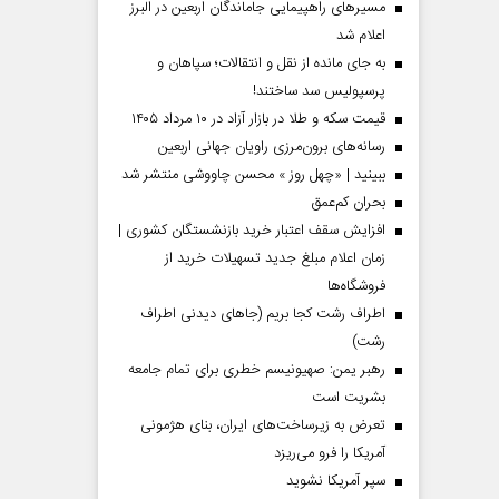
مسیر‌های راهپیمایی جاماندگان اربعین در البرز
اعلام شد
به جای مانده از نقل و انتقالات؛ سپاهان و
پرسپولیس سد ساختند!
قیمت سکه و طلا در بازار آزاد در ۱۰ مرداد ۱۴۰۵
رسانه‌های برون‌مرزی راویان جهانی اربعین
ببینید | «چهل روز » محسن چاووشی منتشر شد
بحران کم‌عمق
افزایش سقف اعتبار خرید بازنشستگان کشوری |
زمان اعلام مبلغ جدید تسهیلات خرید از
فروشگاه‌ها
اطراف رشت کجا بریم (جاهای دیدنی اطراف
رشت)
رهبر یمن: صهیونیسم خطری برای تمام جامعه
بشریت است
تعرض به زیرساخت‌های ایران، بنای هژمونی
آمریکا را فرو می‌ریزد
سپر آمریکا نشوید