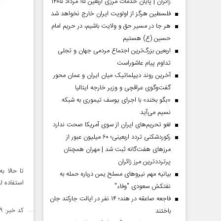
زائران | پایان خدمات مرزی اربعین ۱۵ مرداد ۱۴۰۵
فلسطین هرگز از اولویت ایران خارج نخواهد شد
هر جا در مسیر حق و ولایت باشیم، در حریم امام
حسین (ع) هستیم
اربعین بزرگ‌ترین اجتماع مردمی جهان و تجلی
تداوم پیام عاشوراست
آخرین روند دیپلماتیک میان ایران و عمان محور
گفت‌وگوی عراقچی و وزیر خارجه ایتالیا
«بگو بخند» با اجرای یوسف تیموری به شبکه
نسیم می‌آید
لغو تحریم‌های ایران از سوی آمریکا صحت ندارد
رکوردشکنی تردد اربعینی؛ ۶۰ میلیون عبور از
مرزهای هفت‌گانه ثبت شد | مهران همچنان
پرترددترین مرز زائران
تا حالا ب
بیانیه مهم نیروهای مسلح یمن درباره حمله به
استفاده ا
نفتکش سعودی "وفاء"
فاجعه صاعقه در هند؛ ۱۴ نفر در ایالت جارکند جان
کد خبر: ۱۴۰۷۹۰۹
باختند