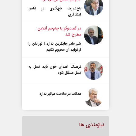
باج‌نیوزها؛ باج‌گیری در لباس
افشاگری
در گفت‌و‌گو با جام‌جم آنلاین
مطرح شد
شیر مادر جایگزین ندارد | نوزادان را
از فواید آن محروم نکنیم
فرهنگ اهدای خون باید نسل به
نسل منتقل شود
عدالت در سلامت میانبر ندارد
نیازمندی ها