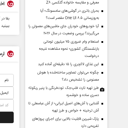
معرفی و مقایسه خانواده گلکسی Z۸
اخب
بحران باتری در گوشی‌های سامسونگ؛ آیا
به‌روزرسانی One UI ۸.۵ مقصر است؟
بقا در
ببینید
آیا خودروهای خودران جای ماشین‌های معمولی را
می‌گیرند؟ بررسی وضعیت در سال ۲۰۲۶
استعلام وام ضروری ۷۵ میلیون تومانی
بازنشستگان کشوری؛ نحوه مشاهده نتیجه
ارس
درخواست
این غذای لاکچری را ۱۵ دقیقه‌ای آماده کنید
چگونه می‌توان تصاویر ساخته‌شده با هوش
مصنوعی را تشخیص داد؟
طرز تهیه تارت فلپ‌جک توت‌فرنگی با پنیر ریکوتا؛
دسری ساده و خوشمزه
آشنایی با آش‌های اصیل ایرانی؛ از آش عباسعلی تا
آش ترخینه + خواص و طرز تهیه
پارک شیرین قابلیت‌ بالایی برای اجرای پروژهای
تفریحی دارد