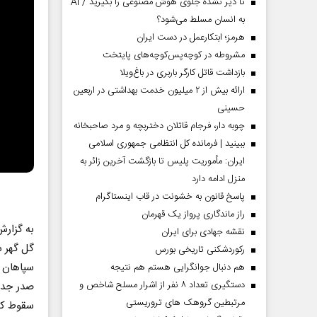
تا دیر نشده جلوی هوش مصنوعی را بگیرید / AI
به انسان مسلط می‌شود؟
هرمز؛ ابتکارعمل در دست ایران
مشروطه در کوچه‌پس‌کوچه‌های پایتخت
بازداشت قاتل کارگر باربری در باغ‌ویلا
ارائه بیش از ۲ میلیون خدمت بهداشتی در اربعین
حسینی
چوبه دار، فرجام قاتلان دختربچه و مرد صاحبخانه
ببینید | فرمانده کل انتظامی جمهوری اسلامی
ایران­: مأموریت پلیس تا بازگشت آخرین زائر به
منزل ادامه دارد
پاسخ قانون به خشونت در قاب اینستاگرام
راز ماندگاری پرواز یک قهرمان
به گزار
نقشه جهادی برای ایران
گل گهر سیرجان بود
رکوردشکنی تاریخی بورس
هم دنبال جوانگرایی هستم هم نتیجه
دستگیری تعداد ۸ نفر از اشرار مسلح شاخص و
مرتبطین گروهک های تروریستی
سقوط کند