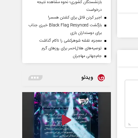
بازنشستگان کشوری؛ نحوه مشاهده نتیجه
درخواست
اجیر کردن قاتل برای کشتن همسر!
بازگشت Black Flag Resynced خبری جذاب
برای دوستداران بازی
معجزه، نقشه شوهرکشی را ناکام گذاشت
توصیه‌های هلال‌احمر برای روز‌های گرم
جام‌جهانی مهاجران
ویدئو