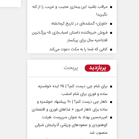
مراقب باشید این بیماری عجیب و غریب را از کنه
نگیرید!
خاوران؛ گمشده‌ای در تاریخ کرمانشاه
فروش خیره‌کننده داستان اسباب‌بازی ۵؛ بزرگ‌ترین
افتتاحیه سال برای پیکسار
کتابی که شما را به مکث دعوت می‌کند
دات کوتاه‏‌مدت و
اربعین نماد مقاومت در برابر
اقع آمریکا
استکبار‌
پربازدید
پربحث
 مسائل سیاسی
رحمت‌الله نوروزی - عضو کمیسیون اجتماعی
رضا 
مجلس
برای شام چی درست کنم؟ | ۲۵ ایده خوشمزه،
ساده و فوری برای شام امشب
ناهار چی درست کنم؟ | ۲۰ پیشنهاد خوشمزه و
ساده برای ناهار امروز + غذاهای فوری و اقتصادی
امیرحسین بهداد به عنوان سرپرست هیئت
کوهنوردی و صعودهای ورزشی آذربایجان شرقی
منصوب شد