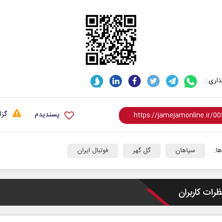
اری :
گزا
پسندیدم
ا:
سپاهان
گل گهر
فوتبال ایران
ظرات کاربران