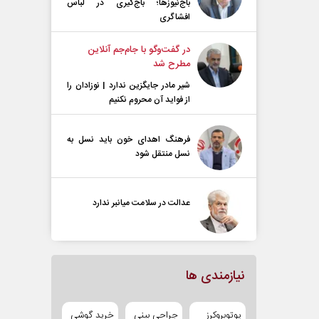
باج‌نیوزها؛ باج‌گیری در لباس
افشاگری
در گفت‌و‌گو با جام‌جم آنلاین
مطرح شد
شیر مادر جایگزین ندارد | نوزادان را
از فواید آن محروم نکنیم
فرهنگ اهدای خون باید نسل به
نسل منتقل شود
عدالت در سلامت میانبر ندارد
نیازمندی ها
یوتوبروکرز
جراحی بینی
خرید گوشی