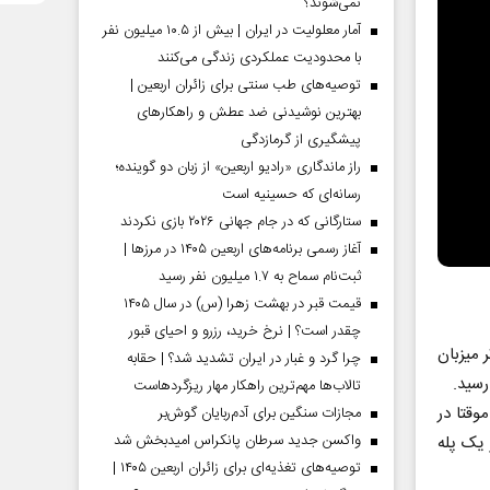
نمی‌شوند؟
آمار معلولیت در ایران | بیش از ۱۰.۵ میلیون نفر
با محدودیت عملکردی زندگی می‌کنند
توصیه‌های طب سنتی برای زائران اربعین |
بهترین نوشیدنی ضد عطش و راهکارهای
پیشگیری از گرمازدگی
راز ماندگاری «رادیو اربعین» از زبان دو گوینده؛
رسانه‌ای که حسینیه است
ستارگانی که در جام جهانی ۲۰۲۶ بازی نکردند
آغاز رسمی برنامه‌های اربعین ۱۴۰۵ در مرز‌ها |
ثبت‌نام سماح به ۱.۷ میلیون نفر رسید
قیمت قبر در بهشت زهرا (س) در سال ۱۴۰۵
چقدر است؟ | نرخ خرید، رزرو و احیای قبور
 میزبان
چرا گرد و غبار در ایران تشدید شد؟ | حقابه
تالاب‌ها مهم‌ترین راهکار مهار ریزگردهاست
 موقتا در
مجازات سنگین برای آدم‌ربایان گوش‌بر
واکسن جدید سرطان پانکراس امیدبخش شد
 گل کمتر یک پله
توصیه‌های تغذیه‌ای برای زائران اربعین ۱۴۰۵ |