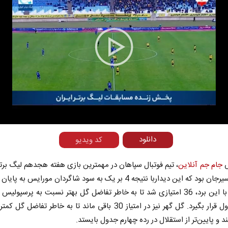
Play
Video
دانلود
کد ویدیو
ش
جام جم آنلاین
، تیم فوتبال سپاهان در مهمترین بازی هفته هجدهم لیگ برتر
 که این دیداربا نتیجه 4 بر یک به سود شاگردان مورایس به پایان رسید.
سپاهان با این برد، 36 امتیازی شد تا به خاطر تفاضل گل بهتر نسبت به پرسپولیس
صدر جدول قرار بگیرد. گل گهر نیز در امتیاز 30 باقی ماند تا به خاطر تفاضل
 و پایین‌تر از استقلال در رده چهارم جدول بایستد.