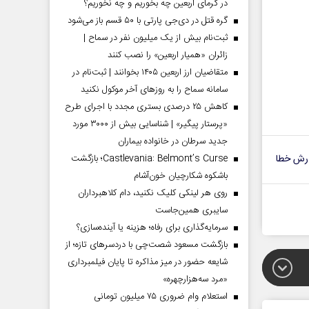
در گرمای اربعین چه بخوریم و چه نخوریم؟
گره قتل در دی‌جی پارتی با ۵۰ قسم باز می‌شود
ثبت‌نام بیش از یک میلیون نفر در سماح |
زائران «همیار اربعین» را نصب کنند
متقاضیان ارز اربعین ۱۴۰۵ بخوانند | ثبت‌نام در
سامانه سماح را به روز‌های آخر موکول نکنید
کاهش ۲۵ درصدی بستری مجدد با اجرای طرح
«پرستار پیگیر» | شناسایی بیش از ۳۰۰۰ مورد
جدید سرطان در خانواده بیماران
رش خطا
Castlevania: Belmont’s Curse؛ بازگشت
باشکوه شکارچیان خون‌آشام
روی هر لینکی کلیک نکنید، دام کلاهبرداران
سایبری همین‌جاست
سرمایه‌گذاری برای رفاه؛ هزینه یا آینده‌سازی؟
بازگشت مسعود شصت‌چی با دردسر‌های تازه؛ از
شایعه حضور در میز مذاکره تا پایان فیلمبرداری
«مرد سه‌هزارچهره»
استعلام وام ضروری ۷۵ میلیون تومانی