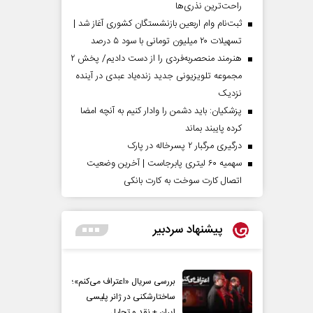
راحت‌ترین نذری‌ها
ثبت‌نام وام اربعین بازنشستگان کشوری آغاز شد |
تسهیلات ۲۰ میلیون تومانی با سود ۵ درصد
هنرمند منحصر‌به‌فردی را از دست دادیم/ پخش ۲
مجموعه تلویزیونی جدید زنده‌یاد عبدی در آینده
نزدیک
پزشکیان: باید دشمن را وادار کنیم به آنچه امضا
کرده پایبند بماند
درگیری مرگبار ۲ پسرخاله در پارک
سهمیه ۶۰ لیتری پابرجاست | آخرین وضعیت
اتصال کارت سوخت به کارت بانکی
پیشنهاد سردبیر
بررسی سریال «اعتراف می‌کنم»؛
ساختارشکنی در ژانر پلیسی
ایران + نقد و تحلیل