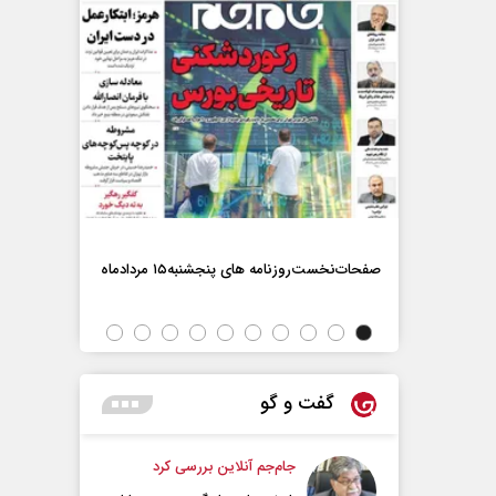
صفحات‌نخست‌روزنامه ها‌ی پنجشنبه‌۱۵ مردادماه
صفحات‌نخست‌رو
گفت و گو
جام‌جم آنلاین بررسی کرد