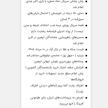
زمان پخش سریال «ماه عسل» با بازی اکبر عبدی
اعلام شد
دمای ۵۰ درجه در خوزستان | احتمال بارش‌های
سیل‌آسا در ۳ استان
قصه سریال رویای نیمه شب اختلاف شیعه و سنی
نیست/ از روند اجرای فیلمنامه رضایت دارم
مسیر‌های راهپیمایی جاماندگان اربعین در البرز
اعلام شد
قیمت سکه و طلا در بازار آزاد در ۱۰ مرداد ۱۴۰۵
ببینید | «چهل روز » محسن چاووشی منتشر شد
مردادماه
صفحات نخست روزنامه ها‌ی‌سه‌شنبه ۶ مردادماه
صفحات
رسانه‌های برون‌مرزی راویان جهانی اربعین
افزایش سقف اعتبار خرید بازنشستگان کشوری |
زمان اعلام مبلغ جدید تسهیلات خرید از
فروشگاه‌ها
اطراف رشت کجا بریم (جاهای دیدنی اطراف
رشت)
تعرض به زیرساخت‌های ایران، بنای هژمونی
آمریکا را فرو می‌ریزد