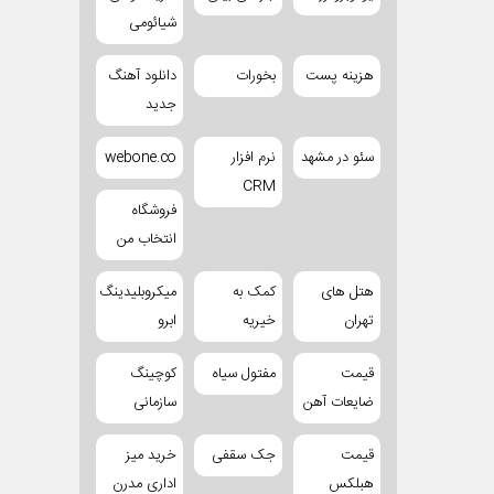
شیائومی
هزینه پست
بخورات
دانلود آهنگ
جدید
سئو در مشهد
نرم افزار
webone.co
CRM
فروشگاه
انتخاب من
هتل های
کمک به
میکروبلیدینگ
تهران
خیریه
ابرو
قیمت
مفتول سیاه
کوچینگ
ضایعات آهن
سازمانی
قیمت
جک سقفی
خرید میز
هبلکس
اداری مدرن