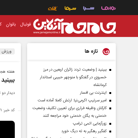
فوتبال
بانوان
ک
تازه ها
ورزش
ببینید | وضعیت تردد زائران اربعین در مرز
هفته هجده
خسروی در گفتگو با منوچهر حبیبی استاندار
ببینید
کرمانشاه
اینترنت بی افسار
دیدار دو 
امیر سرتیپ اکرمی‌نیا: ارتش کاملا آماده است
کارکنان وظیفه فراری برای تعیین تکلیف وضعیت
کد خبر: ۱۳۹۶۵۴۱
خدمتی به یگان خدمتی خود مراجعه کنند
زورآزمایی اتمی ترامپ
کفگیر رهگیر به ته دیگ خورد