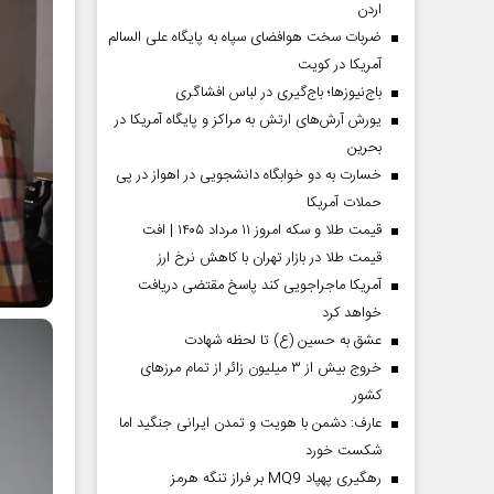
اردن
ضربات سخت هوافضای سپاه به پایگاه علی السالم
آمریکا در کویت
باج‌نیوزها؛ باج‌گیری در لباس افشاگری
یورش آرش‌های ارتش به مراکز و پایگاه‌ آمریکا در
بحرین
خسارت به دو خوابگاه دانشجویی در اهواز در پی
حملات آمریکا
قیمت طلا و سکه امروز ۱۱ مرداد ۱۴۰۵ | افت
قیمت طلا در بازار تهران با کاهش نرخ ارز
آمریکا ماجراجویی کند پاسخ مقتضی دریافت
خواهد کرد
عشق به حسین (ع) تا لحظه شهادت
خروج بیش از ۳ میلیون زائر از تمام مرز‌های
کشور
عارف: دشمن با هویت و تمدن ایرانی جنگید اما
شکست خورد
رهگیری پهپاد MQ9 بر فراز تنگه هرمز