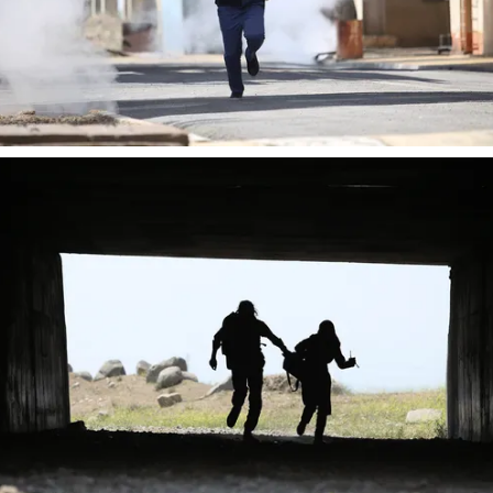
از باتلاق انرژی تا بن‌بست ترامپ
حکایت یک تاریخ و
نرگس خانعلی‌زاده - 
 سپهوند - سخنگوی کمیسیون انرژی مجلس