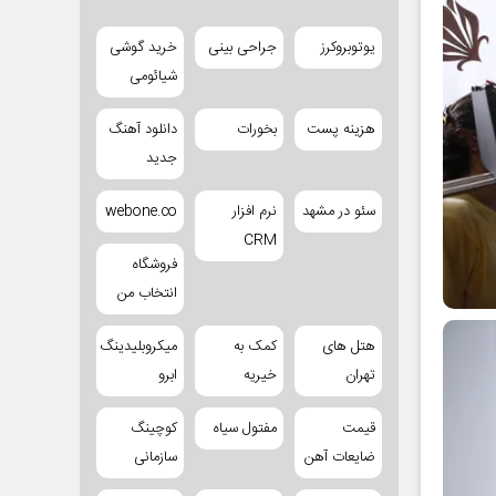
یوتوبروکرز
جراحی بینی
خرید گوشی
شیائومی
هزینه پست
بخورات
دانلود آهنگ
جدید
سئو در مشهد
نرم افزار
webone.co
CRM
فروشگاه
انتخاب من
هتل های
کمک به
میکروبلیدینگ
تهران
خیریه
ابرو
قیمت
مفتول سیاه
کوچینگ
ضایعات آهن
سازمانی