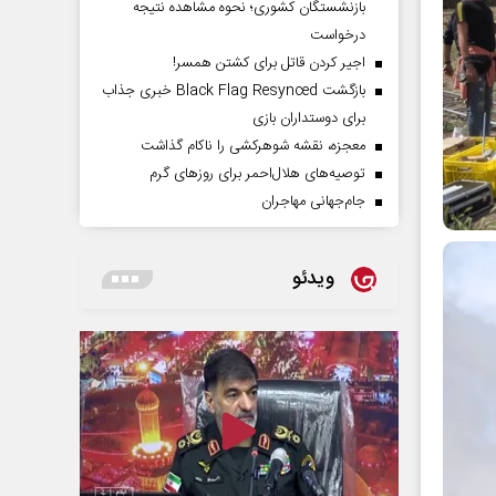
بازنشستگان کشوری؛ نحوه مشاهده نتیجه
درخواست
اجیر کردن قاتل برای کشتن همسر!
بازگشت Black Flag Resynced خبری جذاب
برای دوستداران بازی
معجزه، نقشه شوهرکشی را ناکام گذاشت
توصیه‌های هلال‌احمر برای روز‌های گرم
جام‌جهانی مهاجران
ویدئو