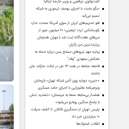
گفت‌وگوی عراقچی و وزیر خارجه ایتالیا
«بگو بخند» با اجرای یوسف تیموری به شبکه
نسیم می‌آید
لغو تحریم‌های ایران از سوی آمریکا صحت ندارد
رکوردشکنی تردد اربعینی؛ ۶۰ میلیون عبور از
مرزهای هفت‌گانه ثبت شد | مهران همچنان
پرترددترین مرز زائران
بیانیه مهم نیروهای مسلح یمن درباره حمله به
نفتکش سعودی "وفاء"
فاجعه صاعقه در هند؛ ۱۴ نفر در ایالت جارکند جان
باختند
«حنین» دوباره روی آنتن شبکه تهران؛ بازپخش
ویژه‌برنامه عاشورایی با اجرای حامد عسگری
هشدار بی‌سابقه صنعا به عربستان؛ «تشدید تنش
با پاسخ سنگین روبه‌رو می‌شود»
پلیس تهران از دستگیری قاتلان تا کشف سرقت
۱۰ میلیاردی خبر داد
انقلاب استوک‌ها