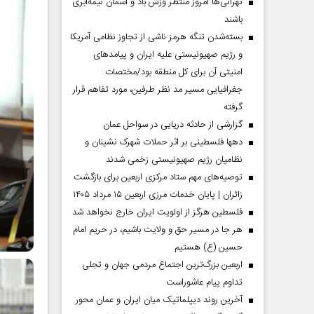
تهرانی‌ها امروز منتظر وزش باد و آسمان نیمه‌ابری
باشند
بسته‌شدن تنگه هرمز ناشی از تجاوز نظامی آمریکا
و رژیم صهیونیستی علیه ایران و پیامد‌های
امنیتی آن برای کل منطقه بود/مختصات
جغرافیایی مسیر مد نظر طرفین، مورد تفاهم قرار
گرفته
گزارشی از حادثه دریایی در سواحل عمان
دهها فلسطینی بر اثر حملات شهرک نشینان و
نظامیان رژیم صهیونیستی زخمی شدند
توصیه‌های مهم ستاد مرکزی اربعین برای بازگشت
زائران | پایان خدمات مرزی اربعین ۱۵ مرداد ۱۴۰۵
فلسطین هرگز از اولویت ایران خارج نخواهد شد
هر جا در مسیر حق و ولایت باشیم، در حریم امام
حسین (ع) هستیم
اربعین بزرگ‌ترین اجتماع مردمی جهان و تجلی
تداوم پیام عاشوراست
آخرین روند دیپلماتیک میان ایران و عمان محور