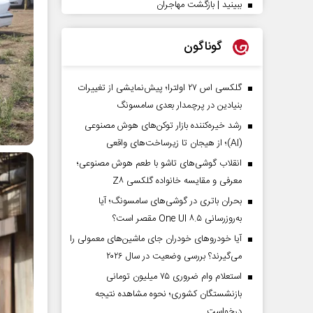
ببینید | بازگشت مهاجران
گوناگون
گلکسی اس ۲۷ اولترا؛ پیش‌نمایشی از تغییرات
بنیادین در پرچمدار بعدی سامسونگ
رشد خیره‌کننده بازار توکن‌های هوش مصنوعی
(AI)؛ از هیجان تا زیرساخت‌های واقعی
انقلاب گوشی‌های تاشو‌ با طعم هوش مصنوعی؛
معرفی و مقایسه خانواده گلکسی Z۸
بحران باتری در گوشی‌های سامسونگ؛ آیا
به‌روزرسانی One UI ۸.۵ مقصر است؟
آیا خودروهای خودران جای ماشین‌های معمولی را
می‌گیرند؟ بررسی وضعیت در سال ۲۰۲۶
استعلام وام ضروری ۷۵ میلیون تومانی
بازنشستگان کشوری؛ نحوه مشاهده نتیجه
درخواست