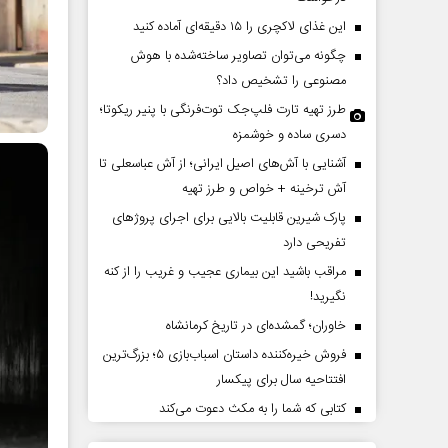
این غذای لاکچری را ۱۵ دقیقه‌ای آماده کنید
چگونه می‌توان تصاویر ساخته‌شده با هوش
مصنوعی را تشخیص داد؟
طرز تهیه تارت فلپ‌جک توت‌فرنگی با پنیر ریکوتا؛
دسری ساده و خوشمزه
آشنایی با آش‌های اصیل ایرانی؛ از آش عباسعلی تا
آش ترخینه + خواص و طرز تهیه
پارک شیرین قابلیت‌ بالایی برای اجرای پروژهای
دیدات کوتاه‏‌مدت و
اربعین نماد مقاومت در برابر
تفریحی دارد
 واقع آمریکا
استکبار‌
مراقب باشید این بیماری عجیب و غریب را از کنه
نگیرید!
گر مسائل سیاسی
رحمت‌الله نوروزی - عضو کمیسیون اجتماعی
رضا
مجلس
خاوران؛ گمشده‌ای در تاریخ کرمانشاه
فروش خیره‌کننده داستان اسباب‌بازی ۵؛ بزرگ‌ترین
افتتاحیه سال برای پیکسار
کتابی که شما را به مکث دعوت می‌کند