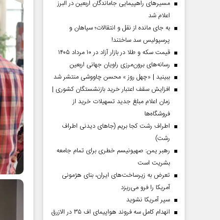
مسیر‌های راهپیمایی جاماندگان اربعین در البرز
اعلام شد
به جای مانده از نقل و انتقالات؛ سپاهان و
پرسپولیس سد ساختند!
قیمت سکه و طلا در بازار آزاد در ۱۰ مرداد ۱۴۰۵
رسانه‌های برون‌مرزی راویان جهانی اربعین
ببینید | «چهل روز » محسن چاووشی منتشر شد
افزایش سقف اعتبار خرید بازنشستگان کشوری |
زمان اعلام مبلغ جدید تسهیلات خرید از
فروشگاه‌ها
اطراف رشت کجا بریم (جاهای دیدنی اطراف
رشت)
رهبر یمن: صهیونیسم خطری برای تمام جامعه
بشریت است
تعرض به زیرساخت‌های ایران، بنای هژمونی
آمریکا را فرو می‌ریزد
سپر آمریکا نشوید
انهدام کامل سه فروند هواپیمای اف ۳۵ در الازرق