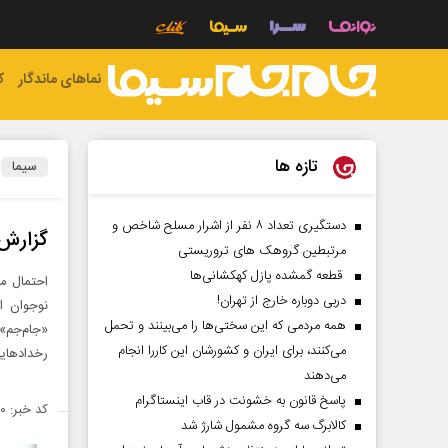
نماهای ماندگار
ک
تازه ها
سیما
دستگیری تعداد ۸ نفر از اشرار مسلح شاخص و
گزارش 
مرتبطین گروهک های تروریستی
قطعه گمشده پازل کهکشانی‌ها
احتمال می
دربی دوباره خارج از تهران!
نوجوان ار
همه مردمی که این سختی‌ها را می‌بینند و تحمل
«جام‌جم»
می‌کنند، برای ایران و کشورشان این کاررا انجام
رخدادهایی
می‌دهند
پاسخ قانون به خشونت در قاب اینستاگرام
کد خبر: ۱۳۹۵۳۶۰
کالابرگ سه گروه مشمول شارژ شد