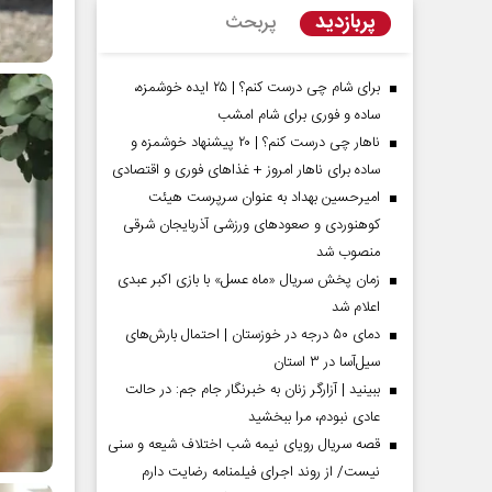
پربازدید
پربحث
برای شام چی درست کنم؟ | ۲۵ ایده خوشمزه،
ساده و فوری برای شام امشب
ناهار چی درست کنم؟ | ۲۰ پیشنهاد خوشمزه و
ساده برای ناهار امروز + غذاهای فوری و اقتصادی
امیرحسین بهداد به عنوان سرپرست هیئت
کوهنوردی و صعودهای ورزشی آذربایجان شرقی
منصوب شد
زمان پخش سریال «ماه عسل» با بازی اکبر عبدی
اعلام شد
مردادماه
صفحات نخست روزنامه ها‌ی‌سه‌شنبه ۶ مردادماه
صفحات
دمای ۵۰ درجه در خوزستان | احتمال بارش‌های
سیل‌آسا در ۳ استان
ببینید | آزارگر زنان به خبرنگار جام جم: در حالت
عادی نبودم، مرا ببخشید
قصه سریال رویای نیمه شب اختلاف شیعه و سنی
نیست/ از روند اجرای فیلمنامه رضایت دارم