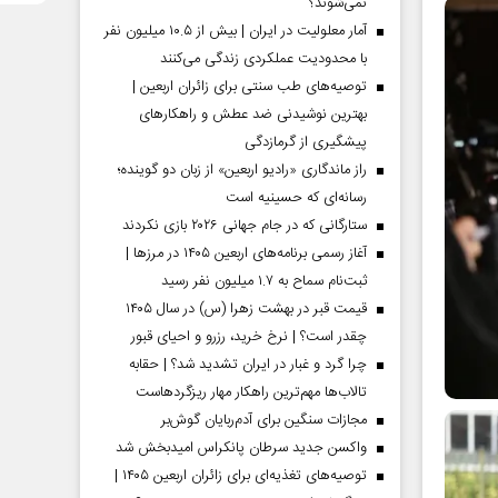
نمی‌شوند؟
آمار معلولیت در ایران | بیش از ۱۰.۵ میلیون نفر
با محدودیت عملکردی زندگی می‌کنند
توصیه‌های طب سنتی برای زائران اربعین |
بهترین نوشیدنی ضد عطش و راهکارهای
پیشگیری از گرمازدگی
راز ماندگاری «رادیو اربعین» از زبان دو گوینده؛
رسانه‌ای که حسینیه است
ستارگانی که در جام جهانی ۲۰۲۶ بازی نکردند
آغاز رسمی برنامه‌های اربعین ۱۴۰۵ در مرز‌ها |
ثبت‌نام سماح به ۱.۷ میلیون نفر رسید
قیمت قبر در بهشت زهرا (س) در سال ۱۴۰۵
چقدر است؟ | نرخ خرید، رزرو و احیای قبور
چرا گرد و غبار در ایران تشدید شد؟ | حقابه
تالاب‌ها مهم‌ترین راهکار مهار ریزگردهاست
مجازات سنگین برای آدم‌ربایان گوش‌بر
واکسن جدید سرطان پانکراس امیدبخش شد
توصیه‌های تغذیه‌ای برای زائران اربعین ۱۴۰۵ |