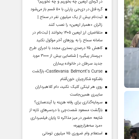
در گرمای اربعین چه بخوریم و چه نخوریم؟
گره قتل در دی‌جی پارتی با ۵۰ قسم باز می‌شود
ثبت‌نام بیش از یک میلیون نفر در سماح |
زائران «همیار اربعین» را نصب کنند
متقاضیان ارز اربعین ۱۴۰۵ بخوانند | ثبت‌نام در
سامانه سماح را به روز‌های آخر موکول نکنید
کاهش ۲۵ درصدی بستری مجدد با اجرای طرح
«پرستار پیگیر» | شناسایی بیش از ۳۰۰۰ مورد
جدید سرطان در خانواده بیماران
Castlevania: Belmont’s Curse؛ بازگشت
باشکوه شکارچیان خون‌آشام
روی هر لینکی کلیک نکنید، دام کلاهبرداران
سایبری همین‌جاست
سرمایه‌گذاری برای رفاه؛ هزینه یا آینده‌سازی؟
بازگشت مسعود شصت‌چی با دردسر‌های تازه؛ از
شایعه حضور در میز مذاکره تا پایان فیلمبرداری
«مرد سه‌هزارچهره»
استعلام وام ضروری ۷۵ میلیون تومانی