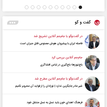
گفت و گو
در گفت‌و‌گو با جام‌جم آنلاین تشریح شد
فاصله ایران با پیشرو‌ان هوش مصنوعی قابل جبران است
جام‌جم آنلاین بررسی کرد
باج‌نیوزها؛ باج‌گیری در لباس افشاگری
در گفت‌و‌گو با جام‌جم آنلاین مطرح شد
شیر مادر جایگزین ندارد | نوزادان را از فواید آن محروم نکنیم
فرهنگ اهدای خون باید نسل به نسل منتقل شود