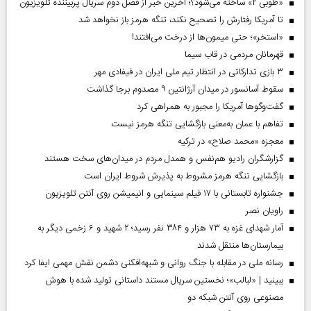
«طوبی ۲» ساخته می‌شود؟؛ آخرین خبر از فصل دوم سریال پربیننده تلویزیون
تا آمریکا رفتارش را تصحیح نکند، تنگه هرمز باز نخواهد شد
«استخر»‌‌؛ حتی میمون‌ها از درخت می‌افتند!
قهرمانان مردمی در قاب سیما
۳ بازی تدارکاتی در انتظار تیم ملی ایران در فیفادی مهر
سقوط آسانسور در میدان آرژانتین ۹ مصدوم برجا گذاشت
گفت‌وگوها آمریکا را مجبور به همراهی کرد
تفاهم با عمان به‌معنی بازگشایی تنگه هرمز نیست
معجزه «محمد صلاح» در ترکیه
گزارشگران رادیو هم‌نفس و همدل مردم در میدان‌های سخت هستند
بازگشایی تنگه هرمز مشروط به پذیرش شروط ایران است
جشنواره تابستانی با ۱۷ فیلم سینمایی و انیمیشن روی آنتن تلویزیون
راویان نصر
آمار شهدای غزه به ۷۳ هزار و ۳۸۴ نفر رسید؛ ۲ شهید و ۶ زخمی دیگر به
بیمارستان‌ها منتقل شدند
رسانه ملی در مقابله با جنگ روانی و شبهه‌افکنی دشمن نقش مهمی ایفا کرد
ببینید | «لبالب»؛ نخستین سریال مستند داستانی تولید شده با هوش
مصنوعی روی آنتن شبکه دو