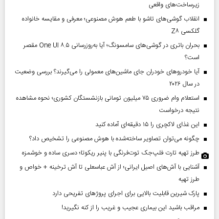
زیرساخت‌های واقعی
انقلاب گوشی‌های تاشو‌ با طعم هوش مصنوعی؛ معرفی و مقایسه خانواده
گلکسی Z۸
بحران باتری در گوشی‌های سامسونگ؛ آیا به‌روزرسانی One UI ۸.۵ مقصر
است؟
آیا خودروهای خودران جای ماشین‌های معمولی را می‌گیرند؟ بررسی وضعیت
در سال ۲۰۲۶
استعلام وام ضروری ۷۵ میلیون تومانی بازنشستگان کشوری؛ نحوه مشاهده
نتیجه درخواست
این غذای لاکچری را ۱۵ دقیقه‌ای آماده کنید
چگونه می‌توان تصاویر ساخته‌شده با هوش مصنوعی را تشخیص داد؟
طرز تهیه تارت فلپ‌جک توت‌فرنگی با پنیر ریکوتا؛ دسری ساده و خوشمزه
آشنایی با آش‌های اصیل ایرانی؛ از آش عباسعلی تا آش ترخینه + خواص و
طرز تهیه
پارک شیرین قابلیت‌ بالایی برای اجرای پروژهای تفریحی دارد
مراقب باشید این بیماری عجیب و غریب را از کنه نگیرید!