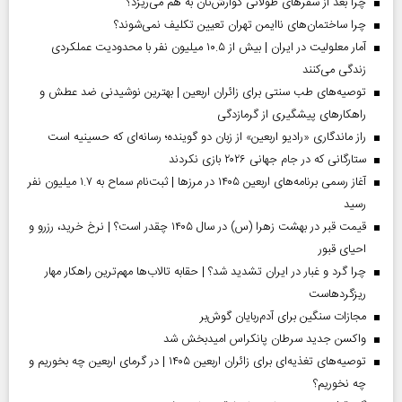
چرا بعد از سفرهای طولانی گوارش‌تان به هم می‌ریزد؟
چرا ساختمان‌های ناایمن تهران تعیین تکلیف نمی‌شوند؟
آمار معلولیت در ایران | بیش از ۱۰.۵ میلیون نفر با محدودیت عملکردی
زندگی می‌کنند
توصیه‌های طب سنتی برای زائران اربعین | بهترین نوشیدنی ضد عطش و
راهکارهای پیشگیری از گرمازدگی
راز ماندگاری «رادیو اربعین» از زبان دو گوینده؛ رسانه‌ای که حسینیه است
ستارگانی که در جام جهانی ۲۰۲۶ بازی نکردند
آغاز رسمی برنامه‌های اربعین ۱۴۰۵ در مرز‌ها | ثبت‌نام سماح به ۱.۷ میلیون نفر
رسید
قیمت قبر در بهشت زهرا (س) در سال ۱۴۰۵ چقدر است؟ | نرخ خرید، رزرو و
احیای قبور
چرا گرد و غبار در ایران تشدید شد؟ | حقابه تالاب‌ها مهم‌ترین راهکار مهار
ریزگردهاست
مجازات سنگین برای آدم‌ربایان گوش‌بر
واکسن جدید سرطان پانکراس امیدبخش شد
توصیه‌های تغذیه‌ای برای زائران اربعین ۱۴۰۵ | در گرمای اربعین چه بخوریم و
چه نخوریم؟