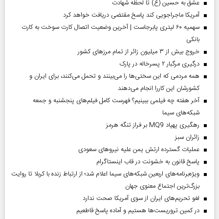
عشق به حسین (ع) تا لحظه شهادت
آمریکا ماجراجویی کند پاسخ مقتضی دریافت خواهد کرد
سهمیه ۶۰ لیتری پابرجاست | آخرین وضعیت اتصال کارت سوخت به کارت
بانکی
خروج بیش از ۳ میلیون زائر از تمام مرز‌های کشور
درگیری مرگبار ۲ پسرخاله در پارک
همه مردمی که این سختی‌ها را می‌بینند و تحمل می‌کنند، برای ایران و
کشورشان این کاررا انجام می‌دهند
آخر هفته چه فیلمی ببینیم؟ فهرست کامل فیلم‌های پنجشنبه و جمعه
شبکه‌های سیما
رهگیری پهپاد MQ9 بر فراز تنگه هرمز
‌زائران سبز
عملیات گسترده ارتش یمن علیه نیروهای سعودی
پاسخ قانون به خشونت در قاب اینستاگرام
ویژه‌برنامه‌های اربعین شبکه‌های سیما اعلام شد؛ از ارتباط زنده با کربلا تا روایت
بزرگ‌ترین اجتماع معنوی جهان
لغو تحریم‌های ایران از سوی آمریکا صحت ندارد
در کمین تروریست‌ها هستیم و آماده پاسخ قاطعیم