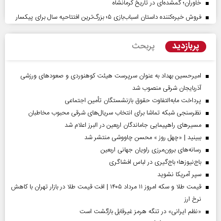
خاوران؛ گمشده‌ای در تاریخ کرمانشاه
فروش خیره‌کننده داستان اسباب‌بازی ۵؛ بزرگ‌ترین افتتاحیه سال برای پیکسار
پربازدید
پربحث
امیرحسین بهداد به عنوان سرپرست هیئت کوهنوردی و صعودهای ورزشی
آذربایجان شرقی منصوب شد
پرداخت مابه‌التفاوت حقوق بازنشستگان تأمین اجتماعی
نظرسنجی شبکه تماشا برای انتخاب سریال‌های شرقی محبوب مخاطبان
مسیر‌های راهپیمایی جاماندگان اربعین در البرز اعلام شد
ببینید | «چهل روز » محسن چاووشی منتشر شد
رسانه‌های برون‌مرزی راویان جهانی اربعین
باج‌نیوزها؛ باج‌گیری در لباس افشاگری
سپر آمریکا نشوید
قیمت طلا و سکه امروز ۱۱ مرداد ۱۴۰۵ | افت قیمت طلا در بازار تهران با کاهش
نرخ ارز
«نظم ایرانی» در تنگه هرمز غیرقابل بازگشت است