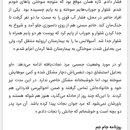
فشار دادم. تازه همان موقع بود که متوجه سوختن پا‌های خودم
شدم. شلوار و جوراب‌هایم سوخته و به پایم چسبیده بود. یکی از
افراد حاضر در محل، فشار آب قوی را به سمت ما دو نفر گرفت تا
خنک‌مان کند. خانم مسنی هم از روی دلسوزی جلو آمد و شروع به
جدا کردن شلوار و جوراب از پایم کرد که پوست هر دو پایم همراه با
شلوار جدا شد. آمبولانس ما را به بیمارستان ارزوئیه منتقل کرد، ولی
من به‌دلیل شدت سوختگی به بیمارستان شفا کرمان اعزام شدم.»
او در مورد وضعیت جسمی مرد نجات‌یافته ادامه می‌دهد: «او
به‌دلیل استنشاق دود، تنفس‌اش دچار مشکل شده و کمی موهایش
سوخته بود، اما خوشبختانه مشکل خاصی ندارد. در این مدت نیز
خود و خانواده‌اش تماس گرفتند و ضمن احوالپرسی قدردانی هم
کردند. با این‌که چند روز از حادثه می‌گذرد، هنوز هم شوکه هستند و
باورشان نمی‌شود که مرد جوان نجات پیدا کرده باشد. آن مرد پدر
دو بچه است و خوشحالم که جانش را نجات دادم.»
روزنامه جام جم