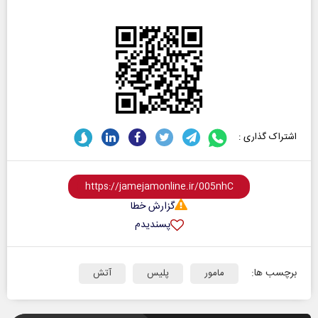
اشتراک گذاری :
گزارش خطا
پسندیدم
برچسب ها:
مامور
پلیس
آتش