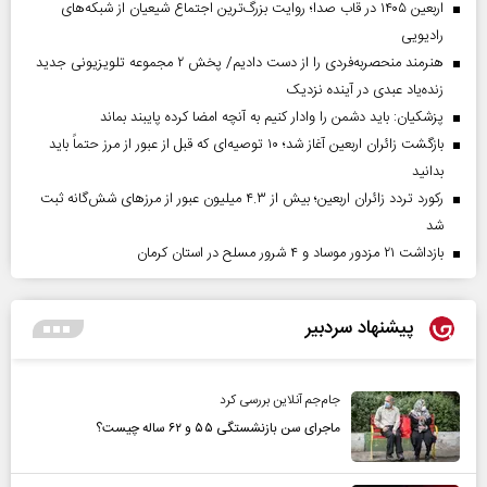
اربعین ۱۴۰۵ در قاب صدا؛ روایت بزرگ‌ترین اجتماع شیعیان از شبکه‌های
رادیویی
هنرمند منحصر‌به‌فردی را از دست دادیم/ پخش ۲ مجموعه تلویزیونی جدید
زنده‌یاد عبدی در آینده نزدیک
پزشکیان: باید دشمن را وادار کنیم به آنچه امضا کرده پایبند بماند
بازگشت زائران اربعین آغاز شد؛ ۱۰ توصیه‌ای که قبل از عبور از مرز حتماً باید
بدانید
رکورد تردد زائران اربعین؛ بیش از ۴.۳ میلیون عبور از مرزهای شش‌گانه ثبت
شد
بازداشت ۲۱ مزدور موساد و ۴ شرور مسلح در استان کرمان
پیشنهاد سردبیر
جام‌جم آنلاین بررسی کرد
ماجرای سن بازنشستگی ۵۵ و ۶۲ ساله چیست؟