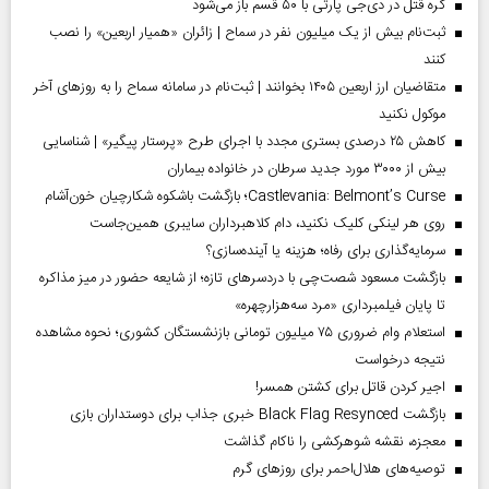
گره قتل در دی‌جی پارتی با ۵۰ قسم باز می‌شود
ثبت‌نام بیش از یک میلیون نفر در سماح | زائران «همیار اربعین» را نصب
کنند
متقاضیان ارز اربعین ۱۴۰۵ بخوانند | ثبت‌نام در سامانه سماح را به روز‌های آخر
موکول نکنید
کاهش ۲۵ درصدی بستری مجدد با اجرای طرح «پرستار پیگیر» | شناسایی
بیش از ۳۰۰۰ مورد جدید سرطان در خانواده بیماران
Castlevania: Belmont’s Curse؛ بازگشت باشکوه شکارچیان خون‌آشام
روی هر لینکی کلیک نکنید، دام کلاهبرداران سایبری همین‌جاست
سرمایه‌گذاری برای رفاه؛ هزینه یا آینده‌سازی؟
بازگشت مسعود شصت‌چی با دردسر‌های تازه؛ از شایعه حضور در میز مذاکره
تا پایان فیلمبرداری «مرد سه‌هزارچهره»
استعلام وام ضروری ۷۵ میلیون تومانی بازنشستگان کشوری؛ نحوه مشاهده
نتیجه درخواست
اجیر کردن قاتل برای کشتن همسر!
بازگشت Black Flag Resynced خبری جذاب برای دوستداران بازی
معجزه، نقشه شوهرکشی را ناکام گذاشت
توصیه‌های هلال‌احمر برای روز‌های گرم