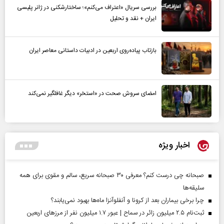
بررسی سریال «اعتراف می‌کنم»؛ ساختارشکنی در ژانر پلیسی
ایران + نقد و تحلیل
بازتاب پیاده‌روی اربعین در ادبیات داستانی معاصر ایران
امضای سروش صحت در «استخر» دیگر غافلگیر نمی‌کند
اخبار ویژه
صبحانه چی درست کنم؟ معرفی ۳۰ صبحانه سریع، سالم و مقوی برای همه
سلیقه‌ها
چرا برخی بیماران بعد از کرونا و آنفلوآنزا ماه‌ها بهبود نمی‌یابند؟
ثبت‌نام ۲.۵ میلیون زائر در سماح | عبور ۱.۷ میلیون نفر از مرز‌های اربعین