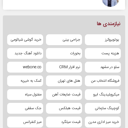
نیازمندی ها
یوتوبروکرز
جراحی بینی
خرید گوشی شیائومی
هزینه پست
بخورات
دانلود آهنگ جدید
سئو در مشهد
نرم افزار CRM
webone.co
فروشگاه انتخاب من
هتل های تهران
کمک به خیریه
میکروبلیدینگ ابرو
قیمت ضایعات آهن
مفتول سیاه
کوچینگ سازمانی
قیمت هبلکس
جک سقفی
خرید میز اداری مدرن
قیمت میلگرد
میز کنفرانس