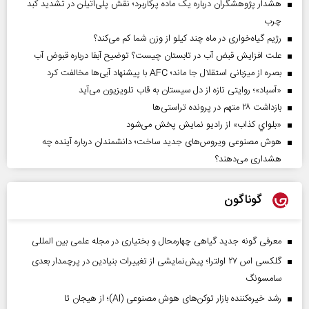
هشدار پژوهشگران درباره یک ماده پرکاربرد؛ نقش پلی‌اتیلن در تشدید کبد
چرب
رژیم گیاه‌خواری در ماه چند کیلو از وزن شما کم می‌کند؟
علت افزایش قبض آب در تابستان چیست؟ توضیح آبفا درباره قبوض آب
بصره از میزبانی استقلال جا ماند؛ AFC با پیشنهاد آبی‌ها مخالفت کرد
«آسباد»؛ روایتی تازه از دل سیستان به قاب تلویزیون می‌آید
بازداشت ۲۸ متهم در پرونده تراستی‌ها
«بلواي کذاب» از رادیو نمایش پخش می‌شود
هوش مصنوعی ویروس‌های جدید ساخت؛ دانشمندان درباره آینده چه
هشداری می‌دهند؟
گوناگون
معرفی گونه جدید گیاهی چهارمحال و بختیاری در مجله علمی بین المللی
گلکسی اس ۲۷ اولترا؛ پیش‌نمایشی از تغییرات بنیادین در پرچمدار بعدی
سامسونگ
رشد خیره‌کننده بازار توکن‌های هوش مصنوعی (AI)؛ از هیجان تا