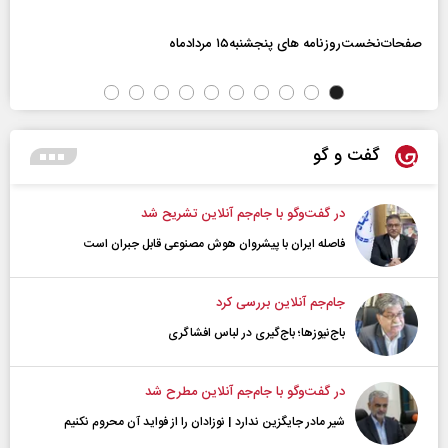
صفحات‌نخست‌روزنامه ها‌ی پنجشنبه‌۱۵ مردادماه
گفت و گو
در گفت‌و‌گو با جام‌جم آنلاین تشریح شد
فاصله ایران با پیشرو‌ان هوش مصنوعی قابل جبران است
جام‌جم آنلاین بررسی کرد
باج‌نیوزها؛ باج‌گیری در لباس افشاگری
در گفت‌و‌گو با جام‌جم آنلاین مطرح شد
شیر مادر جایگزین ندارد | نوزادان را از فواید آن محروم نکنیم