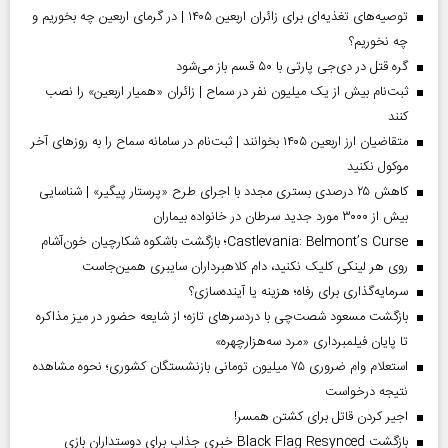
توصیه‌های تغذیه‌ای برای زائران اربعین ۱۴۰۵ | در گرمای اربعین چه بخوریم و
چه نخوریم؟
گره قتل در دی‌جی پارتی با ۵۰ قسم باز می‌شود
ثبت‌نام بیش از یک میلیون نفر در سماح | زائران «همیار اربعین» را نصب
کنند
متقاضیان ارز اربعین ۱۴۰۵ بخوانند | ثبت‌نام در سامانه سماح را به روز‌های آخر
موکول نکنید
کاهش ۲۵ درصدی بستری مجدد با اجرای طرح «پرستار پیگیر» | شناسایی
بیش از ۳۰۰۰ مورد جدید سرطان در خانواده بیماران
Castlevania: Belmont’s Curse؛ بازگشت باشکوه شکارچیان خون‌آشام
روی هر لینکی کلیک نکنید، دام کلاهبرداران سایبری همین‌جاست
سرمایه‌گذاری برای رفاه؛ هزینه یا آینده‌سازی؟
بازگشت مسعود شصت‌چی با دردسر‌های تازه؛ از شایعه حضور در میز مذاکره
تا پایان فیلمبرداری «مرد سه‌هزارچهره»
استعلام وام ضروری ۷۵ میلیون تومانی بازنشستگان کشوری؛ نحوه مشاهده
نتیجه درخواست
اجیر کردن قاتل برای کشتن همسر!
بازگشت Black Flag Resynced خبری جذاب برای دوستداران بازی