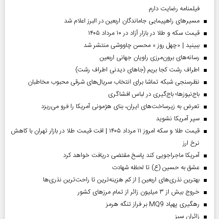
فیلمنامه رضایت دارم
مسیر‌های راهپیمایی جاماندگان اربعین در البرز اعلام شد
قیمت سکه و طلا در بازار آزاد در ۱۰ مرداد ۱۴۰۵
ببینید | «چهل روز » محسن چاووشی منتشر شد
رسانه‌های برون‌مرزی راویان جهانی اربعین
اطراف رشت کجا بریم (جاهای دیدنی اطراف رشت)
نظرسنجی شبکه تماشا برای انتخاب سریال‌های شرقی محبوب مخاطبان
باج‌نیوزها؛ باج‌گیری در لباس افشاگری
تعرض به زیرساخت‌های ایران، بنای هژمونی آمریکا را فرو می‌ریزد
سپر آمریکا نشوید
قیمت طلا و سکه امروز ۱۱ مرداد ۱۴۰۵ | افت قیمت طلا در بازار تهران با کاهش
نرخ ارز
آمریکا ماجراجویی کند پاسخ مقتضی دریافت خواهد کرد
عشق به حسین (ع) تا لحظه شهادت
بهترین نذری‌های اربعین | از کم هزینه‌ترین تا راحت‌ترین نذری‌ها
خروج بیش از ۳ میلیون زائر از تمام مرز‌های کشور
رهگیری پهپاد MQ9 بر فراز تنگه هرمز
‌زائران سبز