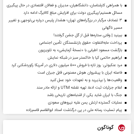
با همراهی کارشناسان، دانشگاهیان، مدیران و فعالان اقتصادی در حال پیگیری
مسائل هستیم/پیگیری دولت برای افزایش مبلغ کالابرگ ادامه دارد
۳ تصادف مرگبار در بزرگراه‌های تهران؛ هشدار پلیس درباره بی‌توجهی و تغییر
مسیر ناگهانی
ببینید | وقتی ستاره‌ها قبل از گل جشن گرفتند!
پرداخت مابه‌التفاوت حقوق بازنشستگان تأمین اجتماعی
بازگشت مسعود اطیابی با «نسخهٔ آزمایشی» به تلویزیون
ابراهیم حاتمی کیا با خاکستر سبز در شبکه نمایش
مرد عنکبوتی: روز تازه با فروش ۵۰۰ میلیون دلاری در آمریکا رکوردشکنی کرد
فاصله ایران با پیشرو‌ان هوش مصنوعی قابل جبران است
واقعیت‌ها را بپذیرید و به تعهدات خود عمل کنید
اعلام جزئیات ثبت ادعا، تهیه نقشه UTM و ارائه مادر سند
جنگ با ایران شاید یکی از اشتباه‌های تاریخی باشد
عملیات گسترده ارتش یمن علیه نیروهای سعودی
پیام تسلیت رسانه ملی در پی درگذشت استاد ابوالقاسم قاسم‌زاده
گوناگون