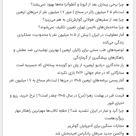
چرا برخی بیماران بعد از کرونا و آنفلوآنزا ماه‌ها بهبود نمی‌یابند؟
ثبت‌نام ۲.۵ میلیون زائر در سماح | عبور ۱.۷ میلیون نفر از مرز‌های اربعین
چرا بعد از سفرهای طولانی گوارش‌تان به هم می‌ریزد؟
چرا ساختمان‌های ناایمن تهران تعیین تکلیف نمی‌شوند؟
آمار معلولیت در ایران | بیش از ۱۰.۵ میلیون نفر با محدودیت عملکردی
زندگی می‌کنند
توصیه‌های طب سنتی برای زائران اربعین | بهترین نوشیدنی ضد عطش و
راهکارهای پیشگیری از گرمازدگی
راز ماندگاری «رادیو اربعین» از زبان دو گوینده؛ رسانه‌ای که حسینیه است
ستارگانی که در جام جهانی ۲۰۲۶ بازی نکردند
آغاز رسمی برنامه‌های اربعین ۱۴۰۵ در مرز‌ها | ثبت‌نام سماح به ۱.۷ میلیون نفر
رسید
قیمت قبر در بهشت زهرا (س) در سال ۱۴۰۵ چقدر است؟ | نرخ خرید، رزرو و
احیای قبور
چرا گرد و غبار در ایران تشدید شد؟ | حقابه تالاب‌ها مهم‌ترین راهکار مهار
ریزگردهاست
مجازات سنگین برای آدم‌ربایان گوش‌بر
واکسن جدید سرطان پانکراس امیدبخش شد