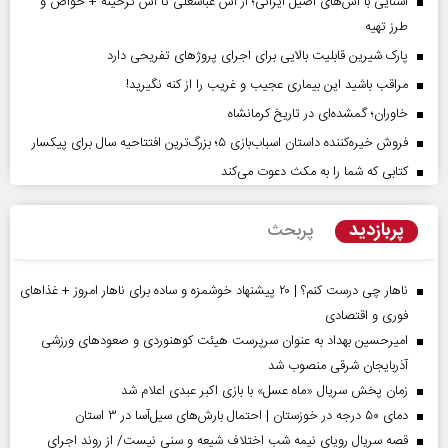
آشنایی با آش‌های اصیل ایرانی؛ از آش عباسعلی تا آش ترخینه + خواص و
طرز تهیه
پارک شیرین قابلیت‌ بالایی برای اجرای پروژهای تفریحی دارد
مراقب باشید این بیماری عجیب و غریب را از کنه نگیرید!
خاوران؛ گمشده‌ای در تاریخ کرمانشاه
فروش خیره‌کننده داستان اسباب‌بازی ۵؛ بزرگ‌ترین افتتاحیه سال برای پیکسار
کتابی که شما را به مکث دعوت می‌کند
پربازدید
پربحث
ناهار چی درست کنم؟ | ۲۰ پیشنهاد خوشمزه و ساده برای ناهار امروز + غذاهای
فوری و اقتصادی
امیرحسین بهداد به عنوان سرپرست هیئت کوهنوردی و صعودهای ورزشی
آذربایجان شرقی منصوب شد
زمان پخش سریال «ماه عسل» با بازی اکبر عبدی اعلام شد
دمای ۵۰ درجه در خوزستان | احتمال بارش‌های سیل‌آسا در ۳ استان
قصه سریال رویای نیمه شب اختلاف شیعه و سنی نیست/ از روند اجرای