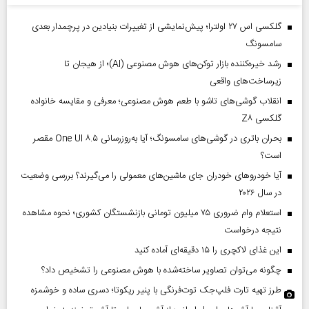
گلکسی اس ۲۷ اولترا؛ پیش‌نمایشی از تغییرات بنیادین در پرچمدار بعدی
سامسونگ
رشد خیره‌کننده بازار توکن‌های هوش مصنوعی (AI)؛ از هیجان تا
زیرساخت‌های واقعی
انقلاب گوشی‌های تاشو‌ با طعم هوش مصنوعی؛ معرفی و مقایسه خانواده
گلکسی Z۸
بحران باتری در گوشی‌های سامسونگ؛ آیا به‌روزرسانی One UI ۸.۵ مقصر
است؟
آیا خودروهای خودران جای ماشین‌های معمولی را می‌گیرند؟ بررسی وضعیت
در سال ۲۰۲۶
استعلام وام ضروری ۷۵ میلیون تومانی بازنشستگان کشوری؛ نحوه مشاهده
نتیجه درخواست
این غذای لاکچری را ۱۵ دقیقه‌ای آماده کنید
چگونه می‌توان تصاویر ساخته‌شده با هوش مصنوعی را تشخیص داد؟
طرز تهیه تارت فلپ‌جک توت‌فرنگی با پنیر ریکوتا؛ دسری ساده و خوشمزه