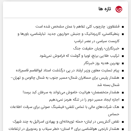
تازه ها
قشقاوی: چارچوب کلی تفاهم با عمان مشخص شده است
پنطیکاستی، کاریزماتیک و جنبش حواریون جدید: تبارشناسی، باور‌ها و
کاربست سیاسی در عصر ترامپ
خبرنگاران؛ راویان حقیقت جنگ
ترکیب طلایی برنج، لوبیا و گوشت که فراموش نمی‌شود
بهترین هدیه روز خبرنگار
پیام تسلیت معاون وزیر ارشاد در پی درگذشت استاد ابوالقاسم قاسم‌زاده
هشدار پلیس برای مسافران شمال؛ مسیر جنوب به شمال چالوس و تهران–
شمال بسته شد
هشدار متخصصان؛ هپاتیت خاموش می‌تواند به سرطان کبد برسد!
اجازه ایجاد مسیر دوم را در تنگه هرمز نمی‌دهیم
هک شرکت‌های مالی با تماس تلفنی؛ فیشینگ صوتی برای سرقت اطلاعات
حساس
نقض آتش‌بس در لبنان؛ حمله توپخانه‌ای و پهپادی اسرائیل به چند شهرک
هشدار نارنجی هواشناسی برای ۴ استان؛ خطر سیلاب و رعدوبرق در ارتفاعات