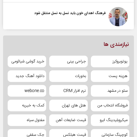
فرهنگ اهدای خون باید نسل به نسل منتقل شود
نیازمندی ها
یوتوبروکرز
جراحی بینی
خرید گوشی شیائومی
هزینه پست
بخورات
دانلود آهنگ جدید
سئو در مشهد
نرم افزار CRM
webone.co
فروشگاه انتخاب من
هتل های تهران
کمک به خیریه
میکروبلیدینگ ابرو
قیمت ضایعات آهن
مفتول سیاه
کوچینگ سازمانی
قیمت هبلکس
جک سقفی