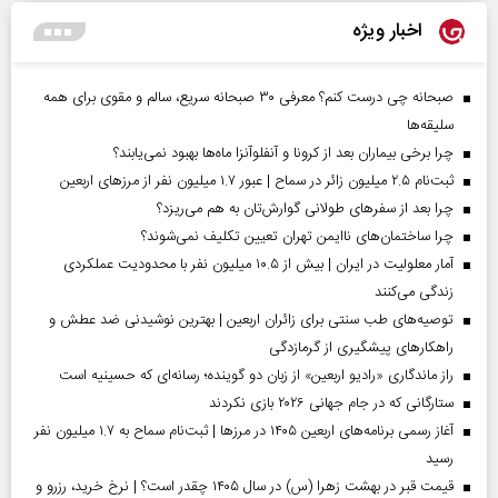
اخبار ویژه
صبحانه چی درست کنم؟ معرفی ۳۰ صبحانه سریع، سالم و مقوی برای همه
سلیقه‌ها
چرا برخی بیماران بعد از کرونا و آنفلوآنزا ماه‌ها بهبود نمی‌یابند؟
ثبت‌نام ۲.۵ میلیون زائر در سماح | عبور ۱.۷ میلیون نفر از مرز‌های اربعین
چرا بعد از سفرهای طولانی گوارش‌تان به هم می‌ریزد؟
چرا ساختمان‌های ناایمن تهران تعیین تکلیف نمی‌شوند؟
آمار معلولیت در ایران | بیش از ۱۰.۵ میلیون نفر با محدودیت عملکردی
زندگی می‌کنند
توصیه‌های طب سنتی برای زائران اربعین | بهترین نوشیدنی ضد عطش و
راهکارهای پیشگیری از گرمازدگی
راز ماندگاری «رادیو اربعین» از زبان دو گوینده؛ رسانه‌ای که حسینیه است
ستارگانی که در جام جهانی ۲۰۲۶ بازی نکردند
آغاز رسمی برنامه‌های اربعین ۱۴۰۵ در مرز‌ها | ثبت‌نام سماح به ۱.۷ میلیون نفر
رسید
قیمت قبر در بهشت زهرا (س) در سال ۱۴۰۵ چقدر است؟ | نرخ خرید، رزرو و