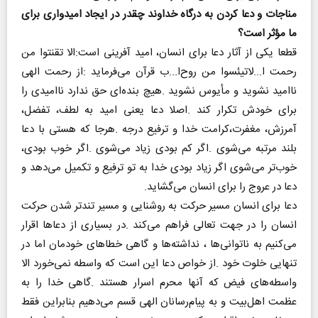
‬ما‭ ‬مؤثر‭ ‬است؟
‬دعا‭ ‬در‭ ‬عروج‭ ‬را‭ ‬برای‭ ‬انسان‭ ‬می‌گشاید‭.‬