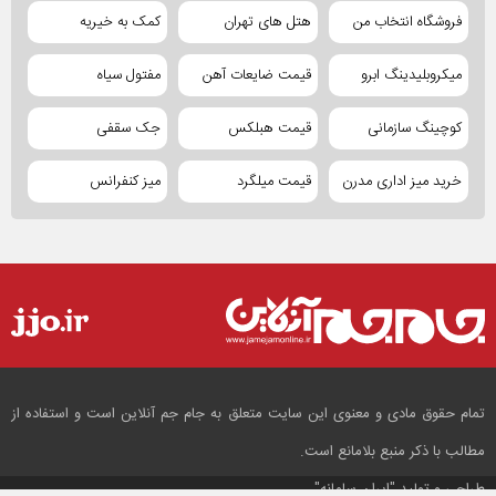
فروشگاه انتخاب من
هتل های تهران
کمک به خیریه
میکروبلیدینگ ابرو
قیمت ضایعات آهن
مفتول سیاه
کوچینگ سازمانی
قیمت هبلکس
جک سقفی
خرید میز اداری مدرن
قیمت میلگرد
میز کنفرانس
تمام حقوق مادی و معنوی این سایت متعلق به جام جم آنلاین است و استفاده از
مطالب با ذکر منبع بلامانع است.
طراحی و تولید
"ایران سامانه"