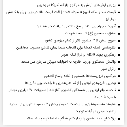
یورش آرش‌های ارتش به مراکز و پایگاه‌ آمریکا در بحرین
قیمت طلا و سکه امروز ۱۱ مرداد ۱۴۰۵ | افت قیمت طلا در بازار تهران با کاهش
نرخ ارز
آمریکا ماجراجویی کند پاسخ مقتضی دریافت خواهد کرد
عشق به حسین (ع) تا لحظه شهادت
خروج بیش از ۳ میلیون زائر از تمام مرز‌های کشور
نظرسنجی شبکه تماشا برای انتخاب سریال‌های شرقی محبوب مخاطبان
رهگیری پهپاد MQ9 بر فراز تنگه هرمز
واکنش سخنگوی وزارت خارجه به اظهارات دبیرکل سازمان ملل متحد
‌زائران سبز
در کمین تروریست‌ها هستیم و آماده پاسخ قاطعیم
بهترین نذری‌های اربعین | از کم هزینه‌ترین تا راحت‌ترین نذری‌ها
ثبت‌نام وام اربعین بازنشستگان کشوری آغاز شد | تسهیلات ۲۰ میلیون تومانی
با سود ۵ درصد
هنرمند منحصر‌به‌فردی را از دست دادیم/ پخش ۲ مجموعه تلویزیونی جدید
زنده‌یاد عبدی در آینده نزدیک
پزشکیان: باید دشمن را وادار کنیم به آنچه امضا کرده پایبند بماند