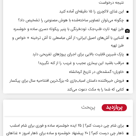
نتیجه درخواست
این غذای لاکچری را ۱۵ دقیقه‌ای آماده کنید
چگونه می‌توان تصاویر ساخته‌شده با هوش مصنوعی را تشخیص داد؟
طرز تهیه تارت فلپ‌جک توت‌فرنگی با پنیر ریکوتا؛ دسری ساده و خوشمزه
آشنایی با آش‌های اصیل ایرانی؛ از آش عباسعلی تا آش ترخینه + خواص و
طرز تهیه
پارک شیرین قابلیت‌ بالایی برای اجرای پروژهای تفریحی دارد
مراقب باشید این بیماری عجیب و غریب را از کنه نگیرید!
خاوران؛ گمشده‌ای در تاریخ کرمانشاه
فروش خیره‌کننده داستان اسباب‌بازی ۵؛ بزرگ‌ترین افتتاحیه سال برای پیکسار
کتابی که شما را به مکث دعوت می‌کند
پربازدید
پربحث
برای شام چی درست کنم؟ | ۲۵ ایده خوشمزه، ساده و فوری برای شام امشب
ناهار چی درست کنم؟ | ۲۰ پیشنهاد خوشمزه و ساده برای ناهار امروز + غذاهای