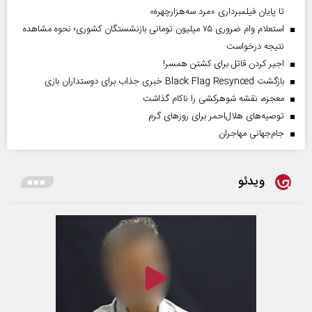
تا پایان فیلمبرداری «مرد سه‌هزارچهره»
استعلام وام ضروری ۷۵ میلیون تومانی بازنشستگان کشوری؛ نحوه مشاهده
نتیجه درخواست
اجیر کردن قاتل برای کشتن همسر!
بازگشت Black Flag Resynced خبری جذاب برای دوستداران بازی
معجزه، نقشه شوهرکشی را ناکام گذاشت
توصیه‌های هلال‌احمر برای روز‌های گرم
جام‌جهانی مهاجران
ویدئو