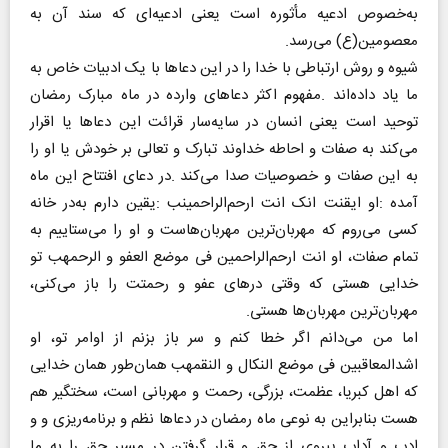
‬معصومین(ع) می‌رسد‭.‬
‬مهربان‌ترین‭ ‬مهربان‌ها‭ ‬هستی‭.‬