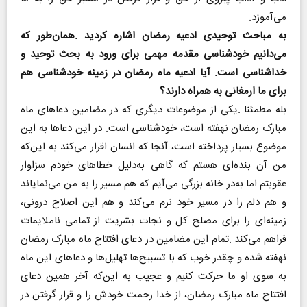
‬می‌آموزد‭.‬
‬برای‭ ‬ما‭ ‬ارمغانی‭ ‬به‭ ‬همراه‭ ‬دارند؟