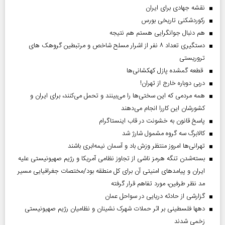
نقشه جهادی برای ایران
رکوردشکنی تاریخی بورس
هم دنبال جوانگرایی هستم هم نتیجه
دستگیری تعداد ۸ نفر از اشرار مسلح شاخص و مرتبطین گروهک های
تروریستی
قطعه گمشده پازل کهکشانی‌ها
دربی دوباره خارج از تهران!
همه مردمی که این سختی‌ها را می‌بینند و تحمل می‌کنند، برای ایران و
کشورشان این کاررا انجام می‌دهند
پاسخ قانون به خشونت در قاب اینستاگرام
کالابرگ سه گروه مشمول شارژ شد
تهرانی‌ها امروز منتظر وزش باد و آسمان نیمه‌ابری باشند
بسته‌شدن تنگه هرمز ناشی از تجاوز نظامی آمریکا و رژیم صهیونیستی علیه
ایران و پیامد‌های امنیتی آن برای کل منطقه بود/مختصات جغرافیایی مسیر
مد نظر طرفین، مورد تفاهم قرار گرفته
گزارشی از حادثه دریایی در سواحل عمان
دهها فلسطینی بر اثر حملات شهرک نشینان و نظامیان رژیم صهیونیستی
زخمی شدند