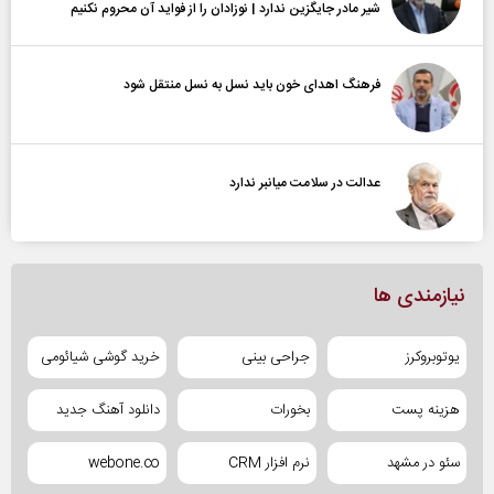
شیر مادر جایگزین ندارد | نوزادان را از فواید آن محروم نکنیم
فرهنگ اهدای خون باید نسل به نسل منتقل شود
عدالت در سلامت میانبر ندارد
نیازمندی ها
یوتوبروکرز
جراحی بینی
خرید گوشی شیائومی
هزینه پست
بخورات
دانلود آهنگ جدید
سئو در مشهد
نرم افزار CRM
webone.co