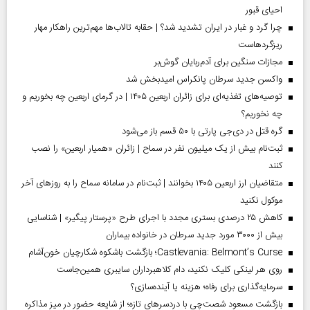
احیای قبور
چرا گرد و غبار در ایران تشدید شد؟ | حقابه تالاب‌ها مهم‌ترین راهکار مهار
ریزگردهاست
مجازات سنگین برای آدم‌ربایان گوش‌بر
واکسن جدید سرطان پانکراس امیدبخش شد
توصیه‌های تغذیه‌ای برای زائران اربعین ۱۴۰۵ | در گرمای اربعین چه بخوریم و
چه نخوریم؟
گره قتل در دی‌جی پارتی با ۵۰ قسم باز می‌شود
ثبت‌نام بیش از یک میلیون نفر در سماح | زائران «همیار اربعین» را نصب
کنند
متقاضیان ارز اربعین ۱۴۰۵ بخوانند | ثبت‌نام در سامانه سماح را به روز‌های آخر
موکول نکنید
کاهش ۲۵ درصدی بستری مجدد با اجرای طرح «پرستار پیگیر» | شناسایی
بیش از ۳۰۰۰ مورد جدید سرطان در خانواده بیماران
Castlevania: Belmont’s Curse؛ بازگشت باشکوه شکارچیان خون‌آشام
روی هر لینکی کلیک نکنید، دام کلاهبرداران سایبری همین‌جاست
سرمایه‌گذاری برای رفاه؛ هزینه یا آینده‌سازی؟
بازگشت مسعود شصت‌چی با دردسر‌های تازه؛ از شایعه حضور در میز مذاکره