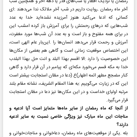
‬قرار‭ ‬می‌گیرد‭.‬
‬دارند؟