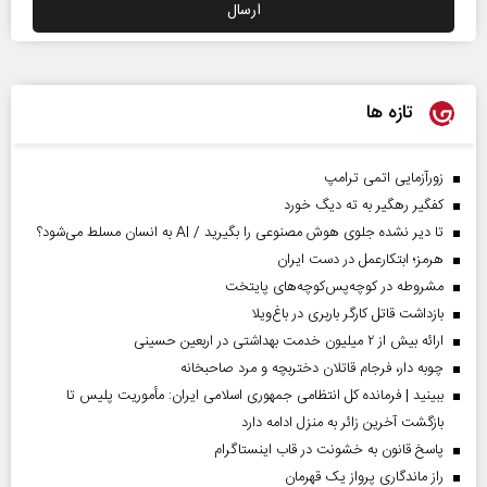
تازه ها
زورآزمایی اتمی ترامپ
کفگیر رهگیر به ته دیگ خورد
تا دیر نشده جلوی هوش مصنوعی را بگیرید / AI به انسان مسلط می‌شود؟
هرمز؛ ابتکارعمل در دست ایران
مشروطه در کوچه‌پس‌کوچه‌های پایتخت
بازداشت قاتل کارگر باربری در باغ‌ویلا
ارائه بیش از ۲ میلیون خدمت بهداشتی در اربعین حسینی
چوبه دار، فرجام قاتلان دختربچه و مرد صاحبخانه
ببینید | فرمانده کل انتظامی جمهوری اسلامی ایران­: مأموریت پلیس تا
بازگشت آخرین زائر به منزل ادامه دارد
پاسخ قانون به خشونت در قاب اینستاگرام
راز ماندگاری پرواز یک قهرمان