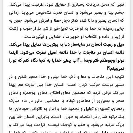
‬قلبی‭ ‬که‭ ‬محل‭ ‬دریافت‭ ‬بسیاری‭ ‬از‭ ‬حقایق‭ ‬نبود،‭ ‬ظرفیت‭ ‬پیدا‭ ‬می‌کند‭.
‬از‭ ‬زیبا‭ ‬را‭ ‬داده‭ ‬و‭ ‬انتخاب‭ ‬او‭ ‬خوبی‌ها‭ ‬ ،‭ ‬فضایل‭ ‬و‭ ‬نیکی‌هاست‭.‬
میل‭ ‬و‭ ‬رغبت‭ ‬انسان‭ ‬در‭ ‬سایه‌سار‭ ‬دعا‭ ‬به‭ ‬بهترین‌ها‭ ‬تمایل‭ ‬پیدا‭ ‬می‌کند‭.
‬نمی‌بینم؟‭!‬