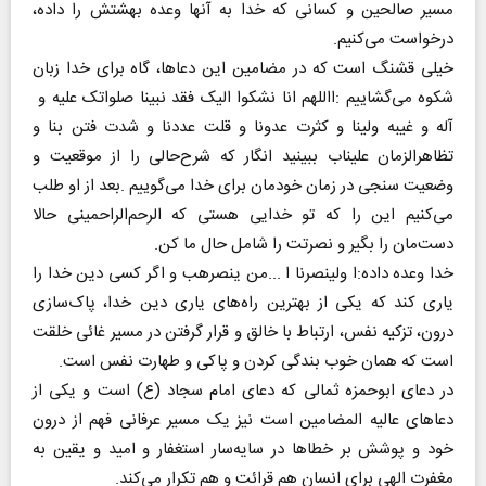
‬درخواست‭ ‬می‌کنیم‭.‬
‬شکوه‭ ‬می‌گشاییم‭: ‬االلهم‭ ‬انا‭ ‬نشکوا‭ ‬الیک‭ ‬فقد‭ ‬نبینا‭ ‬صلواتک‭ ‬علیه‭ ‬و‭
‬دست‌مان‭ ‬را‭ ‬بگیر‭ ‬و‭ ‬نصرتت‭ ‬را‭ ‬شامل‭ ‬حال‭ ‬ما‭ ‬کن‭.‬
‬است‭ ‬که‭ ‬همان‭ ‬خوب‭ ‬بندگی‭ ‬کردن‭ ‬و‭ ‬پاکی‭ ‬و‭ ‬طهارت‭ ‬نفس‭ ‬است‭.‬
‬مغفرت‭ ‬الهی‭ ‬برای‭ ‬انسان‭ ‬هم‭ ‬قرائت‭ ‬و‭ ‬هم‭ ‬تکرار‭ ‬می‌کند‭.‬