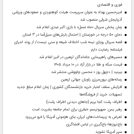
فوری و اقتصادی
امیرحسین بهداد به عنوان سرپرست هیئت کوهنوردی و صعودهای ورزشی
آذربایجان شرقی منصوب شد
زمان پخش سریال «ماه عسل» با بازی اکبر عبدی اعلام شد
دمای ۵۰ درجه در خوزستان | احتمال بارش‌های سیل‌آسا در ۳ استان
قصه سریال رویای نیمه شب اختلاف شیعه و سنی نیست/ از روند اجرای
فیلمنامه رضایت دارم
مسیر‌های راهپیمایی جاماندگان اربعین در البرز اعلام شد
قیمت سکه و طلا در بازار آزاد در ۱۰ مرداد ۱۴۰۵
ببینید | «چهل روز » محسن چاووشی منتشر شد
رسانه‌های برون‌مرزی راویان جهانی اربعین
افزایش سقف اعتبار خرید بازنشستگان کشوری | زمان اعلام مبلغ جدید
تسهیلات خرید از فروشگاه‌ها
اطراف رشت کجا بریم (جاهای دیدنی اطراف رشت)
رهبر یمن: صهیونیسم خطری برای تمام جامعه بشریت است
تعرض به زیرساخت‌های ایران، بنای هژمونی آمریکا را فرو می‌ریزد
باج‌نیوزها؛ باج‌گیری در لباس افشاگری
سپر آمریکا نشوید