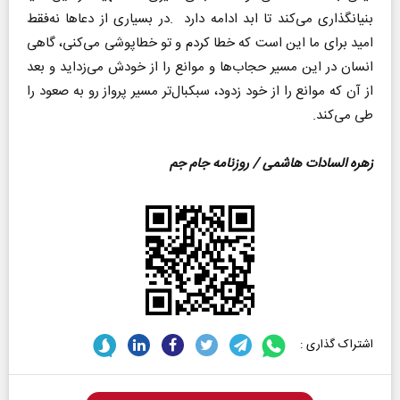
‬طی‭ ‬می‌کند‭.‬
زهره السادات هاشمی / روزنامه جام جم
اشتراک گذاری :