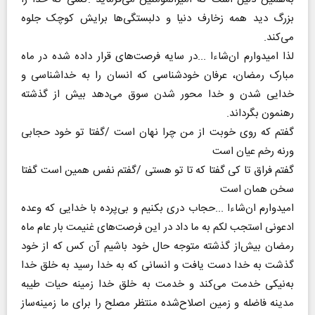
‬می‌کند‭.‬
‬رهنمون‭ ‬بگرداند‭.‬
‬ورنه‭ ‬رخم‭ ‬عیان‭ ‬است
‬سخن‭ ‬همان‭ ‬است