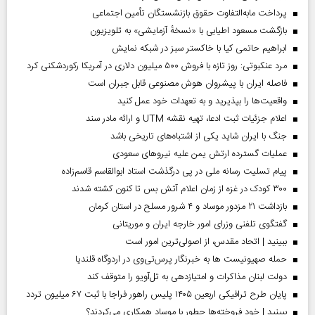
پرداخت مابه‌التفاوت حقوق بازنشستگان تأمین اجتماعی
بازگشت مسعود اطیابی با «نسخهٔ آزمایشی» به تلویزیون
ابراهیم حاتمی کیا با خاکستر سبز در شبکه نمایش
مرد عنکبوتی: روز تازه با فروش ۵۰۰ میلیون دلاری در آمریکا رکوردشکنی کرد
فاصله ایران با پیشرو‌ان هوش مصنوعی قابل جبران است
واقعیت‌ها را بپذیرید و به تعهدات خود عمل کنید
اعلام جزئیات ثبت ادعا، تهیه نقشه UTM و ارائه مادر سند
جنگ با ایران شاید یکی از اشتباه‌های تاریخی باشد
عملیات گسترده ارتش یمن علیه نیروهای سعودی
پیام تسلیت رسانه ملی در پی درگذشت استاد ابوالقاسم قاسم‌زاده
۳۰۰ کودک در غزه از زمان اعلام آتش بس تا کنون کشته شدند
بازداشت ۲۱ مزدور موساد و ۴ شرور مسلح در استان کرمان
گفتگوی تلفنی وزرای امور خارجه ایران و موریتانی
ببینید | اتحاد مقدس، از اصولی‌ترین امور است
حمله صهیونیست ها به خبرنگار پرس‌تی‌وی در اردوگاه قلندیا
دولت لبنان مذاکرات و امتیازدهی به تل‌آویو را متوقف کند
پایان طرح ترافیکی اربعین ۱۴۰۵ پلیس راهور فراجا با ثبت ۶۷ میلیون تردد
ببینید | خود فروخته‌ها چطور با موساد همکاری می‌کردند؟