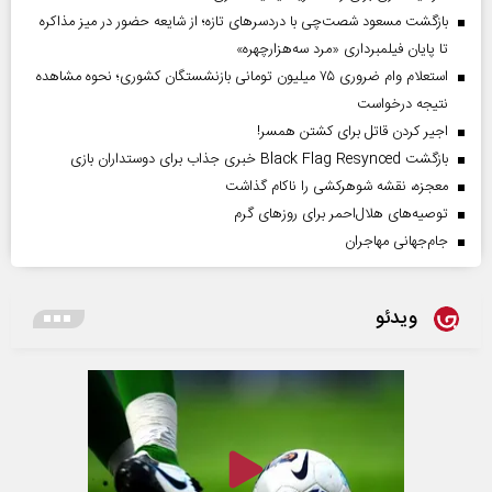
بازگشت مسعود شصت‌چی با دردسر‌های تازه؛ از شایعه حضور در میز مذاکره
تا پایان فیلمبرداری «مرد سه‌هزارچهره»
استعلام وام ضروری ۷۵ میلیون تومانی بازنشستگان کشوری؛ نحوه مشاهده
نتیجه درخواست
اجیر کردن قاتل برای کشتن همسر!
بازگشت Black Flag Resynced خبری جذاب برای دوستداران بازی
معجزه، نقشه شوهرکشی را ناکام گذاشت
توصیه‌های هلال‌احمر برای روز‌های گرم
جام‌جهانی مهاجران
ویدئو