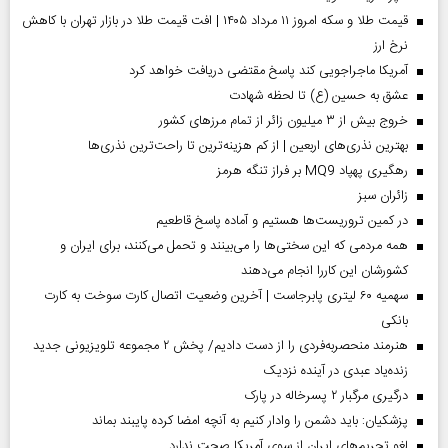
قیمت طلا و سکه امروز ۱۱ مرداد ۱۴۰۵ | افت قیمت طلا در بازار تهران با کاهش
نرخ ارز
آمریکا ماجراجویی کند پاسخ مقتضی دریافت خواهد کرد
عشق به حسین (ع) تا لحظه شهادت
خروج بیش از ۳ میلیون زائر از تمام مرز‌های کشور
بهترین نذری‌های اربعین | از کم هزینه‌ترین تا راحت‌ترین نذری‌ها
رهگیری پهپاد MQ9 بر فراز تنگه هرمز
‌زائران سبز
در کمین تروریست‌ها هستیم و آماده پاسخ قاطعیم
همه مردمی که این سختی‌ها را می‌بینند و تحمل می‌کنند، برای ایران و
کشورشان این کاررا انجام می‌دهند
سهمیه ۶۰ لیتری پابرجاست | آخرین وضعیت اتصال کارت سوخت به کارت
بانکی
هنرمند منحصر‌به‌فردی را از دست دادیم/ پخش ۲ مجموعه تلویزیونی جدید
زنده‌یاد عبدی در آینده نزدیک
درگیری مرگبار ۲ پسرخاله در پارک
پزشکیان: باید دشمن را وادار کنیم به آنچه امضا کرده پایبند بماند
لغو تحریم‌های ایران از سوی آمریکا صحت ندارد