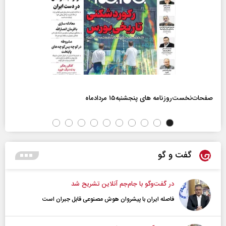
صفحات‌نخست‌روزنامه ها‌ی پنجشنبه‌۱۵ مردادماه
گفت و گو
در گفت‌و‌گو با جام‌جم آنلاین تشریح شد
فاصله ایران با پیشرو‌ان هوش مصنوعی قابل جبران است