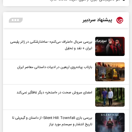
پیشنهاد سردبیر
بررسی سریال «اعتراف می‌کنم»؛ ساختارشکنی در ژانر پلیسی
ایران + نقد و تحلیل
بازتاب پیاده‌روی اربعین در ادبیات داستانی معاصر ایران
امضای سروش صحت در «استخر» دیگر غافلگیر نمی‌کند
بررسی بازی Silent Hill: Townfall؛ از داستان و گیم‌پلی تا
تاریخ انتشار و سیستم مورد نیاز