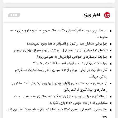
اخبار ویژه
صبحانه چی درست کنم؟ معرفی ۳۰ صبحانه سریع، سالم و مقوی برای همه
سلیقه‌ها
چرا برخی بیماران بعد از کرونا و آنفلوآنزا ماه‌ها بهبود نمی‌یابند؟
ثبت‌نام ۲.۵ میلیون زائر در سماح | عبور ۱.۷ میلیون نفر از مرز‌های اربعین
چرا بعد از سفرهای طولانی گوارش‌تان به هم می‌ریزد؟
چرا ساختمان‌های ناایمن تهران تعیین تکلیف نمی‌شوند؟
آمار معلولیت در ایران | بیش از ۱۰.۵ میلیون نفر با محدودیت عملکردی
زندگی می‌کنند
توصیه‌های طب سنتی برای زائران اربعین | بهترین نوشیدنی ضد عطش و
راهکارهای پیشگیری از گرمازدگی
راز ماندگاری «رادیو اربعین» از زبان دو گوینده؛ رسانه‌ای که حسینیه است
ستارگانی که در جام جهانی ۲۰۲۶ بازی نکردند
آغاز رسمی برنامه‌های اربعین ۱۴۰۵ در مرز‌ها | ثبت‌نام سماح به ۱.۷ میلیون نفر
رسید