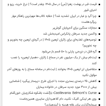
قیمت قبر در بهشت زهرا (س) در سال ۱۴۰۵ چقدر است؟ | نرخ خرید، رزرو و
احیای قبور
چرا گرد و غبار در ایران تشدید شد؟ | حقابه تالاب‌ها مهم‌ترین راهکار مهار
ریزگردهاست
مجازات سنگین برای آدم‌ربایان گوش‌بر
واکسن جدید سرطان پانکراس امیدبخش شد
توصیه‌های تغذیه‌ای برای زائران اربعین ۱۴۰۵ | در گرمای اربعین چه بخوریم و
چه نخوریم؟
گره قتل در دی‌جی پارتی با ۵۰ قسم باز می‌شود
ثبت‌نام بیش از یک میلیون نفر در سماح | زائران «همیار اربعین» را نصب
کنند
متقاضیان ارز اربعین ۱۴۰۵ بخوانند | ثبت‌نام در سامانه سماح را به روز‌های آخر
موکول نکنید
کاهش ۲۵ درصدی بستری مجدد با اجرای طرح «پرستار پیگیر» | شناسایی
بیش از ۳۰۰۰ مورد جدید سرطان در خانواده بیماران
Castlevania: Belmont’s Curse؛ بازگشت باشکوه شکارچیان خون‌آشام
روی هر لینکی کلیک نکنید، دام کلاهبرداران سایبری همین‌جاست
سرمایه‌گذاری برای رفاه؛ هزینه یا آینده‌سازی؟