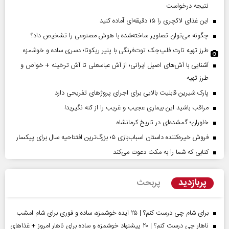
نتیجه درخواست
این غذای لاکچری را ۱۵ دقیقه‌ای آماده کنید
چگونه می‌توان تصاویر ساخته‌شده با هوش مصنوعی را تشخیص داد؟
طرز تهیه تارت فلپ‌جک توت‌فرنگی با پنیر ریکوتا؛ دسری ساده و خوشمزه
آشنایی با آش‌های اصیل ایرانی؛ از آش عباسعلی تا آش ترخینه + خواص و
طرز تهیه
پارک شیرین قابلیت‌ بالایی برای اجرای پروژهای تفریحی دارد
مراقب باشید این بیماری عجیب و غریب را از کنه نگیرید!
خاوران؛ گمشده‌ای در تاریخ کرمانشاه
فروش خیره‌کننده داستان اسباب‌بازی ۵؛ بزرگ‌ترین افتتاحیه سال برای پیکسار
کتابی که شما را به مکث دعوت می‌کند
پربازدید
پربحث
برای شام چی درست کنم؟ | ۲۵ ایده خوشمزه، ساده و فوری برای شام امشب
ناهار چی درست کنم؟ | ۲۰ پیشنهاد خوشمزه و ساده برای ناهار امروز + غذاهای