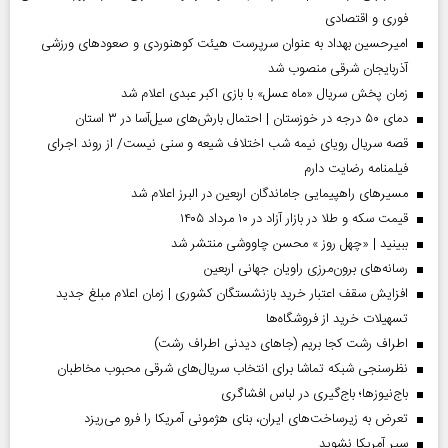
فوری و اقتصادی
امیرحسین بهداد به عنوان سرپرست هیئت کوهنوردی و صعودهای ورزشی
آذربایجان شرقی منصوب شد
زمان پخش سریال «ماه عسل» با بازی اکبر عبدی اعلام شد
دمای ۵۰ درجه در خوزستان | احتمال بارش‌های سیل‌آسا در ۳ استان
قصه سریال رویای نیمه شب اختلاف شیعه و سنی نیست/ از روند اجرای
فیلمنامه رضایت دارم
مسیر‌های راهپیمایی جاماندگان اربعین در البرز اعلام شد
قیمت سکه و طلا در بازار آزاد در ۱۰ مرداد ۱۴۰۵
ببینید | «چهل روز » محسن چاووشی منتشر شد
رسانه‌های برون‌مرزی راویان جهانی اربعین
افزایش سقف اعتبار خرید بازنشستگان کشوری | زمان اعلام مبلغ جدید
تسهیلات خرید از فروشگاه‌ها
اطراف رشت کجا بریم (جاهای دیدنی اطراف رشت)
نظرسنجی شبکه تماشا برای انتخاب سریال‌های شرقی محبوب مخاطبان
باج‌نیوزها؛ باج‌گیری در لباس افشاگری
تعرض به زیرساخت‌های ایران، بنای هژمونی آمریکا را فرو می‌ریزد
سپر آمریکا نشوید