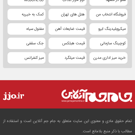
سئو در مشهد
نرم افزار CRM
webone.co
فروشگاه انتخاب من
هتل های تهران
کمک به خیریه
میکروبلیدینگ ابرو
قیمت ضایعات آهن
مفتول سیاه
کوچینگ سازمانی
قیمت هبلکس
جک سقفی
خرید میز اداری مدرن
قیمت میلگرد
میز کنفرانس
تمام حقوق مادی و معنوی این سایت متعلق به جام جم آنلاین است و استفاده از
مطالب با ذکر منبع بلامانع است.