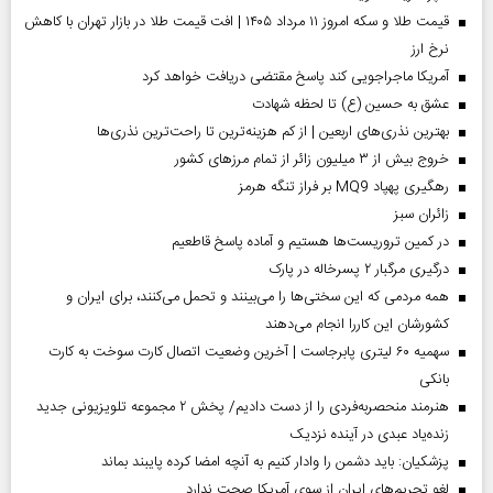
قیمت طلا و سکه امروز ۱۱ مرداد ۱۴۰۵ | افت قیمت طلا در بازار تهران با کاهش
نرخ ارز
آمریکا ماجراجویی کند پاسخ مقتضی دریافت خواهد کرد
عشق به حسین (ع) تا لحظه شهادت
بهترین نذری‌های اربعین | از کم هزینه‌ترین تا راحت‌ترین نذری‌ها
خروج بیش از ۳ میلیون زائر از تمام مرز‌های کشور
رهگیری پهپاد MQ9 بر فراز تنگه هرمز
‌زائران سبز
در کمین تروریست‌ها هستیم و آماده پاسخ قاطعیم
درگیری مرگبار ۲ پسرخاله در پارک
همه مردمی که این سختی‌ها را می‌بینند و تحمل می‌کنند، برای ایران و
کشورشان این کاررا انجام می‌دهند
سهمیه ۶۰ لیتری پابرجاست | آخرین وضعیت اتصال کارت سوخت به کارت
بانکی
هنرمند منحصر‌به‌فردی را از دست دادیم/ پخش ۲ مجموعه تلویزیونی جدید
زنده‌یاد عبدی در آینده نزدیک
پزشکیان: باید دشمن را وادار کنیم به آنچه امضا کرده پایبند بماند
لغو تحریم‌های ایران از سوی آمریکا صحت ندارد