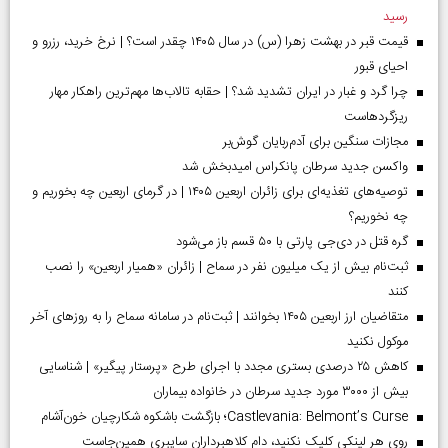
رسید
قیمت قبر در بهشت زهرا (س) در سال ۱۴۰۵ چقدر است؟ | نرخ خرید، رزرو و
احیای قبور
چرا گرد و غبار در ایران تشدید شد؟ | حقابه تالاب‌ها مهم‌ترین راهکار مهار
ریزگردهاست
مجازات سنگین برای آدم‌ربایان گوش‌بر
واکسن جدید سرطان پانکراس امیدبخش شد
توصیه‌های تغذیه‌ای برای زائران اربعین ۱۴۰۵ | در گرمای اربعین چه بخوریم و
چه نخوریم؟
گره قتل در دی‌جی پارتی با ۵۰ قسم باز می‌شود
ثبت‌نام بیش از یک میلیون نفر در سماح | زائران «همیار اربعین» را نصب
کنند
متقاضیان ارز اربعین ۱۴۰۵ بخوانند | ثبت‌نام در سامانه سماح را به روز‌های آخر
موکول نکنید
کاهش ۲۵ درصدی بستری مجدد با اجرای طرح «پرستار پیگیر» | شناسایی
بیش از ۳۰۰۰ مورد جدید سرطان در خانواده بیماران
Castlevania: Belmont’s Curse؛ بازگشت باشکوه شکارچیان خون‌آشام
روی هر لینکی کلیک نکنید، دام کلاهبرداران سایبری همین‌جاست