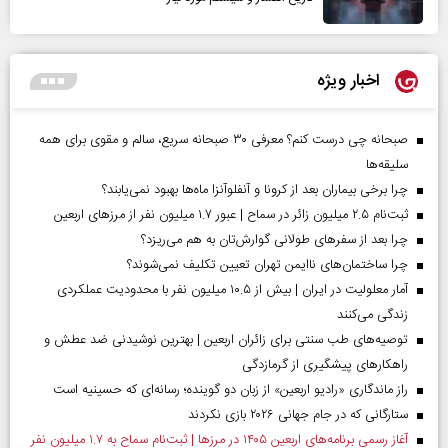
اخبار ویژه
صبحانه چی درست کنم؟ معرفی ۳۰ صبحانه سریع، سالم و مقوی برای همه
سلیقه‌ها
چرا برخی بیماران بعد از کرونا و آنفلوآنزا ماه‌ها بهبود نمی‌یابند؟
ثبت‌نام ۲.۵ میلیون زائر در سماح | عبور ۱.۷ میلیون نفر از مرز‌های اربعین
چرا بعد از سفرهای طولانی گوارش‌تان به هم می‌ریزد؟
چرا ساختمان‌های ناایمن تهران تعیین تکلیف نمی‌شوند؟
آمار معلولیت در ایران | بیش از ۱۰.۵ میلیون نفر با محدودیت عملکردی
زندگی می‌کنند
توصیه‌های طب سنتی برای زائران اربعین | بهترین نوشیدنی ضد عطش و
راهکارهای پیشگیری از گرمازدگی
راز ماندگاری «رادیو اربعین» از زبان دو گوینده؛ رسانه‌ای که حسینیه است
ستارگانی که در جام جهانی ۲۰۲۶ بازی نکردند
آغاز رسمی برنامه‌های اربعین ۱۴۰۵ در مرز‌ها | ثبت‌نام سماح به ۱.۷ میلیون نفر