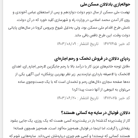
حواله‌بازی بادلالان مسکن ملی
نهضت ملی مسکن از سال دوم دولت دوازدهم و پس از استعفای عباس آخوندی و
روی کار آمدن محمد اسلامی در وزارت راه و شهرسازی کلید خورد که در آن دولت،
نامش طرح اقدام ملی مسکن بود، ولی به‌دلیل شیوع ویروس کرونا در سال‌های پایانی
دولت وقت، این طرح ناقص باقی ماند.
کد خبر: ۱۴۷۹۴۱۵ تاریخ انتشار : ۱۴۰۳/۰۸/۰۹
ردپای دلالان در فروش تخمک و رحم اجاره‌ای
«قابل توجه خانم‌های عزیز، کار با درآمد بالا با رحم جایگزین #رحم_اجاره_ای، اهدای
#تخمک یا #صیغه بارداری نیازمندیم. زیر نظر بهترین پزشکان» این آگهی یکی از
ده‌ها صفحه مجازی دلال‌های رحم و تخمدان است که با یک جست‌وجوی ساده
می‌توان به انبوهی از آنها دست پیدا کرد!
کد خبر: ۱۴۷۲۰۲۵ تاریخ انتشار : ۱۴۰۳/۰۶/۲۰
دلالان فوتبال در سایه چه کسانی هستند؟
کار از پشت‌پرده گذشته! باز در پشت‌پرده کسی هست که یک روزی، یک جایی بشود
یقه‌اش را گرفت، اما اینجا در فوتبال همه‌چیز مه‌آلود است، همه‌چیز همچون فسانه!
هستند کسانی که نیستند! و کسی هم چیزی درباره‌شان نمی‌داند. سایه‌هایی شوم که