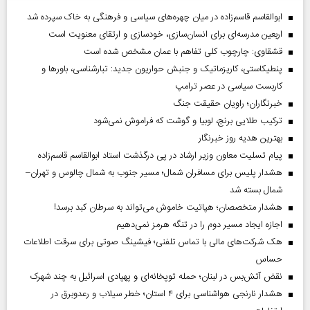
ابوالقاسم قاسم‌زاده در میان چهره‌های سیاسی و فرهنگی به خاک سپرده شد
اربعین مدرسه‌ای برای انسان‌سازی، خودسازی و ارتقای معنویت است
قشقاوی: چارچوب کلی تفاهم با عمان مشخص شده است
پنطیکاستی، کاریزماتیک و جنبش حواریون جدید: تبارشناسی، باور‌ها و
کاربست سیاسی در عصر ترامپ
خبرنگاران؛ راویان حقیقت جنگ
ترکیب طلایی برنج، لوبیا و گوشت که فراموش نمی‌شود
بهترین هدیه روز خبرنگار
پیام تسلیت معاون وزیر ارشاد در پی درگذشت استاد ابوالقاسم قاسم‌زاده
هشدار پلیس برای مسافران شمال؛ مسیر جنوب به شمال چالوس و تهران–
شمال بسته شد
هشدار متخصصان؛ هپاتیت خاموش می‌تواند به سرطان کبد برسد!
اجازه ایجاد مسیر دوم را در تنگه هرمز نمی‌دهیم
هک شرکت‌های مالی با تماس تلفنی؛ فیشینگ صوتی برای سرقت اطلاعات
حساس
نقض آتش‌بس در لبنان؛ حمله توپخانه‌ای و پهپادی اسرائیل به چند شهرک
هشدار نارنجی هواشناسی برای ۴ استان؛ خطر سیلاب و رعدوبرق در