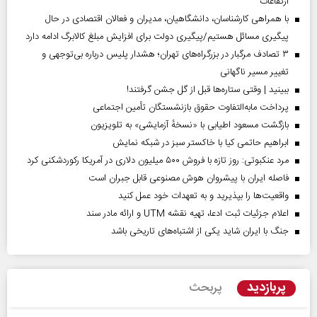
ارتفاعات
با همراهی کارشناسان، دانشگاهیان، مدیران و فعالان اقتصادی در حال
پیگیری مسائل هستیم/پیگیری دولت برای افزایش مبلغ کالابرگ ادامه دارد
۳ تصادف مرگبار در بزرگراه‌های تهران؛ هشدار پلیس درباره بی‌توجهی و
تغییر مسیر ناگهانی
ببینید | وقتی ستاره‌ها قبل از گل جشن گرفتند!
پرداخت مابه‌التفاوت حقوق بازنشستگان تأمین اجتماعی
بازگشت مسعود اطیابی با «نسخهٔ آزمایشی» به تلویزیون
ابراهیم حاتمی کیا با خاکستر سبز در شبکه نمایش
مرد عنکبوتی: روز تازه با فروش ۵۰۰ میلیون دلاری در آمریکا رکوردشکنی کرد
فاصله ایران با پیشرو‌ان هوش مصنوعی قابل جبران است
واقعیت‌ها را بپذیرید و به تعهدات خود عمل کنید
اعلام جزئیات ثبت ادعا، تهیه نقشه UTM و ارائه مادر سند
جنگ با ایران شاید یکی از اشتباه‌های تاریخی باشد
پربازدید
پربحث