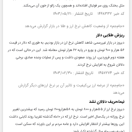
مثل بختک روی سر فوتبال افتاده‌اند و همچون یک زالو از خون آن می‌مکند.
کد خبر: ۱۴۶۸۳۳۲ تاریخ انتشار : ۱۴۰۳/۰۵/۲۱
«جام‌جم» از وضعیت کاهش نرخ ارز و طلا در بازار گزارش می‌دهد
ریزش طلایی دلار
دیروز در بازار غیررسمی شاهد کاهش نرخ ارز در بازار بودیم، به طوری که دلار در قیمت
۵۶ هزار و ۹۰۰ تومان و یورو در پایه ۶۲ هزار تومان معامله شد. این در حالی است که در
هفته دوم فروردین، ارز روند صعودی داشت و پس از عملیات وعده صادق، برخی
دلالان شروع به افزایش نرخ کردند.
کد خبر: ۱۴۵۷۲۷۴ تاریخ انتشار : ۱۴۰۳/۰۲/۳۰
«جام‌جم» از عرضه ارز بی‌کیفیت و تاثیر آن بر نرخ ارزهای دیگر گزارش
می‌دهد
نیما،حریف دلالان نشد
دیروز نرخ ارز از ۵۵هزار و ۸۰۰ تومان به ۵۸هزارو۲۰۰ تومان رسید که بیشترین تغییر
نرخ روزانه در یک‌سال اخیر است. نرخ ارز که در ۱۰ماه گذشته تقریبا روند ثابتی داشت
این روزها بیشتر از انتظار افزایش دارد و عامه مردم بر این باورند که ممکن است
تجربه بهمن‌ماه سال گذشته تکرار شود.