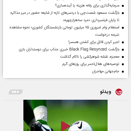
سرمایه‌گذاری برای رفاه؛ هزینه یا آینده‌سازی؟
بازگشت مسعود شصت‌چی با دردسر‌های تازه؛ از شایعه حضور در میز مذاکره
تا پایان فیلمبرداری «مرد سه‌هزارچهره»
استعلام وام ضروری ۷۵ میلیون تومانی بازنشستگان کشوری؛ نحوه مشاهده
نتیجه درخواست
اجیر کردن قاتل برای کشتن همسر!
بازگشت Black Flag Resynced خبری جذاب برای دوستداران بازی
معجزه، نقشه شوهرکشی را ناکام گذاشت
توصیه‌های هلال‌احمر برای روز‌های گرم
جام‌جهانی مهاجران
ویدئو