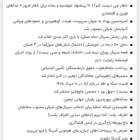
ناهار چی درست کنم؟ | ۲۰ پیشنهاد خوشمزه و ساده برای ناهار امروز + غذاهای
فوری و اقتصادی
امیرحسین بهداد به عنوان سرپرست هیئت کوهنوردی و صعودهای ورزشی
آذربایجان شرقی منصوب شد
زمان پخش سریال «ماه عسل» با بازی اکبر عبدی اعلام شد
دمای ۵۰ درجه در خوزستان | احتمال بارش‌های سیل‌آسا در ۳ استان
قصه سریال رویای نیمه شب اختلاف شیعه و سنی نیست/ از روند اجرای
فیلمنامه رضایت دارم
پرداخت مابه‌التفاوت حقوق بازنشستگان تأمین اجتماعی
مسیر‌های راهپیمایی جاماندگان اربعین در البرز اعلام شد
قیمت سکه و طلا در بازار آزاد در ۱۰ مرداد ۱۴۰۵
ببینید | «چهل روز » محسن چاووشی منتشر شد
رسانه‌های برون‌مرزی راویان جهانی اربعین
نظرسنجی شبکه تماشا برای انتخاب سریال‌های شرقی محبوب مخاطبان
اطراف رشت کجا بریم (جاهای دیدنی اطراف رشت)
باج‌نیوزها؛ باج‌گیری در لباس افشاگری
تعرض به زیرساخت‌های ایران، بنای هژمونی آمریکا را فرو می‌ریزد
سپر آمریکا نشوید