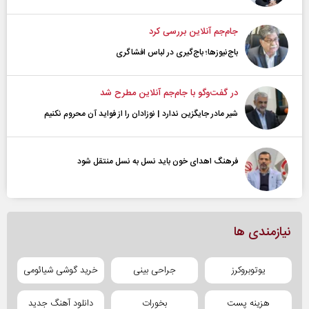
جام‌جم آنلاین بررسی کرد
باج‌نیوزها؛ باج‌گیری در لباس افشاگری
در گفت‌و‌گو با جام‌جم آنلاین مطرح شد
شیر مادر جایگزین ندارد | نوزادان را از فواید آن محروم نکنیم
فرهنگ اهدای خون باید نسل به نسل منتقل شود
نیازمندی ها
یوتوبروکرز
جراحی بینی
خرید گوشی شیائومی
هزینه پست
بخورات
دانلود آهنگ جدید