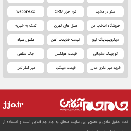
سئو در مشهد
نرم افزار CRM
webone.co
فروشگاه انتخاب من
هتل های تهران
کمک به خیریه
میکروبلیدینگ ابرو
قیمت ضایعات آهن
مفتول سیاه
کوچینگ سازمانی
قیمت هبلکس
جک سقفی
خرید میز اداری مدرن
قیمت میلگرد
میز کنفرانس
تمام حقوق مادی و معنوی این سایت متعلق به جام جم آنلاین است و استفاده از