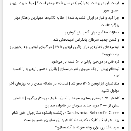
قیمت قبر در بهشت زهرا (س) در سال ۱۴۰۵ چقدر است؟ | نرخ خرید، رزرو و
احیای قبور
چرا گرد و غبار در ایران تشدید شد؟ | حقابه تالاب‌ها مهم‌ترین راهکار مهار
ریزگردهاست
مجازات سنگین برای آدم‌ربایان گوش‌بر
واکسن جدید سرطان پانکراس امیدبخش شد
توصیه‌های تغذیه‌ای برای زائران اربعین ۱۴۰۵ | در گرمای اربعین چه بخوریم و
چه نخوریم؟
گره قتل در دی‌جی پارتی با ۵۰ قسم باز می‌شود
ثبت‌نام بیش از یک میلیون نفر در سماح | زائران «همیار اربعین» را نصب
کنند
متقاضیان ارز اربعین ۱۴۰۵ بخوانند | ثبت‌نام در سامانه سماح را به روز‌های آخر
موکول نکنید
کاهش ۲۵ درصدی بستری مجدد با اجرای طرح «پرستار پیگیر» | شناسایی
بیش از ۳۰۰۰ مورد جدید سرطان در خانواده بیماران
Castlevania: Belmont’s Curse؛ بازگشت باشکوه شکارچیان خون‌آشام
روی هر لینکی کلیک نکنید، دام کلاهبرداران سایبری همین‌جاست
سرمایه‌گذاری برای رفاه؛ هزینه یا آینده‌سازی؟