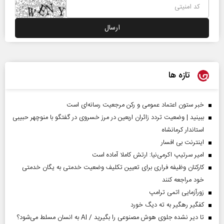
تازه ها
خبر ستون اعتماد عمومی و رکن مرجعیت رسانه‌ای است
ببینید | وضعیت تردد زائران اربعین در مرز خسروی در گفتگو با منوچهر حبیبی
استاندار کرمانشاه
اینترنت بی افسار
امیر سرتیپ اکرمی‌نیا: ارتش کاملا آماده است
کارکنان وظیفه فراری برای تعیین تکلیف وضعیت خدمتی به یگان خدمتی
خود مراجعه کنند
زورآزمایی اتمی ترامپ
کفگیر رهگیر به ته دیگ خورد
تا دیر نشده جلوی هوش مصنوعی را بگیرید / AI به انسان مسلط می‌شود؟