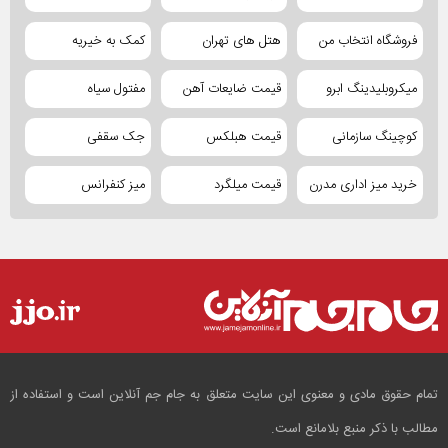
فروشگاه انتخاب من
هتل های تهران
کمک به خیریه
میکروبلیدینگ ابرو
قیمت ضایعات آهن
مفتول سیاه
کوچینگ سازمانی
قیمت هبلکس
جک سقفی
خرید میز اداری مدرن
قیمت میلگرد
میز کنفرانس
تمام حقوق مادی و معنوی این سایت متعلق به جام جم آنلاین است و استفاده از
مطالب با ذکر منبع بلامانع است.