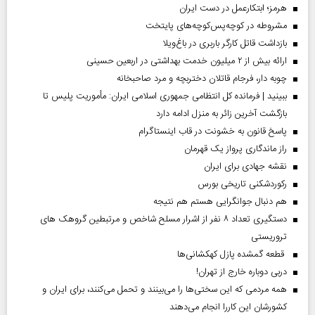
هرمز؛ ابتکارعمل در دست ایران
مشروطه در کوچه‌پس‌کوچه‌های پایتخت
بازداشت قاتل کارگر باربری در باغ‌ویلا
ارائه بیش از ۲ میلیون خدمت بهداشتی در اربعین حسینی
چوبه دار، فرجام قاتلان دختربچه و مرد صاحبخانه
ببینید | فرمانده کل انتظامی جمهوری اسلامی ایران­: مأموریت پلیس تا
بازگشت آخرین زائر به منزل ادامه دارد
پاسخ قانون به خشونت در قاب اینستاگرام
راز ماندگاری پرواز یک قهرمان
نقشه جهادی برای ایران
رکوردشکنی تاریخی بورس
هم دنبال جوانگرایی هستم هم نتیجه
دستگیری تعداد ۸ نفر از اشرار مسلح شاخص و مرتبطین گروهک های
تروریستی
قطعه گمشده پازل کهکشانی‌ها
دربی دوباره خارج از تهران!
همه مردمی که این سختی‌ها را می‌بینند و تحمل می‌کنند، برای ایران و
کشورشان این کاررا انجام می‌دهند