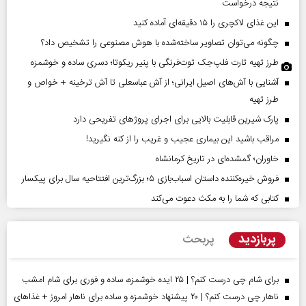
نتیجه درخواست
این غذای لاکچری را ۱۵ دقیقه‌ای آماده کنید
چگونه می‌توان تصاویر ساخته‌شده با هوش مصنوعی را تشخیص داد؟
طرز تهیه تارت فلپ‌جک توت‌فرنگی با پنیر ریکوتا؛ دسری ساده و خوشمزه
آشنایی با آش‌های اصیل ایرانی؛ از آش عباسعلی تا آش ترخینه + خواص و
طرز تهیه
پارک شیرین قابلیت‌ بالایی برای اجرای پروژهای تفریحی دارد
مراقب باشید این بیماری عجیب و غریب را از کنه نگیرید!
خاوران؛ گمشده‌ای در تاریخ کرمانشاه
فروش خیره‌کننده داستان اسباب‌بازی ۵؛ بزرگ‌ترین افتتاحیه سال برای پیکسار
کتابی که شما را به مکث دعوت می‌کند
پربازدید
پربحث
برای شام چی درست کنم؟ | ۲۵ ایده خوشمزه، ساده و فوری برای شام امشب
ناهار چی درست کنم؟ | ۲۰ پیشنهاد خوشمزه و ساده برای ناهار امروز + غذاهای