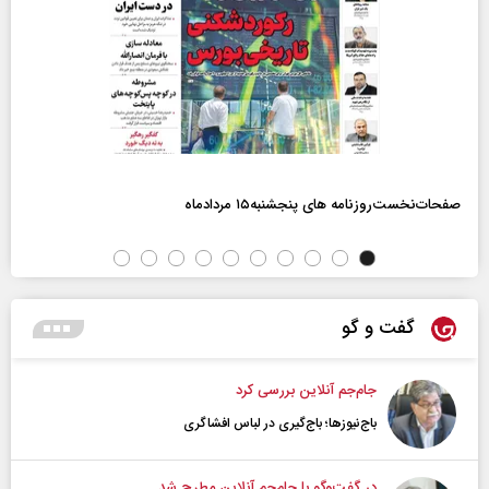
صفحات‌نخست‌روزنامه ها‌ی پنجشنبه‌۱۵ مردادماه
گفت و گو
جام‌جم آنلاین بررسی کرد
باج‌نیوزها؛ باج‌گیری در لباس افشاگری
در گفت‌و‌گو با جام‌جم آنلاین مطرح شد