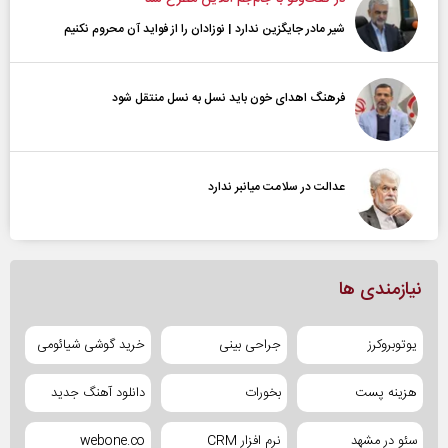
شیر مادر جایگزین ندارد | نوزادان را از فواید آن محروم نکنیم
فرهنگ اهدای خون باید نسل به نسل منتقل شود
عدالت در سلامت میانبر ندارد
نیازمندی ها
یوتوبروکرز
جراحی بینی
خرید گوشی شیائومی
هزینه پست
بخورات
دانلود آهنگ جدید
سئو در مشهد
نرم افزار CRM
webone.co