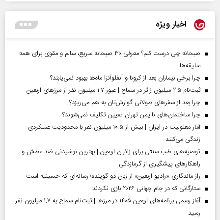
اخبار ویژه
صبحانه چی درست کنم؟ معرفی ۳۰ صبحانه سریع، سالم و مقوی برای همه
سلیقه‌ها
چرا برخی بیماران بعد از کرونا و آنفلوآنزا ماه‌ها بهبود نمی‌یابند؟
ثبت‌نام ۲.۵ میلیون زائر در سماح | عبور ۱.۷ میلیون نفر از مرز‌های اربعین
چرا بعد از سفرهای طولانی گوارش‌تان به هم می‌ریزد؟
چرا ساختمان‌های ناایمن تهران تعیین تکلیف نمی‌شوند؟
آمار معلولیت در ایران | بیش از ۱۰.۵ میلیون نفر با محدودیت عملکردی
زندگی می‌کنند
توصیه‌های طب سنتی برای زائران اربعین | بهترین نوشیدنی ضد عطش و
راهکارهای پیشگیری از گرمازدگی
راز ماندگاری «رادیو اربعین» از زبان دو گوینده؛ رسانه‌ای که حسینیه است
ستارگانی که در جام جهانی ۲۰۲۶ بازی نکردند
آغاز رسمی برنامه‌های اربعین ۱۴۰۵ در مرز‌ها | ثبت‌نام سماح به ۱.۷ میلیون نفر
رسید