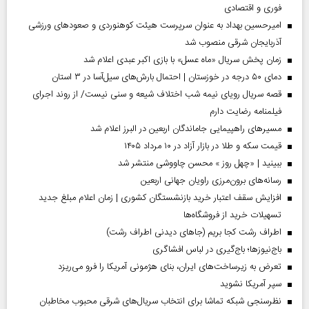
فوری و اقتصادی
امیرحسین بهداد به عنوان سرپرست هیئت کوهنوردی و صعودهای ورزشی
آذربایجان شرقی منصوب شد
زمان پخش سریال «ماه عسل» با بازی اکبر عبدی اعلام شد
دمای ۵۰ درجه در خوزستان | احتمال بارش‌های سیل‌آسا در ۳ استان
قصه سریال رویای نیمه شب اختلاف شیعه و سنی نیست/ از روند اجرای
فیلمنامه رضایت دارم
مسیر‌های راهپیمایی جاماندگان اربعین در البرز اعلام شد
قیمت سکه و طلا در بازار آزاد در ۱۰ مرداد ۱۴۰۵
ببینید | «چهل روز » محسن چاووشی منتشر شد
رسانه‌های برون‌مرزی راویان جهانی اربعین
افزایش سقف اعتبار خرید بازنشستگان کشوری | زمان اعلام مبلغ جدید
تسهیلات خرید از فروشگاه‌ها
اطراف رشت کجا بریم (جاهای دیدنی اطراف رشت)
باج‌نیوزها؛ باج‌گیری در لباس افشاگری
تعرض به زیرساخت‌های ایران، بنای هژمونی آمریکا را فرو می‌ریزد
سپر آمریکا نشوید
نظرسنجی شبکه تماشا برای انتخاب سریال‌های شرقی محبوب مخاطبان