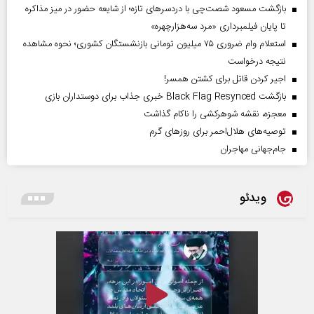
بازگشت مسعود شصت‌چی با دردسر‌های تازه؛ از شایعه حضور در میز مذاکره
تا پایان فیلمبرداری «مرد سه‌هزارچهره»
استعلام وام ضروری ۷۵ میلیون تومانی بازنشستگان کشوری؛ نحوه مشاهده
نتیجه درخواست
اجیر کردن قاتل برای کشتن همسر!
بازگشت Black Flag Resynced خبری جذاب برای دوستداران بازی
معجزه، نقشه شوهرکشی را ناکام گذاشت
توصیه‌های هلال‌احمر برای روز‌های گرم
جام‌جهانی مهاجران
ویدئو