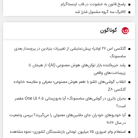
پاسخ قانون به خشونت در قاب اینستاگرام
کالابرگ سه گروه مشمول شارژ شد
گوناگون
گلکسی اس ۲۷ اولترا؛ پیش‌نمایشی از تغییرات بنیادین در پرچمدار بعدی
سامسونگ
رشد خیره‌کننده بازار توکن‌های هوش مصنوعی (AI)؛ از هیجان تا
زیرساخت‌های واقعی
انقلاب گوشی‌های تاشو‌ با طعم هوش مصنوعی؛ معرفی و مقایسه خانواده
گلکسی Z۸
بحران باتری در گوشی‌های سامسونگ؛ آیا به‌روزرسانی One UI ۸.۵ مقصر
است؟
آیا خودروهای خودران جای ماشین‌های معمولی را می‌گیرند؟ بررسی وضعیت
در سال ۲۰۲۶
استعلام وام ضروری ۷۵ میلیون تومانی بازنشستگان کشوری؛ نحوه مشاهده