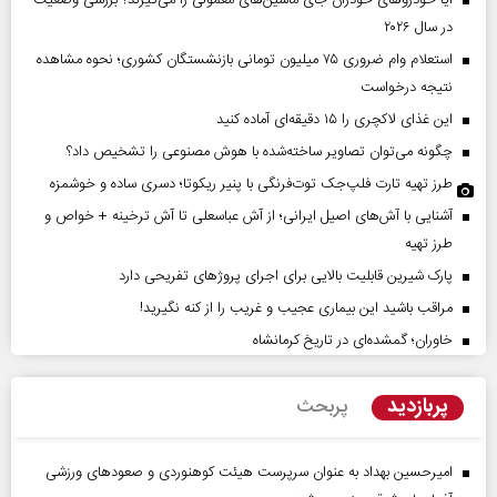
آیا خودروهای خودران جای ماشین‌های معمولی را می‌گیرند؟ بررسی وضعیت
در سال ۲۰۲۶
استعلام وام ضروری ۷۵ میلیون تومانی بازنشستگان کشوری؛ نحوه مشاهده
نتیجه درخواست
این غذای لاکچری را ۱۵ دقیقه‌ای آماده کنید
چگونه می‌توان تصاویر ساخته‌شده با هوش مصنوعی را تشخیص داد؟
طرز تهیه تارت فلپ‌جک توت‌فرنگی با پنیر ریکوتا؛ دسری ساده و خوشمزه
آشنایی با آش‌های اصیل ایرانی؛ از آش عباسعلی تا آش ترخینه + خواص و
طرز تهیه
پارک شیرین قابلیت‌ بالایی برای اجرای پروژهای تفریحی دارد
مراقب باشید این بیماری عجیب و غریب را از کنه نگیرید!
خاوران؛ گمشده‌ای در تاریخ کرمانشاه
پربازدید
پربحث
امیرحسین بهداد به عنوان سرپرست هیئت کوهنوردی و صعودهای ورزشی