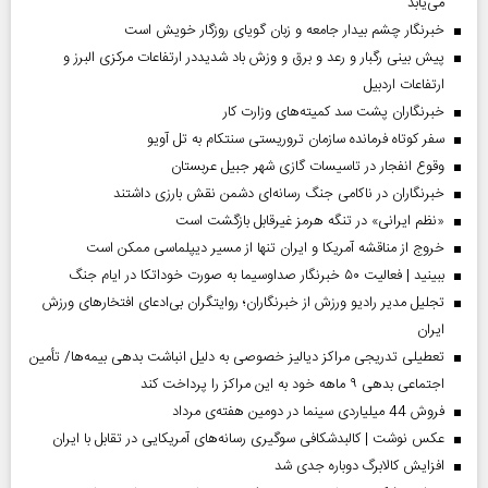
می‌یابد
خبرنگار چشم بیدار جامعه و زبان گویای روزگار خویش است
پیش بینی رگبار و رعد و برق و وزش باد شدیددر ارتفاعات مرکزی البرز و
ارتفاعات اردبیل
خبرنگاران پشت سد کمیته‌های وزارت کار
سفر کوتاه فرمانده سازمان تروریستی سنتکام به تل آویو
وقوع انفجار در تاسیسات گازی شهر جبیل عربستان
خبرنگاران در ناکامی جنگ رسانه‌ای دشمن نقش بارزی داشتند
«نظم ایرانی» در تنگه هرمز غیرقابل بازگشت است
خروج از مناقشه آمریکا و ایران تنها از مسیر دیپلماسی ممکن است
ببینید | فعالیت ۵۰ خبرنگار صداوسیما به صورت خوداتکا در ایام جنگ
تجلیل مدیر رادیو ورزش از خبرنگاران؛ روایتگران بی‌ادعای افتخارهای ورزش
ایران
تعطیلی تدریجی مراکز دیالیز خصوصی به دلیل انباشت بدهی بیمه‌ها/ تأمین
اجتماعی بدهی ۹ ماهه خود به این مراکز را پرداخت کند
فروش 44 میلیاردی سینما در دومین هفته‌ی مرداد
عکس نوشت | کالبدشکافی سوگیری رسانه‌های آمریکایی در تقابل با ایران
افزایش کالابرگ دوباره جدی شد