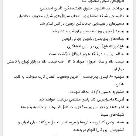
آذربایجان شرقی منصوب شد
پرداخت مابه‌التفاوت حقوق بازنشستگان تأمین اجتماعی
نظرسنجی شبکه تماشا برای انتخاب سریال‌های شرقی محبوب مخاطبان
مسیر‌های راهپیمایی جاماندگان اربعین در البرز اعلام شد
ببینید | «چهل روز » محسن چاووشی منتشر شد
رسانه‌های برون‌مرزی راویان جهانی اربعین
باج‌نیوزها؛ باج‌گیری در لباس افشاگری
«نظم ایرانی» در تنگه هرمز غیرقابل بازگشت است
قیمت طلا و سکه امروز ۱۱ مرداد ۱۴۰۵ | افت قیمت طلا در بازار تهران با کاهش
نرخ ارز
سهمیه ۶۰ لیتری پابرجاست | آخرین وضعیت اتصال کارت سوخت به کارت
بانکی
عشق به حسین (ع) تا لحظه شهادت
آمریکا ماجراجویی کند پاسخ مقتضی دریافت خواهد کرد
آخر هفته چه فیلمی ببینیم؟ فهرست کامل فیلم‌های پنجشنبه و جمعه
شبکه‌های سیما
همه مردمی که این سختی‌ها را می‌بینند و تحمل می‌کنند، برای ایران و
کشورشان این کاررا انجام می‌دهند