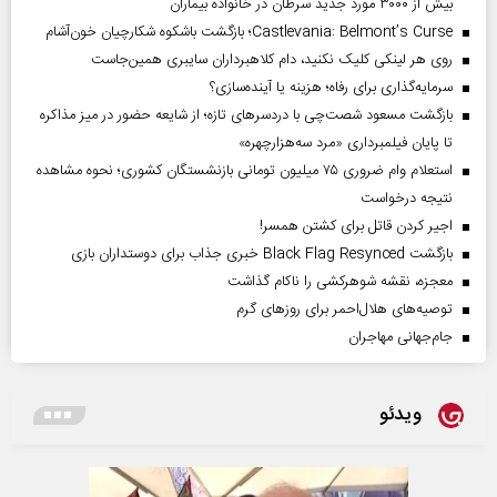
بیش از ۳۰۰۰ مورد جدید سرطان در خانواده بیماران
Castlevania: Belmont’s Curse؛ بازگشت باشکوه شکارچیان خون‌آشام
روی هر لینکی کلیک نکنید، دام کلاهبرداران سایبری همین‌جاست
سرمایه‌گذاری برای رفاه؛ هزینه یا آینده‌سازی؟
بازگشت مسعود شصت‌چی با دردسر‌های تازه؛ از شایعه حضور در میز مذاکره
تا پایان فیلمبرداری «مرد سه‌هزارچهره»
استعلام وام ضروری ۷۵ میلیون تومانی بازنشستگان کشوری؛ نحوه مشاهده
نتیجه درخواست
اجیر کردن قاتل برای کشتن همسر!
بازگشت Black Flag Resynced خبری جذاب برای دوستداران بازی
معجزه، نقشه شوهرکشی را ناکام گذاشت
توصیه‌های هلال‌احمر برای روز‌های گرم
جام‌جهانی مهاجران
ویدئو