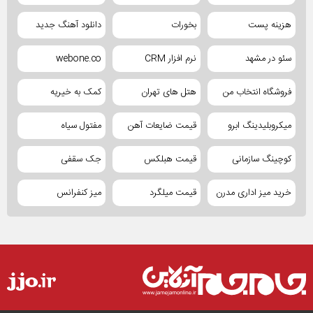
هزینه پست
بخورات
دانلود آهنگ جدید
سئو در مشهد
نرم افزار CRM
webone.co
فروشگاه انتخاب من
هتل های تهران
کمک به خیریه
میکروبلیدینگ ابرو
قیمت ضایعات آهن
مفتول سیاه
کوچینگ سازمانی
قیمت هبلکس
جک سقفی
خرید میز اداری مدرن
قیمت میلگرد
میز کنفرانس