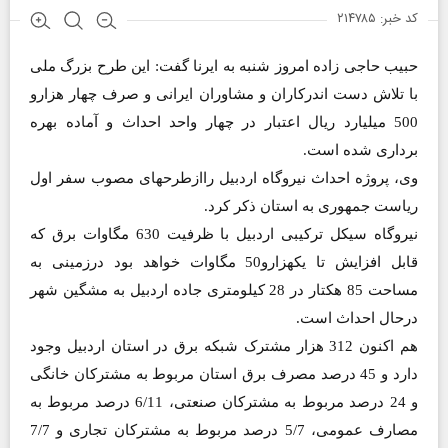
کد خبر: ۲۱۴۷۸۵
حبیب حاجی زاده امروز شنبه به ایرنا گفت: این طرح بزرگ ملی
با تلاش دست اندرکاران و مشاوران ایرانی و صرف چهار هزارو
500 میلیارد ریال اعتبار در چهار واحد احداث و آماده بهره
برداری شده است.
وی، پروژه احداث نیروگاه اردبیل راازطرحهای مصوب سفر اول
ریاست جمهوری به استان ذکر کرد.
نیروگاه سیکل ترکیبی اردبیل با ظرفیت 630 مگاوات برق که
قابل افزایش تا یکهزارو50 مگاوات خواهد بود درزمینی به
مساحت 85 هکتار در 28 کیلومتری جاده اردبیل به مشگین شهر
درحال احداث است.
هم اکنون 312 هزار مشترک شبکه برق در استان اردبیل وجود
دارد و 45 درصد مصرف برق استان مربوط به مشترکان خانگی
و 24 درصد مربوط به مشترکان صنعتی، 6/11 درصد مربوط به
مصارف عمومی، 5/7 درصد مربوط به مشترکان تجاری و 7/7