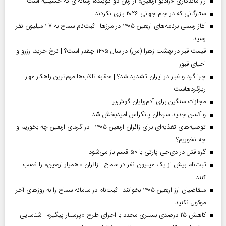
راز ماندگاری «رادیو اربعین» از زبان دو گوینده؛ رسانه‌ای که حسینیه است
ستارگانی که در جام جهانی ۲۰۲۶ بازی نکردند
آغاز رسمی برنامه‌های اربعین ۱۴۰۵ در مرز‌ها | ثبت‌نام سماح به ۱.۷ میلیون نفر
رسید
قیمت قبر در بهشت زهرا (س) در سال ۱۴۰۵ چقدر است؟ | نرخ خرید، رزرو و
احیای قبور
چرا گرد و غبار در ایران تشدید شد؟ | حقابه تالاب‌ها مهم‌ترین راهکار مهار
ریزگردهاست
مجازات سنگین برای آدم‌ربایان گوش‌بر
واکسن جدید سرطان پانکراس امیدبخش شد
توصیه‌های تغذیه‌ای برای زائران اربعین ۱۴۰۵ | در گرمای اربعین چه بخوریم و
چه نخوریم؟
گره قتل در دی‌جی پارتی با ۵۰ قسم باز می‌شود
ثبت‌نام بیش از یک میلیون نفر در سماح | زائران «همیار اربعین» را نصب
کنند
متقاضیان ارز اربعین ۱۴۰۵ بخوانند | ثبت‌نام در سامانه سماح را به روز‌های آخر
موکول نکنید
کاهش ۲۵ درصدی بستری مجدد با اجرای طرح «پرستار پیگیر» | شناسایی