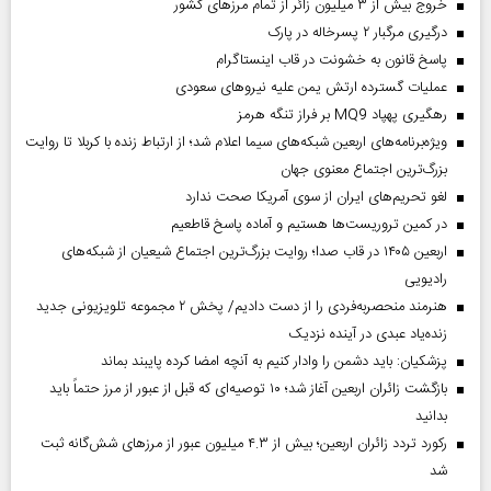
خروج بیش از ۳ میلیون زائر از تمام مرز‌های کشور
درگیری مرگبار ۲ پسرخاله در پارک
پاسخ قانون به خشونت در قاب اینستاگرام
عملیات گسترده ارتش یمن علیه نیروهای سعودی
رهگیری پهپاد MQ9 بر فراز تنگه هرمز
ویژه‌برنامه‌های اربعین شبکه‌های سیما اعلام شد؛ از ارتباط زنده با کربلا تا روایت
بزرگ‌ترین اجتماع معنوی جهان
لغو تحریم‌های ایران از سوی آمریکا صحت ندارد
در کمین تروریست‌ها هستیم و آماده پاسخ قاطعیم
اربعین ۱۴۰۵ در قاب صدا؛ روایت بزرگ‌ترین اجتماع شیعیان از شبکه‌های
رادیویی
هنرمند منحصر‌به‌فردی را از دست دادیم/ پخش ۲ مجموعه تلویزیونی جدید
زنده‌یاد عبدی در آینده نزدیک
پزشکیان: باید دشمن را وادار کنیم به آنچه امضا کرده پایبند بماند
بازگشت زائران اربعین آغاز شد؛ ۱۰ توصیه‌ای که قبل از عبور از مرز حتماً باید
بدانید
رکورد تردد زائران اربعین؛ بیش از ۴.۳ میلیون عبور از مرزهای شش‌گانه ثبت
شد