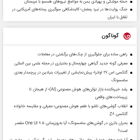
حمله موشکی و پهپادی یمن به مواضع نیروهای همسو با عربستان
جنگ روایت‌ها در نبرد رمضان؛ کالبدشکافی سوگیری رسانه‌های آمریکایی در
تقابل با ایران
گوناگون
راهی ساده برای جلوگیری از چک‌های برگشتی در معاملات
معرفی گونه جدید گیاهی چهارمحال و بختیاری در مجله علمی بین المللی
گلکسی اس ۲۷ اولترا؛ پیش‌نمایشی از تغییرات بنیادین در پرچمدار بعدی
سامسونگ
رشد خیره‌کننده بازار توکن‌های هوش مصنوعی (AI)؛ از هیجان تا
زیرساخت‌های واقعی
انقلاب گوشی‌های تاشو‌ با طعم هوش مصنوعی؛ معرفی و مقایسه خانواده
گلکسی Z۸
بحران باتری در گوشی‌های سامسونگ؛ آیا به‌روزرسانی One UI ۸.۵ مقصر
است؟