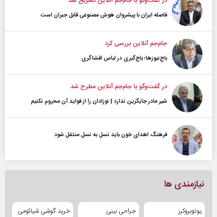
در گفت‌و‌گو با جام‌جم آنلاین تشریح شد
فاصله ایران با پیشرو‌ان هوش مصنوعی قابل جبران است
جام‌جم آنلاین بررسی کرد
باج‌نیوزها؛ باج‌گیری در لباس افشاگری
در گفت‌و‌گو با جام‌جم آنلاین مطرح شد
شیر مادر جایگزین ندارد | نوزادان را از فواید آن محروم نکنیم
فرهنگ اهدای خون باید نسل به نسل منتقل شود
نیازمندی ها
یوتوبروکرز
جراحی بینی
خرید گوشی شیائومی