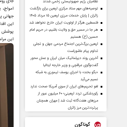
جای روش
نظامیان رژیم صهیونیستی زخمی شدند
امواج، 
توصیه‌های مهم ستاد مرکزی اربعین برای بازگشت
زائران | پایان خدمات مرزی اربعین ۱۵ مرداد ۱۴۰۵
جهانی پ
فلسطین هرگز از اولویت ایران خارج نخواهد شد
این اقدا
هر جا در مسیر حق و ولایت باشیم، در حریم امام
پوشش لح
حسین (ع) هستیم
این مراس
اربعین بزرگ‌ترین اجتماع مردمی جهان و تجلی
تداوم پیام عاشوراست
آخرین روند دیپلماتیک میان ایران و عمان محور
گفت‌وگوی عراقچی و وزیر خارجه ایتالیا
«بگو بخند» با اجرای یوسف تیموری به شبکه
نسیم می‌آید
لغو تحریم‌های ایران از سوی آمریکا صحت ندارد
رکوردشکنی تردد اربعینی؛ ۶۰ میلیون عبور از
مرزهای هفت‌گانه ثبت شد | مهران همچنان
پرترددترین مرز زائران
گوناگون