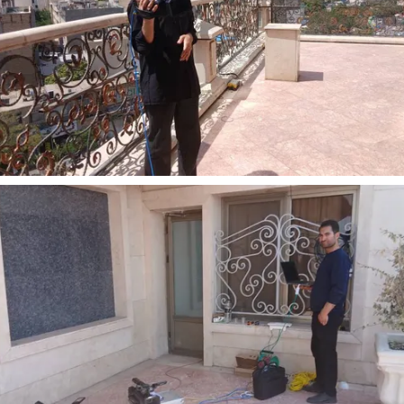
از باتلاق انرژی تا بن‌بست ترامپ
حکایت یک تاریخ و
نرگس خانعلی‌زاده - 
ا سپهوند - سخنگوی کمیسیون انرژی مجلس