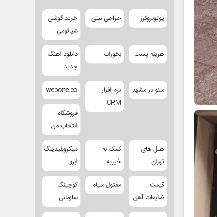
یوتوبروکرز
جراحی بینی
خرید گوشی
شیائومی
هزینه پست
بخورات
دانلود آهنگ
جدید
سئو در مشهد
نرم افزار
webone.co
CRM
فروشگاه
انتخاب من
هتل های
کمک به
میکروبلیدینگ
تهران
خیریه
ابرو
قیمت
مفتول سیاه
کوچینگ
ضایعات آهن
سازمانی