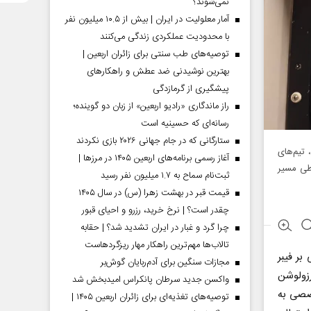
نمی‌شوند؟
آمار معلولیت در ایران | بیش از ۱۰.۵ میلیون نفر
با محدودیت عملکردی زندگی می‌کنند
توصیه‌های طب سنتی برای زائران اربعین |
بهترین نوشیدنی ضد عطش و راهکارهای
پیشگیری از گرمازدگی
راز ماندگاری «رادیو اربعین» از زبان دو گوینده؛
رسانه‌ای که حسینیه است
ستارگانی که در جام جهانی ۲۰۲۶ بازی نکردند
تیم‌های
آغاز رسمی برنامه‌های اربعین ۱۴۰۵ در مرز‌ها |
، زیرساخت‌های ارتباطی مسیر
ثبت‌نام سماح به ۱.۷ میلیون نفر رسید
قیمت قبر در بهشت زهرا (س) در سال ۱۴۰۵
چقدر است؟ | نرخ خرید، رزرو و احیای قبور
چرا گرد و غبار در ایران تشدید شد؟ | حقابه
تالاب‌ها مهم‌ترین راهکار مهار ریزگردهاست
بر فیبر
مجازات سنگین برای آدم‌ربایان گوش‌بر
رزولوشن
واکسن جدید سرطان پانکراس امیدبخش شد
یس تخصصی به
توصیه‌های تغذیه‌ای برای زائران اربعین ۱۴۰۵ |