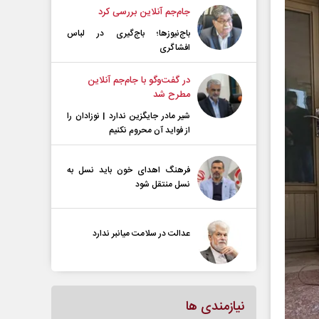
جام‌جم آنلاین بررسی کرد
باج‌نیوزها؛ باج‌گیری در لباس
افشاگری
در گفت‌و‌گو با جام‌جم آنلاین
مطرح شد
شیر مادر جایگزین ندارد | نوزادان را
از فواید آن محروم نکنیم
فرهنگ اهدای خون باید نسل به
نسل منتقل شود
عدالت در سلامت میانبر ندارد
نیازمندی ها