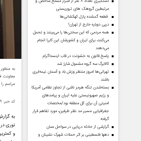
دستگیری تعداد ۸ نفر از اشرار مسلح شاخص و
مرتبطین گروهک های تروریستی
قطعه گمشده پازل کهکشانی‌ها
دربی دوباره خارج از تهران!
همه مردمی که این سختی‌ها را می‌بینند و تحمل
می‌کنند، برای ایران و کشورشان این کاررا انجام
می‌دهند
پاسخ قانون به خشونت در قاب اینستاگرام
کالابرگ سه گروه مشمول شارژ شد
به منظور
تهرانی‌ها امروز منتظر وزش باد و آسمان نیمه‌ابری
باشند
مراسم را ب
بسته‌شدن تنگه هرمز ناشی از تجاوز نظامی آمریکا
و رژیم صهیونیستی علیه ایران و پیامد‌های
کد خبر: ۱۵۵۸۴۶۹
امنیتی آن برای کل منطقه بود/مختصات
جغرافیایی مسیر مد نظر طرفین، مورد تفاهم قرار
به گزار
گرفته
نوری در 
گزارشی از حادثه دریایی در سواحل عمان
دهها فلسطینی بر اثر حملات شهرک نشینان و