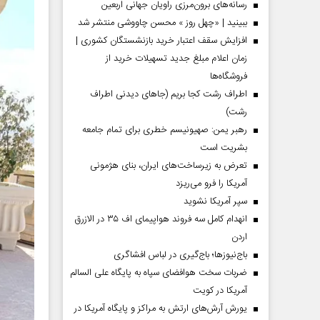
رسانه‌های برون‌مرزی راویان جهانی اربعین
ببینید | «چهل روز » محسن چاووشی منتشر شد
افزایش سقف اعتبار خرید بازنشستگان کشوری |
زمان اعلام مبلغ جدید تسهیلات خرید از
فروشگاه‌ها
اطراف رشت کجا بریم (جاهای دیدنی اطراف
رشت)
رهبر یمن: صهیونیسم خطری برای تمام جامعه
بشریت است
تعرض به زیرساخت‌های ایران، بنای هژمونی
آمریکا را فرو می‌ریزد
سپر آمریکا نشوید
انهدام کامل سه فروند هواپیمای اف ۳۵ در الازرق
اردن
باج‌نیوزها؛ باج‌گیری در لباس افشاگری
ضربات سخت هوافضای سپاه به پایگاه علی السالم
آمریکا در کویت
یورش آرش‌های ارتش به مراکز و پایگاه‌ آمریکا در