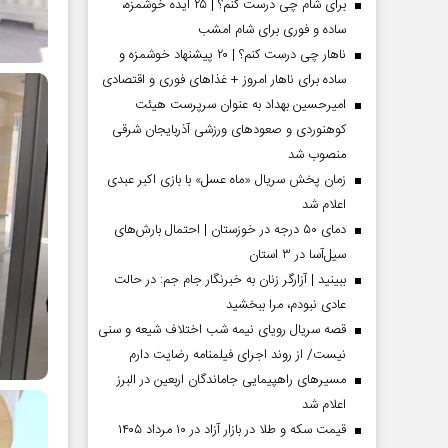
برای شام چی درست کنم؟ | ۲۵ ایده خوشمزه،
ساده و فوری برای شام امشب
ناهار چی درست کنم؟ | ۲۰ پیشنهاد خوشمزه و
ساده برای ناهار امروز + غذاهای فوری و اقتصادی
امیرحسین بهداد به عنوان سرپرست هیئت
کوهنوردی و صعودهای ورزشی آذربایجان شرقی
منصوب شد
زمان پخش سریال «ماه عسل» با بازی اکبر عبدی
اعلام شد
دمای ۵۰ درجه در خوزستان | احتمال بارش‌های
سیل‌آسا در ۳ استان
ببینید | آزارگر زنان به خبرنگار جام جم: در حالت
مردادماه
صفحات نخست روزنامه ها‌ی‌سه‌شنبه ۶ مردادماه
صفحات
عادی نبودم، مرا ببخشید
قصه سریال رویای نیمه شب اختلاف شیعه و سنی
نیست/ از روند اجرای فیلمنامه رضایت دارم
مسیر‌های راهپیمایی جاماندگان اربعین در البرز
اعلام شد
قیمت سکه و طلا در بازار آزاد در ۱۰ مرداد ۱۴۰۵