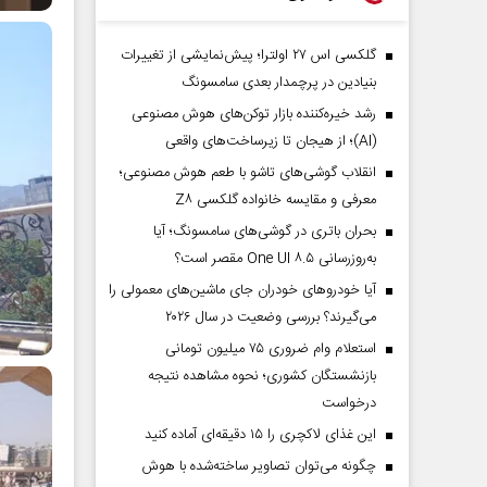
گلکسی اس ۲۷ اولترا؛ پیش‌نمایشی از تغییرات
بنیادین در پرچمدار بعدی سامسونگ
رشد خیره‌کننده بازار توکن‌های هوش مصنوعی
(AI)؛ از هیجان تا زیرساخت‌های واقعی
انقلاب گوشی‌های تاشو‌ با طعم هوش مصنوعی؛
معرفی و مقایسه خانواده گلکسی Z۸
بحران باتری در گوشی‌های سامسونگ؛ آیا
به‌روزرسانی One UI ۸.۵ مقصر است؟
آیا خودروهای خودران جای ماشین‌های معمولی را
می‌گیرند؟ بررسی وضعیت در سال ۲۰۲۶
استعلام وام ضروری ۷۵ میلیون تومانی
بازنشستگان کشوری؛ نحوه مشاهده نتیجه
درخواست
این غذای لاکچری را ۱۵ دقیقه‌ای آماده کنید
چگونه می‌توان تصاویر ساخته‌شده با هوش