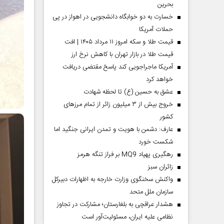
بحرین
خسارت به دو خوابگاه دانشجویی در اهواز در پی
حملات آمریکا
قیمت طلا و سکه امروز ۱۱ مرداد ۱۴۰۵ | افت
قیمت طلا در بازار تهران با کاهش نرخ ارز
آمریکا ماجراجویی کند پاسخ مقتضی دریافت
خواهد کرد
عشق به حسین (ع) تا لحظه شهادت
خروج بیش از ۳ میلیون زائر از تمام مرز‌های
کشور
عارف: دشمن با هویت و تمدن ایرانی جنگید اما
شکست خورد
رهگیری پهپاد MQ9 بر فراز تنگه هرمز
‌زائران سبز
واکنش سخنگوی وزارت خارجه به اظهارات دبیرکل
سازمان ملل متحد
هشدار عراقچی به بلغارستان؛ مشارکت در تجاوز
نظامی علیه ایران، مسئولیت‌آور است