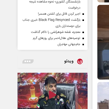
بازنشستگان کشوری؛ نحوه مشاهده نتیجه
درخواست
اجیر کردن قاتل برای کشتن همسر!
بازگشت Black Flag Resynced خبری جذاب
برای دوستداران بازی
معجزه، نقشه شوهرکشی را ناکام گذاشت
توصیه‌های هلال‌احمر برای روز‌های گرم
جام‌جهانی مهاجران
ویدئو