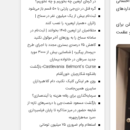
حتمالی
در گرمای اربعین چه بخوریم و چه نخوریم؟
اردهای
گره قتل در دی‌جی پارتی با ۵۰ قسم باز می‌شود
ثبت‌نام بیش از یک میلیون نفر در سماح |
زائران «همیار اربعین» را نصب کنند
ئن برای
متقاضیان ارز اربعین ۱۴۰۵ بخوانند | ثبت‌نام در
و عظمت
سامانه سماح را به روز‌های آخر موکول نکنید
کاهش ۲۵ درصدی بستری مجدد با اجرای طرح
«پرستار پیگیر» | شناسایی بیش از ۳۰۰۰ مورد
جدید سرطان در خانواده بیماران
Castlevania: Belmont’s Curse؛ بازگشت
باشکوه شکارچیان خون‌آشام
روی هر لینکی کلیک نکنید، دام کلاهبرداران
سایبری همین‌جاست
سرمایه‌گذاری برای رفاه؛ هزینه یا آینده‌سازی؟
بازگشت مسعود شصت‌چی با دردسر‌های تازه؛ از
شایعه حضور در میز مذاکره تا پایان فیلمبرداری
«مرد سه‌هزارچهره»
استعلام وام ضروری ۷۵ میلیون تومانی