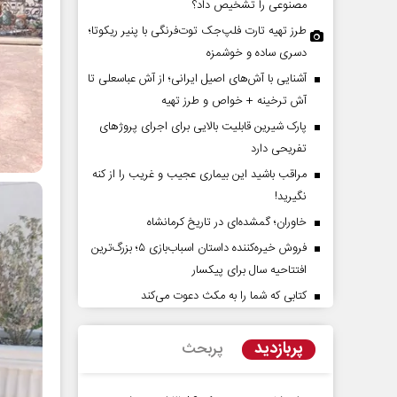
مصنوعی را تشخیص داد؟
طرز تهیه تارت فلپ‌جک توت‌فرنگی با پنیر ریکوتا؛
دسری ساده و خوشمزه
آشنایی با آش‌های اصیل ایرانی؛ از آش عباسعلی تا
آش ترخینه + خواص و طرز تهیه
پارک شیرین قابلیت‌ بالایی برای اجرای پروژهای
تفریحی دارد
مراقب باشید این بیماری عجیب و غریب را از کنه
نگیرید!
دیدات کوتاه‏‌مدت و
اربعین نماد مقاومت در برابر
خاوران؛ گمشده‌ای در تاریخ کرمانشاه
ف واقع آمریکا
استکبار‌
فروش خیره‌کننده داستان اسباب‌بازی ۵؛ بزرگ‌ترین
گر مسائل سیاسی
رحمت‌الله نوروزی - عضو کمیسیون اجتماعی
رض
افتتاحیه سال برای پیکسار
مجلس
کتابی که شما را به مکث دعوت می‌کند
پربازدید
پربحث