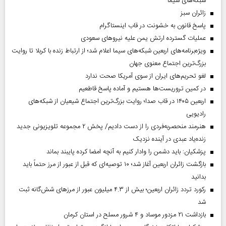
شبکه‌های سیما
‌زائران سبز
پاسخ قانون به خشونت در قاب اینستاگرام
عملیات گسترده ارتش یمن علیه نیروهای سعودی
ویژه‌برنامه‌های اربعین شبکه‌های سیما اعلام شد؛ از ارتباط زنده با کربلا تا روایت
بزرگ‌ترین اجتماع معنوی جهان
لغو تحریم‌های ایران از سوی آمریکا صحت ندارد
در کمین تروریست‌ها هستیم و آماده پاسخ قاطعیم
اربعین ۱۴۰۵ در قاب صدا؛ روایت بزرگ‌ترین اجتماع شیعیان از شبکه‌های
رادیویی
هنرمند منحصر‌به‌فردی را از دست دادیم/ پخش ۲ مجموعه تلویزیونی جدید
زنده‌یاد عبدی در آینده نزدیک
پزشکیان: باید دشمن را وادار کنیم به آنچه امضا کرده پایبند بماند
بازگشت زائران اربعین آغاز شد؛ ۱۰ توصیه‌ای که قبل از عبور از مرز حتماً باید
بدانید
رکورد تردد زائران اربعین؛ بیش از ۴.۳ میلیون عبور از مرزهای شش‌گانه ثبت
شد
بازداشت ۲۱ مزدور موساد و ۴ شرور مسلح در استان کرمان