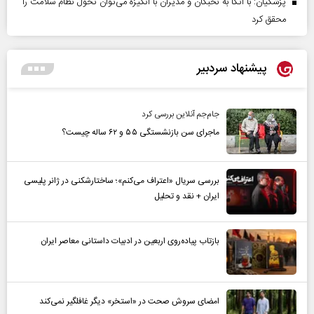
پزشکیان: با اتکا به نخبگان و مدیران با انگیزه می‌توان تحول نظام سلامت را
محقق کرد
پیشنهاد سردبیر
جام‌جم آنلاین بررسی کرد
ماجرای سن بازنشستگی ۵۵ و ۶۲ ساله چیست؟
بررسی سریال «اعتراف می‌کنم»؛ ساختارشکنی در ژانر پلیسی
ایران + نقد و تحلیل
بازتاب پیاده‌روی اربعین در ادبیات داستانی معاصر ایران
امضای سروش صحت در «استخر» دیگر غافلگیر نمی‌کند