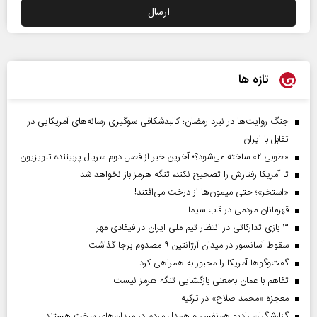
تازه ها
جنگ روایت‌ها در نبرد رمضان؛ کالبدشکافی سوگیری رسانه‌های آمریکایی در
تقابل با ایران
«طوبی ۲» ساخته می‌شود؟؛ آخرین خبر از فصل دوم سریال پربیننده تلویزیون
تا آمریکا رفتارش را تصحیح نکند، تنگه هرمز باز نخواهد شد
«استخر»‌‌؛ حتی میمون‌ها از درخت می‌افتند!
قهرمانان مردمی در قاب سیما
۳ بازی تدارکاتی در انتظار تیم ملی ایران در فیفادی مهر
سقوط آسانسور در میدان آرژانتین ۹ مصدوم برجا گذاشت
گفت‌وگوها آمریکا را مجبور به همراهی کرد
تفاهم با عمان به‌معنی بازگشایی تنگه هرمز نیست
معجزه «محمد صلاح» در ترکیه
گزارشگران رادیو هم‌نفس و همدل مردم در میدان‌های سخت هستند