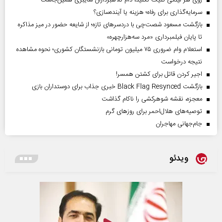
روی هر لینکی کلیک نکنید، دام کلاهبرداران سایبری همین‌جاست
سرمایه‌گذاری برای رفاه؛ هزینه یا آینده‌سازی؟
بازگشت مسعود شصت‌چی با دردسر‌های تازه؛ از شایعه حضور در میز مذاکره
تا پایان فیلمبرداری «مرد سه‌هزارچهره»
استعلام وام ضروری ۷۵ میلیون تومانی بازنشستگان کشوری؛ نحوه مشاهده
نتیجه درخواست
اجیر کردن قاتل برای کشتن همسر!
بازگشت Black Flag Resynced خبری جذاب برای دوستداران بازی
معجزه، نقشه شوهرکشی را ناکام گذاشت
توصیه‌های هلال‌احمر برای روز‌های گرم
جام‌جهانی مهاجران
ویدئو