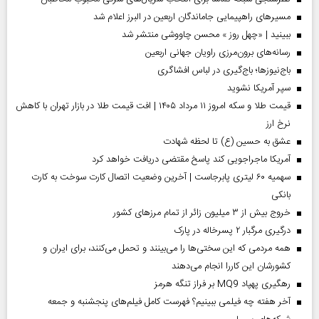
مسیر‌های راهپیمایی جاماندگان اربعین در البرز اعلام شد
ببینید | «چهل روز » محسن چاووشی منتشر شد
رسانه‌های برون‌مرزی راویان جهانی اربعین
باج‌نیوزها؛ باج‌گیری در لباس افشاگری
سپر آمریکا نشوید
قیمت طلا و سکه امروز ۱۱ مرداد ۱۴۰۵ | افت قیمت طلا در بازار تهران با کاهش
نرخ ارز
عشق به حسین (ع) تا لحظه شهادت
آمریکا ماجراجویی کند پاسخ مقتضی دریافت خواهد کرد
سهمیه ۶۰ لیتری پابرجاست | آخرین وضعیت اتصال کارت سوخت به کارت
بانکی
خروج بیش از ۳ میلیون زائر از تمام مرز‌های کشور
درگیری مرگبار ۲ پسرخاله در پارک
همه مردمی که این سختی‌ها را می‌بینند و تحمل می‌کنند، برای ایران و
کشورشان این کاررا انجام می‌دهند
رهگیری پهپاد MQ9 بر فراز تنگه هرمز
آخر هفته چه فیلمی ببینیم؟ فهرست کامل فیلم‌های پنجشنبه و جمعه