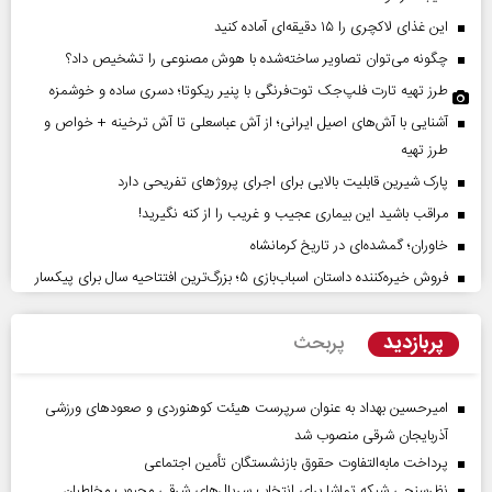
این غذای لاکچری را ۱۵ دقیقه‌ای آماده کنید
چگونه می‌توان تصاویر ساخته‌شده با هوش مصنوعی را تشخیص داد؟
طرز تهیه تارت فلپ‌جک توت‌فرنگی با پنیر ریکوتا؛ دسری ساده و خوشمزه
آشنایی با آش‌های اصیل ایرانی؛ از آش عباسعلی تا آش ترخینه + خواص و
طرز تهیه
پارک شیرین قابلیت‌ بالایی برای اجرای پروژهای تفریحی دارد
مراقب باشید این بیماری عجیب و غریب را از کنه نگیرید!
خاوران؛ گمشده‌ای در تاریخ کرمانشاه
فروش خیره‌کننده داستان اسباب‌بازی ۵؛ بزرگ‌ترین افتتاحیه سال برای پیکسار
پربازدید
پربحث
امیرحسین بهداد به عنوان سرپرست هیئت کوهنوردی و صعودهای ورزشی
آذربایجان شرقی منصوب شد
پرداخت مابه‌التفاوت حقوق بازنشستگان تأمین اجتماعی
نظرسنجی شبکه تماشا برای انتخاب سریال‌های شرقی محبوب مخاطبان