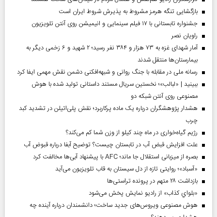
بازگشایی تنگه هرمز مشروط به پذیرش شروط ایران است
جشنواره تابستانی با ۱۷ فیلم سینمایی و انیمیشن روی آنتن تلویزیون
راویان نصر
آمار شهدای غزه به ۷۳ هزار و ۳۸۴ نفر رسید؛ ۲ شهید و ۶ زخمی دیگر به
بیمارستان‌ها منتقل شدند
رسانه ملی در مقابله با جنگ روانی و شبهه‌افکنی دشمن نقش مهمی ایفا کرد
ببینید | «لبالب»؛ نخستین سریال مستند داستانی تولید شده با هوش
مصنوعی روی آنتن شبکه دو
هشدار پژوهشگران درباره یک ماده پرکاربرد؛ نقش پلی‌اتیلن در تشدید کبد
چرب
رژیم گیاه‌خواری در ماه چند کیلو از وزن شما کم می‌کند؟
علت افزایش قبض آب در تابستان چیست؟ توضیح آبفا درباره قبوض آب
بصره از میزبانی استقلال جا ماند؛ AFC با پیشنهاد آبی‌ها مخالفت کرد
«آسباد»؛ روایتی تازه از دل سیستان به قاب تلویزیون می‌آید
بازداشت ۲۸ متهم در پرونده تراستی‌ها
«بلواي کذاب» از رادیو نمایش پخش می‌شود
هوش مصنوعی ویروس‌های جدید ساخت؛ دانشمندان درباره آینده چه