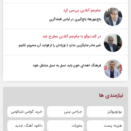
جام‌جم آنلاین بررسی کرد
باج‌نیوزها؛ باج‌گیری در لباس افشاگری
در گفت‌و‌گو با جام‌جم آنلاین مطرح شد
شیر مادر جایگزین ندارد | نوزادان را از فواید آن محروم نکنیم
فرهنگ اهدای خون باید نسل به نسل منتقل شود
نیازمندی ها
یوتوبروکرز
جراحی بینی
خرید گوشی شیائومی
هزینه پست
بخورات
دانلود آهنگ جدید