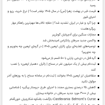
رسید
قیمت قبر در بهشت زهرا (س) در سال ۱۴۰۵ چقدر است؟ | نرخ خرید، رزرو و
احیای قبور
چرا گرد و غبار در ایران تشدید شد؟ | حقابه تالاب‌ها مهم‌ترین راهکار مهار
ریزگردهاست
مجازات سنگین برای آدم‌ربایان گوش‌بر
واکسن جدید سرطان پانکراس امیدبخش شد
توصیه‌های تغذیه‌ای برای زائران اربعین ۱۴۰۵ | در گرمای اربعین چه بخوریم و
چه نخوریم؟
گره قتل در دی‌جی پارتی با ۵۰ قسم باز می‌شود
ثبت‌نام بیش از یک میلیون نفر در سماح | زائران «همیار اربعین» را نصب
کنند
متقاضیان ارز اربعین ۱۴۰۵ بخوانند | ثبت‌نام در سامانه سماح را به روز‌های آخر
موکول نکنید
کاهش ۲۵ درصدی بستری مجدد با اجرای طرح «پرستار پیگیر» | شناسایی
بیش از ۳۰۰۰ مورد جدید سرطان در خانواده بیماران
Castlevania: Belmont’s Curse؛ بازگشت باشکوه شکارچیان خون‌آشام