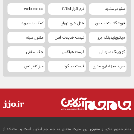
سئو در مشهد
نرم افزار CRM
webone.co
فروشگاه انتخاب من
هتل های تهران
کمک به خیریه
میکروبلیدینگ ابرو
قیمت ضایعات آهن
مفتول سیاه
کوچینگ سازمانی
قیمت هبلکس
جک سقفی
خرید میز اداری مدرن
قیمت میلگرد
میز کنفرانس
تمام حقوق مادی و معنوی این سایت متعلق به جام جم آنلاین است و استفاده از