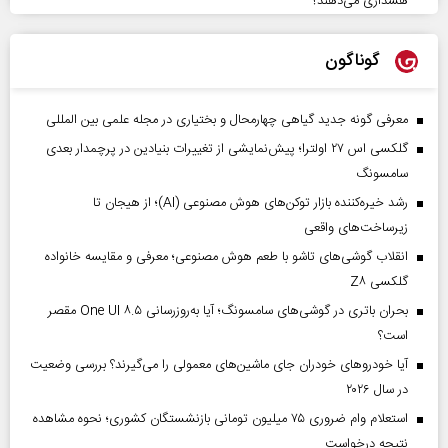
هشداری می‌دهند؟
گوناگون
معرفی گونه جدید گیاهی چهارمحال و بختیاری در مجله علمی بین المللی
گلکسی اس ۲۷ اولترا؛ پیش‌نمایشی از تغییرات بنیادین در پرچمدار بعدی
سامسونگ
رشد خیره‌کننده بازار توکن‌های هوش مصنوعی (AI)؛ از هیجان تا
زیرساخت‌های واقعی
انقلاب گوشی‌های تاشو‌ با طعم هوش مصنوعی؛ معرفی و مقایسه خانواده
گلکسی Z۸
بحران باتری در گوشی‌های سامسونگ؛ آیا به‌روزرسانی One UI ۸.۵ مقصر
است؟
آیا خودروهای خودران جای ماشین‌های معمولی را می‌گیرند؟ بررسی وضعیت
در سال ۲۰۲۶
استعلام وام ضروری ۷۵ میلیون تومانی بازنشستگان کشوری؛ نحوه مشاهده
نتیجه درخواست