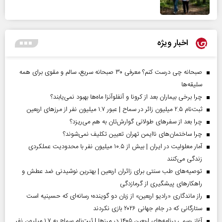
اخبار ویژه
صبحانه چی درست کنم؟ معرفی ۳۰ صبحانه سریع، سالم و مقوی برای همه
سلیقه‌ها
چرا برخی بیماران بعد از کرونا و آنفلوآنزا ماه‌ها بهبود نمی‌یابند؟
ثبت‌نام ۲.۵ میلیون زائر در سماح | عبور ۱.۷ میلیون نفر از مرز‌های اربعین
چرا بعد از سفرهای طولانی گوارش‌تان به هم می‌ریزد؟
چرا ساختمان‌های ناایمن تهران تعیین تکلیف نمی‌شوند؟
آمار معلولیت در ایران | بیش از ۱۰.۵ میلیون نفر با محدودیت عملکردی
زندگی می‌کنند
توصیه‌های طب سنتی برای زائران اربعین | بهترین نوشیدنی ضد عطش و
راهکارهای پیشگیری از گرمازدگی
راز ماندگاری «رادیو اربعین» از زبان دو گوینده؛ رسانه‌ای که حسینیه است
ستارگانی که در جام جهانی ۲۰۲۶ بازی نکردند
آغاز رسمی برنامه‌های اربعین ۱۴۰۵ در مرز‌ها | ثبت‌نام سماح به ۱.۷ میلیون نفر