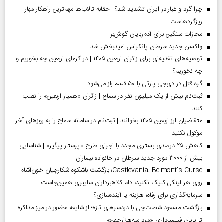
چرا گرد و غبار در ایران تشدید شد؟ | حقابه تالاب‌ها مهم‌ترین راهکار مهار
ریزگردهاست
مجازات سنگین برای آدم‌ربایان گوش‌بر
واکسن جدید سرطان پانکراس امیدبخش شد
توصیه‌های تغذیه‌ای برای زائران اربعین ۱۴۰۵ | در گرمای اربعین چه بخوریم و
چه نخوریم؟
گره قتل در دی‌جی پارتی با ۵۰ قسم باز می‌شود
ثبت‌نام بیش از یک میلیون نفر در سماح | زائران «همیار اربعین» را نصب
کنند
متقاضیان ارز اربعین ۱۴۰۵ بخوانند | ثبت‌نام در سامانه سماح را به روز‌های آخر
موکول نکنید
کاهش ۲۵ درصدی بستری مجدد با اجرای طرح «پرستار پیگیر» | شناسایی
بیش از ۳۰۰۰ مورد جدید سرطان در خانواده بیماران
Castlevania: Belmont’s Curse؛ بازگشت باشکوه شکارچیان خون‌آشام
روی هر لینکی کلیک نکنید، دام کلاهبرداران سایبری همین‌جاست
سرمایه‌گذاری برای رفاه؛ هزینه یا آینده‌سازی؟
بازگشت مسعود شصت‌چی با دردسر‌های تازه؛ از شایعه حضور در میز مذاکره
تا پایان فیلمبرداری «مرد سه‌هزارچهره»