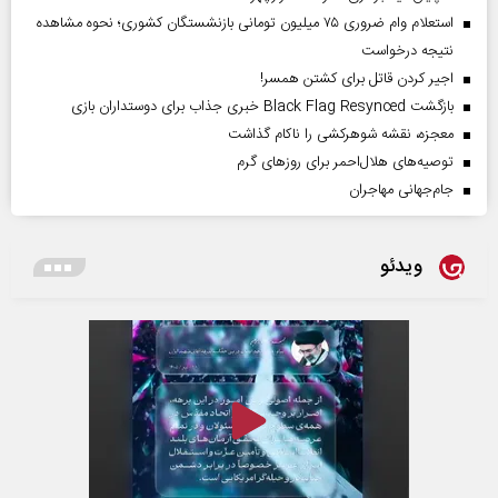
استعلام وام ضروری ۷۵ میلیون تومانی بازنشستگان کشوری؛ نحوه مشاهده
نتیجه درخواست
اجیر کردن قاتل برای کشتن همسر!
بازگشت Black Flag Resynced خبری جذاب برای دوستداران بازی
معجزه، نقشه شوهرکشی را ناکام گذاشت
توصیه‌های هلال‌احمر برای روز‌های گرم
جام‌جهانی مهاجران
ویدئو