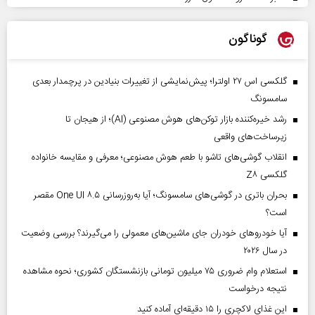
گوناگون
گلکسی اس ۲۷ اولترا؛ پیش‌نمایشی از تغییرات بنیادین در پرچمدار بعدی
سامسونگ
رشد خیره‌کننده بازار توکن‌های هوش مصنوعی (AI)؛ از هیجان تا
زیرساخت‌های واقعی
انقلاب گوشی‌های تاشو‌ با طعم هوش مصنوعی؛ معرفی و مقایسه خانواده
گلکسی Z۸
بحران باتری در گوشی‌های سامسونگ؛ آیا به‌روزرسانی One UI ۸.۵ مقصر
است؟
آیا خودروهای خودران جای ماشین‌های معمولی را می‌گیرند؟ بررسی وضعیت
در سال ۲۰۲۶
استعلام وام ضروری ۷۵ میلیون تومانی بازنشستگان کشوری؛ نحوه مشاهده
نتیجه درخواست
این غذای لاکچری را ۱۵ دقیقه‌ای آماده کنید