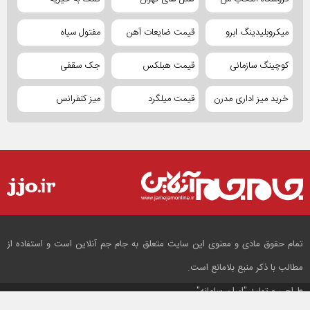
میکروبلیدینگ ابرو
قیمت ضایعات آهن
مفتول سیاه
کوچینگ سازمانی
قیمت هبلکس
جک سقفی
خرید میز اداری مدرن
قیمت میلگرد
میز کنفرانس
تمام حقوق مادی و معنوی این سایت متعلق به جام جم آنلاین است و استفاده از
مطالب با ذکر منبع بلامانع است.
طراحی و تولید
"ایران سامانه"