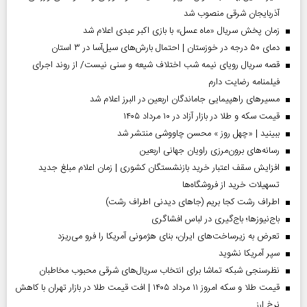
آذربایجان شرقی منصوب شد
زمان پخش سریال «ماه عسل» با بازی اکبر عبدی اعلام شد
دمای ۵۰ درجه در خوزستان | احتمال بارش‌های سیل‌آسا در ۳ استان
قصه سریال رویای نیمه شب اختلاف شیعه و سنی نیست/ از روند اجرای
فیلمنامه رضایت دارم
مسیر‌های راهپیمایی جاماندگان اربعین در البرز اعلام شد
قیمت سکه و طلا در بازار آزاد در ۱۰ مرداد ۱۴۰۵
ببینید | «چهل روز » محسن چاووشی منتشر شد
رسانه‌های برون‌مرزی راویان جهانی اربعین
افزایش سقف اعتبار خرید بازنشستگان کشوری | زمان اعلام مبلغ جدید
تسهیلات خرید از فروشگاه‌ها
اطراف رشت کجا بریم (جاهای دیدنی اطراف رشت)
باج‌نیوزها؛ باج‌گیری در لباس افشاگری
تعرض به زیرساخت‌های ایران، بنای هژمونی آمریکا را فرو می‌ریزد
سپر آمریکا نشوید
نظرسنجی شبکه تماشا برای انتخاب سریال‌های شرقی محبوب مخاطبان
قیمت طلا و سکه امروز ۱۱ مرداد ۱۴۰۵ | افت قیمت طلا در بازار تهران با کاهش
نرخ ارز