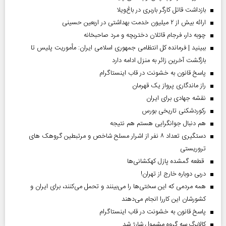
بازداشت قاتل کارگر باربری در باغ‌ویلا
ارائه بیش از ۲ میلیون خدمت بهداشتی در اربعین حسینی
چوبه دار، فرجام قاتلان دختربچه و مرد صاحبخانه
ببینید | فرمانده کل انتظامی جمهوری اسلامی ایران­: مأموریت پلیس تا
بازگشت آخرین زائر به منزل ادامه دارد
پاسخ قانون به خشونت در قاب اینستاگرام
راز ماندگاری پرواز یک قهرمان
نقشه جهادی برای ایران
رکوردشکنی تاریخی بورس
هم دنبال جوانگرایی هستم هم نتیجه
دستگیری تعداد ۸ نفر از اشرار مسلح شاخص و مرتبطین گروهک های
تروریستی
قطعه گمشده پازل کهکشانی‌ها
دربی دوباره خارج از تهران!
همه مردمی که این سختی‌ها را می‌بینند و تحمل می‌کنند، برای ایران و
کشورشان این کاررا انجام می‌دهند
پاسخ قانون به خشونت در قاب اینستاگرام
کالابرگ سه گروه مشمول شارژ شد