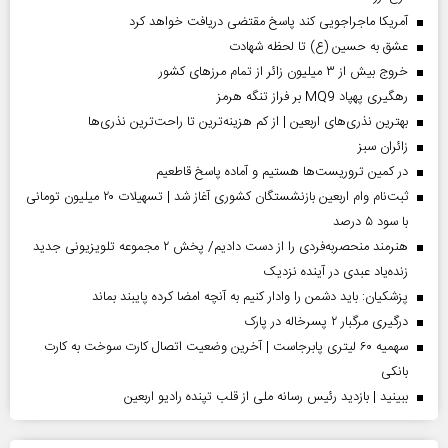
آمریکا ماجراجویی کند پاسخ مقتضی دریافت خواهد کرد
عشق به حسین (ع) تا لحظه شهادت
خروج بیش از ۳ میلیون زائر از تمام مرز‌های کشور
رهگیری پهپاد MQ9 بر فراز تنگه هرمز
بهترین نذری‌های اربعین | از کم هزینه‌ترین تا راحت‌ترین نذری‌ها
‌زائران سبز
در کمین تروریست‌ها هستیم و آماده پاسخ قاطعیم
ثبت‌نام وام اربعین بازنشستگان کشوری آغاز شد | تسهیلات ۲۰ میلیون تومانی
با سود ۵ درصد
هنرمند منحصر‌به‌فردی را از دست دادیم/ پخش ۲ مجموعه تلویزیونی جدید
زنده‌یاد عبدی در آینده نزدیک
پزشکیان: باید دشمن را وادار کنیم به آنچه امضا کرده پایبند بماند
درگیری مرگبار ۲ پسرخاله در پارک
سهمیه ۶۰ لیتری پابرجاست | آخرین وضعیت اتصال کارت سوخت به کارت
بانکی
ببینید | بازدید رئیس رسانه ملی از قلب تپنده رادیو اربعین