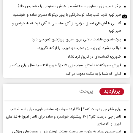
چگونه می‌توان تصاویر ساخته‌شده با هوش مصنوعی را تشخیص داد؟
طرز تهیه تارت فلپ‌جک توت‌فرنگی با پنیر ریکوتا؛ دسری ساده و خوشمزه
آشنایی با آش‌های اصیل ایرانی؛ از آش عباسعلی تا آش ترخینه + خواص و
طرز تهیه
پارک شیرین قابلیت‌ بالایی برای اجرای پروژهای تفریحی دارد
مراقب باشید این بیماری عجیب و غریب را از کنه نگیرید!
خاوران؛ گمشده‌ای در تاریخ کرمانشاه
فروش خیره‌کننده داستان اسباب‌بازی ۵؛ بزرگ‌ترین افتتاحیه سال برای پیکسار
کتابی که شما را به مکث دعوت می‌کند
پربازدید
پربحث
برای شام چی درست کنم؟ | ۲۵ ایده خوشمزه، ساده و فوری برای شام امشب
ناهار چی درست کنم؟ | ۲۰ پیشنهاد خوشمزه و ساده برای ناهار امروز + غذاهای
فوری و اقتصادی
امیرحسین بهداد به عنوان سرپرست هیئت کوهنوردی و صعودهای ورزشی