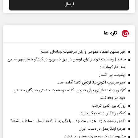
تازه ها
خبر ستون اعتماد عمومی و رکن مرجعیت رسانه‌ای است
ببینید | وضعیت تردد زائران اربعین در مرز خسروی در گفتگو با منوچهر حبیبی
استاندار کرمانشاه
اینترنت بی افسار
امیر سرتیپ اکرمی‌نیا: ارتش کاملا آماده است
کارکنان وظیفه فراری برای تعیین تکلیف وضعیت خدمتی به یگان خدمتی
خود مراجعه کنند
زورآزمایی اتمی ترامپ
کفگیر رهگیر به ته دیگ خورد
تا دیر نشده جلوی هوش مصنوعی را بگیرید / AI به انسان مسلط می‌شود؟
هرمز؛ ابتکارعمل در دست ایران
مشروطه در کوچه‌پس‌کوچه‌های پایتخت