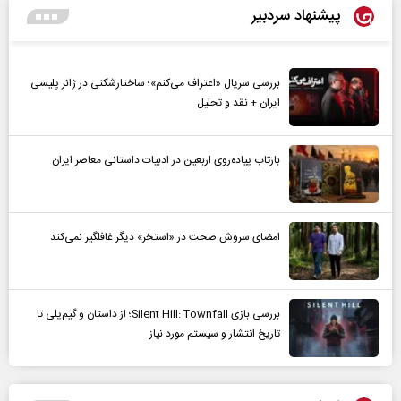
پیشنهاد سردبیر
بررسی سریال «اعتراف می‌کنم»؛ ساختارشکنی در ژانر پلیسی
ایران + نقد و تحلیل
بازتاب پیاده‌روی اربعین در ادبیات داستانی معاصر ایران
امضای سروش صحت در «استخر» دیگر غافلگیر نمی‌کند
بررسی بازی Silent Hill: Townfall؛ از داستان و گیم‌پلی تا
تاریخ انتشار و سیستم مورد نیاز