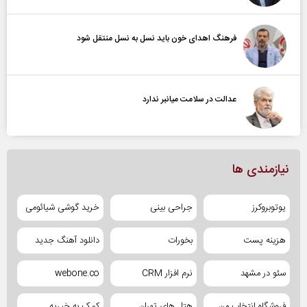
فرهنگ اهدای خون باید نسل به نسل منتقل شود
عدالت در سلامت میانبر ندارد
نیازمندی ها
یوتوبروکرز
جراحی بینی
خرید گوشی شیائومی
هزینه پست
بخورات
دانلود آهنگ جدید
سئو در مشهد
نرم افزار CRM
webone.co
فروشگاه انتخاب من
هتل های تهران
کمک به خیریه