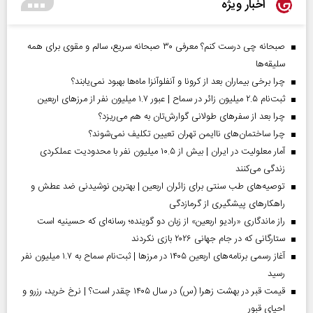
اخبار ویژه
صبحانه چی درست کنم؟ معرفی ۳۰ صبحانه سریع، سالم و مقوی برای همه
سلیقه‌ها
چرا برخی بیماران بعد از کرونا و آنفلوآنزا ماه‌ها بهبود نمی‌یابند؟
ثبت‌نام ۲.۵ میلیون زائر در سماح | عبور ۱.۷ میلیون نفر از مرز‌های اربعین
چرا بعد از سفرهای طولانی گوارش‌تان به هم می‌ریزد؟
چرا ساختمان‌های ناایمن تهران تعیین تکلیف نمی‌شوند؟
آمار معلولیت در ایران | بیش از ۱۰.۵ میلیون نفر با محدودیت عملکردی
زندگی می‌کنند
توصیه‌های طب سنتی برای زائران اربعین | بهترین نوشیدنی ضد عطش و
راهکارهای پیشگیری از گرمازدگی
راز ماندگاری «رادیو اربعین» از زبان دو گوینده؛ رسانه‌ای که حسینیه است
ستارگانی که در جام جهانی ۲۰۲۶ بازی نکردند
آغاز رسمی برنامه‌های اربعین ۱۴۰۵ در مرز‌ها | ثبت‌نام سماح به ۱.۷ میلیون نفر
رسید
قیمت قبر در بهشت زهرا (س) در سال ۱۴۰۵ چقدر است؟ | نرخ خرید، رزرو و
احیای قبور