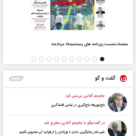
صفحات‌نخست‌روزنامه ها‌ی پنجشنبه‌۱۵ مردادماه
گفت و گو
جام‌جم آنلاین بررسی کرد
باج‌نیوزها؛ باج‌گیری در لباس افشاگری
در گفت‌و‌گو با جام‌جم آنلاین مطرح شد
شیر مادر جایگزین ندارد | نوزادان را از فواید آن محروم نکنیم