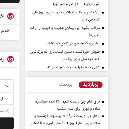
آش ترخینه + خواص و طرز تهیه
پارک شیرین قابلیت‌ بالایی برای اجرای پروژهای
اخب
تفریحی دارد
مراقب باشید این بیماری عجیب و غریب را از کنه
کاهش 52 درصدی مخازن سدهای ا
نگیرید!
خاوران؛ گمشده‌ای در تاریخ کرمانشاه
فروش خیره‌کننده داستان اسباب‌بازی ۵؛ بزرگ‌ترین
ارس
افتتاحیه سال برای پیکسار
‌پرده تهدیدات کوتاه‏‌مدت و
کتابی که شما را به مکث دعوت می‌کند
اربعین نماد مقاومت در براب
ا‌های خلاف واقع آمریکا
استکبار‌
پربازدید
پربحث
ن - تحلیلگر مسائل سیاسی
رحمت‌الله نوروزی - عضو کمیسیون اجتماع
مجلس
برای شام چی درست کنم؟ | ۲۵ ایده خوشمزه،
ساده و فوری برای شام امشب
ناهار چی درست کنم؟ | ۲۰ پیشنهاد خوشمزه و
ساده برای ناهار امروز + غذاهای فوری و اقتصادی