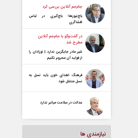
جام‌جم آنلاین بررسی کرد
باج‌نیوزها؛ باج‌گیری در لباس
افشاگری
در گفت‌و‌گو با جام‌جم آنلاین
مطرح شد
شیر مادر جایگزین ندارد | نوزادان را
از فواید آن محروم نکنیم
فرهنگ اهدای خون باید نسل به
نسل منتقل شود
عدالت در سلامت میانبر ندارد
نیازمندی ها