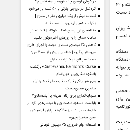
در گرمای اربعین چه بخوریم و چه نخوریم؟
خرم آباد افزود: آبدهی چشمه های استان در حوزه کرخه، ۲۶ درصد نسبت به سال گذشته و ۴۲
گره قتل در دی‌جی پارتی با ۵۰ قسم باز می‌شود
 کارون ۱۳ درصد نسبت به سال گذشته و ۳۰ درصد نسبت
ثبت‌نام بیش از یک میلیون نفر در سماح |
زائران «همیار اربعین» را نصب کنند
شاورزان
متقاضیان ارز اربعین ۱۴۰۵ بخوانند | ثبت‌نام در
اهتمام
سامانه سماح را به روز‌های آخر موکول نکنید
کاهش ۲۵ درصدی بستری مجدد با اجرای طرح
مدیرعامل شرکت آب منطقه ای لرستان یادآور شد: نصب و راه‌اندازی یک هزار و ۶۸۹ دستگاه
«پرستار پیگیر» | شناسایی بیش از ۳۰۰۰ مورد
 و هشت دستگاه
جدید سرطان در خانواده بیماران
Castlevania: Belmont’s Curse؛ بازگشت
جاز و صدور پروانه
باشکوه شکارچیان خون‌آشام
 گذشته بوده
روی هر لینکی کلیک نکنید، دام کلاهبرداران
سایبری همین‌جاست
جه آن، حجمی
سرمایه‌گذاری برای رفاه؛ هزینه یا آینده‌سازی؟
ین برای
بازگشت مسعود شصت‌چی با دردسر‌های تازه؛ از
جاز، بیش از ۵۰۰ دستگاه موتور تلمبه
شایعه حضور در میز مذاکره تا پایان فیلمبرداری
«مرد سه‌هزارچهره»
 مدیریت
استعلام وام ضروری ۷۵ میلیون تومانی