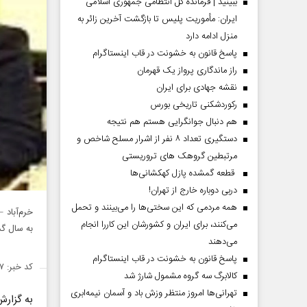
ببینید | فرمانده کل انتظامی جمهوری اسلامی
ایران­: مأموریت پلیس تا بازگشت آخرین زائر به
منزل ادامه دارد
پاسخ قانون به خشونت در قاب اینستاگرام
راز ماندگاری پرواز یک قهرمان
نقشه جهادی برای ایران
رکوردشکنی تاریخی بورس
هم دنبال جوانگرایی هستم هم نتیجه
دستگیری تعداد ۸ نفر از اشرار مسلح شاخص و
مرتبطین گروهک های تروریستی
قطعه گمشده پازل کهکشانی‌ها
دربی دوباره خارج از تهران!
همه مردمی که این سختی‌ها را می‌بینند و تحمل
خرم‌آباد
می‌کنند، برای ایران و کشورشان این کاررا انجام
به سال گذشته ۲۳ درصد و نسبت به بلندمدت 
می‌دهند
پاسخ قانون به خشونت در قاب اینستاگرام
کد خبر: ۱۵۰۲۰۹۷
کالابرگ سه گروه مشمول شارژ شد
تهرانی‌ها امروز منتظر وزش باد و آسمان نیمه‌ابری
به گزارش