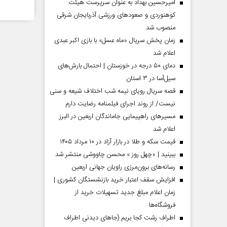
امیرحسین بهداد به عنوان سرپرست هیئت
کوهنوردی و صعودهای ورزشی آذربایجان شرقی
منصوب شد
زمان پخش سریال «ماه عسل» با بازی اکبر عبدی
اعلام شد
دمای ۵۰ درجه در خوزستان | احتمال بارش‌های
سیل‌آسا در ۳ استان
قصه سریال رویای نیمه شب اختلاف شیعه و سنی
نیست/ از روند اجرای فیلمنامه رضایت دارم
مسیر‌های راهپیمایی جاماندگان اربعین در البرز
اعلام شد
قیمت سکه و طلا در بازار آزاد در ۱۰ مرداد ۱۴۰۵
مردادماه
صفحات نخست روزنامه ها‌ی‌سه‌شنبه ۶ مردادماه
صفحات
ببینید | «چهل روز » محسن چاووشی منتشر شد
رسانه‌های برون‌مرزی راویان جهانی اربعین
افزایش سقف اعتبار خرید بازنشستگان کشوری |
زمان اعلام مبلغ جدید تسهیلات خرید از
فروشگاه‌ها
اطراف رشت کجا بریم (جاهای دیدنی اطراف