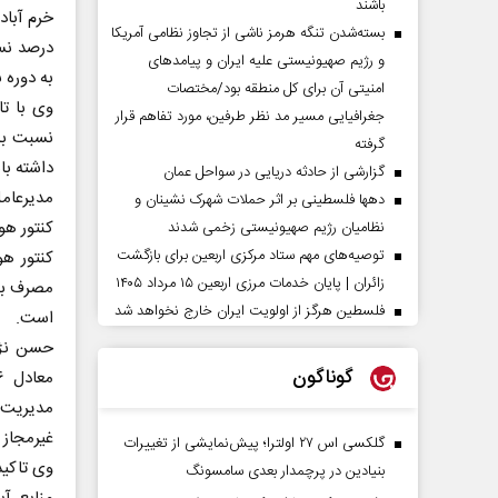
باشند
بسته‌شدن تنگه هرمز ناشی از تجاوز نظامی آمریکا
و رژیم صهیونیستی علیه ایران و پیامد‌های
به دوره
امنیتی آن برای کل منطقه بود/مختصات
وی با تا
جغرافیایی مسیر مد نظر طرفین، مورد تفاهم قرار
نسبت به
گرفته
داشته با
گزارشی از حادثه دریایی در سواحل عمان
دهها فلسطینی بر اثر حملات شهرک نشینان و
نظامیان رژیم صهیونیستی زخمی شدند
توصیه‌های مهم ستاد مرکزی اربعین برای بازگشت
زائران | پایان خدمات مرزی اربعین ۱۵ مرداد ۱۴۰۵
فلسطین هرگز از اولویت ایران خارج نخواهد شد
است.
گوناگون
غیرمجاز 
گلکسی اس ۲۷ اولترا؛ پیش‌نمایشی از تغییرات
وی تاکید
بنیادین در پرچمدار بعدی سامسونگ