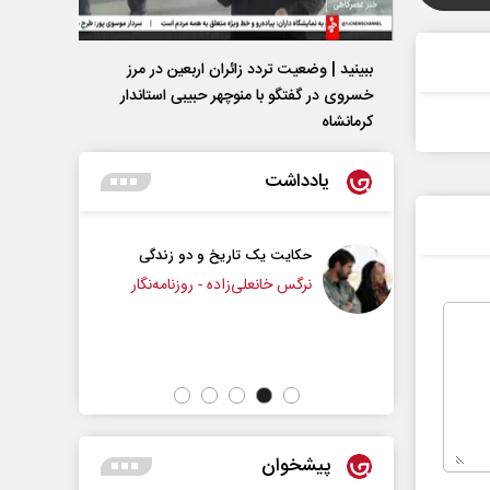
ببینید | وضعیت تردد زائران اربعین در مرز
خسروی در گفتگو با منوچهر حبیبی استاندار
کرمانشاه
یادداشت
 تاریخ و دو زندگی
چرایی عقب‌نشینی ترامپ؟
لی‌زاده - روزنامه‌نگار
دکتر یدالله جوانی - تحلیلگر مسائل سیاسی
پیشخوان