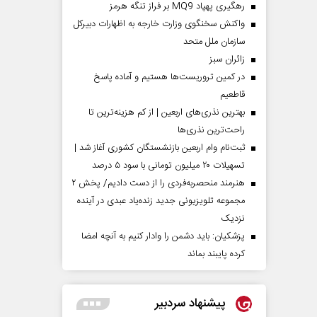
رهگیری پهپاد MQ9 بر فراز تنگه هرمز
واکنش سخنگوی وزارت خارجه به اظهارات دبیرکل
سازمان ملل متحد
‌زائران سبز
در کمین تروریست‌ها هستیم و آماده پاسخ
قاطعیم
بهترین نذری‌های اربعین | از کم هزینه‌ترین تا
راحت‌ترین نذری‌ها
ثبت‌نام وام اربعین بازنشستگان کشوری آغاز شد |
تسهیلات ۲۰ میلیون تومانی با سود ۵ درصد
هنرمند منحصر‌به‌فردی را از دست دادیم/ پخش ۲
مجموعه تلویزیونی جدید زنده‌یاد عبدی در آینده
نزدیک
پزشکیان: باید دشمن را وادار کنیم به آنچه امضا
کرده پایبند بماند
پیشنهاد سردبیر