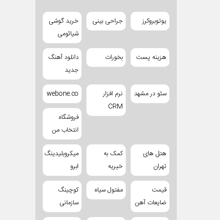
یوتوبروکرز
جراحی بینی
خرید گوشی
شیائومی
هزینه پست
بخورات
دانلود آهنگ
جدید
سئو در مشهد
نرم افزار
webone.co
CRM
فروشگاه
انتخاب من
هتل های
کمک به
میکروبلیدینگ
تهران
خیریه
ابرو
قیمت
مفتول سیاه
کوچینگ
ضایعات آهن
سازمانی