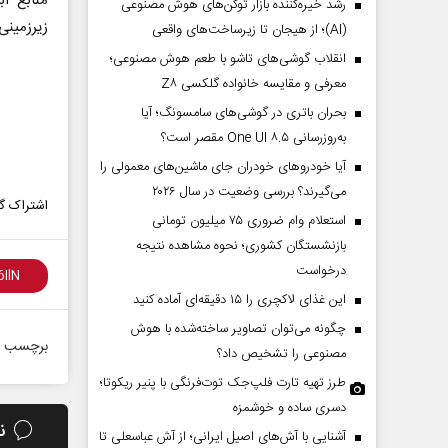
منابع آب
رشد خیره‌کننده بازار توکن‌های هوش مصنوعی
زیرزمین
(AI)؛ از هیجان تا زیرساخت‌های واقعی
انقلاب گوشی‌های تاشو‌ با طعم هوش مصنوعی؛
معرفی و مقایسه خانواده گلکسی Z۸
بحران باتری در گوشی‌های سامسونگ؛ آیا
به‌روزرسانی One UI ۸.۵ مقصر است؟
آیا خودروهای خودران جای ماشین‌های معمولی را
می‌گیرند؟ بررسی وضعیت در سال ۲۰۲۶
اشتراک گذ
استعلام وام ضروری ۷۵ میلیون تومانی
بازنشستگان کشوری؛ نحوه مشاهده نتیجه
درخواست
این غذای لاکچری را ۱۵ دقیقه‌ای آماده کنید
چگونه می‌توان تصاویر ساخته‌شده با هوش
برچسب ه
مصنوعی را تشخیص داد؟
طرز تهیه تارت فلپ‌جک توت‌فرنگی با پنیر ریکوتا؛
دسری ساده و خوشمزه
ن
آشنایی با آش‌های اصیل ایرانی؛ از آش عباسعلی تا