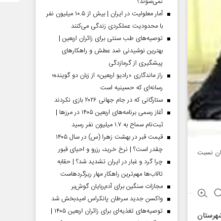
نمی‌شوند؟
آمار معلولیت در ایران | بیش از ۱۰.۵ میلیون نفر
با محدودیت عملکردی زندگی می‌کنند
توصیه‌های طب سنتی برای زائران اربعین |
بهترین نوشیدنی ضد عطش و راهکارهای
پیشگیری از گرمازدگی
راز ماندگاری «رادیو اربعین» از زبان دو گوینده؛
رسانه‌ای که حسینیه است
ستارگانی که در جام جهانی ۲۰۲۶ بازی نکردند
آغاز رسمی برنامه‌های اربعین ۱۴۰۵ در مرز‌ها |
ثبت‌نام سماح به ۱.۷ میلیون نفر رسید
قیمت قبر در بهشت زهرا (س) در سال ۱۴۰۵
چقدر است؟ | نرخ خرید، رزرو و احیای قبور
ان نسبت
چرا گرد و غبار در ایران تشدید شد؟ | حقابه
تالاب‌ها مهم‌ترین راهکار مهار ریزگردهاست
مجازات سنگین برای آدم‌ربایان گوش‌بر
واکسن جدید سرطان پانکراس امیدبخش شد
توصیه‌های تغذیه‌ای برای زائران اربعین ۱۴۰۵ |
شهرستان