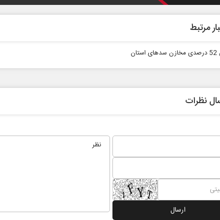
ار مرتبط
ستان
ال نظرات
ر
از باتلاق انرژی تا بن‌بست ترامپ
حکایت یک
نرگس خانع
ی
رضا سپهوند - سخنگوی کمیسیون انرژی مجلس