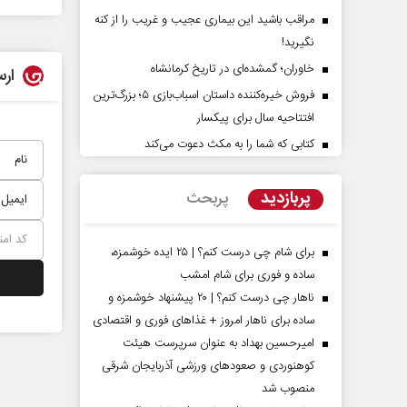
مراقب باشید این بیماری عجیب و غریب را از کنه
نگیرید!
خاوران؛ گمشده‌ای در تاریخ کرمانشاه
ارس
فروش خیره‌کننده داستان اسباب‌بازی ۵؛ بزرگ‌ترین
افتتاحیه سال برای پیکسار
کتابی که شما را به مکث دعوت می‌کند
پشت‌پرده تهدیدات کوتاه‏‌مدت و
اربعین نماد مقاومت
ادعا‌های خلاف واقع آمریکا
استکبار‌
پربازدید
پربحث
سلیمی‌نمین - تحلیلگر مسائل سیاسی
رحمت‌الله نوروزی - عضو کمیسیو
مجلس
برای شام چی درست کنم؟ | ۲۵ ایده خوشمزه،
ساده و فوری برای شام امشب
ناهار چی درست کنم؟ | ۲۰ پیشنهاد خوشمزه و
ساده برای ناهار امروز + غذاهای فوری و اقتصادی
امیرحسین بهداد به عنوان سرپرست هیئت
کوهنوردی و صعودهای ورزشی آذربایجان شرقی
منصوب شد