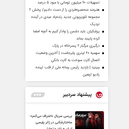
تسهیلات ۲۰ میلیون تومانی با سود ۵ درصد
هنرمند منحصر‌به‌فردی را از دست دادیم/ پخش ۲
مجموعه تلویزیونی جدید زنده‌یاد عبدی در آینده
نزدیک
پزشکیان: باید دشمن را وادار کنیم به آنچه امضا
کرده پایبند بماند
درگیری مرگبار ۲ پسرخاله در پارک
سهمیه ۶۰ لیتری پابرجاست | آخرین وضعیت
اتصال کارت سوخت به کارت بانکی
ببینید | بازدید رئیس رسانه ملی از قلب تپنده
رادیو اربعین
پیشنهاد سردبیر
بررسی سریال «اعتراف می‌کنم»؛
ساختارشکنی در ژانر پلیسی
ایران + نقد و تحلیل