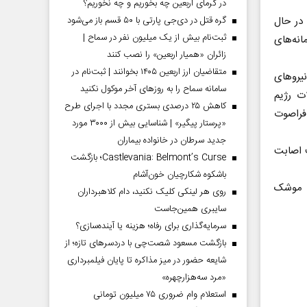
در گرمای اربعین چه بخوریم و چه نخوریم؟
 در حال
گره قتل در دی‌جی پارتی با ۵۰ قسم باز می‌شود
ثبت‌نام بیش از یک میلیون نفر در سماح |
انه‌های
زائران «همیار اربعین» را نصب کنند
متقاضیان ارز اربعین ۱۴۰۵ بخوانند | ثبت‌نام در
یروهای
سامانه سماح را به روز‌های آخر موکول نکنید
ت رژیم
کاهش ۲۵ درصدی بستری مجدد با اجرای طرح
فراصوت
«پرستار پیگیر» | شناسایی بیش از ۳۰۰۰ مورد
جدید سرطان در خانواده بیماران
 اصابت
Castlevania: Belmont’s Curse؛ بازگشت
باشکوه شکارچیان خون‌آشام
ن موشک
روی هر لینکی کلیک نکنید، دام کلاهبرداران
سایبری همین‌جاست
سرمایه‌گذاری برای رفاه؛ هزینه یا آینده‌سازی؟
بازگشت مسعود شصت‌چی با دردسر‌های تازه؛ از
شایعه حضور در میز مذاکره تا پایان فیلمبرداری
«مرد سه‌هزارچهره»
استعلام وام ضروری ۷۵ میلیون تومانی