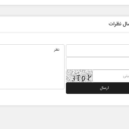
ال نظرات
 در برابر
از باتلاق انرژی تا بن‌بست ترامپ
ن اجتماعی
رضا سپهوند - سخنگوی کمیسیون انرژی مجلس