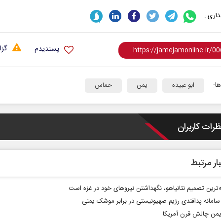
اری :
گزا
پسندیدم
ا:
ابو عبیده
یمن
حماس
ظرات کاربران
ار مرتبط
ه‌ترین تصمیم نتانیاهو، نگهداشتن نیروهای خود در غزه است
من چالش قرن آمریکا