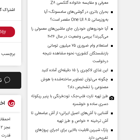
معرفی و مقایسه خانواده گلکسی Z۸
اشتراک گذ
بحران باتری در گوشی‌های سامسونگ؛ آیا
به‌روزرسانی One UI ۸.۵ مقصر است؟
آیا خودروهای خودران جای ماشین‌های معمولی را
می‌گیرند؟ بررسی وضعیت در سال ۲۰۲۶
استعلام وام ضروری ۷۵ میلیون تومانی
بازنشستگان کشوری؛ نحوه مشاهده نتیجه
برچسب ه
درخواست
این غذای لاکچری را ۱۵ دقیقه‌ای آماده کنید
ن
چگونه می‌توان تصاویر ساخته‌شده با هوش
مصنوعی را تشخیص داد؟
طرز تهیه تارت فلپ‌جک توت‌فرنگی با پنیر ریکوتا؛
اخب
دسری ساده و خوشمزه
آشنایی با آش‌های اصیل ایرانی؛ از آش عباسعلی تا
احمقان
آش ترخینه + خواص و طرز تهیه
عجز ۲ سامانه پدافندی رژیم صهیونیستی در برابر موشک یمنی
پارک شیرین قابلیت‌ بالایی برای اجرای پروژهای
قدرت ی
تفریحی دارد