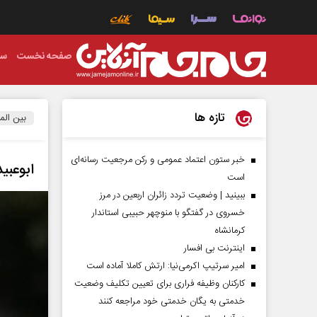
صفحه نخست
سی
تازه ها
بین الم
خبر ستون اعتماد عمومی و رکن مرجعیت رسانه‌ای
ابوعبید
است
ببینید | وضعیت تردد زائران اربعین در مرز
خسروی در گفتگو با منوچهر حبیبی استاندار
کرمانشاه
اینترنت بی افسار
امیر سرتیپ اکرمی‌نیا: ارتش کاملا آماده است
کارکنان وظیفه فراری برای تعیین تکلیف وضعیت
خدمتی به یگان خدمتی خود مراجعه کنند