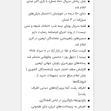
زمان پخش سریال «ماه عسل» با بازی اکبر عبدی
اعلام شد
دمای ۵۰ درجه در خوزستان | احتمال بارش‌های
سیل‌آسا در ۳ استان
قصه سریال رویای نیمه شب اختلاف شیعه و سنی
نیست/ از روند اجرای فیلمنامه رضایت دارم
مسیر‌های راهپیمایی جاماندگان اربعین در البرز
اعلام شد
قیمت سکه و طلا در بازار آزاد در ۱۰ مرداد ۱۴۰۵
ببینید | «چهل روز » محسن چاووشی منتشر شد
مردادماه
صفحات نخست روزنامه ها‌ی‌سه‌شنبه ۶ مردادماه
صفحات
رسانه‌های برون‌مرزی راویان جهانی اربعین
افزایش سقف اعتبار خرید بازنشستگان کشوری |
زمان اعلام مبلغ جدید تسهیلات خرید از
فروشگاه‌ها
اطراف رشت کجا بریم (جاهای دیدنی اطراف
رشت)
باج‌نیوزها؛ باج‌گیری در لباس افشاگری
تعرض به زیرساخت‌های ایران، بنای هژمونی