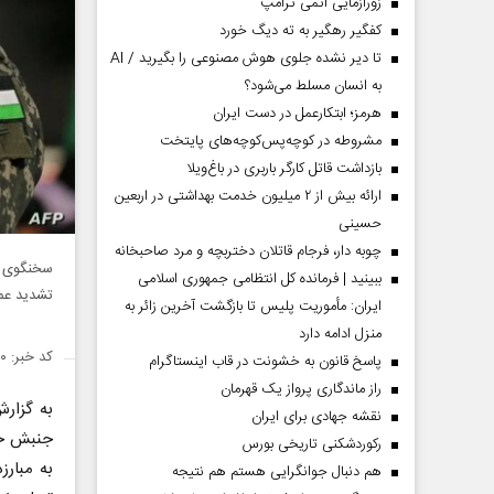
زورآزمایی اتمی ترامپ
کفگیر رهگیر به ته دیگ خورد
تا دیر نشده جلوی هوش مصنوعی را بگیرید / AI
به انسان مسلط می‌شود؟
هرمز؛ ابتکارعمل در دست ایران
مشروطه در کوچه‌پس‌کوچه‌های پایتخت
بازداشت قاتل کارگر باربری در باغ‌ویلا
ارائه بیش از ۲ میلیون خدمت بهداشتی در اربعین
حسینی
چوبه دار، فرجام قاتلان دختربچه و مرد صاحبخانه
سخنگوی گر
ببینید | فرمانده کل انتظامی جمهوری اسلامی
تشدید عم
ایران­: مأموریت پلیس تا بازگشت آخرین زائر به
منزل ادامه دارد
کد خبر: ۱۵۰۲۰۱۰
پاسخ قانون به خشونت در قاب اینستاگرام
راز ماندگاری پرواز یک قهرمان
به گزار
نقشه جهادی برای ایران
جنبش حما
رکوردشکنی تاریخی بورس
به مبارز
هم دنبال جوانگرایی هستم هم نتیجه