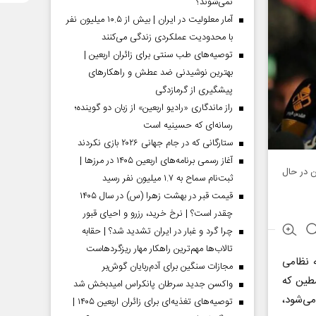
نمی‌شوند؟
آمار معلولیت در ایران | بیش از ۱۰.۵ میلیون نفر
با محدودیت عملکردی زندگی می‌کنند
توصیه‌های طب سنتی برای زائران اربعین |
بهترین نوشیدنی ضد عطش و راهکارهای
پیشگیری از گرمازدگی
راز ماندگاری «رادیو اربعین» از زبان دو گوینده؛
رسانه‌ای که حسینیه است
ستارگانی که در جام جهانی ۲۰۲۶ بازی نکردند
آغاز رسمی برنامه‌های اربعین ۱۴۰۵ در مرز‌ها |
ن در حال
ثبت‌نام سماح به ۱.۷ میلیون نفر رسید
قیمت قبر در بهشت زهرا (س) در سال ۱۴۰۵
چقدر است؟ | نرخ خرید، رزرو و احیای قبور
چرا گرد و غبار در ایران تشدید شد؟ | حقابه
تالاب‌ها مهم‌ترین راهکار مهار ریزگردهاست
ه نظامی
مجازات سنگین برای آدم‌ربایان گوش‌بر
سطین که
واکسن جدید سرطان پانکراس امیدبخش شد
می‌شود،
توصیه‌های تغذیه‌ای برای زائران اربعین ۱۴۰۵ |