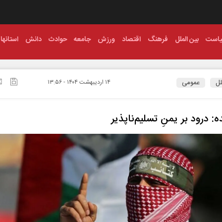
است
بین الملل
فرهنگ
اقتصاد
ورزش
جامعه
حوادث
دانش
استانها
لل
عمومی
۱۴ ارديبهشت ۱۴۰۴ - ۱۳:۵۶
ه: درود بر یمنِ تسلیم‌ناپذیر