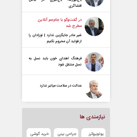
افشاگری
در گفت‌و‌گو با جام‌جم آنلاین
مطرح شد
شیر مادر جایگزین ندارد | نوزادان را
از فواید آن محروم نکنیم
فرهنگ اهدای خون باید نسل به
نسل منتقل شود
عدالت در سلامت میانبر ندارد
نیازمندی ها
یوتوبروکرز
جراحی بینی
خرید گوشی