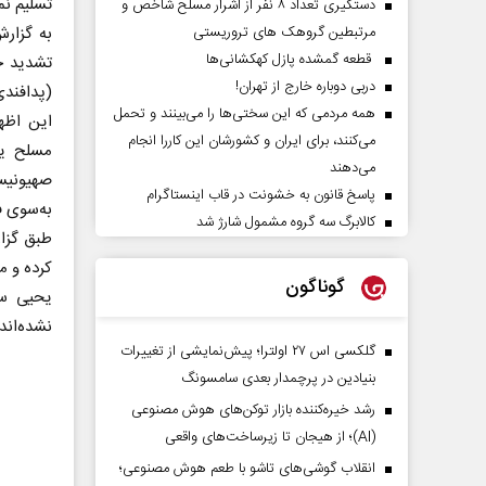
تسلیم نم
دستگیری تعداد ۸ نفر از اشرار مسلح شاخص و
به گزارش
مرتبطین گروهک های تروریستی
قطعه گمشده پازل کهکشانی‌ها
تشدید حم
دربی دوباره خارج از تهران!
(پدافندی
همه مردمی که این سختی‌ها را می‌بینند و تحمل
این اظه
می‌کنند، برای ایران و کشورشان این کاررا انجام
مسلح یم
می‌دهند
صهیونیس
پاسخ قانون به خشونت در قاب اینستاگرام
به‌سوی ف
کالابرگ سه گروه مشمول شارژ شد
طبق گزا
کرده و 
گوناگون
یحیی سر
نشده‌اند 
گلکسی اس ۲۷ اولترا؛ پیش‌نمایشی از تغییرات
بنیادین در پرچمدار بعدی سامسونگ
رشد خیره‌کننده بازار توکن‌های هوش مصنوعی
(AI)؛ از هیجان تا زیرساخت‌های واقعی
انقلاب گوشی‌های تاشو‌ با طعم هوش مصنوعی؛