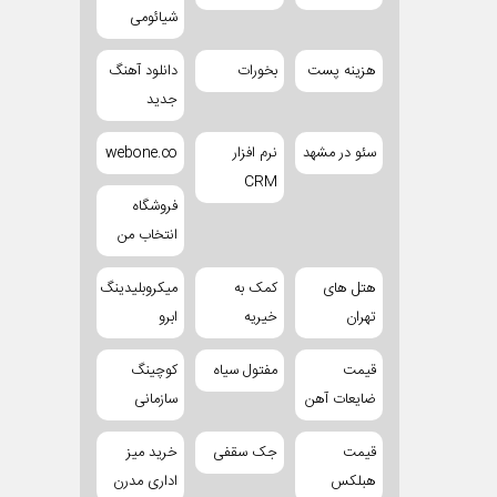
شیائومی
هزینه پست
بخورات
دانلود آهنگ
جدید
سئو در مشهد
نرم افزار
webone.co
CRM
فروشگاه
انتخاب من
هتل های
کمک به
میکروبلیدینگ
تهران
خیریه
ابرو
قیمت
مفتول سیاه
کوچینگ
ضایعات آهن
سازمانی
قیمت
جک سقفی
خرید میز
هبلکس
اداری مدرن