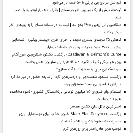
گره قتل در دی‌جی پارتی با ۵۰ قسم باز می‌شود
ثبت‌نام بیش از یک میلیون نفر در سماح | زائران «همیار اربعین» را نصب
کنند
متقاضیان ارز اربعین ۱۴۰۵ بخوانند | ثبت‌نام در سامانه سماح را به روز‌های آخر
موکول نکنید
کاهش ۲۵ درصدی بستری مجدد با اجرای طرح «پرستار پیگیر» | شناسایی
بیش از ۳۰۰۰ مورد جدید سرطان در خانواده بیماران
Castlevania: Belmont’s Curse؛ بازگشت باشکوه شکارچیان خون‌آشام
روی هر لینکی کلیک نکنید، دام کلاهبرداران سایبری همین‌جاست
سرمایه‌گذاری برای رفاه؛ هزینه یا آینده‌سازی؟
بازگشت مسعود شصت‌چی با دردسر‌های تازه؛ از شایعه حضور در میز مذاکره
تا پایان فیلمبرداری «مرد سه‌هزارچهره»
استعلام وام ضروری ۷۵ میلیون تومانی بازنشستگان کشوری؛ نحوه مشاهده
نتیجه درخواست
اجیر کردن قاتل برای کشتن همسر!
بازگشت Black Flag Resynced خبری جذاب برای دوستداران بازی
معجزه، نقشه شوهرکشی را ناکام گذاشت
توصیه‌های هلال‌احمر برای روز‌های گرم