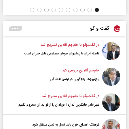
گفت و گو
در گفت‌و‌گو با جام‌جم آنلاین تشریح شد
فاصله ایران با پیشرو‌ان هوش مصنوعی قابل جبران است
جام‌جم آنلاین بررسی کرد
باج‌نیوزها؛ باج‌گیری در لباس افشاگری
در گفت‌و‌گو با جام‌جم آنلاین مطرح شد
شیر مادر جایگزین ندارد | نوزادان را از فواید آن محروم نکنیم
فرهنگ اهدای خون باید نسل به نسل منتقل شود