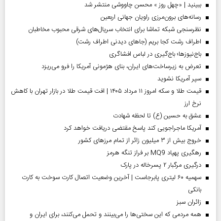
ببینید | «چهل روز » محسن چاووشی منتشر شد
رسانه‌های برون‌مرزی راویان جهانی اربعین
نظرسنجی شبکه تماشا برای انتخاب سریال‌های شرقی محبوب مخاطبان
اطراف رشت کجا بریم (جاهای دیدنی اطراف رشت)
باج‌نیوزها؛ باج‌گیری در لباس افشاگری
تعرض به زیرساخت‌های ایران، بنای هژمونی آمریکا را فرو می‌ریزد
سپر آمریکا نشوید
قیمت طلا و سکه امروز ۱۱ مرداد ۱۴۰۵ | افت قیمت طلا در بازار تهران با کاهش
نرخ ارز
عشق به حسین (ع) تا لحظه شهادت
آمریکا ماجراجویی کند پاسخ مقتضی دریافت خواهد کرد
خروج بیش از ۳ میلیون زائر از تمام مرز‌های کشور
رهگیری پهپاد MQ9 بر فراز تنگه هرمز
درگیری مرگبار ۲ پسرخاله در پارک
سهمیه ۶۰ لیتری پابرجاست | آخرین وضعیت اتصال کارت سوخت به کارت
بانکی
‌زائران سبز
همه مردمی که این سختی‌ها را می‌بینند و تحمل می‌کنند، برای ایران و