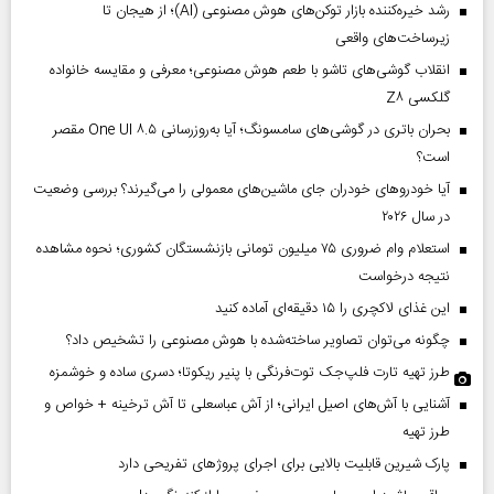
رشد خیره‌کننده بازار توکن‌های هوش مصنوعی (AI)؛ از هیجان تا
زیرساخت‌های واقعی
انقلاب گوشی‌های تاشو‌ با طعم هوش مصنوعی؛ معرفی و مقایسه خانواده
گلکسی Z۸
بحران باتری در گوشی‌های سامسونگ؛ آیا به‌روزرسانی One UI ۸.۵ مقصر
است؟
آیا خودروهای خودران جای ماشین‌های معمولی را می‌گیرند؟ بررسی وضعیت
در سال ۲۰۲۶
استعلام وام ضروری ۷۵ میلیون تومانی بازنشستگان کشوری؛ نحوه مشاهده
نتیجه درخواست
این غذای لاکچری را ۱۵ دقیقه‌ای آماده کنید
چگونه می‌توان تصاویر ساخته‌شده با هوش مصنوعی را تشخیص داد؟
طرز تهیه تارت فلپ‌جک توت‌فرنگی با پنیر ریکوتا؛ دسری ساده و خوشمزه
آشنایی با آش‌های اصیل ایرانی؛ از آش عباسعلی تا آش ترخینه + خواص و
طرز تهیه
پارک شیرین قابلیت‌ بالایی برای اجرای پروژهای تفریحی دارد