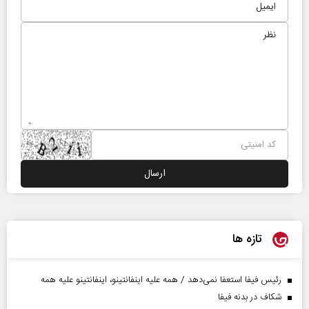
تازه ها
رئیس فیفا استعفا نمی‌دهد / همه علیه اینفانتینو، اینفانتینو علیه همه
شکاف در بدنه فیفا