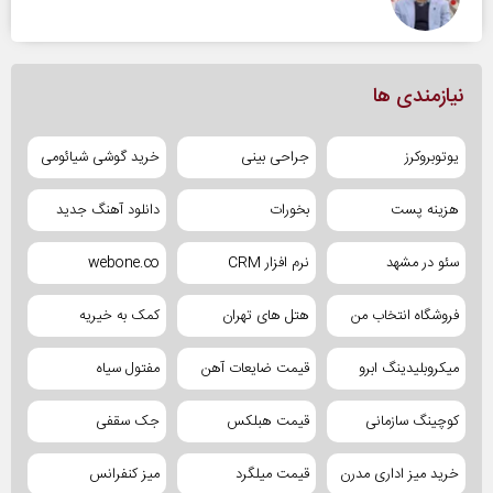
نیازمندی ها
یوتوبروکرز
جراحی بینی
خرید گوشی شیائومی
هزینه پست
بخورات
دانلود آهنگ جدید
سئو در مشهد
نرم افزار CRM
webone.co
فروشگاه انتخاب من
هتل های تهران
کمک به خیریه
میکروبلیدینگ ابرو
قیمت ضایعات آهن
مفتول سیاه
کوچینگ سازمانی
قیمت هبلکس
جک سقفی
خرید میز اداری مدرن
قیمت میلگرد
میز کنفرانس