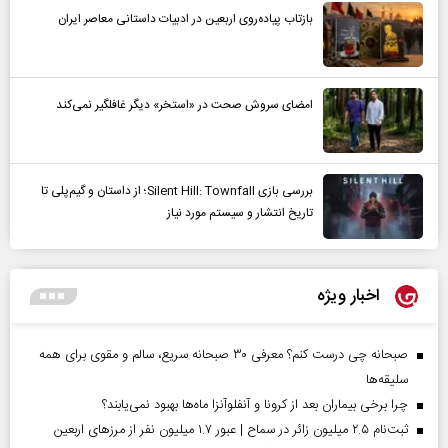
بازتاب پیاده‌روی اربعین در ادبیات داستانی معاصر ایران
امضای سروش صحت در «استخر» دیگر غافلگیر نمی‌کند
بررسی بازی Silent Hill: Townfall؛ از داستان و گیم‌پلی تا
تاریخ انتشار و سیستم مورد نیاز
اخبار ویژه
صبحانه چی درست کنم؟ معرفی ۳۰ صبحانه سریع، سالم و مقوی برای همه
سلیقه‌ها
چرا برخی بیماران بعد از کرونا و آنفلوآنزا ماه‌ها بهبود نمی‌یابند؟
ثبت‌نام ۲.۵ میلیون زائر در سماح | عبور ۱.۷ میلیون نفر از مرز‌های اربعین