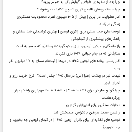
چرا بعد از سفرهای طولانی گوارش‌تان به هم می‌ریزد؟
چرا ساختمان‌های ناایمن تهران تعیین تکلیف نمی‌شوند؟
آمار معلولیت در ایران | بیش از ۱۰.۵ میلیون نفر با محدودیت عملکردی
زندگی می‌کنند
توصیه‌های طب سنتی برای زائران اربعین | بهترین نوشیدنی ضد عطش و
راهکارهای پیشگیری از گرمازدگی
راز ماندگاری «رادیو اربعین» از زبان دو گوینده؛ رسانه‌ای که حسینیه است
ستارگانی که در جام جهانی ۲۰۲۶ بازی نکردند
آغاز رسمی برنامه‌های اربعین ۱۴۰۵ در مرز‌ها | ثبت‌نام سماح به ۱.۷ میلیون نفر
رسید
قیمت قبر در بهشت زهرا (س) در سال ۱۴۰۵ چقدر است؟ | نرخ خرید، رزرو و
احیای قبور
چرا گرد و غبار در ایران تشدید شد؟ | حقابه تالاب‌ها مهم‌ترین راهکار مهار
ریزگردهاست
مجازات سنگین برای آدم‌ربایان گوش‌بر
واکسن جدید سرطان پانکراس امیدبخش شد
توصیه‌های تغذیه‌ای برای زائران اربعین ۱۴۰۵ | در گرمای اربعین چه بخوریم و
چه نخوریم؟