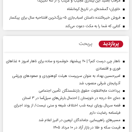
مراقب باشید این بیماری عجیب و غریب را از کنه نگیرید!
خاوران؛ گمشده‌ای در تاریخ کرمانشاه
فروش خیره‌کننده داستان اسباب‌بازی ۵؛ بزرگ‌ترین افتتاحیه سال برای پیکسار
کتابی که شما را به مکث دعوت می‌کند
پربازدید
پربحث
ناهار چی درست کنم؟ | ۲۰ پیشنهاد خوشمزه و ساده برای ناهار امروز + غذاهای
فوری و اقتصادی
امیرحسین بهداد به عنوان سرپرست هیئت کوهنوردی و صعودهای ورزشی
آذربایجان شرقی منصوب شد
پرداخت مابه‌التفاوت حقوق بازنشستگان تأمین اجتماعی
دمای ۵۰ درجه در خوزستان | احتمال بارش‌های سیل‌آسا در ۳ استان
قصه سریال رویای نیمه شب اختلاف شیعه و سنی نیست/ از روند اجرای
فیلمنامه رضایت دارم
مسیر‌های راهپیمایی جاماندگان اربعین در البرز اعلام شد
قیمت سکه و طلا در بازار آزاد در ۱۰ مرداد ۱۴۰۵