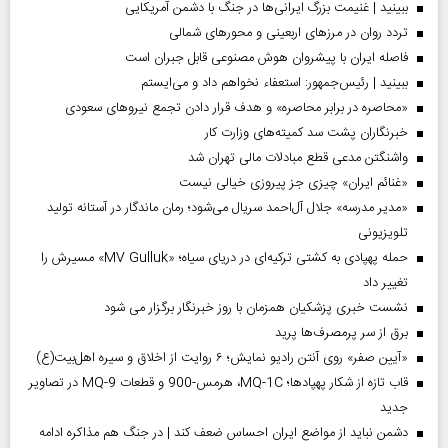
ببینید | غنیمت بزرگ ایرانی‌ها در جنگ با دشمن آمریکایی
تردد روان در مرزهای اربعینی و محورهای شمالی
فاصله ایران با پیشرو‌ان هوش مصنوعی قابل جبران است
ببینید | رئیس‌جمهور: استعفاء نخواهم داد و می‌ایستم
«محاصره در برابر محاصره» و هدف قرار دادن تجمع نیروهای سعودی
خبرنگاران پشت سد کمیته‌های وزارت کار
واشنگتن مدعی قطع مبادلات مالی تهران شد
«غنائم ایران» چیزی جز پیروزی خیالی نیست
«مدیر مدرسه» جلال آل‌احمد سریال می‌شود؛ رمان ماندگار در آستانه تولید
تلویزیونی
حمله پهپادی به کشتی ترکیه‌ای در دریای سیاه؛ «MV Gulluk» مسیرش را
تغییر داد
نشست خبری پزشکیان همزمان با روز خبرنگار برگزار می شود
برق از سر پرمصرف‌ها پرید
«آیین صفر» روی آنتن رادیو نمایش؛ ۶ روایت از اخلاق و سیره اهل‌بیت(ع)
قاب تازه از شکار پهپادها؛ MQ-1C، هرمس-900 و قطعات MQ-9 در تصاویر
جدید
دشمن نباید از مواضع ایران احساس ضعف کند | در جنگ هم مذاکره ادامه