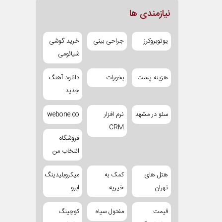
نیازمندی ها
یوتوبروکرز
جراحی بینی
خرید گوشی
شیائومی
هزینه پست
بخورات
دانلود آهنگ
جدید
سئو در مشهد
نرم افزار
webone.co
CRM
فروشگاه
انتخاب من
هتل های
کمک به
میکروبلیدینگ
تهران
خیریه
ابرو
قیمت
مفتول سیاه
کوچینگ