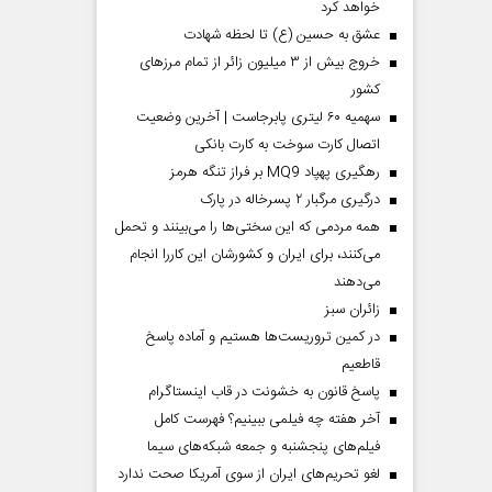
خواهد کرد
عشق به حسین (ع) تا لحظه شهادت
خروج بیش از ۳ میلیون زائر از تمام مرز‌های
کشور
سهمیه ۶۰ لیتری پابرجاست | آخرین وضعیت
اتصال کارت سوخت به کارت بانکی
رهگیری پهپاد MQ9 بر فراز تنگه هرمز
درگیری مرگبار ۲ پسرخاله در پارک
همه مردمی که این سختی‌ها را می‌بینند و تحمل
می‌کنند، برای ایران و کشورشان این کاررا انجام
می‌دهند
‌زائران سبز
در کمین تروریست‌ها هستیم و آماده پاسخ
قاطعیم
پاسخ قانون به خشونت در قاب اینستاگرام
آخر هفته چه فیلمی ببینیم؟ فهرست کامل
فیلم‌های پنجشنبه و جمعه شبکه‌های سیما
لغو تحریم‌های ایران از سوی آمریکا صحت ندارد