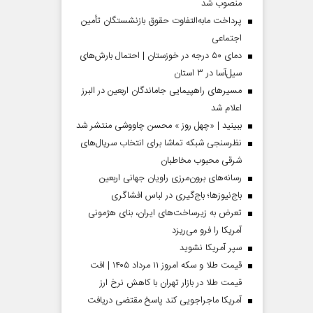
منصوب شد
پرداخت مابه‌التفاوت حقوق بازنشستگان تأمین
اجتماعی
دمای ۵۰ درجه در خوزستان | احتمال بارش‌های
سیل‌آسا در ۳ استان
مسیر‌های راهپیمایی جاماندگان اربعین در البرز
اعلام شد
ببینید | «چهل روز » محسن چاووشی منتشر شد
نظرسنجی شبکه تماشا برای انتخاب سریال‌های
شرقی محبوب مخاطبان
رسانه‌های برون‌مرزی راویان جهانی اربعین
 مردادماه
صفحات نخست‌روزنامه‌ها‌ی‌چهارشنبه‌۷‌مردادماه
صفحات 
باج‌نیوزها؛ باج‌گیری در لباس افشاگری
تعرض به زیرساخت‌های ایران، بنای هژمونی
آمریکا را فرو می‌ریزد
سپر آمریکا نشوید
قیمت طلا و سکه امروز ۱۱ مرداد ۱۴۰۵ | افت
قیمت طلا در بازار تهران با کاهش نرخ ارز
آمریکا ماجراجویی کند پاسخ مقتضی دریافت