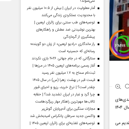
نمی‌شوند؟
آمار معلولیت در ایران | بیش از ۱۰.۵ میلیون نفر
با محدودیت عملکردی زندگی می‌کنند
توصیه‌های طب سنتی برای زائران اربعین |
بهترین نوشیدنی ضد عطش و راهکارهای
پیشگیری از گرمازدگی
راز ماندگاری «رادیو اربعین» از زبان دو گوینده؛
رسانه‌ای که حسینیه است
ستارگانی که در جام جهانی ۲۰۲۶ بازی نکردند
آغاز رسمی برنامه‌های اربعین ۱۴۰۵ در مرز‌ها |
ثبت‌نام سماح به ۱.۷ میلیون نفر رسید
قیمت قبر در بهشت زهرا (س) در سال ۱۴۰۵
چقدر است؟ | نرخ خرید، رزرو و احیای قبور
چرا گرد و غبار در ایران تشدید شد؟ | حقابه
ندی‌های
تالاب‌ها مهم‌ترین راهکار مهار ریزگردهاست
صادراتی جمهوری اسلامی ایران (ایران اکسپو ۲۰۲۵) از تاریخ ۸ تا ۱۲ اردیبهشت‌ماه سال ۱۴۰۴
مجازات سنگین برای آدم‌ربایان گوش‌بر
واکسن جدید سرطان پانکراس امیدبخش شد
صاد» تقدیم می
توصیه‌های تغذیه‌ای برای زائران اربعین ۱۴۰۵ |