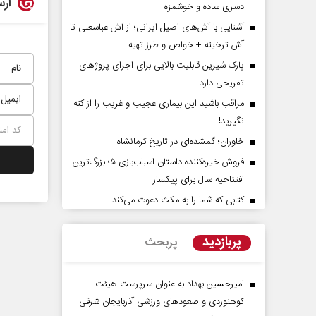
ارس
دسری ساده و خوشمزه
آشنایی با آش‌های اصیل ایرانی؛ از آش عباسعلی تا
آش ترخینه + خواص و طرز تهیه
پارک شیرین قابلیت‌ بالایی برای اجرای پروژهای
تفریحی دارد
مراقب باشید این بیماری عجیب و غریب را از کنه
نگیرید!
خاوران؛ گمشده‌ای در تاریخ کرمانشاه
راوی حقیقتِ آرامش‌ بخش
روز روایتگران حقیقت
فروش خیره‌کننده داستان اسباب‌بازی ۵؛ بزرگ‌ترین
افتتاحیه سال برای پیکسار
دکتر حسین قرایی - مدیر کل رو
کتابی که شما را به مکث دعوت می‌کند
رسانه ملی
پربازدید
پربحث
امیرحسین بهداد به عنوان سرپرست هیئت
کوهنوردی و صعودهای ورزشی آذربایجان شرقی