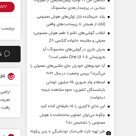
گلکسی اس ۲۷ اولترا؛ پیش‌نمایشی از تغییرات
بنیادین در پرچمدار بعدی سامسونگ
رشد خیره‌کننده بازار توکن‌های هوش مصنوعی
(AI)؛ از هیجان تا زیرساخت‌های واقعی
برچسب ه
انقلاب گوشی‌های تاشو‌ با طعم هوش مصنوعی؛
معرفی و مقایسه خانواده گلکسی Z۸
بحران باتری در گوشی‌های سامسونگ؛ آیا
ن
به‌روزرسانی One UI ۸.۵ مقصر است؟
آیا خودروهای خودران جای ماشین‌های معمولی را
می‌گیرند؟ بررسی وضعیت در سال ۲۰۲۶
اخب
استعلام وام ضروری ۷۵ میلیون تومانی
بازنشستگان کشوری؛ نحوه مشاهده نتیجه
اراضی 
درخواست
تعریف 
این غذای لاکچری را ۱۵ دقیقه‌ای آماده کنید
رقابت ش
چگونه می‌توان تصاویر ساخته‌شده با هوش
مصنوعی را تشخیص داد؟
طرز تهیه تارت فلپ‌جک توت‌فرنگی با پنیر ریکوتا؛