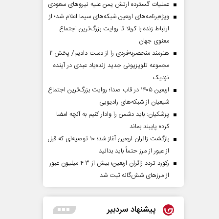
عملیات گسترده ارتش یمن علیه نیروهای سعودی
ویژه‌برنامه‌های اربعین شبکه‌های سیما اعلام شد؛ از
ارتباط زنده با کربلا تا روایت بزرگ‌ترین اجتماع
معنوی جهان
هنرمند منحصر‌به‌فردی را از دست دادیم/ پخش ۲
مجموعه تلویزیونی جدید زنده‌یاد عبدی در آینده
نزدیک
اربعین ۱۴۰۵ در قاب صدا؛ روایت بزرگ‌ترین اجتماع
شیعیان از شبکه‌های رادیویی
پزشکیان: باید دشمن را وادار کنیم به آنچه امضا
کرده پایبند بماند
بازگشت زائران اربعین آغاز شد؛ ۱۰ توصیه‌ای که قبل
از عبور از مرز حتماً باید بدانید
رکورد تردد زائران اربعین؛ بیش از ۴.۳ میلیون عبور
از مرزهای شش‌گانه ثبت شد
پیشنهاد سردبیر