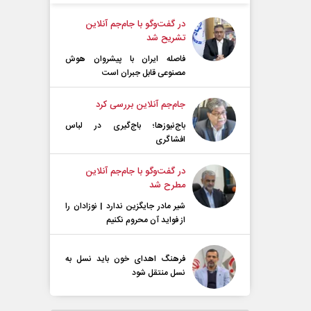
در گفت‌و‌گو با جام‌جم آنلاین
تشریح شد
فاصله ایران با پیشرو‌ان هوش
مصنوعی قابل جبران است
جام‌جم آنلاین بررسی کرد
باج‌نیوزها؛ باج‌گیری در لباس
افشاگری
در گفت‌و‌گو با جام‌جم آنلاین
مطرح شد
شیر مادر جایگزین ندارد | نوزادان را
از فواید آن محروم نکنیم
فرهنگ اهدای خون باید نسل به
نسل منتقل شود