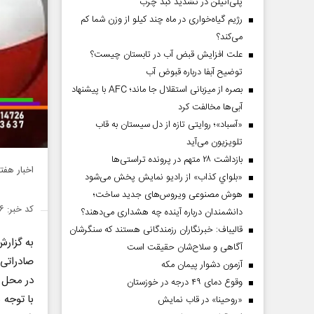
پلی‌اتیلن در تشدید کبد چرب
رژیم گیاه‌خواری در ماه چند کیلو از وزن شما کم
می‌کند؟
علت افزایش قبض آب در تابستان چیست؟
توضیح آبفا درباره قبوض آب
بصره از میزبانی استقلال جا ماند؛ AFC با پیشنهاد
آبی‌ها مخالفت کرد
«آسباد»؛ روایتی تازه از دل سیستان به قاب
تلویزیون می‌آید
بازداشت ۲۸ متهم در پرونده تراستی‌ها
اخبار هفتمین دوره ن
«بلواي کذاب» از رادیو نمایش پخش می‌شود
هوش مصنوعی ویروس‌های جدید ساخت؛
کد خبر: ۱۵۰۱۱۱۶
دانشمندان درباره آینده چه هشداری می‌دهند؟
قالیباف: خبرنگاران رزمندگانی هستند که سنگرشان
به گزار
آگاهی و سلاح‌شان حقیقت است
آزمون دشوار پیمان مکه
در محل د
وقوع دمای ۴۹ درجه در خوزستان
«روحینا» در قاب نمایش