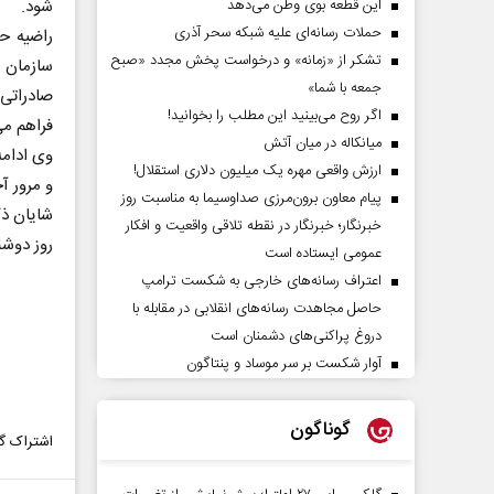
این قطعه بوی وطن می‌دهد
شود.
حملات رسانه‌ای علیه شبکه سحر آذری
راضیه حس
تشکر از «زمانه» و درخواست پخش مجدد «صبح
سازمان ت
جمعه با شما»
صادراتی 
اگر روح می‌بینید این مطلب را بخوانید!
فراهم می
میانکاله در میان آتش
وی ادامه
ارزش واقعی مهره یک میلیون دلاری استقلال!
و مرور آخر
پیام معاون برون‌مرزی صداوسیما به مناسبت روز
شایان ذک
خبرنگار؛ خبرنگار در نقطه تلاقی واقعیت و افکار
روز دوشنبه ۸ اردیبهشت‌ماه ساعت 15:00 از رادیو اق
عمومی ایستاده است
اعتراف رسانه‌های خارجی به شکست ترامپ
حاصل مجاهدت رسانه‌های انقلابی در مقابله با
دروغ پراکنی‌های دشمنان است
آوار شکست بر سر موساد و پنتاگون
گوناگون
اشتراک گذ