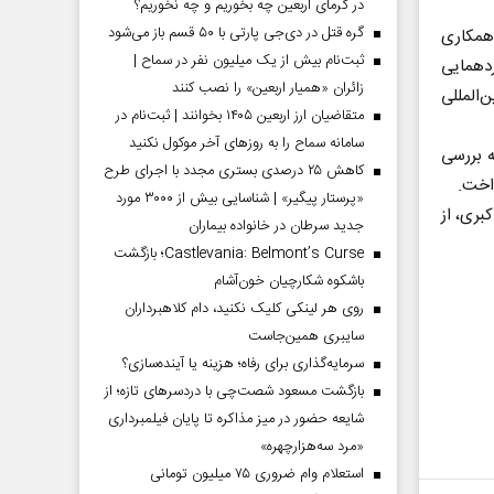
در گرمای اربعین چه بخوریم و چه نخوریم؟
گره قتل در دی‌جی پارتی با ۵۰ قسم باز می‌شود
 همکاری
ثبت‌نام بیش از یک میلیون نفر در سماح |
ردهمایی
زائران «همیار اربعین» را نصب کنند
‌المللی
متقاضیان ارز اربعین ۱۴۰۵ بخوانند | ثبت‌نام در
سامانه سماح را به روز‌های آخر موکول نکنید
ه بررسی
کاهش ۲۵ درصدی بستری مجدد با اجرای طرح
«پرستار پیگیر» | شناسایی بیش از ۳۰۰۰ مورد
بری، از
جدید سرطان در خانواده بیماران
Castlevania: Belmont’s Curse؛ بازگشت
باشکوه شکارچیان خون‌آشام
روی هر لینکی کلیک نکنید، دام کلاهبرداران
سایبری همین‌جاست
سرمایه‌گذاری برای رفاه؛ هزینه یا آینده‌سازی؟
بازگشت مسعود شصت‌چی با دردسر‌های تازه؛ از
شایعه حضور در میز مذاکره تا پایان فیلمبرداری
«مرد سه‌هزارچهره»
استعلام وام ضروری ۷۵ میلیون تومانی