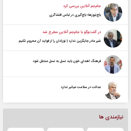
جام‌جم آنلاین بررسی کرد
باج‌نیوزها؛ باج‌گیری در لباس افشاگری
در گفت‌و‌گو با جام‌جم آنلاین مطرح شد
شیر مادر جایگزین ندارد | نوزادان را از فواید آن محروم نکنیم
فرهنگ اهدای خون باید نسل به نسل منتقل شود
عدالت در سلامت میانبر ندارد
نیازمندی ها