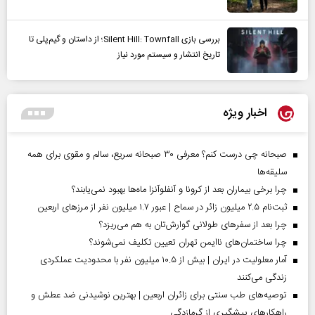
بررسی بازی Silent Hill: Townfall؛ از داستان و گیم‌پلی تا
تاریخ انتشار و سیستم مورد نیاز
اخبار ویژه
صبحانه چی درست کنم؟ معرفی ۳۰ صبحانه سریع، سالم و مقوی برای همه
سلیقه‌ها
چرا برخی بیماران بعد از کرونا و آنفلوآنزا ماه‌ها بهبود نمی‌یابند؟
ثبت‌نام ۲.۵ میلیون زائر در سماح | عبور ۱.۷ میلیون نفر از مرز‌های اربعین
چرا بعد از سفرهای طولانی گوارش‌تان به هم می‌ریزد؟
چرا ساختمان‌های ناایمن تهران تعیین تکلیف نمی‌شوند؟
آمار معلولیت در ایران | بیش از ۱۰.۵ میلیون نفر با محدودیت عملکردی
زندگی می‌کنند
توصیه‌های طب سنتی برای زائران اربعین | بهترین نوشیدنی ضد عطش و
راهکارهای پیشگیری از گرمازدگی