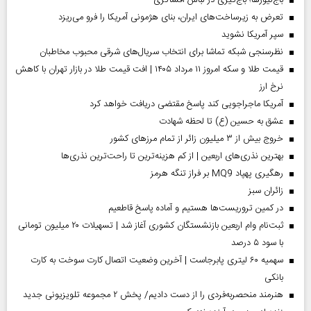
باج‌نیوزها؛ باج‌گیری در لباس افشاگری
تعرض به زیرساخت‌های ایران، بنای هژمونی آمریکا را فرو می‌ریزد
سپر آمریکا نشوید
نظرسنجی شبکه تماشا برای انتخاب سریال‌های شرقی محبوب مخاطبان
قیمت طلا و سکه امروز ۱۱ مرداد ۱۴۰۵ | افت قیمت طلا در بازار تهران با کاهش
نرخ ارز
آمریکا ماجراجویی کند پاسخ مقتضی دریافت خواهد کرد
عشق به حسین (ع) تا لحظه شهادت
خروج بیش از ۳ میلیون زائر از تمام مرز‌های کشور
بهترین نذری‌های اربعین | از کم هزینه‌ترین تا راحت‌ترین نذری‌ها
رهگیری پهپاد MQ9 بر فراز تنگه هرمز
‌زائران سبز
در کمین تروریست‌ها هستیم و آماده پاسخ قاطعیم
ثبت‌نام وام اربعین بازنشستگان کشوری آغاز شد | تسهیلات ۲۰ میلیون تومانی
با سود ۵ درصد
سهمیه ۶۰ لیتری پابرجاست | آخرین وضعیت اتصال کارت سوخت به کارت
بانکی
هنرمند منحصر‌به‌فردی را از دست دادیم/ پخش ۲ مجموعه تلویزیونی جدید