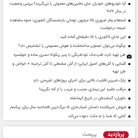
آیا خودروهای خودران جای ماشین‌های معمولی را می‌گیرند؟ بررسی وضعیت
در سال ۲۰۲۶
استعلام وام ضروری ۷۵ میلیون تومانی بازنشستگان کشوری؛ نحوه مشاهده
نتیجه درخواست
این غذای لاکچری را ۱۵ دقیقه‌ای آماده کنید
چگونه می‌توان تصاویر ساخته‌شده با هوش مصنوعی را تشخیص داد؟
طرز تهیه تارت فلپ‌جک توت‌فرنگی با پنیر ریکوتا؛ دسری ساده و خوشمزه
آشنایی با آش‌های اصیل ایرانی؛ از آش عباسعلی تا آش ترخینه + خواص و
طرز تهیه
پارک شیرین قابلیت‌ بالایی برای اجرای پروژهای تفریحی دارد
مراقب باشید این بیماری عجیب و غریب را از کنه نگیرید!
خاوران؛ گمشده‌ای در تاریخ کرمانشاه
فروش خیره‌کننده داستان اسباب‌بازی ۵؛ بزرگ‌ترین افتتاحیه سال برای پیکسار
کتابی که شما را به مکث دعوت می‌کند
پربازدید
پربحث