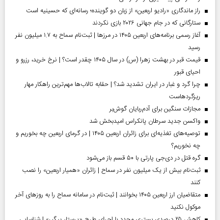
راز ماندگاری «رادیو اربعین» از زبان دو گوینده؛ رسانه‌ای که حسینیه است
ستارگانی که در جام جهانی ۲۰۲۶ بازی نکردند
آغاز رسمی برنامه‌های اربعین ۱۴۰۵ در مرز‌ها | ثبت‌نام سماح به ۱.۷ میلیون نفر
رسید
قیمت قبر در بهشت زهرا (س) در سال ۱۴۰۵ چقدر است؟ | نرخ خرید، رزرو و
احیای قبور
چرا گرد و غبار در ایران تشدید شد؟ | حقابه تالاب‌ها مهم‌ترین راهکار مهار
ریزگردهاست
مجازات سنگین برای آدم‌ربایان گوش‌بر
واکسن جدید سرطان پانکراس امیدبخش شد
توصیه‌های تغذیه‌ای برای زائران اربعین ۱۴۰۵ | در گرمای اربعین چه بخوریم و
چه نخوریم؟
گره قتل در دی‌جی پارتی با ۵۰ قسم باز می‌شود
ثبت‌نام بیش از یک میلیون نفر در سماح | زائران «همیار اربعین» را نصب
کنند
متقاضیان ارز اربعین ۱۴۰۵ بخوانند | ثبت‌نام در سامانه سماح را به روز‌های آخر
موکول نکنید
کاهش ۲۵ درصدی بستری مجدد با اجرای طرح «پرستار پیگیر» | شناسایی