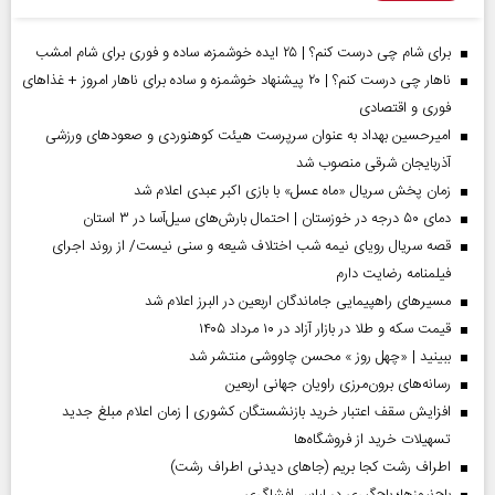
برای شام چی درست کنم؟ | ۲۵ ایده خوشمزه، ساده و فوری برای شام امشب
ناهار چی درست کنم؟ | ۲۰ پیشنهاد خوشمزه و ساده برای ناهار امروز + غذاهای
فوری و اقتصادی
امیرحسین بهداد به عنوان سرپرست هیئت کوهنوردی و صعودهای ورزشی
آذربایجان شرقی منصوب شد
زمان پخش سریال «ماه عسل» با بازی اکبر عبدی اعلام شد
دمای ۵۰ درجه در خوزستان | احتمال بارش‌های سیل‌آسا در ۳ استان
قصه سریال رویای نیمه شب اختلاف شیعه و سنی نیست/ از روند اجرای
فیلمنامه رضایت دارم
مسیر‌های راهپیمایی جاماندگان اربعین در البرز اعلام شد
قیمت سکه و طلا در بازار آزاد در ۱۰ مرداد ۱۴۰۵
ببینید | «چهل روز » محسن چاووشی منتشر شد
رسانه‌های برون‌مرزی راویان جهانی اربعین
افزایش سقف اعتبار خرید بازنشستگان کشوری | زمان اعلام مبلغ جدید
تسهیلات خرید از فروشگاه‌ها
اطراف رشت کجا بریم (جاهای دیدنی اطراف رشت)