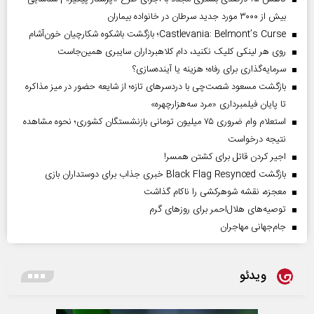
بیش از ۳۰۰۰ مورد جدید سرطان در خانواده بیماران
Castlevania: Belmont’s Curse؛ بازگشت باشکوه شکارچیان خون‌آشام
روی هر لینکی کلیک نکنید، دام کلاهبرداران سایبری همین‌جاست
سرمایه‌گذاری برای رفاه؛ هزینه یا آینده‌سازی؟
بازگشت مسعود شصت‌چی با دردسر‌های تازه؛ از شایعه حضور در میز مذاکره
تا پایان فیلمبرداری «مرد سه‌هزارچهره»
استعلام وام ضروری ۷۵ میلیون تومانی بازنشستگان کشوری؛ نحوه مشاهده
نتیجه درخواست
اجیر کردن قاتل برای کشتن همسر!
بازگشت Black Flag Resynced خبری جذاب برای دوستداران بازی
معجزه، نقشه شوهرکشی را ناکام گذاشت
توصیه‌های هلال‌احمر برای روز‌های گرم
جام‌جهانی مهاجران
ویدئو