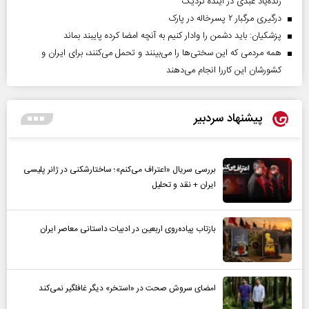
زنده‌یاد عبدی در آینده نزدیک
درگیری مرگبار ۲ پسرخاله در پارک
پزشکیان: باید دشمن را وادار کنیم به آنچه امضا کرده پایبند بماند
همه مردمی که این سختی‌ها را می‌بینند و تحمل می‌کنند، برای ایران و
کشورشان این کاررا انجام می‌دهند
پیشنهاد سردبیر
بررسی سریال «اعتراف می‌کنم»؛ ساختارشکنی در ژانر پلیسی
ایران + نقد و تحلیل
بازتاب پیاده‌روی اربعین در ادبیات داستانی معاصر ایران
امضای سروش صحت در «استخر» دیگر غافلگیر نمی‌کند