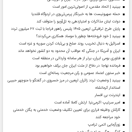
ببینید | اتحاد مقدس، از اصولی‌ترین امور است
حمله صهیونیست ها به خبرنگار پرس‌تی‌وی در اردوگاه قلندیا
دولت لبنان مذاکرات و امتیازدهی به تل‌آویو را متوقف کند
پایان طرح ترافیکی اربعین ۱۴۰۵ پلیس راهور فراجا با ثبت ۶۷ میلیون تردد
ببینید | خود فروخته‌ها چطور با موساد همکاری می‌کردند؟
اسرائیل به دنبال تخریب روند صلح و بی‌ثبات کردن سوریه و غزه است
ایران و آمریکا در جنگی که عواقب آن محدود به دو کشور نخواهد ماند
فناوری بومی ایران، برتر از هر سامانه وارداتی در منطقه است
فرمانده نهاجا: در دفاع از ملت ایران جان برکف خواهیم بود
خبر ستون اعتماد عمومی و رکن مرجعیت رسانه‌ای است
ببینید | وضعیت تردد زائران اربعین در مرز خسروی در گفتگو با منوچهر حبیبی
استاندار کرمانشاه
اینترنت بی افسار
امیر سرتیپ اکرمی‌نیا: ارتش کاملا آماده است
کارکنان وظیفه فراری برای تعیین تکلیف وضعیت خدمتی به یگان خدمتی
خود مراجعه کنند
زورآزمایی اتمی ترامپ