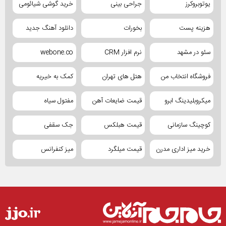
یوتوبروکرز
جراحی بینی
خرید گوشی شیائومی
هزینه پست
بخورات
دانلود آهنگ جدید
سئو در مشهد
نرم افزار CRM
webone.co
فروشگاه انتخاب من
هتل های تهران
کمک به خیریه
میکروبلیدینگ ابرو
قیمت ضایعات آهن
مفتول سیاه
کوچینگ سازمانی
قیمت هبلکس
جک سقفی
خرید میز اداری مدرن
قیمت میلگرد
میز کنفرانس