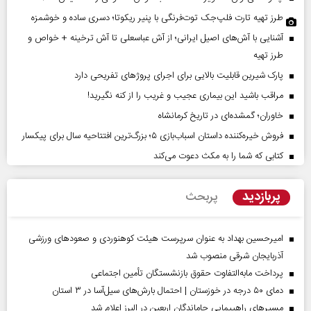
طرز تهیه تارت فلپ‌جک توت‌فرنگی با پنیر ریکوتا؛ دسری ساده و خوشمزه
آشنایی با آش‌های اصیل ایرانی؛ از آش عباسعلی تا آش ترخینه + خواص و
طرز تهیه
پارک شیرین قابلیت‌ بالایی برای اجرای پروژهای تفریحی دارد
مراقب باشید این بیماری عجیب و غریب را از کنه نگیرید!
خاوران؛ گمشده‌ای در تاریخ کرمانشاه
فروش خیره‌کننده داستان اسباب‌بازی ۵؛ بزرگ‌ترین افتتاحیه سال برای پیکسار
کتابی که شما را به مکث دعوت می‌کند
پربازدید
پربحث
امیرحسین بهداد به عنوان سرپرست هیئت کوهنوردی و صعودهای ورزشی
آذربایجان شرقی منصوب شد
پرداخت مابه‌التفاوت حقوق بازنشستگان تأمین اجتماعی
دمای ۵۰ درجه در خوزستان | احتمال بارش‌های سیل‌آسا در ۳ استان
مسیر‌های راهپیمایی جاماندگان اربعین در البرز اعلام شد