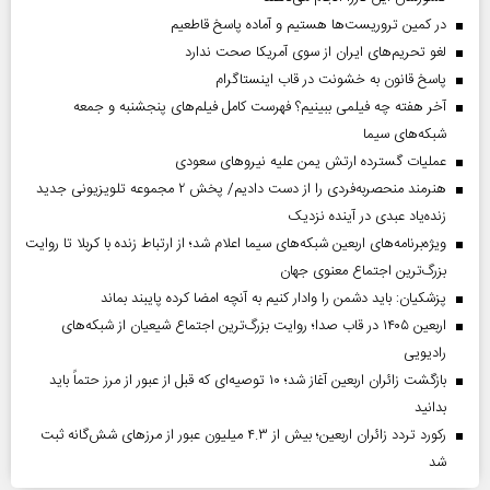
در کمین تروریست‌ها هستیم و آماده پاسخ قاطعیم
لغو تحریم‌های ایران از سوی آمریکا صحت ندارد
پاسخ قانون به خشونت در قاب اینستاگرام
آخر هفته چه فیلمی ببینیم؟ فهرست کامل فیلم‌های پنجشنبه و جمعه
شبکه‌های سیما
عملیات گسترده ارتش یمن علیه نیروهای سعودی
هنرمند منحصر‌به‌فردی را از دست دادیم/ پخش ۲ مجموعه تلویزیونی جدید
زنده‌یاد عبدی در آینده نزدیک
ویژه‌برنامه‌های اربعین شبکه‌های سیما اعلام شد؛ از ارتباط زنده با کربلا تا روایت
بزرگ‌ترین اجتماع معنوی جهان
پزشکیان: باید دشمن را وادار کنیم به آنچه امضا کرده پایبند بماند
اربعین ۱۴۰۵ در قاب صدا؛ روایت بزرگ‌ترین اجتماع شیعیان از شبکه‌های
رادیویی
بازگشت زائران اربعین آغاز شد؛ ۱۰ توصیه‌ای که قبل از عبور از مرز حتماً باید
بدانید
رکورد تردد زائران اربعین؛ بیش از ۴.۳ میلیون عبور از مرزهای شش‌گانه ثبت
شد