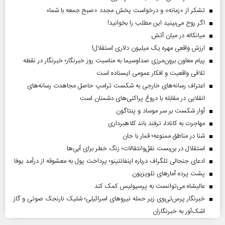
تشکر از «زمانه» و درخواست پخش مجدد «صبح جمعه با شما»
اگر روح می‌بینید این مطلب را بخوانید!
میانکاله در میان آتش
ارزش واقعی مهره یک میلیون دلاری استقلال!
پیام معاون برون‌مرزی صداوسیما به مناسبت روز خبرنگار؛ خبرنگار در نقطه
تلاقی واقعیت و افکار عمومی ایستاده است
اعتراف رسانه‌های خارجی به شکست ترامپ حاصل مجاهدت رسانه‌های
انقلابی در مقابله با دروغ پراکنی‌های دشمنان است
آوار شکست بر سر موساد و پنتاگون
مهاجرت به کانادا، ترفند باند کلاهبرداری
شنا در مناطق ممنوعه؛ قمار با جان
استقلال در بن‌بست نقل‌وانتقالات؛ زنگ خطر برای آبی‌ها
ادعای جنجالی تلگراف درباره اینفانتینو؛ پرداخت پول به معشوقه از درآمد یوفا
پشت پرده آمارهای تلویزیون
عالیشاه می‌توانست به پرسپولیس کمک کند
خبرنگار پرس‌تی‌وی زیر حمله نیروهای اسرائیلی؛ شلیک نارنجک صوتی و گاز
اشک‌آور به خبرنگاران