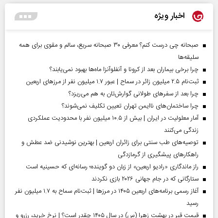
اخبار ویژه
صبحانه چی درست کنم؟ معرفی ۳۰ صبحانه سریع، سالم و مقوی برای همه
سلیقه‌ها
چرا برخی بیماران بعد از کرونا و آنفلوآنزا ماه‌ها بهبود نمی‌یابند؟
ثبت‌نام ۲.۵ میلیون زائر در سماح | عبور ۱.۷ میلیون نفر از مرز‌های اربعین
چرا بعد از سفرهای طولانی گوارش‌تان به هم می‌ریزد؟
چرا ساختمان‌های ناایمن تهران تعیین تکلیف نمی‌شوند؟
آمار معلولیت در ایران | بیش از ۱۰.۵ میلیون نفر با محدودیت عملکردی
زندگی می‌کنند
توصیه‌های طب سنتی برای زائران اربعین | بهترین نوشیدنی ضد عطش و
راهکارهای پیشگیری از گرمازدگی
راز ماندگاری «رادیو اربعین» از زبان دو گوینده؛ رسانه‌ای که حسینیه است
ستارگانی که در جام جهانی ۲۰۲۶ بازی نکردند
آغاز رسمی برنامه‌های اربعین ۱۴۰۵ در مرز‌ها | ثبت‌نام سماح به ۱.۷ میلیون نفر
رسید
قیمت قبر در بهشت زهرا (س) در سال ۱۴۰۵ چقدر است؟ | نرخ خرید، رزرو و