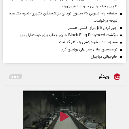
تا پایان فیلمبرداری «مرد سه‌هزارچهره»
استعلام وام ضروری ۷۵ میلیون تومانی بازنشستگان کشوری؛ نحوه مشاهده
نتیجه درخواست
اجیر کردن قاتل برای کشتن همسر!
بازگشت Black Flag Resynced خبری جذاب برای دوستداران بازی
معجزه، نقشه شوهرکشی را ناکام گذاشت
توصیه‌های هلال‌احمر برای روز‌های گرم
جام‌جهانی مهاجران
ویدئو