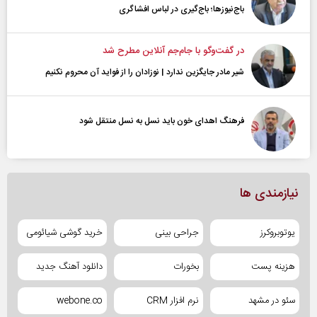
باج‌نیوزها؛ باج‌گیری در لباس افشاگری
در گفت‌و‌گو با جام‌جم آنلاین مطرح شد
شیر مادر جایگزین ندارد | نوزادان را از فواید آن محروم نکنیم
فرهنگ اهدای خون باید نسل به نسل منتقل شود
نیازمندی ها
یوتوبروکرز
جراحی بینی
خرید گوشی شیائومی
هزینه پست
بخورات
دانلود آهنگ جدید
سئو در مشهد
نرم افزار CRM
webone.co