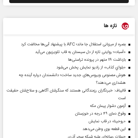
تازه ها
بصره از میزبانی استقلال جا ماند؛ AFC با پیشنهاد آبی‌ها مخالفت کرد
«آسباد»؛ روایتی تازه از دل سیستان به قاب تلویزیون می‌آید
بازداشت ۲۸ متهم در پرونده تراستی‌ها
«بلواي کذاب» از رادیو نمایش پخش می‌شود
هوش مصنوعی ویروس‌های جدید ساخت؛ دانشمندان درباره آینده چه
هشداری می‌دهند؟
قالیباف: خبرنگاران رزمندگانی هستند که سنگرشان آگاهی و سلاح‌شان حقیقت
است
آزمون دشوار پیمان مکه
وقوع دمای ۴۹ درجه در خوزستان
«روحینا» در قاب نمایش
این قطعه بوی وطن می‌دهد
حملات رسانه‌ای علیه شبکه سحر آذری