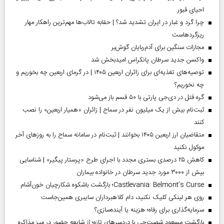
احیای قبور
چرا گرد و غبار در ایران تشدید شد؟ | حقابه تالاب‌ها مهم‌ترین راهکار مهار
ریزگردهاست
مجازات سنگین برای آدم‌ربایان گوش‌بر
واکسن جدید سرطان پانکراس امیدبخش شد
توصیه‌های تغذیه‌ای برای زائران اربعین ۱۴۰۵ | در گرمای اربعین چه بخوریم و
چه نخوریم؟
گره قتل در دی‌جی پارتی با ۵۰ قسم باز می‌شود
ثبت‌نام بیش از یک میلیون نفر در سماح | زائران «همیار اربعین» را نصب
کنند
متقاضیان ارز اربعین ۱۴۰۵ بخوانند | ثبت‌نام در سامانه سماح را به روز‌های آخر
موکول نکنید
کاهش ۲۵ درصدی بستری مجدد با اجرای طرح «پرستار پیگیر» | شناسایی
بیش از ۳۰۰۰ مورد جدید سرطان در خانواده بیماران
Castlevania: Belmont’s Curse؛ بازگشت باشکوه شکارچیان خون‌آشام
روی هر لینکی کلیک نکنید، دام کلاهبرداران سایبری همین‌جاست
سرمایه‌گذاری برای رفاه؛ هزینه یا آینده‌سازی؟
بازگشت مسعود شصت‌چی با دردسر‌های تازه؛ از شایعه حضور در میز مذاکره