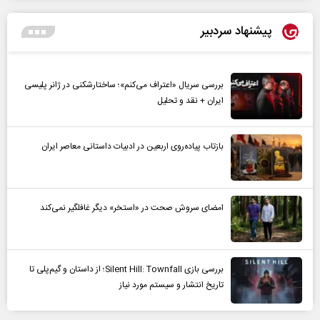
پیشنهاد سردبیر
بررسی سریال «اعتراف می‌کنم»؛ ساختارشکنی در ژانر پلیسی
ایران + نقد و تحلیل
بازتاب پیاده‌روی اربعین در ادبیات داستانی معاصر ایران
امضای سروش صحت در «استخر» دیگر غافلگیر نمی‌کند
بررسی بازی Silent Hill: Townfall؛ از داستان و گیم‌پلی تا
تاریخ انتشار و سیستم مورد نیاز