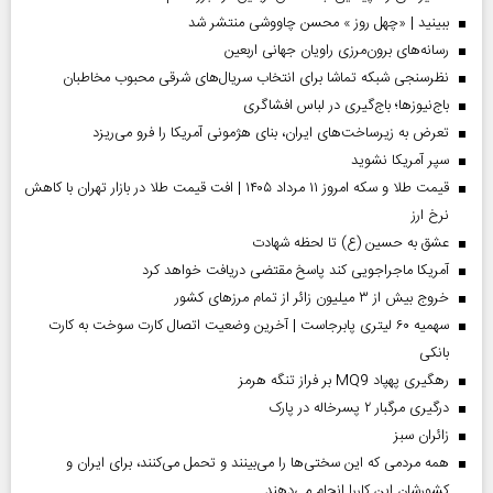
ببینید | «چهل روز » محسن چاووشی منتشر شد
رسانه‌های برون‌مرزی راویان جهانی اربعین
نظرسنجی شبکه تماشا برای انتخاب سریال‌های شرقی محبوب مخاطبان
باج‌نیوزها؛ باج‌گیری در لباس افشاگری
تعرض به زیرساخت‌های ایران، بنای هژمونی آمریکا را فرو می‌ریزد
سپر آمریکا نشوید
قیمت طلا و سکه امروز ۱۱ مرداد ۱۴۰۵ | افت قیمت طلا در بازار تهران با کاهش
نرخ ارز
عشق به حسین (ع) تا لحظه شهادت
آمریکا ماجراجویی کند پاسخ مقتضی دریافت خواهد کرد
خروج بیش از ۳ میلیون زائر از تمام مرز‌های کشور
سهمیه ۶۰ لیتری پابرجاست | آخرین وضعیت اتصال کارت سوخت به کارت
بانکی
رهگیری پهپاد MQ9 بر فراز تنگه هرمز
درگیری مرگبار ۲ پسرخاله در پارک
‌زائران سبز
همه مردمی که این سختی‌ها را می‌بینند و تحمل می‌کنند، برای ایران و
کشورشان این کاررا انجام می‌دهند