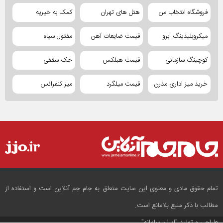
فروشگاه انتخاب من
هتل های تهران
کمک به خیریه
میکروبلیدینگ ابرو
قیمت ضایعات آهن
مفتول سیاه
کوچینگ سازمانی
قیمت هبلکس
جک سقفی
خرید میز اداری مدرن
قیمت میلگرد
میز کنفرانس
تمام حقوق مادی و معنوی این سایت متعلق به جام جم آنلاین است و استفاده از
مطالب با ذکر منبع بلامانع است.
طراحی و تولید
"ایران سامانه"