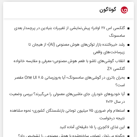
گوناگون
گلکسی اس ۲۷ اولترا؛ پیش‌نمایشی از تغییرات بنیادین در پرچمدار بعدی
سامسونگ
رشد خیره‌کننده بازار توکن‌های هوش مصنوعی (AI)؛ از هیجان تا
زیرساخت‌های واقعی
انقلاب گوشی‌های تاشو‌ با طعم هوش مصنوعی؛ معرفی و مقایسه خانواده
گلکسی Z۸
بحران باتری در گوشی‌های سامسونگ؛ آیا به‌روزرسانی One UI ۸.۵ مقصر
است؟
آیا خودروهای خودران جای ماشین‌های معمولی را می‌گیرند؟ بررسی وضعیت
در سال ۲۰۲۶
استعلام وام ضروری ۷۵ میلیون تومانی بازنشستگان کشوری؛ نحوه مشاهده
نتیجه درخواست
این غذای لاکچری را ۱۵ دقیقه‌ای آماده کنید
چگونه می‌توان تصاویر ساخته‌شده با هوش مصنوعی را تشخیص داد؟