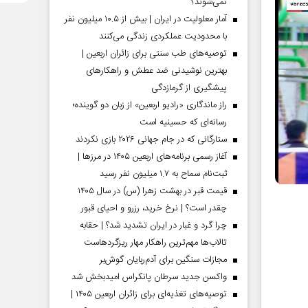
نمی‌شوند؟
آمار معلولیت در ایران | بیش از ۱۰.۵ میلیون نفر
با محدودیت عملکردی زندگی می‌کنند
توصیه‌های طب سنتی برای زائران اربعین |
بهترین نوشیدنی ضد عطش و راهکارهای
پیشگیری از گرمازدگی
راز ماندگاری «رادیو اربعین» از زبان دو گوینده؛
رسانه‌ای که حسینیه است
ستارگانی که در جام جهانی ۲۰۲۶ بازی نکردند
آغاز رسمی برنامه‌های اربعین ۱۴۰۵ در مرز‌ها |
ثبت‌نام سماح به ۱.۷ میلیون نفر رسید
قیمت قبر در بهشت زهرا (س) در سال ۱۴۰۵
چقدر است؟ | نرخ خرید، رزرو و احیای قبور
چرا گرد و غبار در ایران تشدید شد؟ | حقابه
تالاب‌ها مهم‌ترین راهکار مهار ریزگردهاست
مجازات سنگین برای آدم‌ربایان گوش‌بر
واکسن جدید سرطان پانکراس امیدبخش شد
توصیه‌های تغذیه‌ای برای زائران اربعین ۱۴۰۵ |