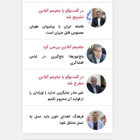
در گفت‌و‌گو با جام‌جم آنلاین
تشریح شد
فاصله ایران با پیشرو‌ان هوش
مصنوعی قابل جبران است
جام‌جم آنلاین بررسی کرد
باج‌نیوزها؛ باج‌گیری در لباس
افشاگری
در گفت‌و‌گو با جام‌جم آنلاین
مطرح شد
شیر مادر جایگزین ندارد | نوزادان را
از فواید آن محروم نکنیم
فرهنگ اهدای خون باید نسل به
نسل منتقل شود