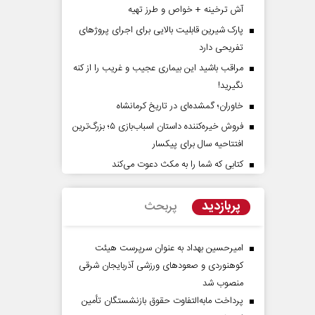
آش ترخینه + خواص و طرز تهیه
پارک شیرین قابلیت‌ بالایی برای اجرای پروژهای
تفریحی دارد
مراقب باشید این بیماری عجیب و غریب را از کنه
نگیرید!
خاوران؛ گمشده‌ای در تاریخ کرمانشاه
فروش خیره‌کننده داستان اسباب‌بازی ۵؛ بزرگ‌ترین
افتتاحیه سال برای پیکسار
اوی حقیقتِ آرامش‌ بخش
روز روایتگران حقیقت
کتابی که شما را به مکث دعوت می‌کند
دکتر حسین قرایی - مدیر کل روابط عم
پربازدید
پربحث
رسانه ملی
امیرحسین بهداد به عنوان سرپرست هیئت
کوهنوردی و صعودهای ورزشی آذربایجان شرقی
منصوب شد
پرداخت مابه‌التفاوت حقوق بازنشستگان تأمین