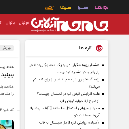
فوتبال
بانوان
ک
تازه ها
ورزش
هشدار پژوهشگران درباره یک ماده پرکاربرد؛ نقش
هفته بیست
پلی‌اتیلن در تشدید کبد چرب
ببینید | خ
رژیم گیاه‌خواری در ماه چند کیلو از وزن شما کم
می‌کند؟
خلاصه باز
علت افزایش قبض آب در تابستان چیست؟
را مشاهده
توضیح آبفا درباره قبوض آب
بصره از میزبانی استقلال جا ماند؛ AFC با پیشنهاد
کد خبر: ۱۴۹۸۰۴۴
آبی‌ها مخالفت کرد
«آسباد»؛ روایتی تازه از دل سیستان به قاب