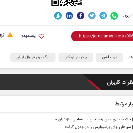
اری :
گزا
پسندیدم
ا:
ذوب آهن
چادرملو اردکان
لیگ برتر فوتبال ایران
ظرات کاربران
ار مرتبط
لاصه بازی مس رفسنجان ۰ - نساجی مازندران ۰
 | سپاهان جای پرسپولیس را در جدول گرفت