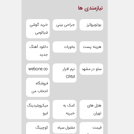
نیازمندی ها
یوتوبروکرز
جراحی بینی
خرید گوشی
شیائومی
هزینه پست
بخورات
دانلود آهنگ
جدید
سئو در مشهد
نرم افزار
webone.co
CRM
فروشگاه
انتخاب من
هتل های
کمک به
میکروبلیدینگ
تهران
خیریه
ابرو
قیمت
مفتول سیاه
کوچینگ