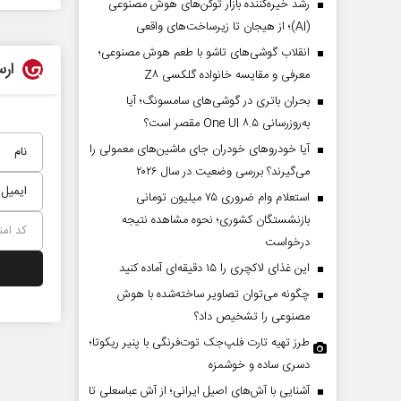
رشد خیره‌کننده بازار توکن‌های هوش مصنوعی
(AI)؛ از هیجان تا زیرساخت‌های واقعی
انقلاب گوشی‌های تاشو‌ با طعم هوش مصنوعی؛
ارس
معرفی و مقایسه خانواده گلکسی Z۸
بحران باتری در گوشی‌های سامسونگ؛ آیا
به‌روزرسانی One UI ۸.۵ مقصر است؟
آیا خودروهای خودران جای ماشین‌های معمولی را
می‌گیرند؟ بررسی وضعیت در سال ۲۰۲۶
استعلام وام ضروری ۷۵ میلیون تومانی
بازنشستگان کشوری؛ نحوه مشاهده نتیجه
درخواست
این غذای لاکچری را ۱۵ دقیقه‌ای آماده کنید
چگونه می‌توان تصاویر ساخته‌شده با هوش
مصنوعی را تشخیص داد؟
طرز تهیه تارت فلپ‌جک توت‌فرنگی با پنیر ریکوتا؛
دسری ساده و خوشمزه
آشنایی با آش‌های اصیل ایرانی؛ از آش عباسعلی تا