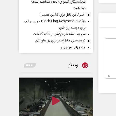
بازنشستگان کشوری؛ نحوه مشاهده نتیجه
درخواست
اجیر کردن قاتل برای کشتن همسر!
بازگشت Black Flag Resynced خبری جذاب
برای دوستداران بازی
معجزه، نقشه شوهرکشی را ناکام گذاشت
توصیه‌های هلال‌احمر برای روز‌های گرم
جام‌جهانی مهاجران
ویدئو