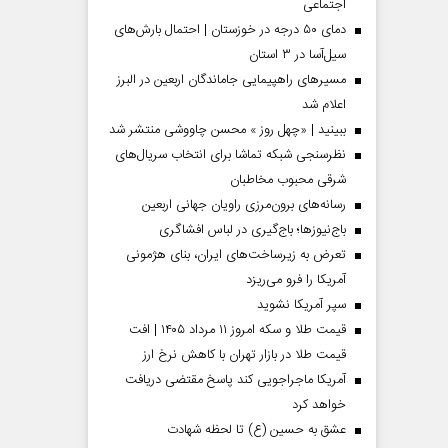
اجتماعی
دمای ۵۰ درجه در خوزستان | احتمال بارش‌های
سیل‌آسا در ۳ استان
مسیر‌های راهپیمایی جاماندگان اربعین در البرز
اعلام شد
ببینید | «چهل روز » محسن چاووشی منتشر شد
نظرسنجی شبکه تماشا برای انتخاب سریال‌های
شرقی محبوب مخاطبان
رسانه‌های برون‌مرزی راویان جهانی اربعین
باج‌نیوزها؛ باج‌گیری در لباس افشاگری
تعرض به زیرساخت‌های ایران، بنای هژمونی
 مردادماه
صفحات نخست‌روزنامه‌ها‌ی‌چهارشنبه‌۷‌مردادماه
صفحات 
آمریکا را فرو می‌ریزد
سپر آمریکا نشوید
قیمت طلا و سکه امروز ۱۱ مرداد ۱۴۰۵ | افت
قیمت طلا در بازار تهران با کاهش نرخ ارز
آمریکا ماجراجویی کند پاسخ مقتضی دریافت
خواهد کرد
عشق به حسین (ع) تا لحظه شهادت