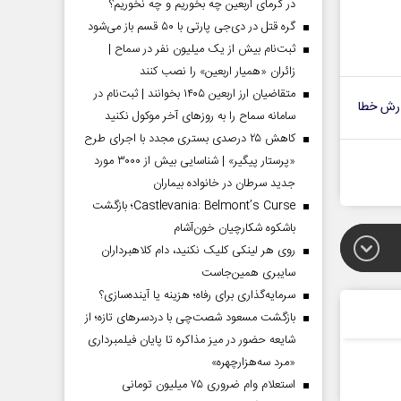
در گرمای اربعین چه بخوریم و چه نخوریم؟
گره قتل در دی‌جی پارتی با ۵۰ قسم باز می‌شود
ثبت‌نام بیش از یک میلیون نفر در سماح |
زائران «همیار اربعین» را نصب کنند
متقاضیان ارز اربعین ۱۴۰۵ بخوانند | ثبت‌نام در
رش خطا
سامانه سماح را به روز‌های آخر موکول نکنید
کاهش ۲۵ درصدی بستری مجدد با اجرای طرح
«پرستار پیگیر» | شناسایی بیش از ۳۰۰۰ مورد
جدید سرطان در خانواده بیماران
Castlevania: Belmont’s Curse؛ بازگشت
باشکوه شکارچیان خون‌آشام
روی هر لینکی کلیک نکنید، دام کلاهبرداران
سایبری همین‌جاست
سرمایه‌گذاری برای رفاه؛ هزینه یا آینده‌سازی؟
بازگشت مسعود شصت‌چی با دردسر‌های تازه؛ از
شایعه حضور در میز مذاکره تا پایان فیلمبرداری
«مرد سه‌هزارچهره»
استعلام وام ضروری ۷۵ میلیون تومانی