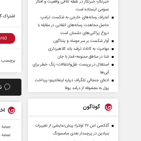
خبرنگار؛ خبرنگار در نقطه تلاقی واقعیت و افکار
عمومی ایستاده است
اشتراک گذ
اعتراف رسانه‌های خارجی به شکست ترامپ
حاصل مجاهدت رسانه‌های انقلابی در مقابله با
دروغ پراکنی‌های دشمنان است
آوار شکست بر سر موساد و پنتاگون
مهاجرت به کانادا، ترفند باند کلاهبرداری
شنا در مناطق ممنوعه؛ قمار با جان
برچسب ه
استقلال در بن‌بست نقل‌وانتقالات؛ زنگ خطر برای
آبی‌ها
ادعای جنجالی تلگراف درباره اینفانتینو؛ پرداخت
ن
پول به معشوقه از درآمد یوفا
گوناگون
اخب
گلکسی اس ۲۷ اولترا؛ پیش‌نمایشی از تغییرات
ببینید | خ
بنیادین در پرچمدار بعدی سامسونگ
ببینید