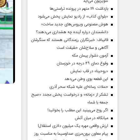
تلویزیون می‌آید
بازداشت ۲۸ متهم در پرونده تراستی‌ها
«بلواي کذاب» از رادیو نمایش پخش می‌شود
هوش مصنوعی ویروس‌های جدید ساخت؛
دانشمندان درباره آینده چه هشداری می‌دهند؟
قالیباف: خبرنگاران رزمندگانی هستند که سنگرشان
آگاهی و سلاح‌شان حقیقت است
آزمون دشوار پیمان مکه
وقوع دمای ۴۹ درجه در خوزستان
«روحینا» در قاب نمایش
این قطعه بوی وطن می‌دهد
حملات رسانه‌ای علیه شبکه سحر آذری
تشکر از «زمانه» و درخواست پخش مجدد «صبح
جمعه با شما»
اگر روح می‌بینید این مطلب را بخوانید!
میانکاله در میان آتش
ارزش واقعی مهره یک میلیون دلاری استقلال!
پیام معاون برون‌مرزی صداوسیما به مناسبت روز