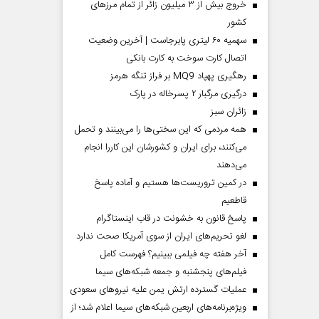
خروج بیش از ۳ میلیون زائر از تمام مرز‌های
کشور
سهمیه ۶۰ لیتری پابرجاست | آخرین وضعیت
اتصال کارت سوخت به کارت بانکی
رهگیری پهپاد MQ9 بر فراز تنگه هرمز
درگیری مرگبار ۲ پسرخاله در پارک
‌زائران سبز
همه مردمی که این سختی‌ها را می‌بینند و تحمل
می‌کنند، برای ایران و کشورشان این کاررا انجام
می‌دهند
در کمین تروریست‌ها هستیم و آماده پاسخ
قاطعیم
پاسخ قانون به خشونت در قاب اینستاگرام
لغو تحریم‌های ایران از سوی آمریکا صحت ندارد
آخر هفته چه فیلمی ببینیم؟ فهرست کامل
فیلم‌های پنجشنبه و جمعه شبکه‌های سیما
عملیات گسترده ارتش یمن علیه نیروهای سعودی
ویژه‌برنامه‌های اربعین شبکه‌های سیما اعلام شد؛ از