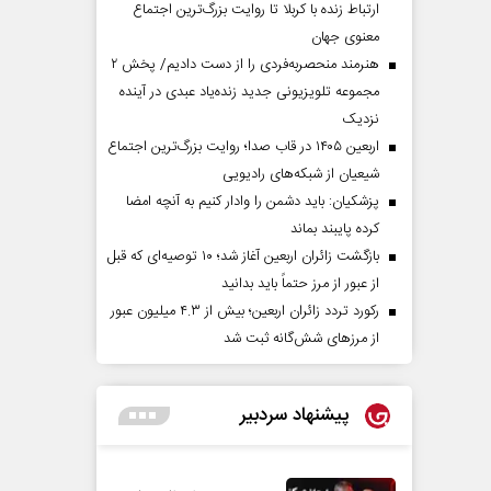
ارتباط زنده با کربلا تا روایت بزرگ‌ترین اجتماع
معنوی جهان
هنرمند منحصر‌به‌فردی را از دست دادیم/ پخش ۲
مجموعه تلویزیونی جدید زنده‌یاد عبدی در آینده
نزدیک
اربعین ۱۴۰۵ در قاب صدا؛ روایت بزرگ‌ترین اجتماع
شیعیان از شبکه‌های رادیویی
پزشکیان: باید دشمن را وادار کنیم به آنچه امضا
کرده پایبند بماند
بازگشت زائران اربعین آغاز شد؛ ۱۰ توصیه‌ای که قبل
از عبور از مرز حتماً باید بدانید
رکورد تردد زائران اربعین؛ بیش از ۴.۳ میلیون عبور
از مرزهای شش‌گانه ثبت شد
پیشنهاد سردبیر