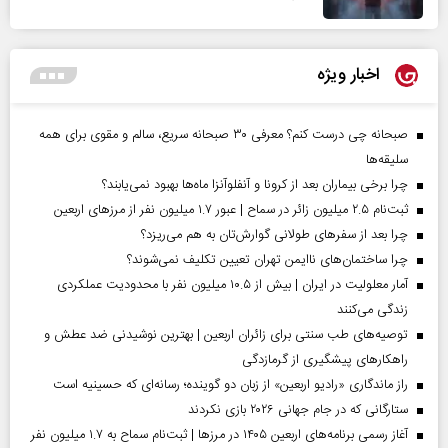
اخبار ویژه
صبحانه چی درست کنم؟ معرفی ۳۰ صبحانه سریع، سالم و مقوی برای همه
سلیقه‌ها
چرا برخی بیماران بعد از کرونا و آنفلوآنزا ماه‌ها بهبود نمی‌یابند؟
ثبت‌نام ۲.۵ میلیون زائر در سماح | عبور ۱.۷ میلیون نفر از مرز‌های اربعین
چرا بعد از سفرهای طولانی گوارش‌تان به هم می‌ریزد؟
چرا ساختمان‌های ناایمن تهران تعیین تکلیف نمی‌شوند؟
آمار معلولیت در ایران | بیش از ۱۰.۵ میلیون نفر با محدودیت عملکردی
زندگی می‌کنند
توصیه‌های طب سنتی برای زائران اربعین | بهترین نوشیدنی ضد عطش و
راهکارهای پیشگیری از گرمازدگی
راز ماندگاری «رادیو اربعین» از زبان دو گوینده؛ رسانه‌ای که حسینیه است
ستارگانی که در جام جهانی ۲۰۲۶ بازی نکردند
آغاز رسمی برنامه‌های اربعین ۱۴۰۵ در مرز‌ها | ثبت‌نام سماح به ۱.۷ میلیون نفر