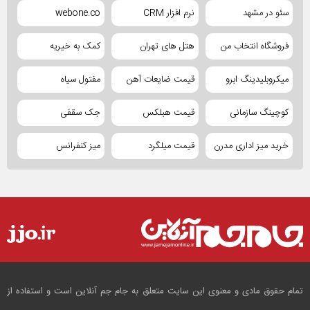
سئو در مشهد
نرم افزار CRM
webone.co
فروشگاه انتخاب من
هتل های تهران
کمک به خیریه
میکروبلیدینگ ابرو
قیمت ضایعات آهن
مفتول سیاه
کوچینگ سازمانی
قیمت هبلکس
جک سقفی
خرید میز اداری مدرن
قیمت میلگرد
میز کنفرانس
تمام حقوق مادی و معنوی این سایت متعلق به جام جم آنلاین است و استفاده از