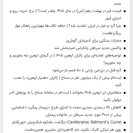
رسید
قیمت قبر در بهشت زهرا (س) در سال ۱۴۰۵ چقدر است؟ | نرخ خرید، رزرو و
احیای قبور
چرا گرد و غبار در ایران تشدید شد؟ | حقابه تالاب‌ها مهم‌ترین راهکار مهار
ریزگردهاست
مجازات سنگین برای آدم‌ربایان گوش‌بر
واکسن جدید سرطان پانکراس امیدبخش شد
توصیه‌های تغذیه‌ای برای زائران اربعین ۱۴۰۵ | در گرمای اربعین چه بخوریم و
چه نخوریم؟
گره قتل در دی‌جی پارتی با ۵۰ قسم باز می‌شود
ثبت‌نام بیش از یک میلیون نفر در سماح | زائران «همیار اربعین» را نصب
کنند
متقاضیان ارز اربعین ۱۴۰۵ بخوانند | ثبت‌نام در سامانه سماح را به روز‌های آخر
موکول نکنید
کاهش ۲۵ درصدی بستری مجدد با اجرای طرح «پرستار پیگیر» | شناسایی
بیش از ۳۰۰۰ مورد جدید سرطان در خانواده بیماران
Castlevania: Belmont’s Curse؛ بازگشت باشکوه شکارچیان خون‌آشام
روی هر لینکی کلیک نکنید، دام کلاهبرداران سایبری همین‌جاست