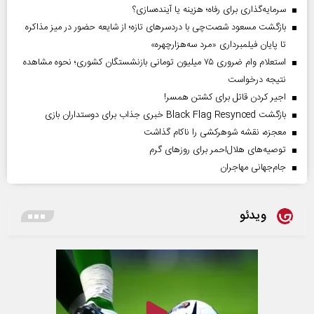
سرمایه‌گذاری برای رفاه؛ هزینه یا آینده‌سازی؟
بازگشت مسعود شصت‌چی با دردسر‌های تازه؛ از شایعه حضور در میز مذاکره
تا پایان فیلمبرداری «مرد سه‌هزارچهره»
استعلام وام ضروری ۷۵ میلیون تومانی بازنشستگان کشوری؛ نحوه مشاهده
نتیجه درخواست
اجیر کردن قاتل برای کشتن همسر!
بازگشت Black Flag Resynced خبری جذاب برای دوستداران بازی
معجزه، نقشه شوهرکشی را ناکام گذاشت
توصیه‌های هلال‌احمر برای روز‌های گرم
جام‌جهانی مهاجران
ویدئو