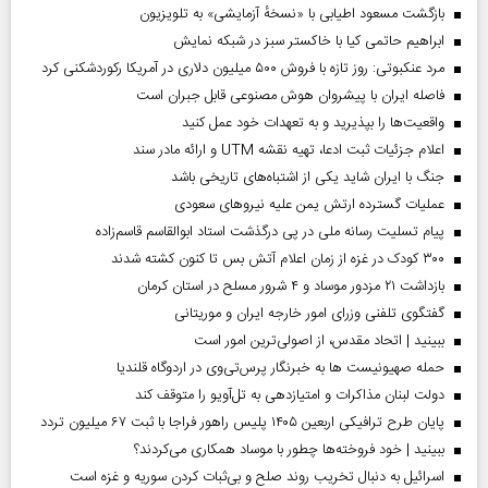
بازگشت مسعود اطیابی با «نسخهٔ آزمایشی» به تلویزیون
ابراهیم حاتمی کیا با خاکستر سبز در شبکه نمایش
مرد عنکبوتی: روز تازه با فروش ۵۰۰ میلیون دلاری در آمریکا رکوردشکنی کرد
فاصله ایران با پیشرو‌ان هوش مصنوعی قابل جبران است
واقعیت‌ها را بپذیرید و به تعهدات خود عمل کنید
اعلام جزئیات ثبت ادعا، تهیه نقشه UTM و ارائه مادر سند
جنگ با ایران شاید یکی از اشتباه‌های تاریخی باشد
عملیات گسترده ارتش یمن علیه نیروهای سعودی
پیام تسلیت رسانه ملی در پی درگذشت استاد ابوالقاسم قاسم‌زاده
۳۰۰ کودک در غزه از زمان اعلام آتش بس تا کنون کشته شدند
بازداشت ۲۱ مزدور موساد و ۴ شرور مسلح در استان کرمان
گفتگوی تلفنی وزرای امور خارجه ایران و موریتانی
ببینید | اتحاد مقدس، از اصولی‌ترین امور است
حمله صهیونیست ها به خبرنگار پرس‌تی‌وی در اردوگاه قلندیا
دولت لبنان مذاکرات و امتیازدهی به تل‌آویو را متوقف کند
پایان طرح ترافیکی اربعین ۱۴۰۵ پلیس راهور فراجا با ثبت ۶۷ میلیون تردد
ببینید | خود فروخته‌ها چطور با موساد همکاری می‌کردند؟
اسرائیل به دنبال تخریب روند صلح و بی‌ثبات کردن سوریه و غزه است