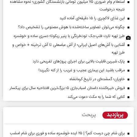
استعلام وام ضروری ۷۵ میلیون تومانی بازنشستگان کشوری؛ نحوه مشاهده
نتیجه درخواست
این غذای لاکچری را ۱۵ دقیقه‌ای آماده کنید
چگونه می‌توان تصاویر ساخته‌شده با هوش مصنوعی را تشخیص داد؟
طرز تهیه تارت فلپ‌جک توت‌فرنگی با پنیر ریکوتا؛ دسری ساده و خوشمزه
آشنایی با آش‌های اصیل ایرانی؛ از آش عباسعلی تا آش ترخینه + خواص و
طرز تهیه
پارک شیرین قابلیت‌ بالایی برای اجرای پروژهای تفریحی دارد
مراقب باشید این بیماری عجیب و غریب را از کنه نگیرید!
خاوران؛ گمشده‌ای در تاریخ کرمانشاه
فروش خیره‌کننده داستان اسباب‌بازی ۵؛ بزرگ‌ترین افتتاحیه سال برای پیکسار
کتابی که شما را به مکث دعوت می‌کند
پربازدید
پربحث
برای شام چی درست کنم؟ | ۲۵ ایده خوشمزه، ساده و فوری برای شام امشب