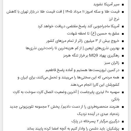
سپر آمریکا نشوید
قیمت طلا و سکه امروز ۱۱ مرداد ۱۴۰۵ | افت قیمت طلا در بازار تهران با کاهش
نرخ ارز
آمریکا ماجراجویی کند پاسخ مقتضی دریافت خواهد کرد
عشق به حسین (ع) تا لحظه شهادت
خروج بیش از ۳ میلیون زائر از تمام مرز‌های کشور
بهترین نذری‌های اربعین | از کم هزینه‌ترین تا راحت‌ترین نذری‌ها
رهگیری پهپاد MQ9 بر فراز تنگه هرمز
‌زائران سبز
در کمین تروریست‌ها هستیم و آماده پاسخ قاطعیم
همه مردمی که این سختی‌ها را می‌بینند و تحمل می‌کنند، برای ایران و
کشورشان این کاررا انجام می‌دهند
سهمیه ۶۰ لیتری پابرجاست | آخرین وضعیت اتصال کارت سوخت به کارت
بانکی
هنرمند منحصر‌به‌فردی را از دست دادیم/ پخش ۲ مجموعه تلویزیونی جدید
زنده‌یاد عبدی در آینده نزدیک
درگیری مرگبار ۲ پسرخاله در پارک
پزشکیان: باید دشمن را وادار کنیم به آنچه امضا کرده پایبند بماند