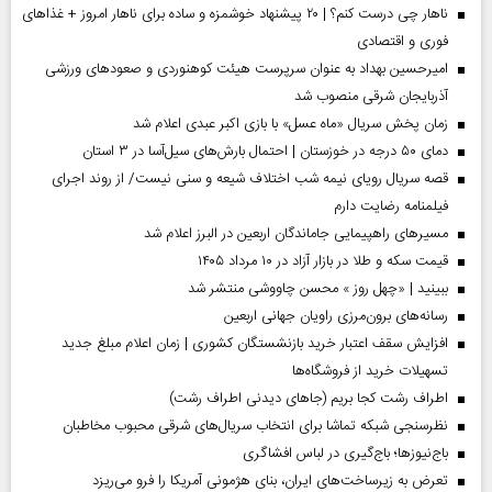
ناهار چی درست کنم؟ | ۲۰ پیشنهاد خوشمزه و ساده برای ناهار امروز + غذاهای
فوری و اقتصادی
امیرحسین بهداد به عنوان سرپرست هیئت کوهنوردی و صعودهای ورزشی
آذربایجان شرقی منصوب شد
زمان پخش سریال «ماه عسل» با بازی اکبر عبدی اعلام شد
دمای ۵۰ درجه در خوزستان | احتمال بارش‌های سیل‌آسا در ۳ استان
قصه سریال رویای نیمه شب اختلاف شیعه و سنی نیست/ از روند اجرای
فیلمنامه رضایت دارم
مسیر‌های راهپیمایی جاماندگان اربعین در البرز اعلام شد
قیمت سکه و طلا در بازار آزاد در ۱۰ مرداد ۱۴۰۵
ببینید | «چهل روز » محسن چاووشی منتشر شد
رسانه‌های برون‌مرزی راویان جهانی اربعین
افزایش سقف اعتبار خرید بازنشستگان کشوری | زمان اعلام مبلغ جدید
تسهیلات خرید از فروشگاه‌ها
اطراف رشت کجا بریم (جاهای دیدنی اطراف رشت)
نظرسنجی شبکه تماشا برای انتخاب سریال‌های شرقی محبوب مخاطبان
باج‌نیوزها؛ باج‌گیری در لباس افشاگری
تعرض به زیرساخت‌های ایران، بنای هژمونی آمریکا را فرو می‌ریزد