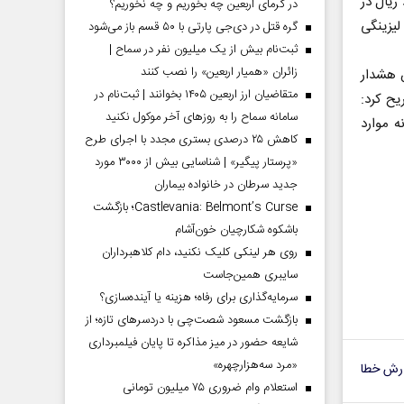
ر تحقیقات پلیسی به کلاهبرداری ۵۰ میلیارد ریال در
در گرمای اربعین چه بخوریم و چه نخوریم؟
یزینگی
گره قتل در دی‌جی پارتی با ۵۰ قسم باز می‌شود
ثبت‌نام بیش از یک میلیون نفر در سماح |
زائران «همیار اربعین» را نصب کنند
د، ضمن هشدار
متقاضیان ارز اربعین ۱۴۰۵ بخوانند | ثبت‌نام در
یح کرد:
سامانه سماح را به روز‌های آخر موکول نکنید
ه موارد
کاهش ۲۵ درصدی بستری مجدد با اجرای طرح
«پرستار پیگیر» | شناسایی بیش از ۳۰۰۰ مورد
جدید سرطان در خانواده بیماران
Castlevania: Belmont’s Curse؛ بازگشت
باشکوه شکارچیان خون‌آشام
روی هر لینکی کلیک نکنید، دام کلاهبرداران
سایبری همین‌جاست
سرمایه‌گذاری برای رفاه؛ هزینه یا آینده‌سازی؟
بازگشت مسعود شصت‌چی با دردسر‌های تازه؛ از
شایعه حضور در میز مذاکره تا پایان فیلمبرداری
«مرد سه‌هزارچهره»
رش خطا
استعلام وام ضروری ۷۵ میلیون تومانی