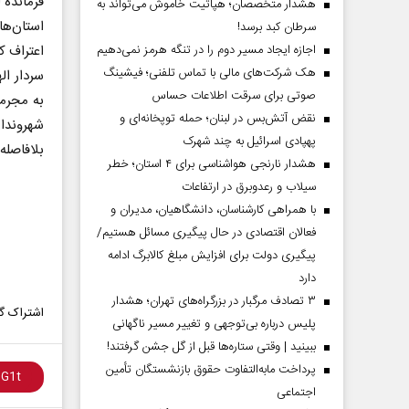
هشدار متخصصان؛ هپاتیت خاموش می‌تواند به
استان‌ه
سرطان کبد برسد!
اعتراف ک
اجازه ایجاد مسیر دوم را در تنگه هرمز نمی‌دهیم
هک شرکت‌های مالی با تماس تلفنی؛ فیشینگ
صوتی برای سرقت اطلاعات حساس
به مجرما
نقض آتش‌بس در لبنان؛ حمله توپخانه‌ای و
شهروندان
پهپادی اسرائیل به چند شهرک
بلافاصله از طریق تلف
هشدار نارنجی هواشناسی برای ۴ استان؛ خطر
سیلاب و رعدوبرق در ارتفاعات
با همراهی کارشناسان، دانشگاهیان، مدیران و
فعالان اقتصادی در حال پیگیری مسائل هستیم/
پیگیری دولت برای افزایش مبلغ کالابرگ ادامه
دارد
۳ تصادف مرگبار در بزرگراه‌های تهران؛ هشدار
اشتراک گذ
پلیس درباره بی‌توجهی و تغییر مسیر ناگهانی
ببینید | وقتی ستاره‌ها قبل از گل جشن گرفتند!
پرداخت مابه‌التفاوت حقوق بازنشستگان تأمین
اجتماعی