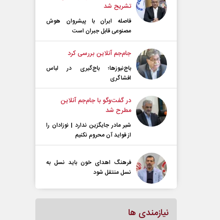
تشریح شد
فاصله ایران با پیشرو‌ان هوش
مصنوعی قابل جبران است
جام‌جم آنلاین بررسی کرد
باج‌نیوزها؛ باج‌گیری در لباس
افشاگری
در گفت‌و‌گو با جام‌جم آنلاین
مطرح شد
شیر مادر جایگزین ندارد | نوزادان را
از فواید آن محروم نکنیم
فرهنگ اهدای خون باید نسل به
نسل منتقل شود
نیازمندی ها