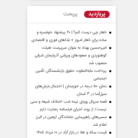
پربازدید
پربحث
ناهار چی درست کنم؟ | ۲۰ پیشنهاد خوشمزه و
ساده برای ناهار امروز + غذاهای فوری و اقتصادی
امیرحسین بهداد به عنوان سرپرست هیئت
کوهنوردی و صعودهای ورزشی آذربایجان شرقی
منصوب شد
پرداخت مابه‌التفاوت حقوق بازنشستگان تأمین
اجتماعی
مردادماه
صفحات نخست روزنامه ها‌ی‌سه‌شنبه ۶ مردادماه
صفحات
دمای ۵۰ درجه در خوزستان | احتمال بارش‌های
سیل‌آسا در ۳ استان
قصه سریال رویای نیمه شب اختلاف شیعه و سنی
نیست/ از روند اجرای فیلمنامه رضایت دارم
مسیر‌های راهپیمایی جاماندگان اربعین در البرز
اعلام شد
قیمت سکه و طلا در بازار آزاد در ۱۰ مرداد ۱۴۰۵