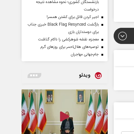
بازنشستگان کشوری؛ نحوه مشاهده نتیجه
درخواست
اجیر کردن قاتل برای کشتن همسر!
بازگشت Black Flag Resynced خبری جذاب
برای دوستداران بازی
معجزه، نقشه شوهرکشی را ناکام گذاشت
توصیه‌های هلال‌احمر برای روز‌های گرم
جام‌جهانی مهاجران
ویدئو