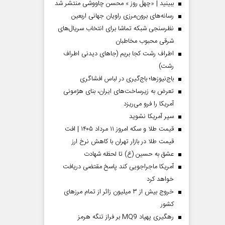
ببینید | «چهل روز » محسن چاووشی منتشر شد
رسانه‌های برون‌مرزی راویان جهانی اربعین
نظرسنجی شبکه تماشا برای انتخاب سریال‌های
شرقی محبوب مخاطبان
اطراف رشت کجا بریم (جاهای دیدنی اطراف
رشت)
باج‌نیوزها؛ باج‌گیری در لباس افشاگری
تعرض به زیرساخت‌های ایران، بنای هژمونی
آمریکا را فرو می‌ریزد
سپر آمریکا نشوید
قیمت طلا و سکه امروز ۱۱ مرداد ۱۴۰۵ | افت
قیمت طلا در بازار تهران با کاهش نرخ ارز
عشق به حسین (ع) تا لحظه شهادت
آمریکا ماجراجویی کند پاسخ مقتضی دریافت
خواهد کرد
خروج بیش از ۳ میلیون زائر از تمام مرز‌های
کشور
رهگیری پهپاد MQ9 بر فراز تنگه هرمز