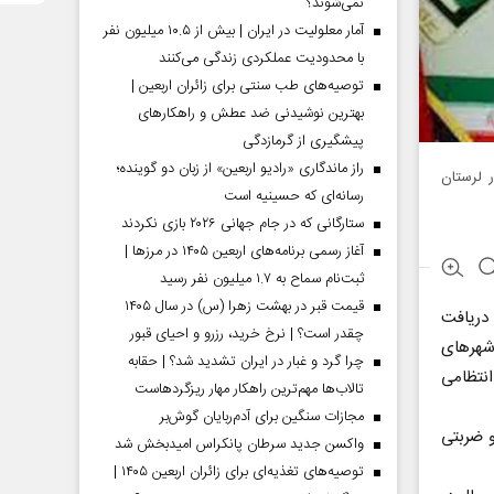
نمی‌شوند؟
آمار معلولیت در ایران | بیش از ۱۰.۵ میلیون نفر
با محدودیت عملکردی زندگی می‌کنند
توصیه‌های طب سنتی برای زائران اربعین |
بهترین نوشیدنی ضد عطش و راهکارهای
پیشگیری از گرمازدگی
راز ماندگاری «رادیو اربعین» از زبان دو گوینده؛
یلیاردریالی خودرو در لرستان
رسانه‌ای که حسینیه است
ستارگانی که در جام جهانی ۲۰۲۶ بازی نکردند
آغاز رسمی برنامه‌های اربعین ۱۴۰۵ در مرز‌ها |
ثبت‌نام سماح به ۱.۷ میلیون نفر رسید
قیمت قبر در بهشت زهرا (س) در سال ۱۴۰۵
 دریافت
چقدر است؟ | نرخ خرید، رزرو و احیای قبور
شهرهای
چرا گرد و غبار در ایران تشدید شد؟ | حقابه
انتظامی
تالاب‌ها مهم‌ترین راهکار مهار ریزگردهاست
مجازات سنگین برای آدم‌ربایان گوش‌بر
و ضربتی
واکسن جدید سرطان پانکراس امیدبخش شد
توصیه‌های تغذیه‌ای برای زائران اربعین ۱۴۰۵ |