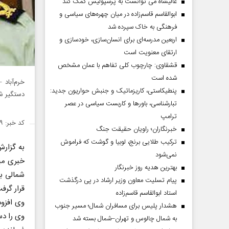
عالیشاه می توانست به پرسپولیس کمک کند
ابوالقاسم قاسم‌زاده در میان چهره‌های سیاسی و
فرهنگی به خاک سپرده شد
اربعین مدرسه‌ای برای انسان‌سازی، خودسازی و
ارتقای معنویت است
قشقاوی: چارچوب کلی تفاهم با عمان مشخص
شده است
پنطیکاستی، کاریزماتیک و جنبش حواریون جدید:
دستگیر ش
تبارشناسی، باور‌ها و کاربست سیاسی در عصر
ترامپ
کد خبر: ۱۴۹۱۵۸۹
خبرنگاران؛ راویان حقیقت جنگ
ترکیب طلایی برنج، لوبیا و گوشت که فراموش
به گزارش
نمی‌شود
خبری مب
بهترین هدیه روز خبرنگار
شمالی به
پیام تسلیت معاون وزیر ارشاد در پی درگذشت
قرار گرف
استاد ابوالقاسم قاسم‌زاده
وی افزود
هشدار پلیس برای مسافران شمال؛ مسیر جنوب
وی را دس
به شمال چالوس و تهران–شمال بسته شد