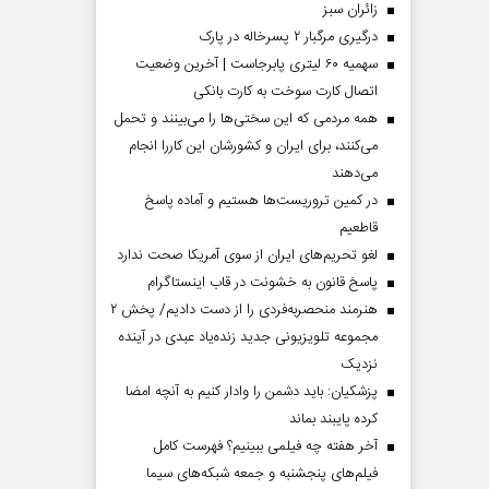
‌زائران سبز
درگیری مرگبار ۲ پسرخاله در پارک
سهمیه ۶۰ لیتری پابرجاست | آخرین وضعیت
اتصال کارت سوخت به کارت بانکی
همه مردمی که این سختی‌ها را می‌بینند و تحمل
می‌کنند، برای ایران و کشورشان این کاررا انجام
می‌دهند
در کمین تروریست‌ها هستیم و آماده پاسخ
قاطعیم
لغو تحریم‌های ایران از سوی آمریکا صحت ندارد
پاسخ قانون به خشونت در قاب اینستاگرام
هنرمند منحصر‌به‌فردی را از دست دادیم/ پخش ۲
مجموعه تلویزیونی جدید زنده‌یاد عبدی در آینده
نزدیک
پزشکیان: باید دشمن را وادار کنیم به آنچه امضا
کرده پایبند بماند
آخر هفته چه فیلمی ببینیم؟ فهرست کامل
فیلم‌های پنجشنبه و جمعه شبکه‌های سیما