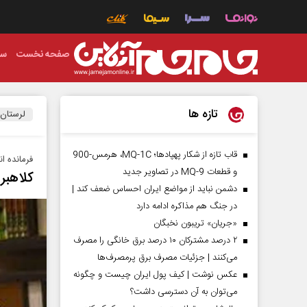
صفحه نخست
سی
تازه ها
لرستان
قاب تازه از شکار پهپادها؛ MQ-1C، هرمس-900
فرمانده ا
و قطعات MQ-9 در تصاویر جدید
کلاهبردار ۵۰ میلیاردی خودرو در 
دشمن نباید از مواضع ایران احساس ضعف کند |
در جنگ هم مذاکره ادامه دارد
«جریان» تریبون نخبگان
۲ درصد مشترکان ۱۰ درصد برق خانگی را مصرف
می‌کنند | جزئیات مصرف برق پرمصرف‌ها
عکس نوشت | کیف پول ایران چیست و چگونه
می‌توان به آن دسترسی داشت؟