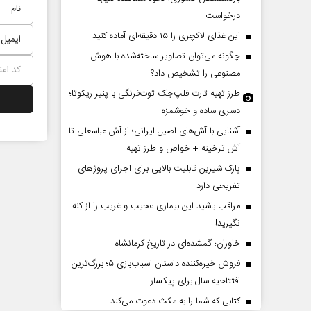
درخواست
این غذای لاکچری را ۱۵ دقیقه‌ای آماده کنید
چگونه می‌توان تصاویر ساخته‌شده با هوش
مصنوعی را تشخیص داد؟
طرز تهیه تارت فلپ‌جک توت‌فرنگی با پنیر ریکوتا؛
دسری ساده و خوشمزه
آشنایی با آش‌های اصیل ایرانی؛ از آش عباسعلی تا
ینی ترامپ؟
پشت‌پرده تهدیدات کوتاه‏‌مدت و
آش ترخینه + خواص و طرز تهیه
ادعا‌های خلاف واقع آمریکا
پارک شیرین قابلیت‌ بالایی برای اجرای پروژهای
تفریحی دارد
 مسائل سیاسی
عباس سلیمی‌نمین - تحلیلگر مسائل سیاسی
دکتر 
مراقب باشید این بیماری عجیب و غریب را از کنه
نگیرید!
خاوران؛ گمشده‌ای در تاریخ کرمانشاه
فروش خیره‌کننده داستان اسباب‌بازی ۵؛ بزرگ‌ترین
افتتاحیه سال برای پیکسار
کتابی که شما را به مکث دعوت می‌کند