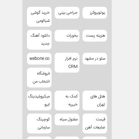
یوتوبروکرز
جراحی بینی
خرید گوشی
شیائومی
هزینه پست
بخورات
دانلود آهنگ
جدید
سئو در مشهد
نرم افزار
webone.co
CRM
فروشگاه
انتخاب من
هتل های
کمک به
میکروبلیدینگ
تهران
خیریه
ابرو
قیمت
مفتول سیاه
کوچینگ
ضایعات آهن
سازمانی