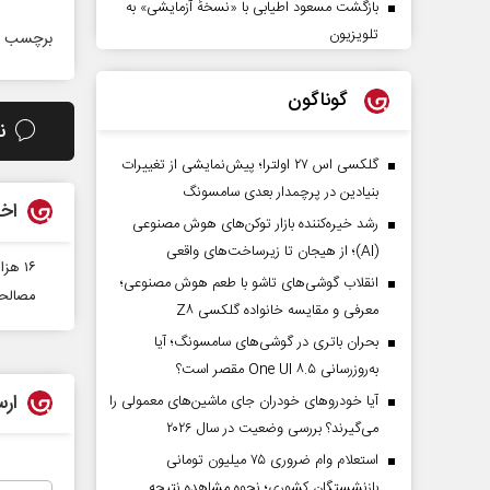
بازگشت مسعود اطیابی با «نسخهٔ آزمایشی» به
تلویزیون
برچسب ه
گوناگون
ن
گلکسی اس ۲۷ اولترا؛ پیش‌نمایشی از تغییرات
بنیادین در پرچمدار بعدی سامسونگ
اخب
رشد خیره‌کننده بازار توکن‌های هوش مصنوعی
(AI)؛ از هیجان تا زیرساخت‌های واقعی
۱۶ هزار قلم کالای قاچاق در لرستان کشف و ضبط شد
انقلاب گوشی‌های تاشو‌ با طعم هوش مصنوعی؛
مصالحه ۶۹ درصد پرونده‌های ارجاعی به مراکز مشا
معرفی و مقایسه خانواده گلکسی Z۸
بحران باتری در گوشی‌های سامسونگ؛ آیا
به‌روزرسانی One UI ۸.۵ مقصر است؟
ارس
آیا خودروهای خودران جای ماشین‌های معمولی را
می‌گیرند؟ بررسی وضعیت در سال ۲۰۲۶
استعلام وام ضروری ۷۵ میلیون تومانی
بازنشستگان کشوری؛ نحوه مشاهده نتیجه