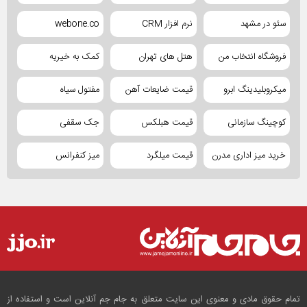
سئو در مشهد
نرم افزار CRM
webone.co
فروشگاه انتخاب من
هتل های تهران
کمک به خیریه
میکروبلیدینگ ابرو
قیمت ضایعات آهن
مفتول سیاه
کوچینگ سازمانی
قیمت هبلکس
جک سقفی
خرید میز اداری مدرن
قیمت میلگرد
میز کنفرانس
تمام حقوق مادی و معنوی این سایت متعلق به جام جم آنلاین است و استفاده از