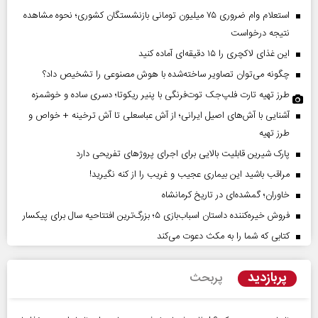
استعلام وام ضروری ۷۵ میلیون تومانی بازنشستگان کشوری؛ نحوه مشاهده
نتیجه درخواست
این غذای لاکچری را ۱۵ دقیقه‌ای آماده کنید
چگونه می‌توان تصاویر ساخته‌شده با هوش مصنوعی را تشخیص داد؟
طرز تهیه تارت فلپ‌جک توت‌فرنگی با پنیر ریکوتا؛ دسری ساده و خوشمزه
آشنایی با آش‌های اصیل ایرانی؛ از آش عباسعلی تا آش ترخینه + خواص و
طرز تهیه
پارک شیرین قابلیت‌ بالایی برای اجرای پروژهای تفریحی دارد
مراقب باشید این بیماری عجیب و غریب را از کنه نگیرید!
خاوران؛ گمشده‌ای در تاریخ کرمانشاه
فروش خیره‌کننده داستان اسباب‌بازی ۵؛ بزرگ‌ترین افتتاحیه سال برای پیکسار
کتابی که شما را به مکث دعوت می‌کند
پربازدید
پربحث