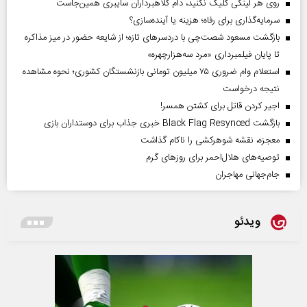
روی هر لینکی کلیک نکنید، دام کلاهبرداران سایبری همین‌جاست
سرمایه‌گذاری برای رفاه؛ هزینه یا آینده‌سازی؟
بازگشت مسعود شصت‌چی با دردسر‌های تازه؛ از شایعه حضور در میز مذاکره
تا پایان فیلمبرداری «مرد سه‌هزارچهره»
استعلام وام ضروری ۷۵ میلیون تومانی بازنشستگان کشوری؛ نحوه مشاهده
نتیجه درخواست
اجیر کردن قاتل برای کشتن همسر!
بازگشت Black Flag Resynced خبری جذاب برای دوستداران بازی
معجزه، نقشه شوهرکشی را ناکام گذاشت
توصیه‌های هلال‌احمر برای روز‌های گرم
جام‌جهانی مهاجران
ویدئو