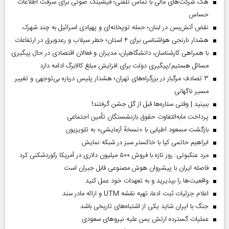
هک شرکت‌های مالی با تماس تلفنی؛ فیشینگ صوتی برای سرقت اطلاعات
حساس
نقض آتش‌بس در لبنان؛ حمله توپخانه‌ای و پهپادی اسرائیل به چند شهرک
هشدار نارنجی هواشناسی برای ۴ استان؛ خطر سیلاب و رعدوبرق در ارتفاعات
با همراهی کارشناسان، دانشگاهیان، مدیران و فعالان اقتصادی در حال پیگیری
مسائل هستیم/پیگیری دولت برای افزایش مبلغ کالابرگ ادامه دارد
۳ تصادف مرگبار در بزرگراه‌های تهران؛ هشدار پلیس درباره بی‌توجهی و تغییر
مسیر ناگهانی
ببینید | وقتی ستاره‌ها قبل از گل جشن گرفتند!
پرداخت مابه‌التفاوت حقوق بازنشستگان تأمین اجتماعی
بازگشت مسعود اطیابی با «نسخهٔ آزمایشی» به تلویزیون
ابراهیم حاتمی کیا با خاکستر سبز در شبکه نمایش
مرد عنکبوتی: روز تازه با فروش ۵۰۰ میلیون دلاری در آمریکا رکوردشکنی کرد
فاصله ایران با پیشرو‌ان هوش مصنوعی قابل جبران است
واقعیت‌ها را بپذیرید و به تعهدات خود عمل کنید
اعلام جزئیات ثبت ادعا، تهیه نقشه UTM و ارائه مادر سند
جنگ با ایران شاید یکی از اشتباه‌های تاریخی باشد
عملیات گسترده ارتش یمن علیه نیروهای سعودی