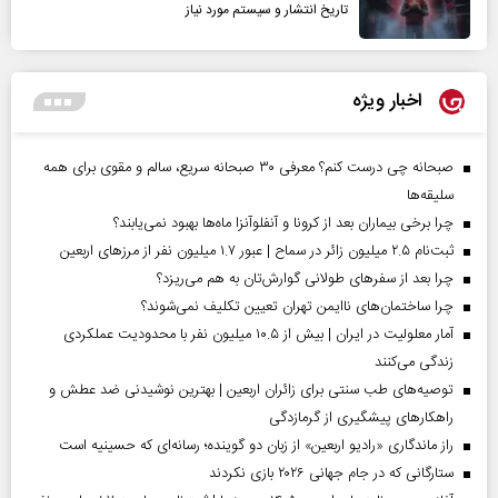
تاریخ انتشار و سیستم مورد نیاز
اخبار ویژه
صبحانه چی درست کنم؟ معرفی ۳۰ صبحانه سریع، سالم و مقوی برای همه
سلیقه‌ها
چرا برخی بیماران بعد از کرونا و آنفلوآنزا ماه‌ها بهبود نمی‌یابند؟
ثبت‌نام ۲.۵ میلیون زائر در سماح | عبور ۱.۷ میلیون نفر از مرز‌های اربعین
چرا بعد از سفرهای طولانی گوارش‌تان به هم می‌ریزد؟
چرا ساختمان‌های ناایمن تهران تعیین تکلیف نمی‌شوند؟
آمار معلولیت در ایران | بیش از ۱۰.۵ میلیون نفر با محدودیت عملکردی
زندگی می‌کنند
توصیه‌های طب سنتی برای زائران اربعین | بهترین نوشیدنی ضد عطش و
راهکارهای پیشگیری از گرمازدگی
راز ماندگاری «رادیو اربعین» از زبان دو گوینده؛ رسانه‌ای که حسینیه است
ستارگانی که در جام جهانی ۲۰۲۶ بازی نکردند