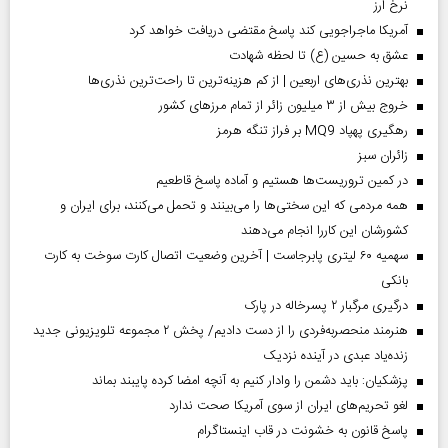
نرخ ارز
آمریکا ماجراجویی کند پاسخ مقتضی دریافت خواهد کرد
عشق به حسین (ع) تا لحظه شهادت
بهترین نذری‌های اربعین | از کم هزینه‌ترین تا راحت‌ترین نذری‌ها
خروج بیش از ۳ میلیون زائر از تمام مرز‌های کشور
رهگیری پهپاد MQ9 بر فراز تنگه هرمز
‌زائران سبز
در کمین تروریست‌ها هستیم و آماده پاسخ قاطعیم
همه مردمی که این سختی‌ها را می‌بینند و تحمل می‌کنند، برای ایران و
کشورشان این کاررا انجام می‌دهند
سهمیه ۶۰ لیتری پابرجاست | آخرین وضعیت اتصال کارت سوخت به کارت
بانکی
درگیری مرگبار ۲ پسرخاله در پارک
هنرمند منحصر‌به‌فردی را از دست دادیم/ پخش ۲ مجموعه تلویزیونی جدید
زنده‌یاد عبدی در آینده نزدیک
پزشکیان: باید دشمن را وادار کنیم به آنچه امضا کرده پایبند بماند
لغو تحریم‌های ایران از سوی آمریکا صحت ندارد
پاسخ قانون به خشونت در قاب اینستاگرام