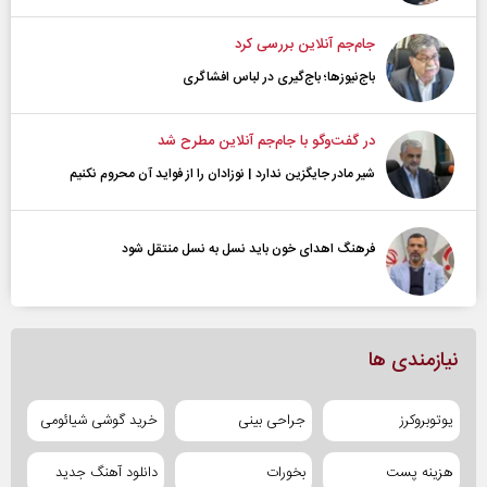
جام‌جم آنلاین بررسی کرد
باج‌نیوزها؛ باج‌گیری در لباس افشاگری
در گفت‌و‌گو با جام‌جم آنلاین مطرح شد
شیر مادر جایگزین ندارد | نوزادان را از فواید آن محروم نکنیم
فرهنگ اهدای خون باید نسل به نسل منتقل شود
نیازمندی ها
یوتوبروکرز
جراحی بینی
خرید گوشی شیائومی
هزینه پست
بخورات
دانلود آهنگ جدید