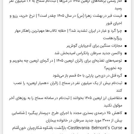
آغاز رسمی برنامه‌های اربعین ۱۴۰۵ در مرز‌ها | ثبت‌نام سماح به ۱.۷ میلیون نفر
رسید
قیمت قبر در بهشت زهرا (س) در سال ۱۴۰۵ چقدر است؟ | نرخ خرید، رزرو و
احیای قبور
چرا گرد و غبار در ایران تشدید شد؟ | حقابه تالاب‌ها مهم‌ترین راهکار مهار
ریزگردهاست
مجازات سنگین برای آدم‌ربایان گوش‌بر
واکسن جدید سرطان پانکراس امیدبخش شد
توصیه‌های تغذیه‌ای برای زائران اربعین ۱۴۰۵ | در گرمای اربعین چه بخوریم و
چه نخوریم؟
گره قتل در دی‌جی پارتی با ۵۰ قسم باز می‌شود
ثبت‌نام بیش از یک میلیون نفر در سماح | زائران «همیار اربعین» را نصب
کنند
متقاضیان ارز اربعین ۱۴۰۵ بخوانند | ثبت‌نام در سامانه سماح را به روز‌های آخر
موکول نکنید
کاهش ۲۵ درصدی بستری مجدد با اجرای طرح «پرستار پیگیر» | شناسایی
بیش از ۳۰۰۰ مورد جدید سرطان در خانواده بیماران
Castlevania: Belmont’s Curse؛ بازگشت باشکوه شکارچیان خون‌آشام