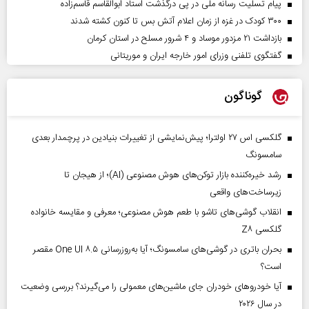
پیام تسلیت رسانه ملی در پی درگذشت استاد ابوالقاسم قاسم‌زاده
۳۰۰ کودک در غزه از زمان اعلام آتش بس تا کنون کشته شدند
بازداشت ۲۱ مزدور موساد و ۴ شرور مسلح در استان کرمان
گفتگوی تلفنی وزرای امور خارجه ایران و موریتانی
گوناگون
گلکسی اس ۲۷ اولترا؛ پیش‌نمایشی از تغییرات بنیادین در پرچمدار بعدی
سامسونگ
رشد خیره‌کننده بازار توکن‌های هوش مصنوعی (AI)؛ از هیجان تا
زیرساخت‌های واقعی
انقلاب گوشی‌های تاشو‌ با طعم هوش مصنوعی؛ معرفی و مقایسه خانواده
گلکسی Z۸
بحران باتری در گوشی‌های سامسونگ؛ آیا به‌روزرسانی One UI ۸.۵ مقصر
است؟
آیا خودروهای خودران جای ماشین‌های معمولی را می‌گیرند؟ بررسی وضعیت
در سال ۲۰۲۶