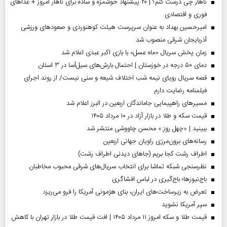
ناهار چی درست کنم؟ | ۲۰ پیشنهاد خوشمزه و ساده برای ناهار امروز + غذاهای
فوری و اقتصادی
امیرحسین بهداد به عنوان سرپرست هیئت کوهنوردی و صعودهای ورزشی
آذربایجان شرقی منصوب شد
زمان پخش سریال «ماه عسل» با بازی اکبر عبدی اعلام شد
دمای ۵۰ درجه در خوزستان | احتمال بارش‌های سیل‌آسا در ۳ استان
قصه سریال رویای نیمه شب اختلاف شیعه و سنی نیست/ از روند اجرای
فیلمنامه رضایت دارم
مسیر‌های راهپیمایی جاماندگان اربعین در البرز اعلام شد
قیمت سکه و طلا در بازار آزاد در ۱۰ مرداد ۱۴۰۵
ببینید | «چهل روز » محسن چاووشی منتشر شد
رسانه‌های برون‌مرزی راویان جهانی اربعین
اطراف رشت کجا بریم (جاهای دیدنی اطراف رشت)
نظرسنجی شبکه تماشا برای انتخاب سریال‌های شرقی محبوب مخاطبان
باج‌نیوزها؛ باج‌گیری در لباس افشاگری
تعرض به زیرساخت‌های ایران، بنای هژمونی آمریکا را فرو می‌ریزد
سپر آمریکا نشوید
قیمت طلا و سکه امروز ۱۱ مرداد ۱۴۰۵ | افت قیمت طلا در بازار تهران با کاهش