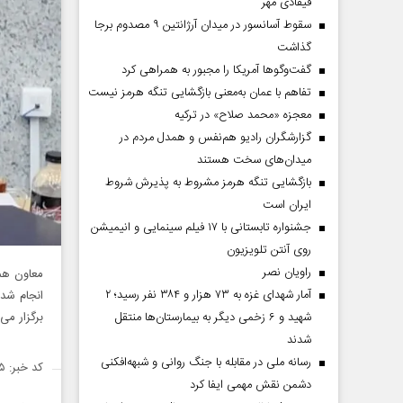
فیفادی مهر
سقوط آسانسور در میدان آرژانتین ۹ مصدوم برجا
گذاشت
گفت‌وگوها آمریکا را مجبور به همراهی کرد
تفاهم با عمان به‌معنی بازگشایی تنگه هرمز نیست
معجزه «محمد صلاح» در ترکیه
گزارشگران رادیو هم‌نفس و همدل مردم در
میدان‌های سخت هستند
بازگشایی تنگه هرمز مشروط به پذیرش شروط
ایران است
جشنواره تابستانی با ۱۷ فیلم سینمایی و انیمیشن
روی آنتن تلویزیون
راویان نصر
معاون هما
آمار شهدای غزه به ۷۳ هزار و ۳۸۴ نفر رسید؛ ۲
برگزار می‌
شهید و ۶ زخمی دیگر به بیمارستان‌ها منتقل
شدند
رسانه ملی در مقابله با جنگ روانی و شبهه‌افکنی
کد خبر: ۱۴۹۰۷۴۵
دشمن نقش مهمی ایفا کرد