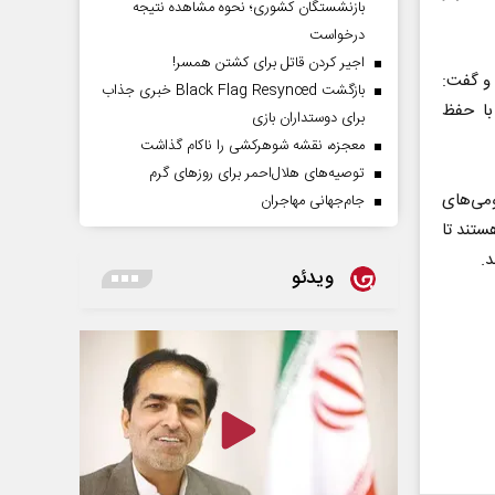
بازنشستگان کشوری؛ نحوه مشاهده نتیجه
درخواست
اجیر کردن قاتل برای کشتن همسر!
 و گفت:
بازگشت Black Flag Resynced خبری جذاب
نی با حفظ
برای دوستداران بازی
معجزه، نقشه شوهرکشی را ناکام گذاشت
توصیه‌های هلال‌احمر برای روز‌های گرم
می‌های
جام‌جهانی مهاجران
ستند تا
د.
ویدئو