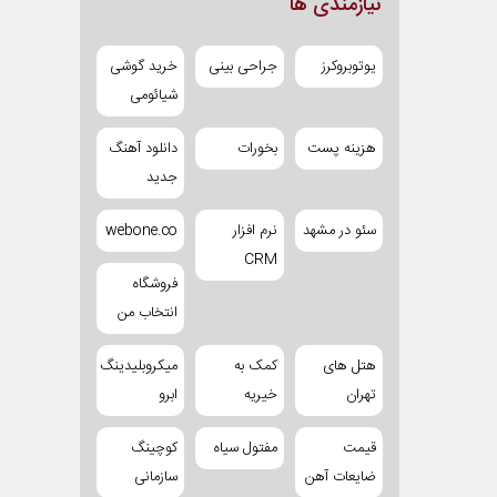
نیازمندی ها
یوتوبروکرز
جراحی بینی
خرید گوشی
شیائومی
هزینه پست
بخورات
دانلود آهنگ
جدید
سئو در مشهد
نرم افزار
webone.co
CRM
فروشگاه
انتخاب من
هتل های
کمک به
میکروبلیدینگ
تهران
خیریه
ابرو
قیمت
مفتول سیاه
کوچینگ
ضایعات آهن
سازمانی