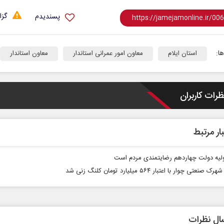
گزا
پسندیدم
ا:
استان ایلام
معاون امور عمرانی استاندار
معاون استاندار
ظرات کاربران
یست
خبرنگار، محور پویایی و اعتبار
رسانه
ار مرتبط
دکتر مراد عنادی - کارشناس ارشد رسانه
اسماعیل بقائ
لیه دولت چهاردهم رضایتمندی مردم است
صنعتی چوار با اعتبار ۵۶۴ میلیارد تومان کلنگ زنی شد
ال نظرات