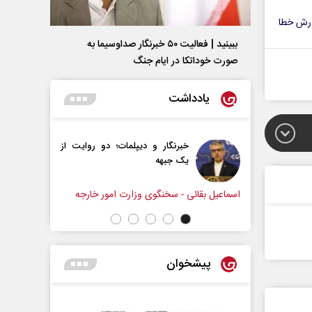
رش خطا
ببینید | فعالیت ۵۰ خبرنگار صداوسیما به
صورت خوداتکا در ایام جنگ
یادداشت
خبرنگار و دیپلمات؛ دو روایت از
آیا تفاهم‌نامه حداکثر دستا
یک جبهه
راهبردی ایران بود؟
شهاب اسفندیاری
ی - سخنگوی وزارت امور خارجه
پیشخوان