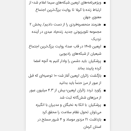
ویژه‌برنامه‌های اربعین شبکه‌های سیما اعلام شد؛ از
ارتباط زنده با کربلا تا روایت بزرگ‌ترین اجتماع
معنوی جهان
هنرمند منحصر‌به‌فردی را از دست دادیم/ پخش ۲
مجموعه تلویزیونی جدید زنده‌یاد عبدی در آینده
نزدیک
اربعین ۱۴۰۵ در قاب صدا؛ روایت بزرگ‌ترین اجتماع
شیعیان از شبکه‌های رادیویی
پزشکیان: باید دشمن را وادار کنیم به آنچه امضا
کرده پایبند بماند
بازگشت زائران اربعین آغاز شد؛ ۱۰ توصیه‌ای که قبل
از عبور از مرز حتماً باید بدانید
رکورد تردد زائران اربعین؛ بیش از ۴.۳ میلیون عبور
از مرزهای شش‌گانه ثبت شد
پزشکیان: با اتکا به نخبگان و مدیران با انگیزه
می‌توان تحول نظام سلامت را محقق کرد
بازداشت ۲۱ مزدور موساد و ۴ شرور مسلح در
استان کرمان