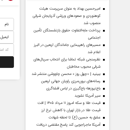
امیرحسین بهداد به عنوان سرپرست هیئت
کوهنوردی و صعودهای ورزشی آذربایجان شرقی
منصوب شد
پرداخت مابه‌التفاوت حقوق بازنشستگان تأمین
اجتماعی
مسیر‌های راهپیمایی جاماندگان اربعین در البرز
اعلام شد
نظرسنجی شبکه تماشا برای انتخاب سریال‌های
شرقی محبوب مخاطبان
 مردادماه
صفحات نخست‌روزنامه‌ها‌ی‌چهارشنبه‌۷‌مردادماه
صفحات 
ببینید | «چهل روز » محسن چاووشی منتشر شد
رسانه‌های برون‌مرزی راویان جهانی اربعین
باج‌نیوزها؛ باج‌گیری در لباس افشاگری
سپر آمریکا نشوید
قیمت طلا و سکه امروز ۱۱ مرداد ۱۴۰۵ | افت
قیمت طلا در بازار تهران با کاهش نرخ ارز
عشق به حسین (ع) تا لحظه شهادت
آمریکا ماجراجویی کند پاسخ مقتضی دریافت