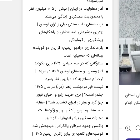
نمی‌شوند؟
آمار معلولیت در ایران | بیش از ۱۰.۵ میلیون نفر
با محدودیت عملکردی زندگی می‌کنند
توصیه‌های طب سنتی برای زائران اربعین |
بهترین نوشیدنی ضد عطش و راهکارهای
پیشگیری از گرمازدگی
راز ماندگاری «رادیو اربعین» از زبان دو گوینده؛
رسانه‌ای که حسینیه است
ستارگانی که در جام جهانی ۲۰۲۶ بازی نکردند
آغاز رسمی برنامه‌های اربعین ۱۴۰۵ در مرز‌ها |
ثبت‌نام سماح به ۱.۷ میلیون نفر رسید
قیمت قبر در بهشت زهرا (س) در سال ۱۴۰۵
چقدر است؟ | نرخ خرید، رزرو و احیای قبور
ای استان
چرا گرد و غبار در ایران تشدید شد؟ | حقابه
گفت: جشن انقلاب در ۲۲ روستای استان ایلام
تالاب‌ها مهم‌ترین راهکار مهار ریزگردهاست
مجازات سنگین برای آدم‌ربایان گوش‌بر
واکسن جدید سرطان پانکراس امیدبخش شد
توصیه‌های تغذیه‌ای برای زائران اربعین ۱۴۰۵ |