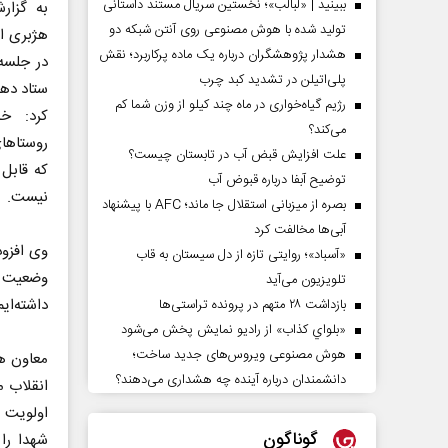
ببینید | «لبالب»؛ نخستین سریال مستند داستانی
به گزار
تولید شده با هوش مصنوعی روی آنتن شبکه دو
هژبری ا
هشدار پژوهشگران درباره یک ماده پرکاربرد؛ نقش
در جلسه
پلی‌اتیلن در تشدید کبد چرب
ستاد دهه
رژیم گیاه‌خواری در ماه چند کیلو از وزن شما کم
کرد: خ
می‌کند؟
روستا‌ه
علت افزایش قبض آب در تابستان چیست؟
که قابل 
توضیح آبفا درباره قبوض آب
نیست.
بصره از میزبانی استقلال جا ماند؛ AFC با پیشنهاد
آبی‌ها مخالفت کرد
وی افزود
«آسباد»؛ روایتی تازه از دل سیستان به قاب
وضعیت ا
تلویزیون می‌آید
داشته‌ایم
بازداشت ۲۸ متهم در پرونده تراستی‌ها
«بلواي کذاب» از رادیو نمایش پخش می‌شود
هوش مصنوعی ویروس‌های جدید ساخت؛
معاون هم
دانشمندان درباره آینده چه هشداری می‌دهند؟
انقلاب م
اولویت 
گوناگون
شهدا را