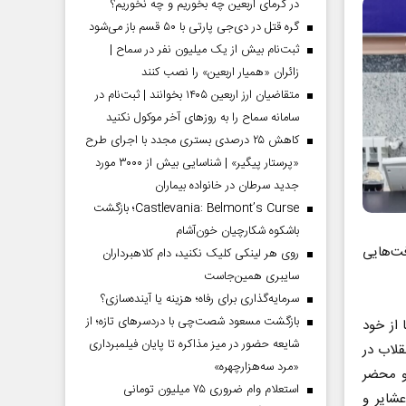
در گرمای اربعین چه بخوریم و چه نخوریم؟
گره قتل در دی‌جی پارتی با ۵۰ قسم باز می‌شود
ثبت‌نام بیش از یک میلیون نفر در سماح |
زائران «همیار اربعین» را نصب کنند
متقاضیان ارز اربعین ۱۴۰۵ بخوانند | ثبت‌نام در
سامانه سماح را به روز‌های آخر موکول نکنید
کاهش ۲۵ درصدی بستری مجدد با اجرای طرح
«پرستار پیگیر» | شناسایی بیش از ۳۰۰۰ مورد
جدید سرطان در خانواده بیماران
Castlevania: Belmont’s Curse؛ بازگشت
باشکوه شکارچیان خون‌آشام
ت‌هایی
روی هر لینکی کلیک نکنید، دام کلاهبرداران
سایبری همین‌جاست
سرمایه‌گذاری برای رفاه؛ هزینه یا آینده‌سازی؟
بازگشت مسعود شصت‌چی با دردسر‌های تازه؛ از
 از خود
شایعه حضور در میز مذاکره تا پایان فیلمبرداری
قلاب در
«مرد سه‌هزارچهره»
و محضر
استعلام وام ضروری ۷۵ میلیون تومانی
شایر و