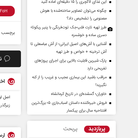
این غذای لاکچری را ۱۵ دقیقه‌ای آماده کنید
چگونه می‌توان تصاویر ساخته‌شده با هوش
مصنوعی را تشخیص داد؟
طرز تهیه تارت فلپ‌جک توت‌فرنگی با پنیر ریکوتا؛
برچسب ه
دسری ساده و خوشمزه
آشنایی با آش‌های اصیل ایرانی؛ از آش عباسعلی تا
آش ترخینه + خواص و طرز تهیه
ن
پارک شیرین قابلیت‌ بالایی برای اجرای پروژهای
آیا سیاست کلان آمریکا ضدایران
سازمان ملل بی‌بدیل ن
تفریحی دارد
عوض شده است؟
محمدحسن زورق
مراقب باشید این بیماری عجیب و غریب را از کنه
اخب
نگیرید!
زدی - کارشناس مسائل بین‌الملل
خاوران؛ گمشده‌ای در تاریخ کرمانشاه
اصل او
فروش خیره‌کننده داستان اسباب‌بازی ۵؛ بزرگ‌ترین
زیرگذر شهرک 
افتتاحیه سال برای پیکسار
پربازدید
پربحث
ارس