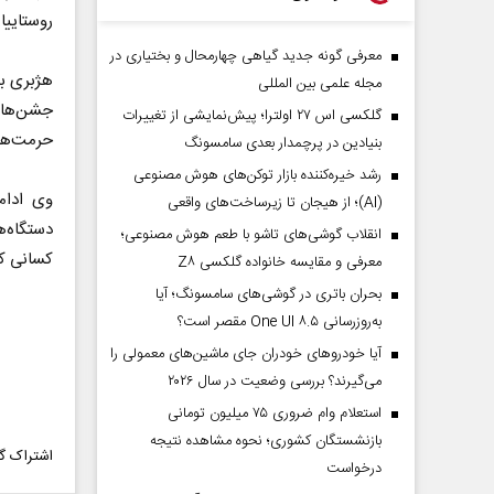
روستاییا
معرفی گونه جدید گیاهی چهارمحال و بختیاری در
هژبری بر
مجله علمی بین المللی
گلکسی اس ۲۷ اولترا؛ پیش‌نمایشی از تغییرات
حرمت‌ها 
بنیادین در پرچمدار بعدی سامسونگ
رشد خیره‌کننده بازار توکن‌های هوش مصنوعی
وی ادام
(AI)؛ از هیجان تا زیرساخت‌های واقعی
دستگاه‌ه
انقلاب گوشی‌های تاشو‌ با طعم هوش مصنوعی؛
کسانی که
معرفی و مقایسه خانواده گلکسی Z۸
بحران باتری در گوشی‌های سامسونگ؛ آیا
به‌روزرسانی One UI ۸.۵ مقصر است؟
آیا خودروهای خودران جای ماشین‌های معمولی را
می‌گیرند؟ بررسی وضعیت در سال ۲۰۲۶
استعلام وام ضروری ۷۵ میلیون تومانی
بازنشستگان کشوری؛ نحوه مشاهده نتیجه
اشتراک گذ
درخواست