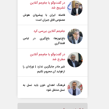
در گفت‌و‌گو با جام‌جم آنلاین
تشریح شد
فاصله ایران با پیشرو‌ان هوش
مصنوعی قابل جبران است
جام‌جم آنلاین بررسی کرد
باج‌نیوزها؛ باج‌گیری در لباس
افشاگری
در گفت‌و‌گو با جام‌جم آنلاین
مطرح شد
شیر مادر جایگزین ندارد | نوزادان را
از فواید آن محروم نکنیم
فرهنگ اهدای خون باید نسل به
نسل منتقل شود