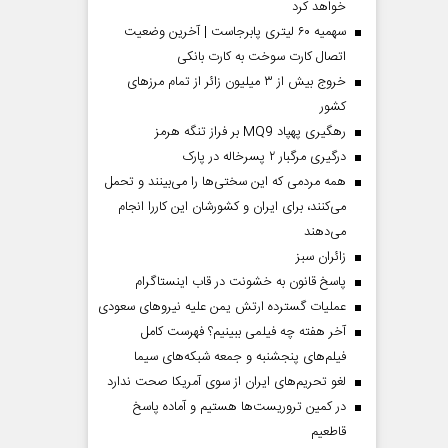
خواهد کرد
سهمیه ۶۰ لیتری پابرجاست | آخرین وضعیت
اتصال کارت سوخت به کارت بانکی
خروج بیش از ۳ میلیون زائر از تمام مرز‌های
کشور
رهگیری پهپاد MQ9 بر فراز تنگه هرمز
درگیری مرگبار ۲ پسرخاله در پارک
همه مردمی که این سختی‌ها را می‌بینند و تحمل
می‌کنند، برای ایران و کشورشان این کاررا انجام
می‌دهند
‌زائران سبز
پاسخ قانون به خشونت در قاب اینستاگرام
عملیات گسترده ارتش یمن علیه نیروهای سعودی
آخر هفته چه فیلمی ببینیم؟ فهرست کامل
فیلم‌های پنجشنبه و جمعه شبکه‌های سیما
لغو تحریم‌های ایران از سوی آمریکا صحت ندارد
در کمین تروریست‌ها هستیم و آماده پاسخ
قاطعیم