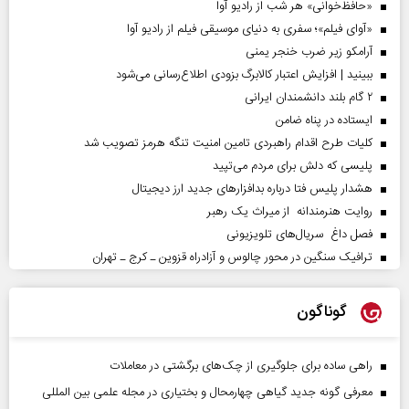
«حافظ‌خوانی» هر شب از رادیو آوا
«آوای فیلم»؛ سفری به دنیای موسیقی فیلم از رادیو آوا
آرامکو زیر ضرب خنجر یمنی
ببینید | افزایش اعتبار کالابرگ بزودی اطلاع‌رسانی می‌شود
۲ گام بلند دانشمندان ایرانی
ایستاده در پناه ضامن
کلیات طرح اقدام راهبردی تامین امنیت تنگه هرمز تصویب شد
پلیسی که دلش برای مردم می‌تپید
هشدار پلیس فتا درباره بدافزار‌های جدید ارز دیجیتال
روایت هنرمندانه از میراث یک رهبر
فصل داغ سریال‌های تلویزیونی
ترافیک سنگین در محور چالوس و آزادراه قزوین ـ کرج ـ تهران
گوناگون
راهی ساده برای جلوگیری از چک‌های برگشتی در معاملات
معرفی گونه جدید گیاهی چهارمحال و بختیاری در مجله علمی بین المللی