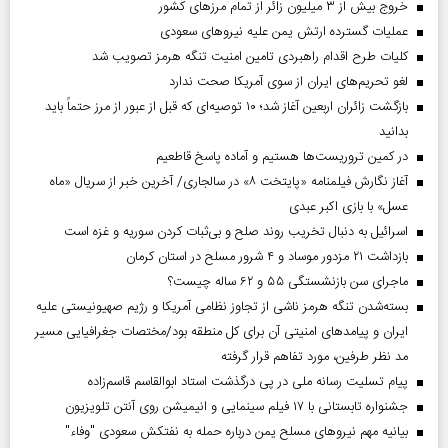
خروج بیش از ۳ میلیون زائر از تمام مرز‌های کشور
عملیات گسترده ارتش یمن علیه نیروهای سعودی
کلیات طرح اقدام راهبردی تامین امنیت تنگه هرمز تصویب شد
لغو تحریم‌های ایران از سوی آمریکا صحت ندارد
بازگشت زائران اربعین آغاز شد؛ ۱۰ توصیه‌ای که قبل از عبور از مرز حتماً باید
بدانید
در کمین تروریست‌ها هستیم و آماده پاسخ قاطعیم
آغاز نگارش فیلمنامه «پایتخت ۸» در سالجاری/ آخرین خبر از سریال «ماه
عسل» با بازی اکبر عبدی
اسرائیل به دنبال تخریب روند صلح و بی‌ثبات کردن سوریه و غزه است
بازداشت ۲۱ مزدور موساد و ۴ شرور مسلح در استان کرمان
ماجرای سن بازنشستگی ۵۵ و ۶۲ ساله چیست؟
بسته‌شدن تنگه هرمز ناشی از تجاوز نظامی آمریکا و رژیم صهیونیستی علیه
ایران و پیامد‌های امنیتی آن برای کل منطقه بود/مختصات جغرافیایی مسیر
مد نظر طرفین، مورد تفاهم قرار گرفته
پیام تسلیت رسانه ملی در پی درگذشت استاد ابوالقاسم قاسم‌زاده
جشنواره تابستانی با ۱۷ فیلم سینمایی و انیمیشن روی آنتن تلویزیون
بیانیه مهم نیروهای مسلح یمن درباره حمله به نفتکش سعودی "وفاء"