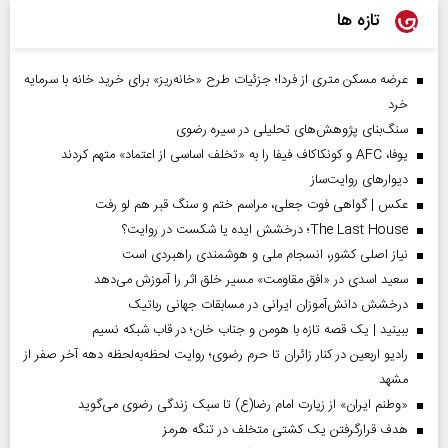
تازه ها
عرضه مسکن متری از فردا؛ جزئیات طرح «خانه‌ریز» برای خرید خانه با سرمایه
خرد
سنگ‌بنای پژوهش‌های تحلیلی در سیره رضوی
یوفا، AFC و کونکاکاف فیفا را به «تخلف اساسی از اعتماد» متهم کردند
دیوارهای روایت‌ساز
عکس | گواهی فوت جعلی، مراسم ختم و سنگ قبر هم لو رفت
The Last House؛ درخشش ایده یا شکست در روایت؟
نیاز اصلی کشور، انسجام ملی و هوشمندی راهبردی است
سعید اسدی در «افق مقاومت» مسیر خلق اثر را آموزش می‌دهد
درخشش دانش‌آموزان ایرانی در مسابقات جهانی رباتیک
ببینید | یک قصه تازه با هومن و جناب‌ خان؛ در قاب شبکه نسیم
رادیو اربعین در کنار زائران تا حرم رضوی؛ روایت لحظه‌به‌لحظه دهه آخر صفر از
مشهد
«وطنم ایران» از زیارت امام رضا(ع) تا سبک زندگی رضوی می‌گوید
هدف قرارگرفتن یک کشتی متخلف در تنگه هرمز