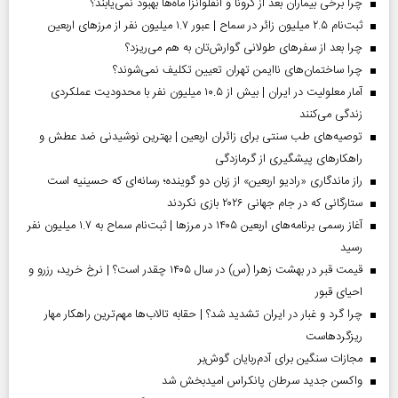
چرا برخی بیماران بعد از کرونا و آنفلوآنزا ماه‌ها بهبود نمی‌یابند؟
ثبت‌نام ۲.۵ میلیون زائر در سماح | عبور ۱.۷ میلیون نفر از مرز‌های اربعین
چرا بعد از سفرهای طولانی گوارش‌تان به هم می‌ریزد؟
چرا ساختمان‌های ناایمن تهران تعیین تکلیف نمی‌شوند؟
آمار معلولیت در ایران | بیش از ۱۰.۵ میلیون نفر با محدودیت عملکردی
زندگی می‌کنند
توصیه‌های طب سنتی برای زائران اربعین | بهترین نوشیدنی ضد عطش و
راهکارهای پیشگیری از گرمازدگی
راز ماندگاری «رادیو اربعین» از زبان دو گوینده؛ رسانه‌ای که حسینیه است
ستارگانی که در جام جهانی ۲۰۲۶ بازی نکردند
آغاز رسمی برنامه‌های اربعین ۱۴۰۵ در مرز‌ها | ثبت‌نام سماح به ۱.۷ میلیون نفر
رسید
قیمت قبر در بهشت زهرا (س) در سال ۱۴۰۵ چقدر است؟ | نرخ خرید، رزرو و
احیای قبور
چرا گرد و غبار در ایران تشدید شد؟ | حقابه تالاب‌ها مهم‌ترین راهکار مهار
ریزگردهاست
مجازات سنگین برای آدم‌ربایان گوش‌بر
واکسن جدید سرطان پانکراس امیدبخش شد