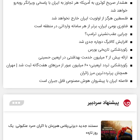
هشدار صریح کوثری به آمریکا؛ هر تجاوز به ایران با پاسخی ویرانگر روبه‌رو
خواهد شد
فلسطین هرگز از اولویت ایران خارج نخواهد شد
فناوری بومی ایران، برتر از هر سامانه وارداتی در منطقه است
چرایی عقب‌نشینی ترامپ؟
افزایش کالابرگ دوباره جدی شد
رکوردشکنی تاریخی بورس
ارائه بیش از ۲ میلیون خدمت بهداشتی در اربعین حسینی
رکوردشکنی تردد اربعینی؛ ۶۰ میلیون عبور از مرزهای هفت‌گانه ثبت شد | مهران
همچنان پرترددترین مرز زائران
فاصله ایران با پیشرو‌ان هوش مصنوعی قابل جبران است
پیشنهاد سردبیر
مستند جدید دیزنی‌پلاس هم‌زمان با اکران «مرد عنکبوتی: یک
روز تازه»