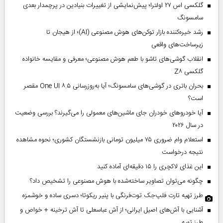
گلکسی اس ۲۷ اولترا؛ پیش‌نمایشی از تغییرات بنیادین در پرچمدار بعدی
سامسونگ
رشد خیره‌کننده بازار توکن‌های هوش مصنوعی (AI)؛ از هیجان تا
زیرساخت‌های واقعی
انقلاب گوشی‌های تاشو‌ با طعم هوش مصنوعی؛ معرفی و مقایسه خانواده
گلکسی Z۸
بحران باتری در گوشی‌های سامسونگ؛ آیا به‌روزرسانی One UI ۸.۵ مقصر
است؟
آیا خودروهای خودران جای ماشین‌های معمولی را می‌گیرند؟ بررسی وضعیت
در سال ۲۰۲۶
استعلام وام ضروری ۷۵ میلیون تومانی بازنشستگان کشوری؛ نحوه مشاهده
نتیجه درخواست
این غذای لاکچری را ۱۵ دقیقه‌ای آماده کنید
چگونه می‌توان تصاویر ساخته‌شده با هوش مصنوعی را تشخیص داد؟
طرز تهیه تارت فلپ‌جک توت‌فرنگی با پنیر ریکوتا؛ دسری ساده و خوشمزه
آشنایی با آش‌های اصیل ایرانی؛ از آش عباسعلی تا آش ترخینه + خواص و
طرز تهیه