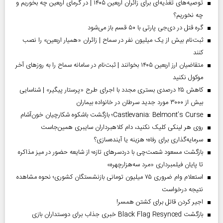
توصیه‌های تغذیه‌ای برای زائران اربعین ۱۴۰۵ | در گرمای اربعین چه بخوریم و
چه نخوریم؟
گره قتل در دی‌جی پارتی با ۵۰ قسم باز می‌شود
ثبت‌نام بیش از یک میلیون نفر در سماح | زائران «همیار اربعین» را نصب
کنند
متقاضیان ارز اربعین ۱۴۰۵ بخوانند | ثبت‌نام در سامانه سماح را به روز‌های آخر
موکول نکنید
کاهش ۲۵ درصدی بستری مجدد با اجرای طرح «پرستار پیگیر» | شناسایی
بیش از ۳۰۰۰ مورد جدید سرطان در خانواده بیماران
Castlevania: Belmont’s Curse؛ بازگشت باشکوه شکارچیان خون‌آشام
روی هر لینکی کلیک نکنید، دام کلاهبرداران سایبری همین‌جاست
سرمایه‌گذاری برای رفاه؛ هزینه یا آینده‌سازی؟
بازگشت مسعود شصت‌چی با دردسر‌های تازه؛ از شایعه حضور در میز مذاکره
تا پایان فیلمبرداری «مرد سه‌هزارچهره»
استعلام وام ضروری ۷۵ میلیون تومانی بازنشستگان کشوری؛ نحوه مشاهده
نتیجه درخواست
اجیر کردن قاتل برای کشتن همسر!
بازگشت Black Flag Resynced خبری جذاب برای دوستداران بازی