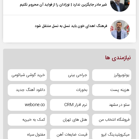
شیر مادر جایگزین ندارد | نوزادان را از فواید آن محروم نکنیم
فرهنگ اهدای خون باید نسل به نسل منتقل شود
نیازمندی ها
یوتوبروکرز
جراحی بینی
خرید گوشی شیائومی
هزینه پست
بخورات
دانلود آهنگ جدید
سئو در مشهد
نرم افزار CRM
webone.co
فروشگاه انتخاب من
هتل های تهران
کمک به خیریه
میکروبلیدینگ ابرو
قیمت ضایعات آهن
مفتول سیاه