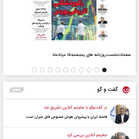
صفحات‌نخست‌روزنامه ها‌ی پنجشنبه‌۱۵ مردادماه
گفت و گو
در گفت‌و‌گو با جام‌جم آنلاین تشریح شد
فاصله ایران با پیشرو‌ان هوش مصنوعی قابل جبران است
جام‌جم آنلاین بررسی کرد