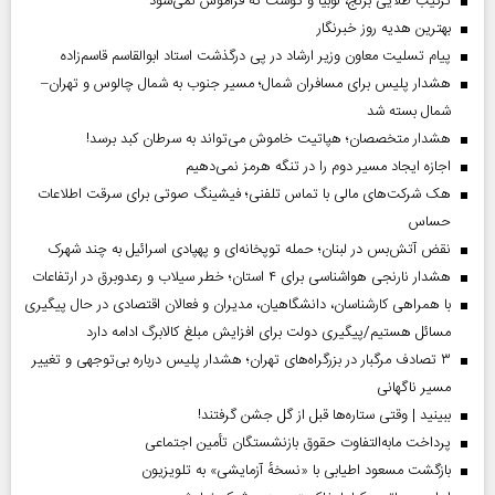
ترکیب طلایی برنج، لوبیا و گوشت که فراموش نمی‌شود
بهترین هدیه روز خبرنگار
پیام تسلیت معاون وزیر ارشاد در پی درگذشت استاد ابوالقاسم قاسم‌زاده
هشدار پلیس برای مسافران شمال؛ مسیر جنوب به شمال چالوس و تهران–
شمال بسته شد
هشدار متخصصان؛ هپاتیت خاموش می‌تواند به سرطان کبد برسد!
اجازه ایجاد مسیر دوم را در تنگه هرمز نمی‌دهیم
هک شرکت‌های مالی با تماس تلفنی؛ فیشینگ صوتی برای سرقت اطلاعات
حساس
نقض آتش‌بس در لبنان؛ حمله توپخانه‌ای و پهپادی اسرائیل به چند شهرک
هشدار نارنجی هواشناسی برای ۴ استان؛ خطر سیلاب و رعدوبرق در ارتفاعات
با همراهی کارشناسان، دانشگاهیان، مدیران و فعالان اقتصادی در حال پیگیری
مسائل هستیم/پیگیری دولت برای افزایش مبلغ کالابرگ ادامه دارد
۳ تصادف مرگبار در بزرگراه‌های تهران؛ هشدار پلیس درباره بی‌توجهی و تغییر
مسیر ناگهانی
ببینید | وقتی ستاره‌ها قبل از گل جشن گرفتند!
پرداخت مابه‌التفاوت حقوق بازنشستگان تأمین اجتماعی
بازگشت مسعود اطیابی با «نسخهٔ آزمایشی» به تلویزیون