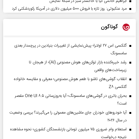
ابراهیم حاتمی کیا با خاکستر سبز در شبکه نمایش
مرد عنکبوتی: روز تازه با فروش ۵۰۰ میلیون دلاری در آمریکا رکوردشکنی کرد
گوناگون
گلکسی اس ۲۷ اولترا؛ پیش‌نمایشی از تغییرات بنیادین در پرچمدار بعدی
سامسونگ
رشد خیره‌کننده بازار توکن‌های هوش مصنوعی (AI)؛ از هیجان تا
زیرساخت‌های واقعی
انقلاب گوشی‌های تاشو‌ با طعم هوش مصنوعی؛ معرفی و مقایسه خانواده
گلکسی Z۸
بحران باتری در گوشی‌های سامسونگ؛ آیا به‌روزرسانی One UI ۸.۵ مقصر
است؟
آیا خودروهای خودران جای ماشین‌های معمولی را می‌گیرند؟ بررسی وضعیت
در سال ۲۰۲۶
استعلام وام ضروری ۷۵ میلیون تومانی بازنشستگان کشوری؛ نحوه مشاهده
نتیجه درخواست