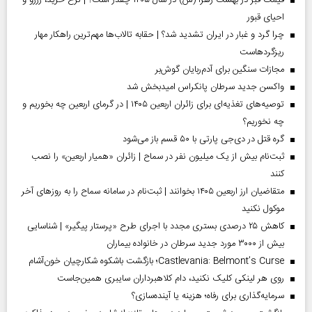
احیای قبور
چرا گرد و غبار در ایران تشدید شد؟ | حقابه تالاب‌ها مهم‌ترین راهکار مهار
ریزگردهاست
مجازات سنگین برای آدم‌ربایان گوش‌بر
واکسن جدید سرطان پانکراس امیدبخش شد
توصیه‌های تغذیه‌ای برای زائران اربعین ۱۴۰۵ | در گرمای اربعین چه بخوریم و
چه نخوریم؟
گره قتل در دی‌جی پارتی با ۵۰ قسم باز می‌شود
ثبت‌نام بیش از یک میلیون نفر در سماح | زائران «همیار اربعین» را نصب
کنند
متقاضیان ارز اربعین ۱۴۰۵ بخوانند | ثبت‌نام در سامانه سماح را به روز‌های آخر
موکول نکنید
کاهش ۲۵ درصدی بستری مجدد با اجرای طرح «پرستار پیگیر» | شناسایی
بیش از ۳۰۰۰ مورد جدید سرطان در خانواده بیماران
Castlevania: Belmont’s Curse؛ بازگشت باشکوه شکارچیان خون‌آشام
روی هر لینکی کلیک نکنید، دام کلاهبرداران سایبری همین‌جاست
سرمایه‌گذاری برای رفاه؛ هزینه یا آینده‌سازی؟