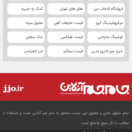
فروشگاه انتخاب من
هتل های تهران
کمک به خیریه
میکروبلیدینگ ابرو
قیمت ضایعات آهن
مفتول سیاه
کوچینگ سازمانی
قیمت هبلکس
جک سقفی
خرید میز اداری مدرن
قیمت میلگرد
میز کنفرانس
تمام حقوق مادی و معنوی این سایت متعلق به جام جم آنلاین است و استفاده از
مطالب با ذکر منبع بلامانع است.