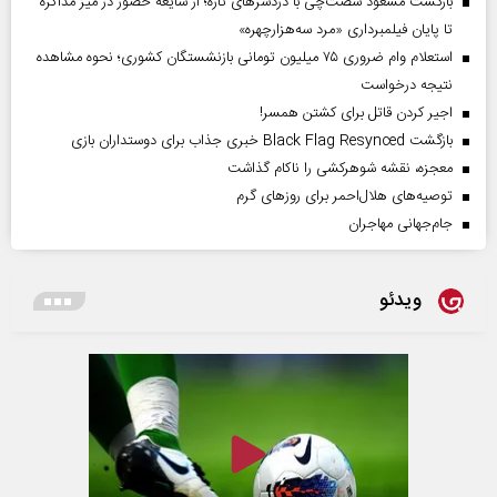
بازگشت مسعود شصت‌چی با دردسر‌های تازه؛ از شایعه حضور در میز مذاکره
تا پایان فیلمبرداری «مرد سه‌هزارچهره»
استعلام وام ضروری ۷۵ میلیون تومانی بازنشستگان کشوری؛ نحوه مشاهده
نتیجه درخواست
اجیر کردن قاتل برای کشتن همسر!
بازگشت Black Flag Resynced خبری جذاب برای دوستداران بازی
معجزه، نقشه شوهرکشی را ناکام گذاشت
توصیه‌های هلال‌احمر برای روز‌های گرم
جام‌جهانی مهاجران
ویدئو