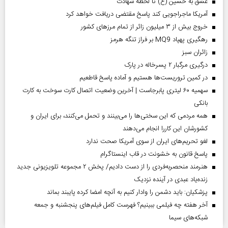
عشق به حسین (ع) تا لحظه شهادت
آمریکا ماجراجویی کند پاسخ مقتضی دریافت خواهد کرد
خروج بیش از ۳ میلیون زائر از تمام مرز‌های کشور
رهگیری پهپاد MQ9 بر فراز تنگه هرمز
‌زائران سبز
درگیری مرگبار ۲ پسرخاله در پارک
در کمین تروریست‌ها هستیم و آماده پاسخ قاطعیم
سهمیه ۶۰ لیتری پابرجاست | آخرین وضعیت اتصال کارت سوخت به کارت
بانکی
همه مردمی که این سختی‌ها را می‌بینند و تحمل می‌کنند، برای ایران و
کشورشان این کاررا انجام می‌دهند
لغو تحریم‌های ایران از سوی آمریکا صحت ندارد
پاسخ قانون به خشونت در قاب اینستاگرام
هنرمند منحصر‌به‌فردی را از دست دادیم/ پخش ۲ مجموعه تلویزیونی جدید
زنده‌یاد عبدی در آینده نزدیک
پزشکیان: باید دشمن را وادار کنیم به آنچه امضا کرده پایبند بماند
آخر هفته چه فیلمی ببینیم؟ فهرست کامل فیلم‌های پنجشنبه و جمعه
شبکه‌های سیما