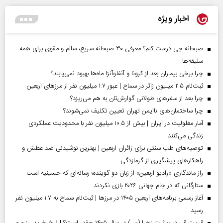
اخبار ویژه
صبحانه چی درست کنم؟ معرفی ۳۰ صبحانه سریع، سالم و مقوی برای همه
سلیقه‌ها
چرا برخی بیماران بعد از کرونا و آنفلوآنزا ماه‌ها بهبود نمی‌یابند؟
ثبت‌نام ۲.۵ میلیون زائر در سماح | عبور ۱.۷ میلیون نفر از مرز‌های اربعین
چرا بعد از سفرهای طولانی گوارش‌تان به هم می‌ریزد؟
چرا ساختمان‌های ناایمن تهران تعیین تکلیف نمی‌شوند؟
آمار معلولیت در ایران | بیش از ۱۰.۵ میلیون نفر با محدودیت عملکردی
زندگی می‌کنند
توصیه‌های طب سنتی برای زائران اربعین | بهترین نوشیدنی ضد عطش و
راهکارهای پیشگیری از گرمازدگی
راز ماندگاری «رادیو اربعین» از زبان دو گوینده؛ رسانه‌ای که حسینیه است
ستارگانی که در جام جهانی ۲۰۲۶ بازی نکردند
آغاز رسمی برنامه‌های اربعین ۱۴۰۵ در مرز‌ها | ثبت‌نام سماح به ۱.۷ میلیون نفر
رسید
قیمت قبر در بهشت زهرا (س) در سال ۱۴۰۵ چقدر است؟ | نرخ خرید، رزرو و