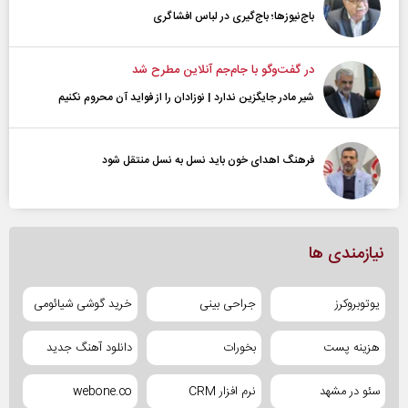
باج‌نیوزها؛ باج‌گیری در لباس افشاگری
در گفت‌و‌گو با جام‌جم آنلاین مطرح شد
شیر مادر جایگزین ندارد | نوزادان را از فواید آن محروم نکنیم
فرهنگ اهدای خون باید نسل به نسل منتقل شود
نیازمندی ها
یوتوبروکرز
جراحی بینی
خرید گوشی شیائومی
هزینه پست
بخورات
دانلود آهنگ جدید
سئو در مشهد
نرم افزار CRM
webone.co