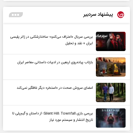
پیشنهاد سردبیر
بررسی سریال «اعتراف می‌کنم»؛ ساختارشکنی در ژانر پلیسی
ایران + نقد و تحلیل
بازتاب پیاده‌روی اربعین در ادبیات داستانی معاصر ایران
امضای سروش صحت در «استخر» دیگر غافلگیر نمی‌کند
بررسی بازی Silent Hill: Townfall؛ از داستان و گیم‌پلی تا
تاریخ انتشار و سیستم مورد نیاز