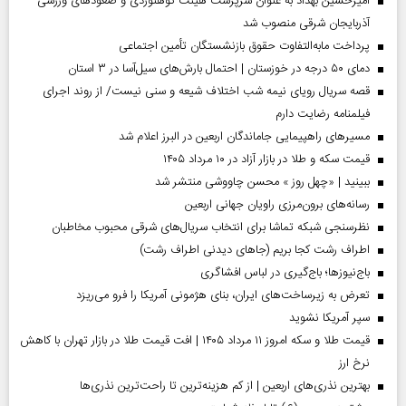
امیرحسین بهداد به عنوان سرپرست هیئت کوهنوردی و صعودهای ورزشی
آذربایجان شرقی منصوب شد
پرداخت مابه‌التفاوت حقوق بازنشستگان تأمین اجتماعی
دمای ۵۰ درجه در خوزستان | احتمال بارش‌های سیل‌آسا در ۳ استان
قصه سریال رویای نیمه شب اختلاف شیعه و سنی نیست/ از روند اجرای
فیلمنامه رضایت دارم
مسیر‌های راهپیمایی جاماندگان اربعین در البرز اعلام شد
قیمت سکه و طلا در بازار آزاد در ۱۰ مرداد ۱۴۰۵
ببینید | «چهل روز » محسن چاووشی منتشر شد
رسانه‌های برون‌مرزی راویان جهانی اربعین
نظرسنجی شبکه تماشا برای انتخاب سریال‌های شرقی محبوب مخاطبان
اطراف رشت کجا بریم (جاهای دیدنی اطراف رشت)
باج‌نیوزها؛ باج‌گیری در لباس افشاگری
تعرض به زیرساخت‌های ایران، بنای هژمونی آمریکا را فرو می‌ریزد
سپر آمریکا نشوید
قیمت طلا و سکه امروز ۱۱ مرداد ۱۴۰۵ | افت قیمت طلا در بازار تهران با کاهش
نرخ ارز
بهترین نذری‌های اربعین | از کم هزینه‌ترین تا راحت‌ترین نذری‌ها