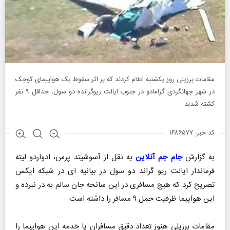
مقامات برزیلی روز یکشنبه اعلام کردند که بر اثر سقوط یک هواپیمای کوچک
در شهر جهانگردی گرامادو در جنوب ایالت ریوگرانده دو سول، حداقل ۹ نفر
کشته شدند.
کد خبر: ۱۴۸۶۵۷۷
به گزارش
جام جم آنلاین
به نقل از آسوشیتد پرس، ادواردو لیته
فرماندار ایالت ریو گراند دو سول در بیانیه ای در شبکه ایکس
تصریح کرد که هیچ مسافری در این سانحه جان سالم به در نبرده و
این هواپیما ظرفیت حمل ۹ مسافر را داشته است.
مقامات برزیلی هنوز تعداد دقیق مسافران یا خدمه این هواپیما را