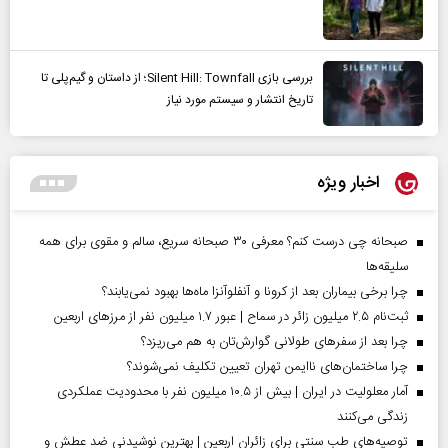
بررسی بازی Silent Hill: Townfall؛ از داستان و گیم‌پلی تا
تاریخ انتشار و سیستم مورد نیاز
اخبار ویژه
صبحانه چی درست کنم؟ معرفی ۳۰ صبحانه سریع، سالم و مقوی برای همه
سلیقه‌ها
چرا برخی بیماران بعد از کرونا و آنفلوآنزا ماه‌ها بهبود نمی‌یابند؟
ثبت‌نام ۲.۵ میلیون زائر در سماح | عبور ۱.۷ میلیون نفر از مرز‌های اربعین
چرا بعد از سفرهای طولانی گوارش‌تان به هم می‌ریزد؟
چرا ساختمان‌های ناایمن تهران تعیین تکلیف نمی‌شوند؟
آمار معلولیت در ایران | بیش از ۱۰.۵ میلیون نفر با محدودیت عملکردی
زندگی می‌کنند
توصیه‌های طب سنتی برای زائران اربعین | بهترین نوشیدنی ضد عطش و