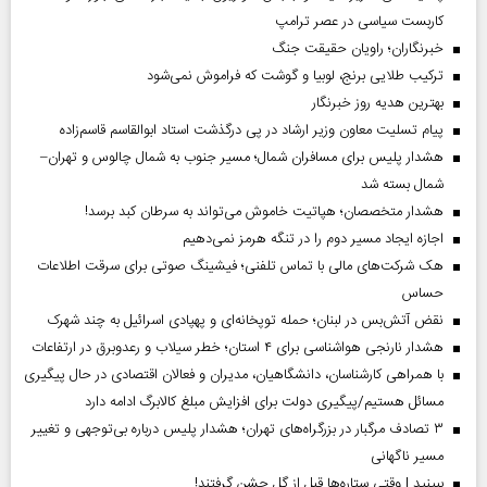
کاربست سیاسی در عصر ترامپ
خبرنگاران؛ راویان حقیقت جنگ
ترکیب طلایی برنج، لوبیا و گوشت که فراموش نمی‌شود
بهترین هدیه روز خبرنگار
پیام تسلیت معاون وزیر ارشاد در پی درگذشت استاد ابوالقاسم قاسم‌زاده
هشدار پلیس برای مسافران شمال؛ مسیر جنوب به شمال چالوس و تهران–
شمال بسته شد
هشدار متخصصان؛ هپاتیت خاموش می‌تواند به سرطان کبد برسد!
اجازه ایجاد مسیر دوم را در تنگه هرمز نمی‌دهیم
هک شرکت‌های مالی با تماس تلفنی؛ فیشینگ صوتی برای سرقت اطلاعات
حساس
نقض آتش‌بس در لبنان؛ حمله توپخانه‌ای و پهپادی اسرائیل به چند شهرک
هشدار نارنجی هواشناسی برای ۴ استان؛ خطر سیلاب و رعدوبرق در ارتفاعات
با همراهی کارشناسان، دانشگاهیان، مدیران و فعالان اقتصادی در حال پیگیری
مسائل هستیم/پیگیری دولت برای افزایش مبلغ کالابرگ ادامه دارد
۳ تصادف مرگبار در بزرگراه‌های تهران؛ هشدار پلیس درباره بی‌توجهی و تغییر
مسیر ناگهانی
ببینید | وقتی ستاره‌ها قبل از گل جشن گرفتند!