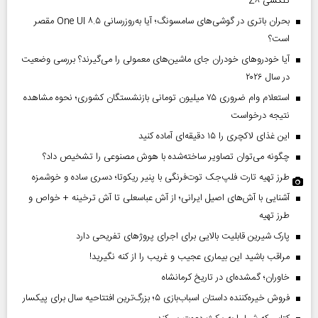
گلکسی Z۸
بحران باتری در گوشی‌های سامسونگ؛ آیا به‌روزرسانی One UI ۸.۵ مقصر
است؟
آیا خودروهای خودران جای ماشین‌های معمولی را می‌گیرند؟ بررسی وضعیت
در سال ۲۰۲۶
استعلام وام ضروری ۷۵ میلیون تومانی بازنشستگان کشوری؛ نحوه مشاهده
نتیجه درخواست
این غذای لاکچری را ۱۵ دقیقه‌ای آماده کنید
چگونه می‌توان تصاویر ساخته‌شده با هوش مصنوعی را تشخیص داد؟
طرز تهیه تارت فلپ‌جک توت‌فرنگی با پنیر ریکوتا؛ دسری ساده و خوشمزه
آشنایی با آش‌های اصیل ایرانی؛ از آش عباسعلی تا آش ترخینه + خواص و
طرز تهیه
پارک شیرین قابلیت‌ بالایی برای اجرای پروژهای تفریحی دارد
مراقب باشید این بیماری عجیب و غریب را از کنه نگیرید!
خاوران؛ گمشده‌ای در تاریخ کرمانشاه
فروش خیره‌کننده داستان اسباب‌بازی ۵؛ بزرگ‌ترین افتتاحیه سال برای پیکسار