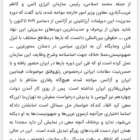
از جمله محمد اسلامی، رئیس سازمان انرژی اتمی و کاظم
غریب‌آبادی، معاون وزیر امور خارجه مواجه شده، باید گفت که دوره
مدیریت این دیپلمات آرژانتینی بر آژانس از دسامبر ۲۰۱۹ تاکنون را
شاید بتوان از پرحرف ‌و حدیث‌ترین دوره‌های مدیریتی این نهاد
فنی ــ حقوقی بین‌المللی دانست که بارها درمقاطع مختلف با تنزل
‌شأن وجایگاه آن به ابزاری سیاسی در دستان محورغربی ــ
صهیونیستی،عملا خلاف جهت اساسنامه وشرح وظایف این سازمان
عمل کرده است.او که طی این دوره بارها در ایران حضور یافته و با
حسن‌نیت مقامات ایرانی درخصوص رتق‌وفتق موضوعات فیمابین
ایران و آژانس مواجه شده، هیچ‌گاه رفتاری متناظر با این
خوش‌رفتاری ایران نداشته است. پس از روی کار آمدن دولت
چهاردهم نیز گروسی با پذیرش درخواست سفرش به تهران،با این‌که
سعی کرد القاء کندکه خواستار حل مسائل است امانشان دادکه
اساسا اختیاری جزآنچه ازسوی غربی‌ها و صهیونیست‌ها به او دیکته
می‌شود، ندارد و برخلاف آنچه سعی در نمایش آن دارد مجددا به
همان ابزار دست قدرت‌های زورگو تبدیل شده است. این در حالی
است که انتظار می‌رفت مدیرکل یک سازمان تخصصی مبتنی بر