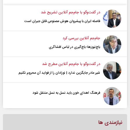
در گفت‌و‌گو با جام‌جم آنلاین تشریح شد
فاصله ایران با پیشرو‌ان هوش مصنوعی قابل جبران است
جام‌جم آنلاین بررسی کرد
باج‌نیوزها؛ باج‌گیری در لباس افشاگری
در گفت‌و‌گو با جام‌جم آنلاین مطرح شد
شیر مادر جایگزین ندارد | نوزادان را از فواید آن محروم نکنیم
فرهنگ اهدای خون باید نسل به نسل منتقل شود
نیازمندی ها