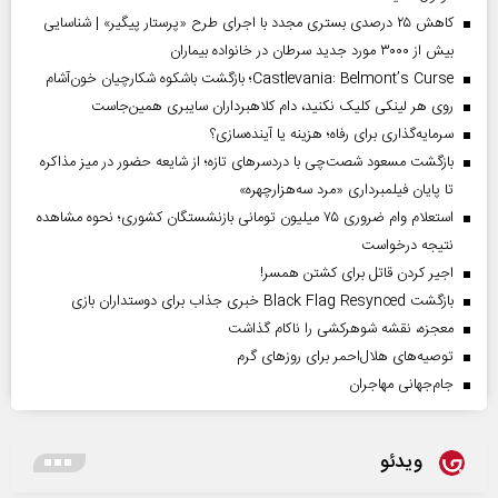
کاهش ۲۵ درصدی بستری مجدد با اجرای طرح «پرستار پیگیر» | شناسایی
بیش از ۳۰۰۰ مورد جدید سرطان در خانواده بیماران
Castlevania: Belmont’s Curse؛ بازگشت باشکوه شکارچیان خون‌آشام
روی هر لینکی کلیک نکنید، دام کلاهبرداران سایبری همین‌جاست
سرمایه‌گذاری برای رفاه؛ هزینه یا آینده‌سازی؟
بازگشت مسعود شصت‌چی با دردسر‌های تازه؛ از شایعه حضور در میز مذاکره
تا پایان فیلمبرداری «مرد سه‌هزارچهره»
استعلام وام ضروری ۷۵ میلیون تومانی بازنشستگان کشوری؛ نحوه مشاهده
نتیجه درخواست
اجیر کردن قاتل برای کشتن همسر!
بازگشت Black Flag Resynced خبری جذاب برای دوستداران بازی
معجزه، نقشه شوهرکشی را ناکام گذاشت
توصیه‌های هلال‌احمر برای روز‌های گرم
جام‌جهانی مهاجران
ویدئو