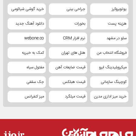
یوتوبروکرز
جراحی بینی
خرید گوشی شیائومی
هزینه پست
بخورات
دانلود آهنگ جدید
سئو در مشهد
نرم افزار CRM
webone.co
فروشگاه انتخاب من
هتل های تهران
کمک به خیریه
میکروبلیدینگ ابرو
قیمت ضایعات آهن
مفتول سیاه
کوچینگ سازمانی
قیمت هبلکس
جک سقفی
خرید میز اداری مدرن
قیمت میلگرد
میز کنفرانس