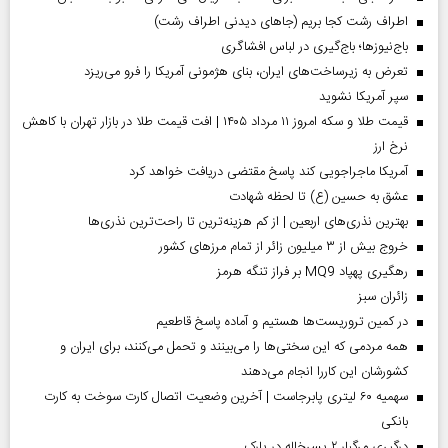
اطراف رشت کجا بریم (جاهای دیدنی اطراف رشت)
باج‌نیوزها؛ باج‌گیری در لباس افشاگری
تعرض به زیرساخت‌های ایران، بنای هژمونی آمریکا را فرو می‌ریزد
سپر آمریکا نشوید
قیمت طلا و سکه امروز ۱۱ مرداد ۱۴۰۵ | افت قیمت طلا در بازار تهران با کاهش
نرخ ارز
آمریکا ماجراجویی کند پاسخ مقتضی دریافت خواهد کرد
عشق به حسین (ع) تا لحظه شهادت
بهترین نذری‌های اربعین | از کم هزینه‌ترین تا راحت‌ترین نذری‌ها
خروج بیش از ۳ میلیون زائر از تمام مرز‌های کشور
رهگیری پهپاد MQ9 بر فراز تنگه هرمز
‌زائران سبز
در کمین تروریست‌ها هستیم و آماده پاسخ قاطعیم
همه مردمی که این سختی‌ها را می‌بینند و تحمل می‌کنند، برای ایران و
کشورشان این کاررا انجام می‌دهند
سهمیه ۶۰ لیتری پابرجاست | آخرین وضعیت اتصال کارت سوخت به کارت
بانکی
درگیری مرگبار ۲ پسرخاله در پارک