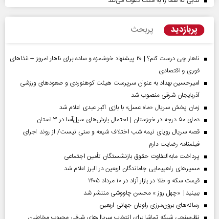
کتابی که شما را به مکث دعوت می‌کند
پربازدید
پربحث
ناهار چی درست کنم؟ | ۲۰ پیشنهاد خوشمزه و ساده برای ناهار امروز + غذاهای
فوری و اقتصادی
امیرحسین بهداد به عنوان سرپرست هیئت کوهنوردی و صعودهای ورزشی
آذربایجان شرقی منصوب شد
زمان پخش سریال «ماه عسل» با بازی اکبر عبدی اعلام شد
دمای ۵۰ درجه در خوزستان | احتمال بارش‌های سیل‌آسا در ۳ استان
قصه سریال رویای نیمه شب اختلاف شیعه و سنی نیست/ از روند اجرای
فیلمنامه رضایت دارم
پرداخت مابه‌التفاوت حقوق بازنشستگان تأمین اجتماعی
مسیر‌های راهپیمایی جاماندگان اربعین در البرز اعلام شد
قیمت سکه و طلا در بازار آزاد در ۱۰ مرداد ۱۴۰۵
ببینید | «چهل روز » محسن چاووشی منتشر شد
رسانه‌های برون‌مرزی راویان جهانی اربعین
نظرسنجی شبکه تماشا برای انتخاب سریال‌های شرقی محبوب مخاطبان