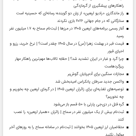
راهکارهای پیشگیری از گرمازدگی
راز ماندگاری «رادیو اربعین» از زبان دو گوینده؛ رسانه‌ای که حسینیه است
ستارگانی که در جام جهانی ۲۰۲۶ بازی نکردند
آغاز رسمی برنامه‌های اربعین ۱۴۰۵ در مرز‌ها | ثبت‌نام سماح به ۱.۷ میلیون نفر
رسید
قیمت قبر در بهشت زهرا (س) در سال ۱۴۰۵ چقدر است؟ | نرخ خرید، رزرو و
احیای قبور
چرا گرد و غبار در ایران تشدید شد؟ | حقابه تالاب‌ها مهم‌ترین راهکار مهار
ریزگردهاست
مجازات سنگین برای آدم‌ربایان گوش‌بر
واکسن جدید سرطان پانکراس امیدبخش شد
توصیه‌های تغذیه‌ای برای زائران اربعین ۱۴۰۵ | در گرمای اربعین چه بخوریم و
چه نخوریم؟
گره قتل در دی‌جی پارتی با ۵۰ قسم باز می‌شود
ثبت‌نام بیش از یک میلیون نفر در سماح | زائران «همیار اربعین» را نصب
کنند
متقاضیان ارز اربعین ۱۴۰۵ بخوانند | ثبت‌نام در سامانه سماح را به روز‌های آخر
موکول نکنید