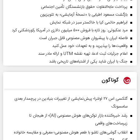
پرداخت مابه‌التفاوت حقوق بازنشستگان تأمین اجتماعی
بازگشت مسعود اطیابی با «نسخهٔ آزمایشی» به تلویزیون
ابراهیم حاتمی کیا با خاکستر سبز در شبکه نمایش
مرد عنکبوتی: روز تازه با فروش ۵۰۰ میلیون دلاری در آمریکا رکوردشکنی کرد
فاصله ایران با پیشرو‌ان هوش مصنوعی قابل جبران است
واقعیت‌ها را بپذیرید و به تعهدات خود عمل کنید
اعلام جزئیات ثبت ادعا، تهیه نقشه UTM و ارائه مادر سند
جنگ با ایران شاید یکی از اشتباه‌های تاریخی باشد
گوناگون
گلکسی اس ۲۷ اولترا؛ پیش‌نمایشی از تغییرات بنیادین در پرچمدار بعدی
سامسونگ
رشد خیره‌کننده بازار توکن‌های هوش مصنوعی (AI)؛ از هیجان تا
زیرساخت‌های واقعی
انقلاب گوشی‌های تاشو‌ با طعم هوش مصنوعی؛ معرفی و مقایسه خانواده