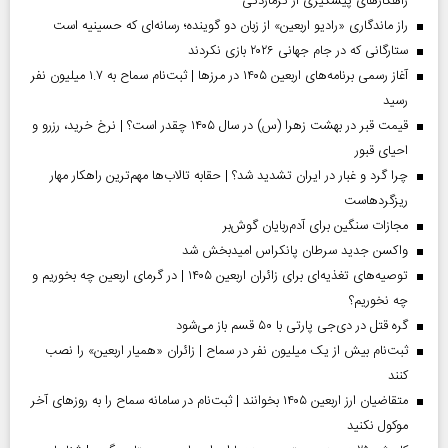
راهکارهای پیشگیری از گرمازدگی
راز ماندگاری «رادیو اربعین» از زبان دو گوینده؛ رسانه‌ای که حسینیه است
ستارگانی که در جام جهانی ۲۰۲۶ بازی نکردند
آغاز رسمی برنامه‌های اربعین ۱۴۰۵ در مرز‌ها | ثبت‌نام سماح به ۱.۷ میلیون نفر
رسید
قیمت قبر در بهشت زهرا (س) در سال ۱۴۰۵ چقدر است؟ | نرخ خرید، رزرو و
احیای قبور
چرا گرد و غبار در ایران تشدید شد؟ | حقابه تالاب‌ها مهم‌ترین راهکار مهار
ریزگردهاست
مجازات سنگین برای آدم‌ربایان گوش‌بر
واکسن جدید سرطان پانکراس امیدبخش شد
توصیه‌های تغذیه‌ای برای زائران اربعین ۱۴۰۵ | در گرمای اربعین چه بخوریم و
چه نخوریم؟
گره قتل در دی‌جی پارتی با ۵۰ قسم باز می‌شود
ثبت‌نام بیش از یک میلیون نفر در سماح | زائران «همیار اربعین» را نصب
کنند
متقاضیان ارز اربعین ۱۴۰۵ بخوانند | ثبت‌نام در سامانه سماح را به روز‌های آخر
موکول نکنید