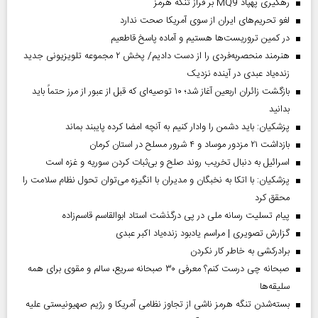
رهگیری پهپاد MQ9 بر فراز تنگه هرمز
لغو تحریم‌های ایران از سوی آمریکا صحت ندارد
در کمین تروریست‌ها هستیم و آماده پاسخ قاطعیم
هنرمند منحصر‌به‌فردی را از دست دادیم/ پخش ۲ مجموعه تلویزیونی جدید
زنده‌یاد عبدی در آینده نزدیک
بازگشت زائران اربعین آغاز شد؛ ۱۰ توصیه‌ای که قبل از عبور از مرز حتماً باید
بدانید
پزشکیان: باید دشمن را وادار کنیم به آنچه امضا کرده پایبند بماند
بازداشت ۲۱ مزدور موساد و ۴ شرور مسلح در استان کرمان
اسرائیل به دنبال تخریب روند صلح و بی‌ثبات کردن سوریه و غزه است
پزشکیان: با اتکا به نخبگان و مدیران با انگیزه می‌توان تحول نظام سلامت را
محقق کرد
پیام تسلیت رسانه ملی در پی درگذشت استاد ابوالقاسم قاسم‌زاده
گزارش تصویری | مراسم یادبود زنده‌یاد اکبر عبدی
برادرکشی به خاطر کار نکردن
صبحانه چی درست کنم؟ معرفی ۳۰ صبحانه سریع، سالم و مقوی برای همه
سلیقه‌ها
بسته‌شدن تنگه هرمز ناشی از تجاوز نظامی آمریکا و رژیم صهیونیستی علیه