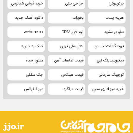
یوتوبروکرز
جراحی بینی
خرید گوشی شیائومی
هزینه پست
بخورات
دانلود آهنگ جدید
سئو در مشهد
نرم افزار CRM
webone.co
فروشگاه انتخاب من
هتل های تهران
کمک به خیریه
میکروبلیدینگ ابرو
قیمت ضایعات آهن
مفتول سیاه
کوچینگ سازمانی
قیمت هبلکس
جک سقفی
خرید میز اداری مدرن
قیمت میلگرد
میز کنفرانس