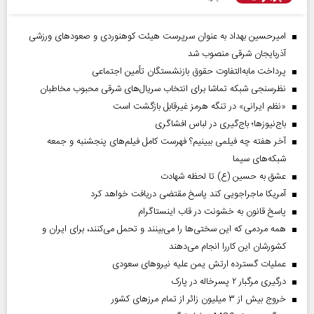
امیرحسین بهداد به عنوان سرپرست هیئت کوهنوردی و صعودهای ورزشی
آذربایجان شرقی منصوب شد
پرداخت مابه‌التفاوت حقوق بازنشستگان تأمین اجتماعی
نظرسنجی شبکه تماشا برای انتخاب سریال‌های شرقی محبوب مخاطبان
«نظم ایرانی» در تنگه هرمز غیرقابل بازگشت است
باج‌نیوزها؛ باج‌گیری در لباس افشاگری
آخر هفته چه فیلمی ببینیم؟ فهرست کامل فیلم‌های پنجشنبه و جمعه
شبکه‌های سیما
عشق به حسین (ع) تا لحظه شهادت
آمریکا ماجراجویی کند پاسخ مقتضی دریافت خواهد کرد
پاسخ قانون به خشونت در قاب اینستاگرام
همه مردمی که این سختی‌ها را می‌بینند و تحمل می‌کنند، برای ایران و
کشورشان این کاررا انجام می‌دهند
عملیات گسترده ارتش یمن علیه نیروهای سعودی
درگیری مرگبار ۲ پسرخاله در پارک
خروج بیش از ۳ میلیون زائر از تمام مرز‌های کشور