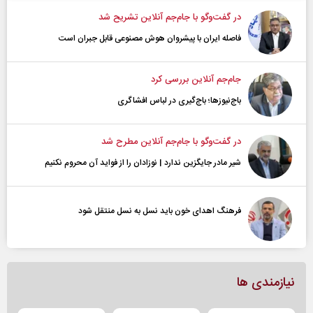
در گفت‌و‌گو با جام‌جم آنلاین تشریح شد
فاصله ایران با پیشرو‌ان هوش مصنوعی قابل جبران است
جام‌جم آنلاین بررسی کرد
باج‌نیوزها؛ باج‌گیری در لباس افشاگری
در گفت‌و‌گو با جام‌جم آنلاین مطرح شد
شیر مادر جایگزین ندارد | نوزادان را از فواید آن محروم نکنیم
فرهنگ اهدای خون باید نسل به نسل منتقل شود
نیازمندی ها