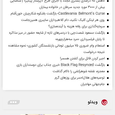
کاهش ۲۵ درصدی بستری مجدد با اجرای طرح «پرستار پیگیر» | شناسایی
بیش از ۳۰۰۰ مورد جدید سرطان در خانواده بیماران
Castlevania: Belmont’s Curse؛ بازگشت باشکوه شکارچیان خون‌آشام
روی هر لینکی کلیک نکنید، دام کلاهبرداران سایبری همین‌جاست
سرمایه‌گذاری برای رفاه؛ هزینه یا آینده‌سازی؟
بازگشت مسعود شصت‌چی با دردسر‌های تازه؛ از شایعه حضور در میز مذاکره
تا پایان فیلمبرداری «مرد سه‌هزارچهره»
استعلام وام ضروری ۷۵ میلیون تومانی بازنشستگان کشوری؛ نحوه مشاهده
نتیجه درخواست
اجیر کردن قاتل برای کشتن همسر!
بازگشت Black Flag Resynced خبری جذاب برای دوستداران بازی
معجزه، نقشه شوهرکشی را ناکام گذاشت
توصیه‌های هلال‌احمر برای روز‌های گرم
جام‌جهانی مهاجران
ویدئو