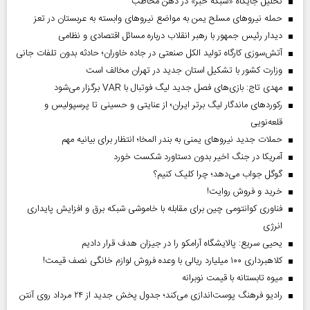
تحلیل جایگاه «شبکه خبر» در ذهن مخاطب
حمله نیروهای مسلح یمن به مواضع نیروهای وابسته به عربستان در تعز
دیدار رئیس‌ جمهور با رهبر انقلاب درباره مسائل اقتصادی و نظامی
آتش‌سوزی کارگاه تولید الکل صنعتی در جاده خاوران؛ حادثه بدون تلفات جانی
وزارت کشور با تشکیل استان جدید در تهران مخالف است
مهدی تاج: بازی‌های فصل جدید لیگ فوتبال با VAR برگزار می‌شود
رکورد‌های ماندگار لیگ برتر ایران؛ از عنایتی و حسینی تا پرسپولیس و
قلعه‌نویی
حملات جدید نیروهای یمنی به بندر المخا؛ انتظار برای بیانیه مهم
آمریکا در جنگ اخیر بدون دستاورد شکست خورد
گوگل جواب می‌دهد؛ چرا کلیک کنیم؟
خرید و فروش روایت!
فناوری کوانتومی چین برای مقابله با خاموشی شبکه برق و افزایش پایداری
انرژی
یحیی سریع: پالایشگاه آرامکو را در جیزان هدف قرار دادیم
کلاهبرداری ۱۰۰ میلیارد ریالی با وعده فروش لوازم خانگی نصف قیمت!
میوه تابستانه با قیمت نوبرانه
رادیو فرهنگ پوست‌اندازی می‌کند؛ جدول پخش جدید از ۲۴ مرداد روی آنتن