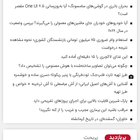
بحران باتری در گوشی‌های سامسونگ؛ آیا به‌روزرسانی One UI ۸.۵ مقصر
است؟
آیا خودروهای خودران جای ماشین‌های معمولی را می‌گیرند؟ بررسی وضعیت
در سال ۲۰۲۶
استعلام وام ضروری ۷۵ میلیون تومانی بازنشستگان کشوری؛ نحوه مشاهده
نتیجه درخواست
این غذای لاکچری را ۱۵ دقیقه‌ای آماده کنید
چگونه می‌توان تصاویر ساخته‌شده با هوش مصنوعی را تشخیص داد؟
طرز تهیه تارت فلپ‌جک توت‌فرنگی با پنیر ریکوتا؛ دسری ساده و خوشمزه
آشنایی با آش‌های اصیل ایرانی؛ از آش عباسعلی تا آش ترخینه + خواص و
طرز تهیه
پارک شیرین قابلیت‌ بالایی برای اجرای پروژهای تفریحی دارد
مراقب باشید این بیماری عجیب و غریب را از کنه نگیرید!
خاوران؛ گمشده‌ای در تاریخ کرمانشاه
پربازدید
پربحث