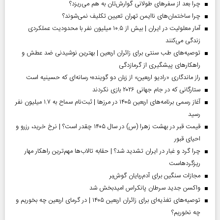
چرا بعد از سفرهای طولانی گوارش‌تان به هم می‌ریزد؟
چرا ساختمان‌های ناایمن تهران تعیین تکلیف نمی‌شوند؟
آمار معلولیت در ایران | بیش از ۱۰.۵ میلیون نفر با محدودیت عملکردی
زندگی می‌کنند
توصیه‌های طب سنتی برای زائران اربعین | بهترین نوشیدنی ضد عطش و
راهکارهای پیشگیری از گرمازدگی
راز ماندگاری «رادیو اربعین» از زبان دو گوینده؛ رسانه‌ای که حسینیه است
ستارگانی که در جام جهانی ۲۰۲۶ بازی نکردند
آغاز رسمی برنامه‌های اربعین ۱۴۰۵ در مرز‌ها | ثبت‌نام سماح به ۱.۷ میلیون نفر
رسید
قیمت قبر در بهشت زهرا (س) در سال ۱۴۰۵ چقدر است؟ | نرخ خرید، رزرو و
احیای قبور
چرا گرد و غبار در ایران تشدید شد؟ | حقابه تالاب‌ها مهم‌ترین راهکار مهار
ریزگردهاست
مجازات سنگین برای آدم‌ربایان گوش‌بر
واکسن جدید سرطان پانکراس امیدبخش شد
توصیه‌های تغذیه‌ای برای زائران اربعین ۱۴۰۵ | در گرمای اربعین چه بخوریم و
چه نخوریم؟