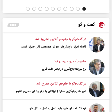
گفت و گو
در گفت‌و‌گو با جام‌جم آنلاین تشریح شد
فاصله ایران با پیشرو‌ان هوش مصنوعی قابل جبران است
جام‌جم آنلاین بررسی کرد
باج‌نیوزها؛ باج‌گیری در لباس افشاگری
در گفت‌و‌گو با جام‌جم آنلاین مطرح شد
شیر مادر جایگزین ندارد | نوزادان را از فواید آن محروم نکنیم
فرهنگ اهدای خون باید نسل به نسل منتقل شود