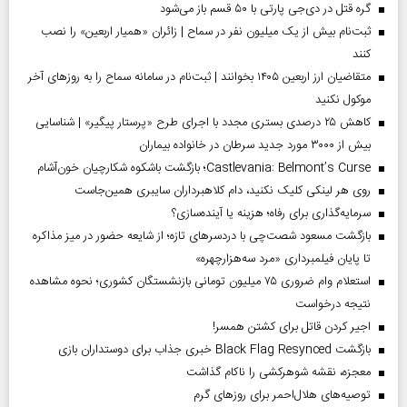
گره قتل در دی‌جی پارتی با ۵۰ قسم باز می‌شود
ثبت‌نام بیش از یک میلیون نفر در سماح | زائران «همیار اربعین» را نصب
کنند
متقاضیان ارز اربعین ۱۴۰۵ بخوانند | ثبت‌نام در سامانه سماح را به روز‌های آخر
موکول نکنید
کاهش ۲۵ درصدی بستری مجدد با اجرای طرح «پرستار پیگیر» | شناسایی
بیش از ۳۰۰۰ مورد جدید سرطان در خانواده بیماران
Castlevania: Belmont’s Curse؛ بازگشت باشکوه شکارچیان خون‌آشام
روی هر لینکی کلیک نکنید، دام کلاهبرداران سایبری همین‌جاست
سرمایه‌گذاری برای رفاه؛ هزینه یا آینده‌سازی؟
بازگشت مسعود شصت‌چی با دردسر‌های تازه؛ از شایعه حضور در میز مذاکره
تا پایان فیلمبرداری «مرد سه‌هزارچهره»
استعلام وام ضروری ۷۵ میلیون تومانی بازنشستگان کشوری؛ نحوه مشاهده
نتیجه درخواست
اجیر کردن قاتل برای کشتن همسر!
بازگشت Black Flag Resynced خبری جذاب برای دوستداران بازی
معجزه، نقشه شوهرکشی را ناکام گذاشت
توصیه‌های هلال‌احمر برای روز‌های گرم