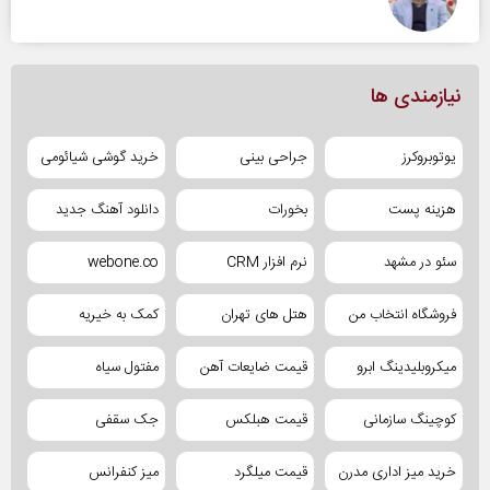
نیازمندی ها
یوتوبروکرز
جراحی بینی
خرید گوشی شیائومی
هزینه پست
بخورات
دانلود آهنگ جدید
سئو در مشهد
نرم افزار CRM
webone.co
فروشگاه انتخاب من
هتل های تهران
کمک به خیریه
میکروبلیدینگ ابرو
قیمت ضایعات آهن
مفتول سیاه
کوچینگ سازمانی
قیمت هبلکس
جک سقفی
خرید میز اداری مدرن
قیمت میلگرد
میز کنفرانس