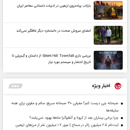
بازتاب پیاده‌روی اربعین در ادبیات داستانی معاصر ایران
امضای سروش صحت در «استخر» دیگر غافلگیر نمی‌کند
بررسی بازی Silent Hill: Townfall؛ از داستان و گیم‌پلی تا
تاریخ انتشار و سیستم مورد نیاز
اخبار ویژه
صبحانه چی درست کنم؟ معرفی ۳۰ صبحانه سریع، سالم و مقوی برای همه
سلیقه‌ها
چرا برخی بیماران بعد از کرونا و آنفلوآنزا ماه‌ها بهبود نمی‌یابند؟
ثبت‌نام ۲.۵ میلیون زائر در سماح | عبور ۱.۷ میلیون نفر از مرز‌های اربعین