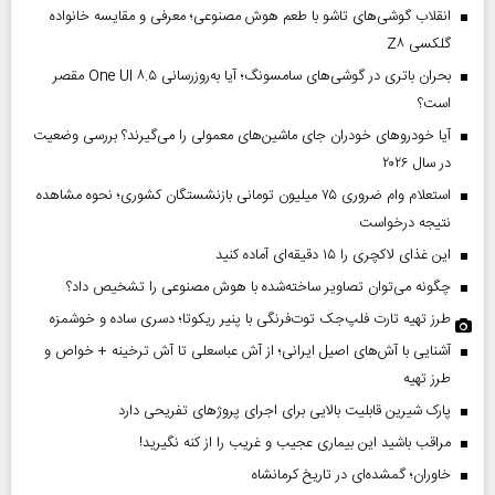
انقلاب گوشی‌های تاشو‌ با طعم هوش مصنوعی؛ معرفی و مقایسه خانواده
گلکسی Z۸
بحران باتری در گوشی‌های سامسونگ؛ آیا به‌روزرسانی One UI ۸.۵ مقصر
است؟
آیا خودروهای خودران جای ماشین‌های معمولی را می‌گیرند؟ بررسی وضعیت
در سال ۲۰۲۶
استعلام وام ضروری ۷۵ میلیون تومانی بازنشستگان کشوری؛ نحوه مشاهده
نتیجه درخواست
این غذای لاکچری را ۱۵ دقیقه‌ای آماده کنید
چگونه می‌توان تصاویر ساخته‌شده با هوش مصنوعی را تشخیص داد؟
طرز تهیه تارت فلپ‌جک توت‌فرنگی با پنیر ریکوتا؛ دسری ساده و خوشمزه
آشنایی با آش‌های اصیل ایرانی؛ از آش عباسعلی تا آش ترخینه + خواص و
طرز تهیه
پارک شیرین قابلیت‌ بالایی برای اجرای پروژهای تفریحی دارد
مراقب باشید این بیماری عجیب و غریب را از کنه نگیرید!
خاوران؛ گمشده‌ای در تاریخ کرمانشاه