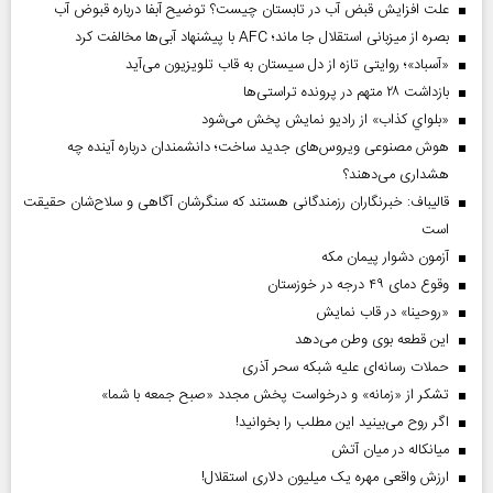
علت افزایش قبض آب در تابستان چیست؟ توضیح آبفا درباره قبوض آب
بصره از میزبانی استقلال جا ماند؛ AFC با پیشنهاد آبی‌ها مخالفت کرد
«آسباد»؛ روایتی تازه از دل سیستان به قاب تلویزیون می‌آید
بازداشت ۲۸ متهم در پرونده تراستی‌ها
«بلواي کذاب» از رادیو نمایش پخش می‌شود
هوش مصنوعی ویروس‌های جدید ساخت؛ دانشمندان درباره آینده چه
هشداری می‌دهند؟
قالیباف: خبرنگاران رزمندگانی هستند که سنگرشان آگاهی و سلاح‌شان حقیقت
است
آزمون دشوار پیمان مکه
وقوع دمای ۴۹ درجه در خوزستان
«روحینا» در قاب نمایش
این قطعه بوی وطن می‌دهد
حملات رسانه‌ای علیه شبکه سحر آذری
تشکر از «زمانه» و درخواست پخش مجدد «صبح جمعه با شما»
اگر روح می‌بینید این مطلب را بخوانید!
میانکاله در میان آتش
ارزش واقعی مهره یک میلیون دلاری استقلال!