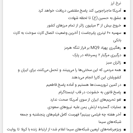
نرخ ارز
آمریکا ماجراجویی کند پاسخ مقتضی دریافت خواهد کرد
عشق به حسین (ع) تا لحظه شهادت
خروج بیش از ۳ میلیون زائر از تمام مرز‌های کشور
سهمیه ۶۰ لیتری پابرجاست | آخرین وضعیت اتصال کارت سوخت به کارت
بانکی
رهگیری پهپاد MQ9 بر فراز تنگه هرمز
درگیری مرگبار ۲ پسرخاله در پارک
‌زائران سبز
همه مردمی که این سختی‌ها را می‌بینند و تحمل می‌کنند، برای ایران و
کشورشان این کاررا انجام می‌دهند
در کمین تروریست‌ها هستیم و آماده پاسخ قاطعیم
پاسخ قانون به خشونت در قاب اینستاگرام
لغو تحریم‌های ایران از سوی آمریکا صحت ندارد
عملیات گسترده ارتش یمن علیه نیروهای سعودی
آخر هفته چه فیلمی ببینیم؟ فهرست کامل فیلم‌های پنجشنبه و جمعه
شبکه‌های سیما
ویژه‌برنامه‌های اربعین شبکه‌های سیما اعلام شد؛ از ارتباط زنده با کربلا تا روایت