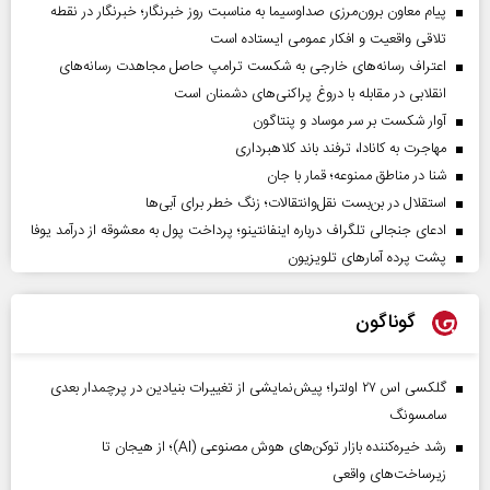
پیام معاون برون‌مرزی صداوسیما به مناسبت روز خبرنگار؛ خبرنگار در نقطه
تلاقی واقعیت و افکار عمومی ایستاده است
اعتراف رسانه‌های خارجی به شکست ترامپ حاصل مجاهدت رسانه‌های
انقلابی در مقابله با دروغ پراکنی‌های دشمنان است
آوار شکست بر سر موساد و پنتاگون
مهاجرت به کانادا، ترفند باند کلاهبرداری
شنا در مناطق ممنوعه؛ قمار با جان
استقلال در بن‌بست نقل‌وانتقالات؛ زنگ خطر برای آبی‌ها
ادعای جنجالی تلگراف درباره اینفانتینو؛ پرداخت پول به معشوقه از درآمد یوفا
پشت پرده آمارهای تلویزیون
گوناگون
گلکسی اس ۲۷ اولترا؛ پیش‌نمایشی از تغییرات بنیادین در پرچمدار بعدی
سامسونگ
رشد خیره‌کننده بازار توکن‌های هوش مصنوعی (AI)؛ از هیجان تا
زیرساخت‌های واقعی