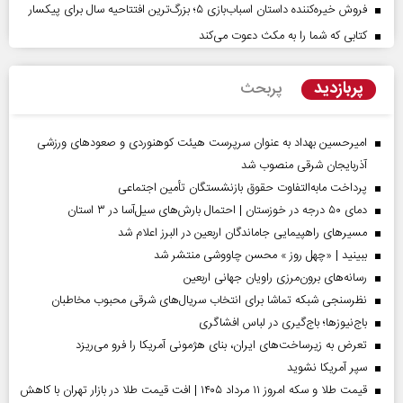
فروش خیره‌کننده داستان اسباب‌بازی ۵؛ بزرگ‌ترین افتتاحیه سال برای پیکسار
کتابی که شما را به مکث دعوت می‌کند
پربازدید
پربحث
امیرحسین بهداد به عنوان سرپرست هیئت کوهنوردی و صعودهای ورزشی
آذربایجان شرقی منصوب شد
پرداخت مابه‌التفاوت حقوق بازنشستگان تأمین اجتماعی
دمای ۵۰ درجه در خوزستان | احتمال بارش‌های سیل‌آسا در ۳ استان
مسیر‌های راهپیمایی جاماندگان اربعین در البرز اعلام شد
ببینید | «چهل روز » محسن چاووشی منتشر شد
رسانه‌های برون‌مرزی راویان جهانی اربعین
نظرسنجی شبکه تماشا برای انتخاب سریال‌های شرقی محبوب مخاطبان
باج‌نیوزها؛ باج‌گیری در لباس افشاگری
تعرض به زیرساخت‌های ایران، بنای هژمونی آمریکا را فرو می‌ریزد
سپر آمریکا نشوید
قیمت طلا و سکه امروز ۱۱ مرداد ۱۴۰۵ | افت قیمت طلا در بازار تهران با کاهش